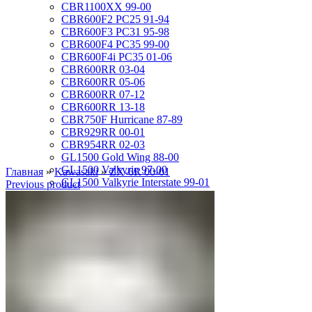
CBR1100XX 99-00
CBR600F2 PC25 91-94
CBR600F3 PC31 95-98
CBR600F4 PC35 99-00
CBR600F4i PC35 01-06
CBR600RR 03-04
CBR600RR 05-06
CBR600RR 07-12
CBR600RR 13-18
CBR750F Hurricane 87-89
CBR929RR 00-01
CBR954RR 02-03
GL1500 Gold Wing 88-00
GL1500 Valkyrie 97-00
Главная
»
Kawasaki
»
ZX-6R 00-01
GL1500 Valkyrie Interstate 99-01
Previous product
GL1800 Gold Wing 01-10
ST1100 Pan European 90-02
VF1000R 84-86
VF750 Super Magna 87-89
VF750F Interceptor 82-85
VFR400R 89-93
VFR750 94-97
VFR750 RC24 86-89
VFR800 02-09
VLX400 Steed 88-97