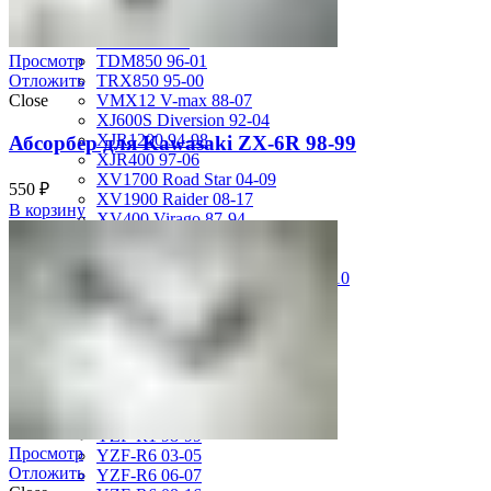
FZS600 98-01
MT-01 05-09
MT-09 14-17
TDM850 96-01
Просмотр
TRX850 95-00
Отложить
VMX12 V-max 88-07
Close
XJ600S Diversion 92-04
XJR1200 94-98
Абсорбер для Kawasaki ZX-6R 98-99
XJR400 97-06
XV1700 Road Star 04-09
550
₽
XV1900 Raider 08-17
В корзину
XV400 Virago 87-94
XV750 Virago 85-87
XVS400 Drag Star 96-99
XVZ1300 Royal Star Venture 01-10
YZF-1000R Thunderace 96-01
YZF-R1 00-01
YZF-R1 02-03
YZF-R1 04-06
YZF-R1 07-08
YZF-R1 09-14
YZF-R1 09-15
YZF-R1 98-99
Просмотр
YZF-R6 03-05
Отложить
YZF-R6 06-07