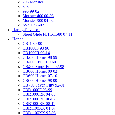
796 Monster
848
996 99-02
Monster 400 00-08
Monster 900 94-02
SS750 98-02
Harley-Davidson
Street Glide FLHX1580 07-11
Honda
CB-1 89-90
CB1000F 93-96
CB1000R 09-14
CB250 Hornet 98-99
CB400 SPEC1 99-01
CB400 Super Four 92-98
CB600 Hornet 00-02
CB600 Hornet 07-10
CB600 Hornet 98-99
CB750 Seven Fifty 92-01
CBR1000F 93-99
CBR1000RR 04-05
CBR1000RR 06-07
CBR1000RR 08-11
CBR1100XX 01-07
CBR1100XX 97-98