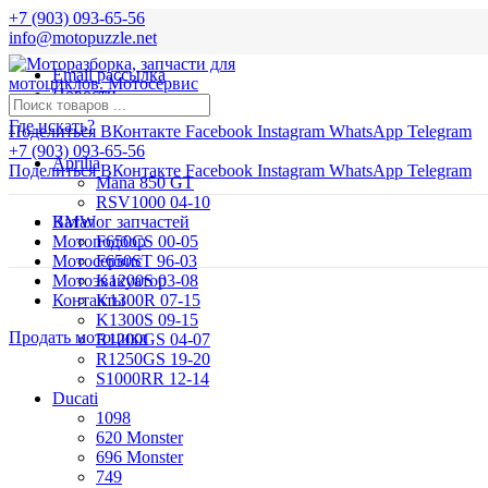
+7 (903) 093-65-56
info@motopuzzle.net
Email рассылка
Новости
Где искать?
Поделиться ВКонтакте
Facebook
Instagram
WhatsApp
Telegram
+7 (903) 093-65-56
Aprilia
Поделиться ВКонтакте
Facebook
Instagram
WhatsApp
Telegram
Mana 850 GT
RSV1000 04-10
BMW
Каталог запчастей
Мотоподбор
F650CS 00-05
Мотосервис
F650ST 96-03
Мотоэвакуатор
K1200S 03-08
Контакты
K1300R 07-15
K1300S 09-15
Продать мотоцикл
R1200GS 04-07
R1250GS 19-20
S1000RR 12-14
Ducati
1098
620 Monster
696 Monster
749