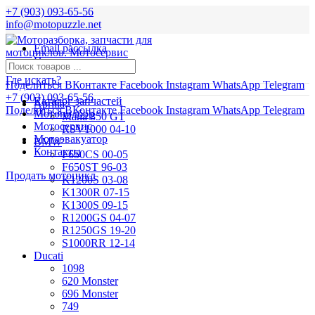
+7 (903) 093-65-56
info@motopuzzle.net
Email рассылка
Новости
Где искать?
Поделиться ВКонтакте
Facebook
Instagram
WhatsApp
Telegram
+7 (903) 093-65-56
Каталог запчастей
Aprilia
Поделиться ВКонтакте
Facebook
Instagram
WhatsApp
Telegram
Мотоподбор
Mana 850 GT
Мотосервис
RSV1000 04-10
Мотоэвакуатор
BMW
Контакты
F650CS 00-05
F650ST 96-03
Продать мотоцикл
K1200S 03-08
K1300R 07-15
K1300S 09-15
R1200GS 04-07
R1250GS 19-20
S1000RR 12-14
Ducati
1098
620 Monster
696 Monster
749