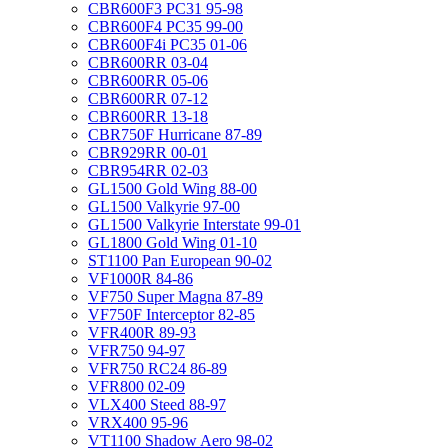
CBR600F3 PC31 95-98
CBR600F4 PC35 99-00
CBR600F4i PC35 01-06
CBR600RR 03-04
CBR600RR 05-06
CBR600RR 07-12
CBR600RR 13-18
CBR750F Hurricane 87-89
CBR929RR 00-01
CBR954RR 02-03
GL1500 Gold Wing 88-00
GL1500 Valkyrie 97-00
GL1500 Valkyrie Interstate 99-01
GL1800 Gold Wing 01-10
ST1100 Pan European 90-02
VF1000R 84-86
VF750 Super Magna 87-89
VF750F Interceptor 82-85
VFR400R 89-93
VFR750 94-97
VFR750 RC24 86-89
VFR800 02-09
VLX400 Steed 88-97
VRX400 95-96
VT1100 Shadow Aero 98-02