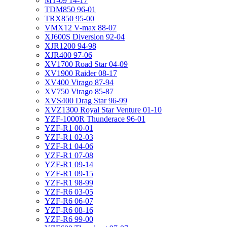
MT-09 14-17
TDM850 96-01
TRX850 95-00
VMX12 V-max 88-07
XJ600S Diversion 92-04
XJR1200 94-98
XJR400 97-06
XV1700 Road Star 04-09
XV1900 Raider 08-17
XV400 Virago 87-94
XV750 Virago 85-87
XVS400 Drag Star 96-99
XVZ1300 Royal Star Venture 01-10
YZF-1000R Thunderace 96-01
YZF-R1 00-01
YZF-R1 02-03
YZF-R1 04-06
YZF-R1 07-08
YZF-R1 09-14
YZF-R1 09-15
YZF-R1 98-99
YZF-R6 03-05
YZF-R6 06-07
YZF-R6 08-16
YZF-R6 99-00