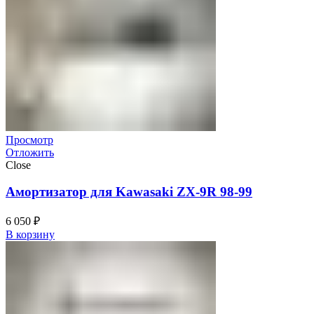
Просмотр
Отложить
Close
Амортизатор для Kawasaki ZX-9R 98-99
6 050
₽
В корзину