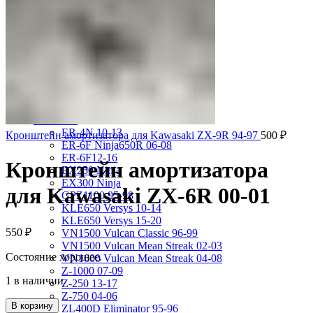
VRX400 95-96
VT1100 Shadow Aero 98-02
VT400 Shadow 97-08
VT600C Shadow 01-08
VT750 Shadow A.C.E. 97-01
VTR1000F 97-06
VTX1800S 01-06
X-4 97-03
X4 97-99
Kawasaki
ER-4N 10-13
Кронштейн амортизатора для Kawasaki ZX-9R 94-97
500
₽
ER-6F Ninja650R 06-08
ER-6F12-16
Кронштейн амортизатора
EX250 Ninja
EX300 Ninja
для Kawasaki ZX-6R 00-01
GPZ1100 95-98
KLE650 Versys 10-14
KLE650 Versys 15-20
550
₽
VN1500 Vulcan Classic 96-99
VN1500 Vulcan Mean Streak 02-03
Состояние хорошее.
VN1600 Vulcan Mean Streak 04-08
Z-1000 07-09
1 в наличии
Z-250 13-17
Z-750 04-06
В корзину
ZL400D Eliminator 95-96