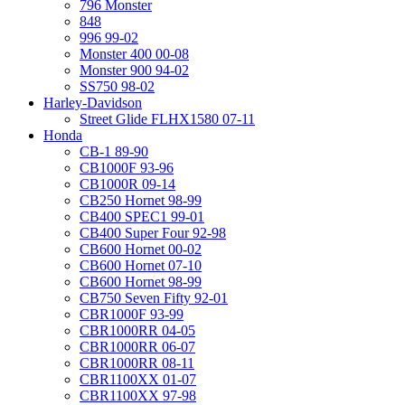
796 Monster
848
996 99-02
Monster 400 00-08
Monster 900 94-02
SS750 98-02
Harley-Davidson
Street Glide FLHX1580 07-11
Honda
CB-1 89-90
CB1000F 93-96
CB1000R 09-14
CB250 Hornet 98-99
CB400 SPEC1 99-01
CB400 Super Four 92-98
CB600 Hornet 00-02
CB600 Hornet 07-10
CB600 Hornet 98-99
CB750 Seven Fifty 92-01
CBR1000F 93-99
CBR1000RR 04-05
CBR1000RR 06-07
CBR1000RR 08-11
CBR1100XX 01-07
CBR1100XX 97-98