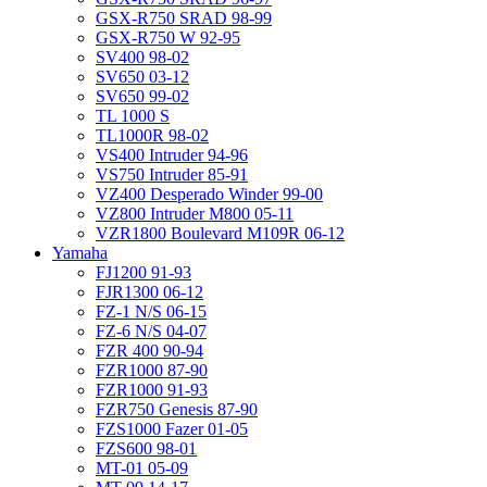
GSX-R750 SRAD 98-99
GSX-R750 W 92-95
SV400 98-02
SV650 03-12
SV650 99-02
TL 1000 S
TL1000R 98-02
VS400 Intruder 94-96
VS750 Intruder 85-91
VZ400 Desperado Winder 99-00
VZ800 Intruder M800 05-11
VZR1800 Boulevard M109R 06-12
Yamaha
FJ1200 91-93
FJR1300 06-12
FZ-1 N/S 06-15
FZ-6 N/S 04-07
FZR 400 90-94
FZR1000 87-90
FZR1000 91-93
FZR750 Genesis 87-90
FZS1000 Fazer 01-05
FZS600 98-01
MT-01 05-09