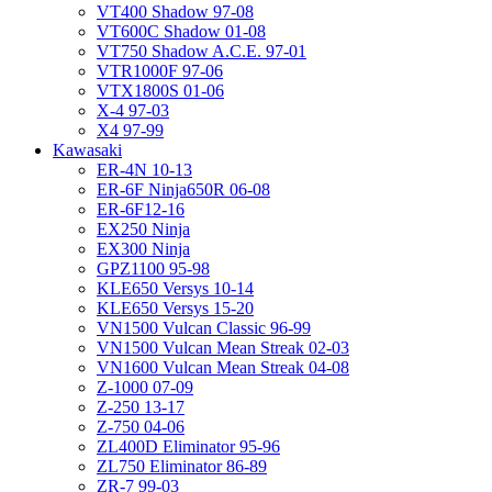
VT400 Shadow 97-08
VT600C Shadow 01-08
VT750 Shadow A.C.E. 97-01
VTR1000F 97-06
VTX1800S 01-06
X-4 97-03
X4 97-99
Kawasaki
ER-4N 10-13
ER-6F Ninja650R 06-08
ER-6F12-16
EX250 Ninja
EX300 Ninja
GPZ1100 95-98
KLE650 Versys 10-14
KLE650 Versys 15-20
VN1500 Vulcan Classic 96-99
VN1500 Vulcan Mean Streak 02-03
VN1600 Vulcan Mean Streak 04-08
Z-1000 07-09
Z-250 13-17
Z-750 04-06
ZL400D Eliminator 95-96
ZL750 Eliminator 86-89
ZR-7 99-03