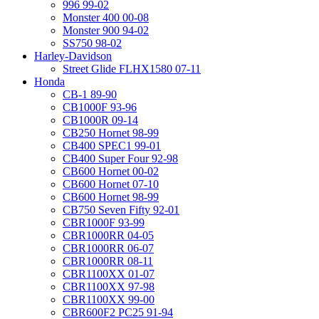
996 99-02
Monster 400 00-08
Monster 900 94-02
SS750 98-02
Harley-Davidson
Street Glide FLHX1580 07-11
Honda
CB-1 89-90
CB1000F 93-96
CB1000R 09-14
CB250 Hornet 98-99
CB400 SPEC1 99-01
CB400 Super Four 92-98
CB600 Hornet 00-02
CB600 Hornet 07-10
CB600 Hornet 98-99
CB750 Seven Fifty 92-01
CBR1000F 93-99
CBR1000RR 04-05
CBR1000RR 06-07
CBR1000RR 08-11
CBR1100XX 01-07
CBR1100XX 97-98
CBR1100XX 99-00
CBR600F2 PC25 91-94