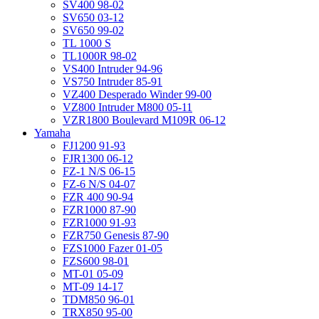
SV400 98-02
SV650 03-12
SV650 99-02
TL 1000 S
TL1000R 98-02
VS400 Intruder 94-96
VS750 Intruder 85-91
VZ400 Desperado Winder 99-00
VZ800 Intruder M800 05-11
VZR1800 Boulevard M109R 06-12
Yamaha
FJ1200 91-93
FJR1300 06-12
FZ-1 N/S 06-15
FZ-6 N/S 04-07
FZR 400 90-94
FZR1000 87-90
FZR1000 91-93
FZR750 Genesis 87-90
FZS1000 Fazer 01-05
FZS600 98-01
MT-01 05-09
MT-09 14-17
TDM850 96-01
TRX850 95-00