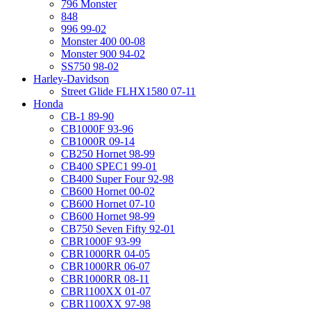
796 Monster
848
996 99-02
Monster 400 00-08
Monster 900 94-02
SS750 98-02
Harley-Davidson
Street Glide FLHX1580 07-11
Honda
CB-1 89-90
CB1000F 93-96
CB1000R 09-14
CB250 Hornet 98-99
CB400 SPEC1 99-01
CB400 Super Four 92-98
CB600 Hornet 00-02
CB600 Hornet 07-10
CB600 Hornet 98-99
CB750 Seven Fifty 92-01
CBR1000F 93-99
CBR1000RR 04-05
CBR1000RR 06-07
CBR1000RR 08-11
CBR1100XX 01-07
CBR1100XX 97-98