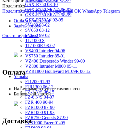
Категории:
Kawasaki
,
ZX-6R 98-99
GSX-R750 08-10
Поделиться
GSX-R750 SRAD 96-97
Поделиться ВКонтакте
Twitter
Email
OK
WhatsApp
Telegram
GSX-R750 SRAD 98-99
GSX-R750 W 92-95
Оплата и доставка
SV400 98-02
Задать вопрос
SV650 03-12
SV650 99-02
Оплата и доставка
TL 1000 S
TL1000R 98-02
VS400 Intruder 94-96
VS750 Intruder 85-91
VZ400 Desperado Winder 99-00
VZ800 Intruder M800 05-11
Оплата
VZR1800 Boulevard M109R 06-12
Yamaha
FJ1200 91-93
FJR1300 06-12
Наличными в пункте самовывоза
FZ-1 N/S 06-15
Банковской картой
FZ-6 N/S 04-07
FZR 400 90-94
FZR1000 87-90
FZR1000 91-93
FZR750 Genesis 87-90
Доставка
FZS1000 Fazer 01-05
FZS600 98-01