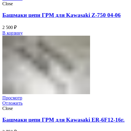
Close
Башмаки цепи ГРМ для Kawasaki Z-750 04-06
2 500
₽
В корзину
Просмотр
Отложить
Close
Башмаки цепи ГРМ для Kawasaki ER-6F12-16г.