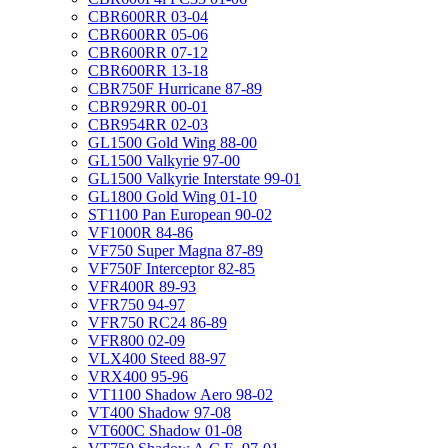
CBR600RR 03-04
CBR600RR 05-06
CBR600RR 07-12
CBR600RR 13-18
CBR750F Hurricane 87-89
CBR929RR 00-01
CBR954RR 02-03
GL1500 Gold Wing 88-00
GL1500 Valkyrie 97-00
GL1500 Valkyrie Interstate 99-01
GL1800 Gold Wing 01-10
ST1100 Pan European 90-02
VF1000R 84-86
VF750 Super Magna 87-89
VF750F Interceptor 82-85
VFR400R 89-93
VFR750 94-97
VFR750 RC24 86-89
VFR800 02-09
VLX400 Steed 88-97
VRX400 95-96
VT1100 Shadow Aero 98-02
VT400 Shadow 97-08
VT600C Shadow 01-08