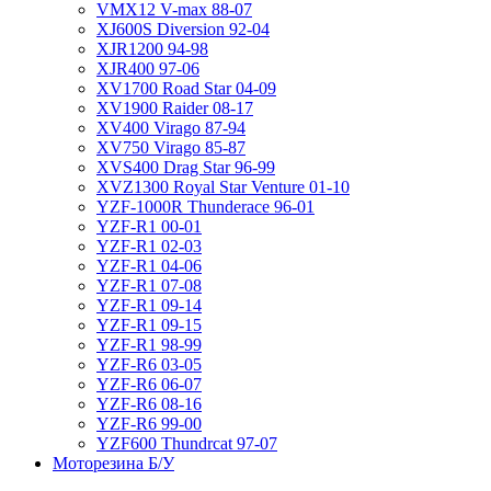
VMX12 V-max 88-07
XJ600S Diversion 92-04
XJR1200 94-98
XJR400 97-06
XV1700 Road Star 04-09
XV1900 Raider 08-17
XV400 Virago 87-94
XV750 Virago 85-87
XVS400 Drag Star 96-99
XVZ1300 Royal Star Venture 01-10
YZF-1000R Thunderace 96-01
YZF-R1 00-01
YZF-R1 02-03
YZF-R1 04-06
YZF-R1 07-08
YZF-R1 09-14
YZF-R1 09-15
YZF-R1 98-99
YZF-R6 03-05
YZF-R6 06-07
YZF-R6 08-16
YZF-R6 99-00
YZF600 Thundrcat 97-07
Моторезина Б/У