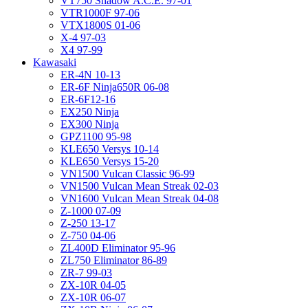
VT750 Shadow A.C.E. 97-01
VTR1000F 97-06
VTX1800S 01-06
X-4 97-03
X4 97-99
Kawasaki
ER-4N 10-13
ER-6F Ninja650R 06-08
ER-6F12-16
EX250 Ninja
EX300 Ninja
GPZ1100 95-98
KLE650 Versys 10-14
KLE650 Versys 15-20
VN1500 Vulcan Classic 96-99
VN1500 Vulcan Mean Streak 02-03
VN1600 Vulcan Mean Streak 04-08
Z-1000 07-09
Z-250 13-17
Z-750 04-06
ZL400D Eliminator 95-96
ZL750 Eliminator 86-89
ZR-7 99-03
ZX-10R 04-05
ZX-10R 06-07