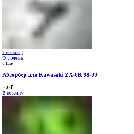
Просмотр
Отложить
Close
Абсорбер для Kawasaki ZX-6R 98-99
550
₽
В корзину