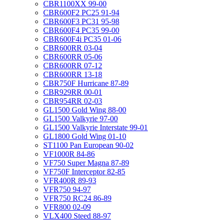
CBR1100XX 99-00
CBR600F2 PC25 91-94
CBR600F3 PC31 95-98
CBR600F4 PC35 99-00
CBR600F4i PC35 01-06
CBR600RR 03-04
CBR600RR 05-06
CBR600RR 07-12
CBR600RR 13-18
CBR750F Hurricane 87-89
CBR929RR 00-01
CBR954RR 02-03
GL1500 Gold Wing 88-00
GL1500 Valkyrie 97-00
GL1500 Valkyrie Interstate 99-01
GL1800 Gold Wing 01-10
ST1100 Pan European 90-02
VF1000R 84-86
VF750 Super Magna 87-89
VF750F Interceptor 82-85
VFR400R 89-93
VFR750 94-97
VFR750 RC24 86-89
VFR800 02-09
VLX400 Steed 88-97