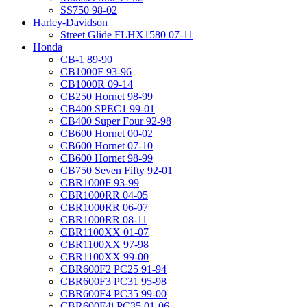
SS750 98-02
Harley-Davidson
Street Glide FLHX1580 07-11
Honda
CB-1 89-90
CB1000F 93-96
CB1000R 09-14
CB250 Hornet 98-99
CB400 SPEC1 99-01
CB400 Super Four 92-98
CB600 Hornet 00-02
CB600 Hornet 07-10
CB600 Hornet 98-99
CB750 Seven Fifty 92-01
CBR1000F 93-99
CBR1000RR 04-05
CBR1000RR 06-07
CBR1000RR 08-11
CBR1100XX 01-07
CBR1100XX 97-98
CBR1100XX 99-00
CBR600F2 PC25 91-94
CBR600F3 PC31 95-98
CBR600F4 PC35 99-00
CBR600F4i PC35 01-06