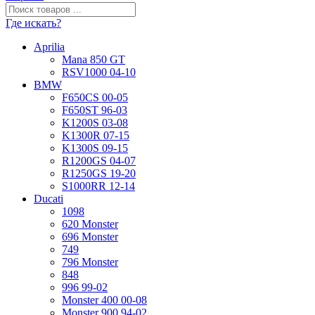
Где искать?
Aprilia
Mana 850 GT
RSV1000 04-10
BMW
F650CS 00-05
F650ST 96-03
K1200S 03-08
K1300R 07-15
K1300S 09-15
R1200GS 04-07
R1250GS 19-20
S1000RR 12-14
Ducati
1098
620 Monster
696 Monster
749
796 Monster
848
996 99-02
Monster 400 00-08
Monster 900 94-02