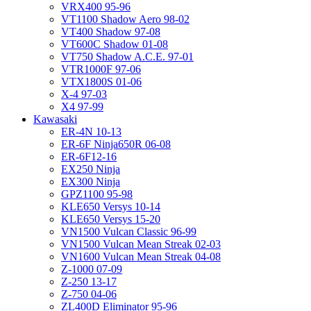
VRX400 95-96
VT1100 Shadow Aero 98-02
VT400 Shadow 97-08
VT600C Shadow 01-08
VT750 Shadow A.C.E. 97-01
VTR1000F 97-06
VTX1800S 01-06
X-4 97-03
X4 97-99
Kawasaki
ER-4N 10-13
ER-6F Ninja650R 06-08
ER-6F12-16
EX250 Ninja
EX300 Ninja
GPZ1100 95-98
KLE650 Versys 10-14
KLE650 Versys 15-20
VN1500 Vulcan Classic 96-99
VN1500 Vulcan Mean Streak 02-03
VN1600 Vulcan Mean Streak 04-08
Z-1000 07-09
Z-250 13-17
Z-750 04-06
ZL400D Eliminator 95-96