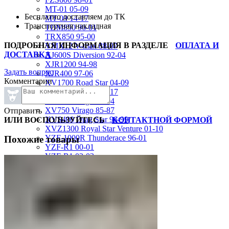
MT-01 05-09
Бесплатно доставляем до ТК
MT-09 14-17
Транспортная накладная
TDM850 96-01
TRX850 95-00
ПОДРОБНАЯ ИНФОРМАЦИЯ В РАЗДЕЛЕ
ОПЛАТА И
VMX12 V-max 88-07
ДОСТАВКА
XJ600S Diversion 92-04
XJR1200 94-98
Задать вопрос
XJR400 97-06
Комментарии
XV1700 Road Star 04-09
XV1900 Raider 08-17
XV400 Virago 87-94
XV750 Virago 85-87
Отправить
XVS400 Drag Star 96-99
ИЛИ ВОСПОЛЬЗУЙТЕСЬ
КОНТАКТНОЙ ФОРМОЙ
XVZ1300 Royal Star Venture 01-10
YZF-1000R Thunderace 96-01
Похожие товары
YZF-R1 00-01
YZF-R1 02-03
YZF-R1 04-06
YZF-R1 07-08
YZF-R1 09-14
YZF-R1 09-15
YZF-R1 98-99
YZF-R6 03-05
YZF-R6 06-07