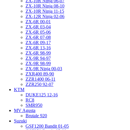
ZX-10R Ninja 06-07
ZX-10R Ninja 08-10
ZX-10R Ninja 11-15
ZX-12R Ninja 02-06
ZX-6R 00-01
ZX-6R 03-04
ZX-6R 05-06
ZX-6R 07-08
ZX-6R 09-17
ZX-6R 13-16
ZX-6R 98-99
ZX-9R 94-97
ZX-9R 98-99
ZX-9R Ninja 00-03
ZXR400 89-90
ZZR1400 06-11
ZZR250 92-07
KTM
DUKE125 12-16
RC8
SMR950
MV Agusta
Brutale 920
Suzuki
GSF1200 Bandit 01-05