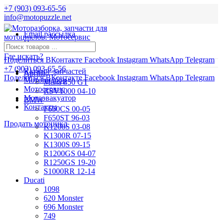
+7 (903) 093-65-56
info@motopuzzle.net
Email рассылка
Новости
Где искать?
Поделиться ВКонтакте
Facebook
Instagram
WhatsApp
Telegram
+7 (903) 093-65-56
Каталог запчастей
Aprilia
Поделиться ВКонтакте
Facebook
Instagram
WhatsApp
Telegram
Мотоподбор
Mana 850 GT
Мотосервис
RSV1000 04-10
Мотоэвакуатор
BMW
Контакты
F650CS 00-05
F650ST 96-03
Продать мотоцикл
K1200S 03-08
K1300R 07-15
K1300S 09-15
R1200GS 04-07
R1250GS 19-20
S1000RR 12-14
Ducati
1098
620 Monster
696 Monster
749