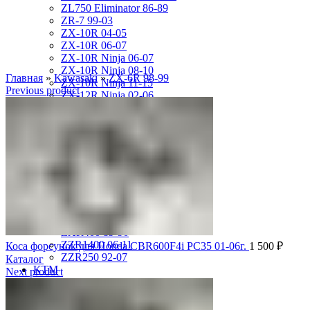
ZL750 Eliminator 86-89
ZR-7 99-03
ZX-10R 04-05
ZX-10R 06-07
ZX-10R Ninja 06-07
ZX-10R Ninja 08-10
Главная
»
Kawasaki
»
ZX-6R 98-99
ZX-10R Ninja 11-15
Previous product
ZX-12R Ninja 02-06
ZX-6R 00-01
ZX-6R 03-04
ZX-6R 05-06
ZX-6R 07-08
ZX-6R 09-17
ZX-6R 13-16
ZX-6R 98-99
ZX-9R 94-97
ZX-9R 98-99
ZX-9R Ninja 00-03
ZXR400 89-90
ZZR1400 06-11
Коса форсунок для Honda CBR600F4i PC35 01-06г.
1 500
₽
ZZR250 92-07
Каталог
KTM
Next product
DUKE125 12-16
RC8
SMR950