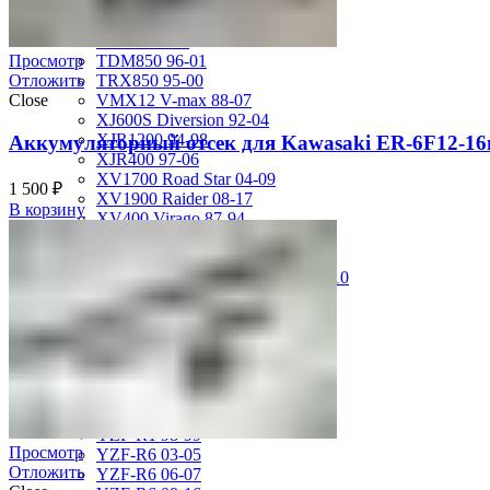
FZS600 98-01
MT-01 05-09
MT-09 14-17
TDM850 96-01
Просмотр
TRX850 95-00
Отложить
VMX12 V-max 88-07
Close
XJ600S Diversion 92-04
XJR1200 94-98
Аккумуляторный отсек для Kawasaki ER-6F12-16г
XJR400 97-06
XV1700 Road Star 04-09
1 500
₽
XV1900 Raider 08-17
В корзину
XV400 Virago 87-94
XV750 Virago 85-87
XVS400 Drag Star 96-99
XVZ1300 Royal Star Venture 01-10
YZF-1000R Thunderace 96-01
YZF-R1 00-01
YZF-R1 02-03
YZF-R1 04-06
YZF-R1 07-08
YZF-R1 09-14
YZF-R1 09-15
YZF-R1 98-99
Просмотр
YZF-R6 03-05
Отложить
YZF-R6 06-07