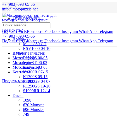
+7 (903) 093-65-56
info@motopuzzle.net
Email рассылка
Новости
Где искать?
Поделиться ВКонтакте
Facebook
Instagram
WhatsApp
Telegram
+7 (903) 093-65-56
Aprilia
Поделиться ВКонтакте
Facebook
Instagram
WhatsApp
Telegram
Mana 850 GT
RSV1000 04-10
BMW
Каталог запчастей
Мотоподбор
F650CS 00-05
Мотосервис
F650ST 96-03
Мотоэвакуатор
K1200S 03-08
Контакты
K1300R 07-15
K1300S 09-15
Продать мотоцикл
R1200GS 04-07
R1250GS 19-20
S1000RR 12-14
Ducati
1098
620 Monster
696 Monster
749