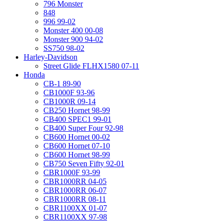
796 Monster
848
996 99-02
Monster 400 00-08
Monster 900 94-02
SS750 98-02
Harley-Davidson
Street Glide FLHX1580 07-11
Honda
CB-1 89-90
CB1000F 93-96
CB1000R 09-14
CB250 Hornet 98-99
CB400 SPEC1 99-01
CB400 Super Four 92-98
CB600 Hornet 00-02
CB600 Hornet 07-10
CB600 Hornet 98-99
CB750 Seven Fifty 92-01
CBR1000F 93-99
CBR1000RR 04-05
CBR1000RR 06-07
CBR1000RR 08-11
CBR1100XX 01-07
CBR1100XX 97-98