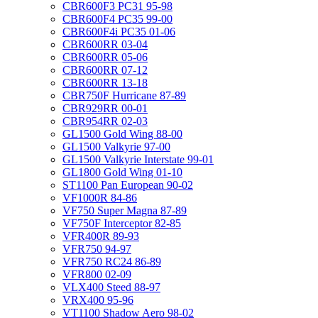
CBR600F3 PC31 95-98
CBR600F4 PC35 99-00
CBR600F4i PC35 01-06
CBR600RR 03-04
CBR600RR 05-06
CBR600RR 07-12
CBR600RR 13-18
CBR750F Hurricane 87-89
CBR929RR 00-01
CBR954RR 02-03
GL1500 Gold Wing 88-00
GL1500 Valkyrie 97-00
GL1500 Valkyrie Interstate 99-01
GL1800 Gold Wing 01-10
ST1100 Pan European 90-02
VF1000R 84-86
VF750 Super Magna 87-89
VF750F Interceptor 82-85
VFR400R 89-93
VFR750 94-97
VFR750 RC24 86-89
VFR800 02-09
VLX400 Steed 88-97
VRX400 95-96
VT1100 Shadow Aero 98-02