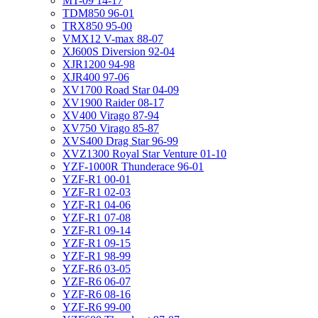
MT-09 14-17
TDM850 96-01
TRX850 95-00
VMX12 V-max 88-07
XJ600S Diversion 92-04
XJR1200 94-98
XJR400 97-06
XV1700 Road Star 04-09
XV1900 Raider 08-17
XV400 Virago 87-94
XV750 Virago 85-87
XVS400 Drag Star 96-99
XVZ1300 Royal Star Venture 01-10
YZF-1000R Thunderace 96-01
YZF-R1 00-01
YZF-R1 02-03
YZF-R1 04-06
YZF-R1 07-08
YZF-R1 09-14
YZF-R1 09-15
YZF-R1 98-99
YZF-R6 03-05
YZF-R6 06-07
YZF-R6 08-16
YZF-R6 99-00