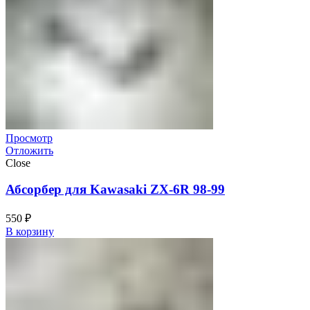
Просмотр
Отложить
Close
Абсорбер для Kawasaki ZX-6R 98-99
550
₽
В корзину