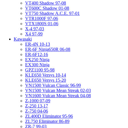
VT400 Shadow 97-08
VT600C Shadow 01-08
VT750 Shadow A.C.E. 97-01
VTR1000F 97-06
VTX1800S 01-06
X-4 97-03
X4 97-99
Kawasaki
ER-4N 10-13
ER-6F Ninja650R 06-08
ER-6F12-16
EX250 Ninja
EX300 Ninja
GPZ1100 95-98
KLE650 Versys 10-14
KLE650 Versys 15-20
VN1500 Vulcan Classic 96-99
VN1500 Vulcan Mean Streak 02-03
VN1600 Vulcan Mean Streak 04-08
Z-1000 07-09
Z-250 13-17
Z-750 04-06
ZL400D Eliminator 95-96
ZL750 Eliminator 86-89
ZR-7 99-03