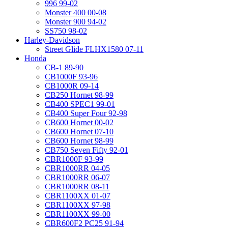
996 99-02
Monster 400 00-08
Monster 900 94-02
SS750 98-02
Harley-Davidson
Street Glide FLHX1580 07-11
Honda
CB-1 89-90
CB1000F 93-96
CB1000R 09-14
CB250 Hornet 98-99
CB400 SPEC1 99-01
CB400 Super Four 92-98
CB600 Hornet 00-02
CB600 Hornet 07-10
CB600 Hornet 98-99
CB750 Seven Fifty 92-01
CBR1000F 93-99
CBR1000RR 04-05
CBR1000RR 06-07
CBR1000RR 08-11
CBR1100XX 01-07
CBR1100XX 97-98
CBR1100XX 99-00
CBR600F2 PC25 91-94