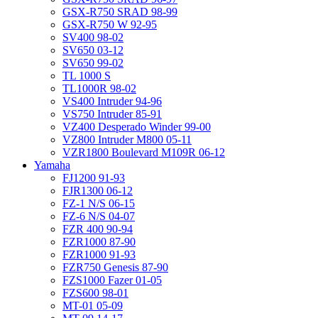
GSX-R750 SRAD 98-99
GSX-R750 W 92-95
SV400 98-02
SV650 03-12
SV650 99-02
TL 1000 S
TL1000R 98-02
VS400 Intruder 94-96
VS750 Intruder 85-91
VZ400 Desperado Winder 99-00
VZ800 Intruder M800 05-11
VZR1800 Boulevard M109R 06-12
Yamaha
FJ1200 91-93
FJR1300 06-12
FZ-1 N/S 06-15
FZ-6 N/S 04-07
FZR 400 90-94
FZR1000 87-90
FZR1000 91-93
FZR750 Genesis 87-90
FZS1000 Fazer 01-05
FZS600 98-01
MT-01 05-09