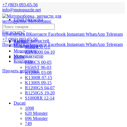
+7 (903) 093-65-56
info@motopuzzle.net
Email рассылка
Новости
Где искать?
Поделиться ВКонтакте
Facebook
Instagram
WhatsApp
Telegram
+7 (903) 093-65-56
Каталог запчастей
Aprilia
Поделиться ВКонтакте
Facebook
Instagram
WhatsApp
Telegram
Мотоподбор
Mana 850 GT
Мотосервис
RSV1000 04-10
Мотоэвакуатор
BMW
Контакты
F650CS 00-05
F650ST 96-03
Продать мотоцикл
K1200S 03-08
K1300R 07-15
K1300S 09-15
R1200GS 04-07
R1250GS 19-20
S1000RR 12-14
Ducati
1098
620 Monster
696 Monster
749