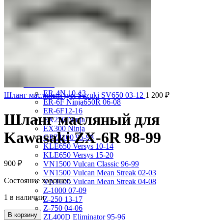
VRX400 95-96
VT1100 Shadow Aero 98-02
VT400 Shadow 97-08
VT600C Shadow 01-08
VT750 Shadow A.C.E. 97-01
VTR1000F 97-06
VTX1800S 01-06
X-4 97-03
X4 97-99
Kawasaki
ER-4N 10-13
Шланг масляный для Suzuki SV650 03-12
1 200
₽
ER-6F Ninja650R 06-08
ER-6F12-16
Шланг масляный для
EX250 Ninja
EX300 Ninja
Kawasaki ZX-6R 98-99
GPZ1100 95-98
KLE650 Versys 10-14
KLE650 Versys 15-20
900
₽
VN1500 Vulcan Classic 96-99
VN1500 Vulcan Mean Streak 02-03
Состояние хорошее.
VN1600 Vulcan Mean Streak 04-08
Z-1000 07-09
1 в наличии
Z-250 13-17
Z-750 04-06
В корзину
ZL400D Eliminator 95-96