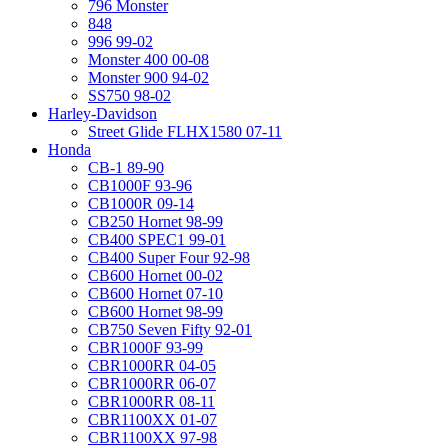
796 Monster
848
996 99-02
Monster 400 00-08
Monster 900 94-02
SS750 98-02
Harley-Davidson
Street Glide FLHX1580 07-11
Honda
CB-1 89-90
CB1000F 93-96
CB1000R 09-14
CB250 Hornet 98-99
CB400 SPEC1 99-01
CB400 Super Four 92-98
CB600 Hornet 00-02
CB600 Hornet 07-10
CB600 Hornet 98-99
CB750 Seven Fifty 92-01
CBR1000F 93-99
CBR1000RR 04-05
CBR1000RR 06-07
CBR1000RR 08-11
CBR1100XX 01-07
CBR1100XX 97-98