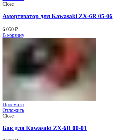
Close
Амортизатор для Kawasaki ZX-6R 05-06
6 050
₽
В корзину
Просмотр
Отложить
Close
Бак для Kawasaki ZX-6R 00-01