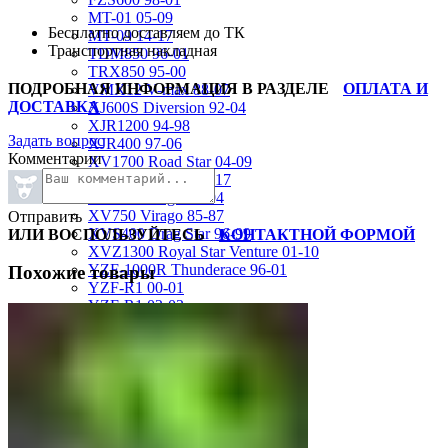
MT-01 05-09
Бесплатно доставляем до ТК
MT-09 14-17
Транспортная накладная
TDM850 96-01
TRX850 95-00
ПОДРОБНАЯ ИНФОРМАЦИЯ В РАЗДЕЛЕ
ОПЛАТА И
VMX12 V-max 88-07
ДОСТАВКА
XJ600S Diversion 92-04
XJR1200 94-98
Задать вопрос
XJR400 97-06
Комментарии
XV1700 Road Star 04-09
XV1900 Raider 08-17
XV400 Virago 87-94
XV750 Virago 85-87
Отправить
XVS400 Drag Star 96-99
ИЛИ ВОСПОЛЬЗУЙТЕСЬ
КОНТАКТНОЙ ФОРМОЙ
XVZ1300 Royal Star Venture 01-10
YZF-1000R Thunderace 96-01
Похожие товары
YZF-R1 00-01
YZF-R1 02-03
YZF-R1 04-06
YZF-R1 07-08
YZF-R1 09-14
YZF-R1 09-15
YZF-R1 98-99
YZF-R6 03-05
YZF-R6 06-07