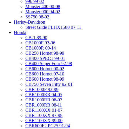
996 99-02
Monster 400 00-08
Monster 900 94-02
SS750 98-02
Harley-Davidson
Street Glide FLHX1580 07-11
Honda
CB-1 89-90
CB1000F 93-96
CB1000R 09-14
CB250 Hornet 98-99
CB400 SPEC1 99-01
CB400 Super Four 92-98
CB600 Hornet 00-02
CB600 Hornet 07-10
CB600 Hornet 98-99
CB750 Seven Fifty 92-01
CBR1000F 93-99
CBR1000RR 04-05
CBR1000RR 06-07
CBR1000RR 08-11
CBR1100XX 01-07
CBR1100XX 97-98
CBR1100XX 99-00
CBR600F2 PC25 91-94