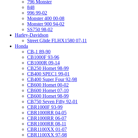
796 Monster
848
996 99-02
Monster 400 00-08
Monster 900 94-02
SS750 98-02
Harley-Davidson
Street Glide FLHX1580 07-11
Honda
CB-1 89-90
CB1000F 93-96
CB1000R 09-14
CB250 Hornet 98-99
CB400 SPEC1 99-01
CB400 Super Four 92-98
CB600 Hornet 00-02
CB600 Hornet 07-10
CB600 Hornet 98-99
CB750 Seven Fifty 92-01
CBR1000F 93-99
CBR1000RR 04-05
CBR1000RR 06-07
CBR1000RR 08-11
CBR1100XX 01-07
CBR1100XX 97-98