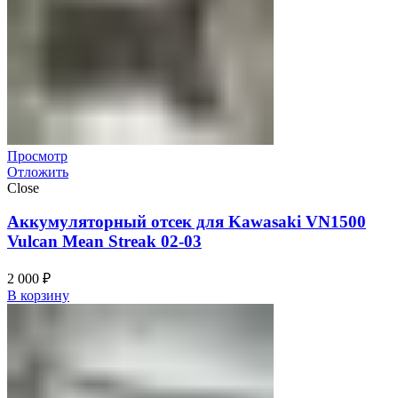
Просмотр
Отложить
Close
Аккумуляторный отсек для Kawasaki VN1500
Vulcan Mean Streak 02-03
2 000
₽
В корзину