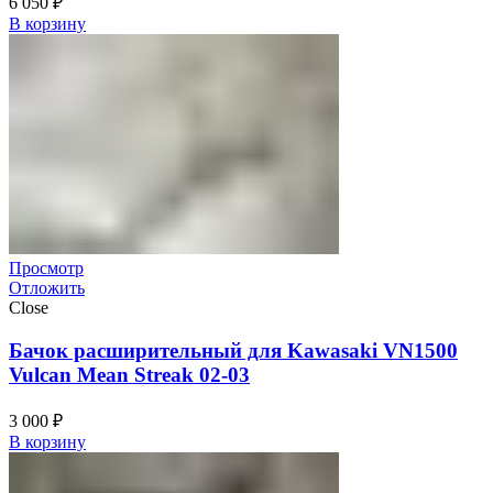
6 050
₽
В корзину
Просмотр
Отложить
Close
Бачок расширительный для Kawasaki VN1500
Vulcan Mean Streak 02-03
3 000
₽
В корзину