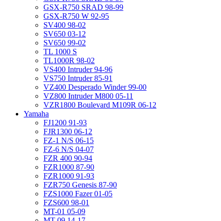
GSX-R750 SRAD 98-99
GSX-R750 W 92-95
SV400 98-02
SV650 03-12
SV650 99-02
TL 1000 S
TL1000R 98-02
VS400 Intruder 94-96
VS750 Intruder 85-91
VZ400 Desperado Winder 99-00
VZ800 Intruder M800 05-11
VZR1800 Boulevard M109R 06-12
Yamaha
FJ1200 91-93
FJR1300 06-12
FZ-1 N/S 06-15
FZ-6 N/S 04-07
FZR 400 90-94
FZR1000 87-90
FZR1000 91-93
FZR750 Genesis 87-90
FZS1000 Fazer 01-05
FZS600 98-01
MT-01 05-09
MT-09 14-17