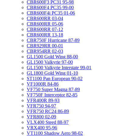
CBR600F3 PC31 95-98
CBR600F4 PC35 99-00
CBR600F4i PC35 01-06
CBR600RR 03-04
CBR600RR 05-06
CBR600RR 07-12
CBR600RR 13-18
CBR750F Hurricane 87-89
CBR929RR 00-01
CBR954RR 02-03
GL1500 Gold Wing 88-00
GL1500 Valkyrie 97-00
GL1500 Valkyrie Interstate 99-01
GL1800 Gold Wing 01-10
ST1100 Pan European 90-02
VF1000R 84-86
VF750 Super Magna 87-89
VF750F Interceptor 82-85
VFR400R 89-93
VFR750 94-97
VFR750 RC24 86-89
VFR800 02-09
VLX400 Steed 88-97
VRX400 95-96
VT1100 Shadow Aero 98-02