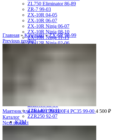
ZL750 Eliminator 86-89
ZR-7 99-03
ZX-10R 04-05
ZX-10R 06-07
ZX-10R Ninja 06-07
ZX-10R Ninja 08-10
Главная
»
Kawasaki
»
ZX-6R 98-99
ZX-10R Ninja 11-15
Previous product
ZX-12R Ninja 02-06
ZX-6R 00-01
ZX-6R 03-04
ZX-6R 05-06
ZX-6R 07-08
ZX-6R 09-17
ZX-6R 13-16
ZX-6R 98-99
ZX-9R 94-97
ZX-9R 98-99
ZX-9R Ninja 00-03
ZXR400 89-90
ZZR1400 06-11
Маятник для Honda CBR600F4 PC35 99-00
4 500
₽
ZZR250 92-07
Каталог
KTM
Next product
DUKE125 12-16
RC8
SMR950