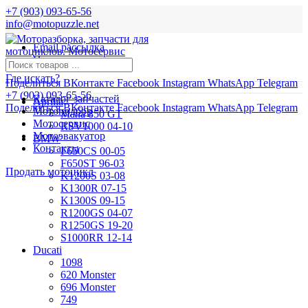
+7 (903) 093-65-56
info@motopuzzle.net
Email рассылка
Новости
Где искать?
Поделиться ВКонтакте
Facebook
Instagram
WhatsApp
Telegram
+7 (903) 093-65-56
Каталог запчастей
Aprilia
Поделиться ВКонтакте
Facebook
Instagram
WhatsApp
Telegram
Мотоподбор
Mana 850 GT
Мотосервис
RSV1000 04-10
Мотоэвакуатор
BMW
Контакты
F650CS 00-05
F650ST 96-03
Продать мотоцикл
K1200S 03-08
K1300R 07-15
K1300S 09-15
R1200GS 04-07
R1250GS 19-20
S1000RR 12-14
Ducati
1098
620 Monster
696 Monster
749