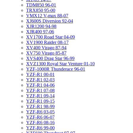
TDM850 96-01
TRX850 95-00
VMX12 V-max 88-07
XJ600S Diversion 92-04
XJR1200 94-98
XJR400 97-06
XV1700 Road Star 04-09
XV1900 Raider 08-17
XV400 Virago 87-94
XV750 Virago 85-87
XVS400 Drag Star 96-99
XVZ1300 Royal Star Venture 01-10
YZF-1000R Thunderace 96-01
YZF-R1 00-01
YZF-R1 02-03
YZF-R1 04-06
YZF-R1 07-08
YZF-R1 09-14
YZF-R1 09-15
YZF-R1 98-99
YZF-R6 03-05
YZF-R6 06-07
YZF-R6 08-16
YZF-R6 99-00