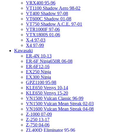
VRX400 95-96
VT1100 Shadow Aero 98-02
VT400 Shadow 97-08
VT600C Shadow 01-08
VT750 Shadow A.C.E. 97-01
VTR1000F 97-06
VTX1800S 01-06
X-4 97-03
X4 97-99
Kawasaki
ER-4N 10-13
ER-6F Ninja650R 06-08
ER-6F12-16
EX250 Ninja
EX300 Ninja
GPZ1100 95-98
KLE650 Versys 10-14
KLE650 Versys 15-20
VN1500 Vulcan Classic 96-99
VN1500 Vulcan Mean Streak 02-03
VN1600 Vulcan Mean Streak 04-08
Z-1000 07-09
Z-250 13-17
Z-750 04-06
ZL400D Eliminator 95-96