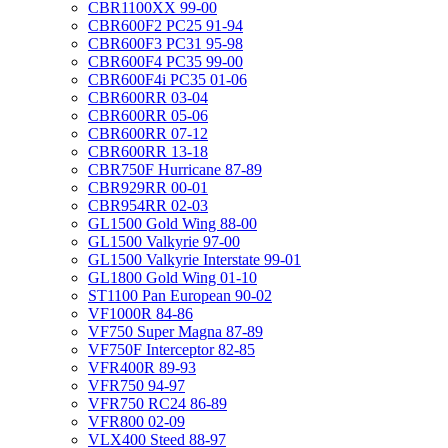
CBR1100XX 99-00
CBR600F2 PC25 91-94
CBR600F3 PC31 95-98
CBR600F4 PC35 99-00
CBR600F4i PC35 01-06
CBR600RR 03-04
CBR600RR 05-06
CBR600RR 07-12
CBR600RR 13-18
CBR750F Hurricane 87-89
CBR929RR 00-01
CBR954RR 02-03
GL1500 Gold Wing 88-00
GL1500 Valkyrie 97-00
GL1500 Valkyrie Interstate 99-01
GL1800 Gold Wing 01-10
ST1100 Pan European 90-02
VF1000R 84-86
VF750 Super Magna 87-89
VF750F Interceptor 82-85
VFR400R 89-93
VFR750 94-97
VFR750 RC24 86-89
VFR800 02-09
VLX400 Steed 88-97