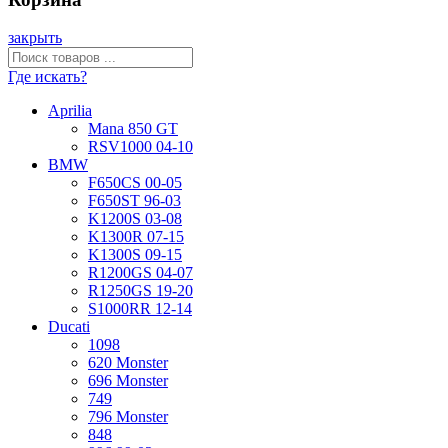
закрыть
Где искать?
Aprilia
Mana 850 GT
RSV1000 04-10
BMW
F650CS 00-05
F650ST 96-03
K1200S 03-08
K1300R 07-15
K1300S 09-15
R1200GS 04-07
R1250GS 19-20
S1000RR 12-14
Ducati
1098
620 Monster
696 Monster
749
796 Monster
848