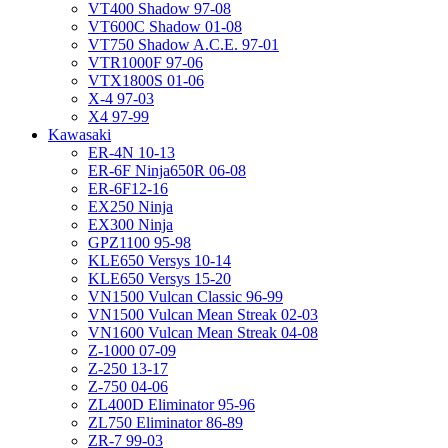
VT400 Shadow 97-08
VT600C Shadow 01-08
VT750 Shadow A.C.E. 97-01
VTR1000F 97-06
VTX1800S 01-06
X-4 97-03
X4 97-99
Kawasaki
ER-4N 10-13
ER-6F Ninja650R 06-08
ER-6F12-16
EX250 Ninja
EX300 Ninja
GPZ1100 95-98
KLE650 Versys 10-14
KLE650 Versys 15-20
VN1500 Vulcan Classic 96-99
VN1500 Vulcan Mean Streak 02-03
VN1600 Vulcan Mean Streak 04-08
Z-1000 07-09
Z-250 13-17
Z-750 04-06
ZL400D Eliminator 95-96
ZL750 Eliminator 86-89
ZR-7 99-03