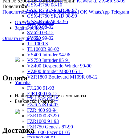
Part N:
53001-1871-MA
Категории:
Kawasaki
,
ZX-6R 98-99
GSX-R750 08-10
Поделиться
GSX-R750 SRAD 96-97
Поделиться ВКонтакте
Twitter
Email
OK
WhatsApp
Telegram
GSX-R750 SRAD 98-99
GSX-R750 W 92-95
Оплата и доставка
SV400 98-02
Задать вопрос
SV650 03-12
SV650 99-02
Оплата и доставка
TL 1000 S
TL1000R 98-02
VS400 Intruder 94-96
VS750 Intruder 85-91
VZ400 Desperado Winder 99-00
VZ800 Intruder M800 05-11
Оплата
VZR1800 Boulevard M109R 06-12
Yamaha
FJ1200 91-93
FJR1300 06-12
Наличными в пункте самовывоза
FZ-1 N/S 06-15
Банковской картой
FZ-6 N/S 04-07
FZR 400 90-94
FZR1000 87-90
FZR1000 91-93
FZR750 Genesis 87-90
Доставка
FZS1000 Fazer 01-05
FZS600 98-01