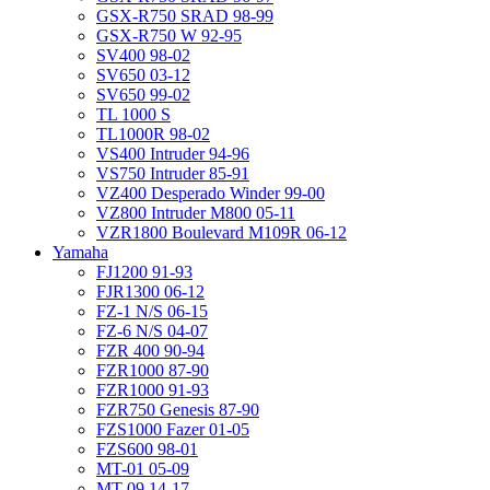
GSX-R750 SRAD 98-99
GSX-R750 W 92-95
SV400 98-02
SV650 03-12
SV650 99-02
TL 1000 S
TL1000R 98-02
VS400 Intruder 94-96
VS750 Intruder 85-91
VZ400 Desperado Winder 99-00
VZ800 Intruder M800 05-11
VZR1800 Boulevard M109R 06-12
Yamaha
FJ1200 91-93
FJR1300 06-12
FZ-1 N/S 06-15
FZ-6 N/S 04-07
FZR 400 90-94
FZR1000 87-90
FZR1000 91-93
FZR750 Genesis 87-90
FZS1000 Fazer 01-05
FZS600 98-01
MT-01 05-09
MT-09 14-17