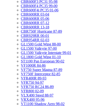
CBR600F3 PC31 95-98
CBR600F4 PC35 99-00
CBR600F4i PC35 01-06
CBR600RR 03-04
CBR600RR 05-06
CBR600RR 07-12
CBR600RR 13-18
CBR750F Hurricane 87-89
CBR929RR 00-01
CBR954RR 02-03
GL1500 Gold Wing 88-00
GL1500 Valkyrie 97-00
GL1500 Valkyrie Interstate 99-01
GL1800 Gold Wing 01-10
ST1100 Pan European 90-02
VF1000R 84-86
VF750 Super Magna 87-89
VF750F Interceptor 82-85
VFR400R 89-93
VFR750 94-97
VFR750 RC24 86-89
VFR800 02-09
VLX400 Steed 88-97
VRX400 95-96
VT1100 Shadow Aero 98-02