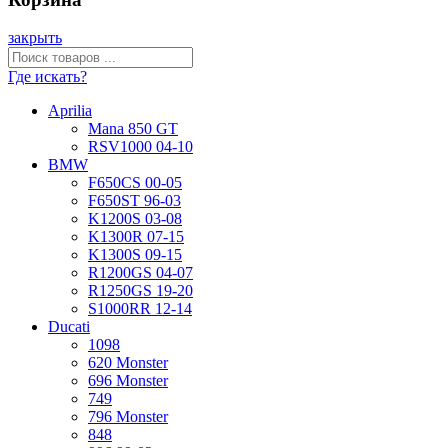
закрыть
Где искать?
Aprilia
Mana 850 GT
RSV1000 04-10
BMW
F650CS 00-05
F650ST 96-03
K1200S 03-08
K1300R 07-15
K1300S 09-15
R1200GS 04-07
R1250GS 19-20
S1000RR 12-14
Ducati
1098
620 Monster
696 Monster
749
796 Monster
848