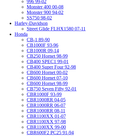
996 99-02
Monster 400 00-08
Monster 900 94-02
SS750 98-02
Harley-Davidson
Street Glide FLHX1580 07-11
Honda
CB-1 89-90
CB1000F 93-96
CB1000R 09-14
CB250 Hornet 98-99
CB400 SPEC1 99-01
CB400 Super Four 92-98
CB600 Hornet 00-02
CB600 Hornet 07-10
CB600 Hornet 98-99
CB750 Seven Fifty 92-01
CBR1000F 93-99
CBR1000RR 04-05
CBR1000RR 06-07
CBR1000RR 08-11
CBR1100XX 01-07
CBR1100XX 97-98
CBR1100XX 99-00
CBR600F2 PC25 91-94