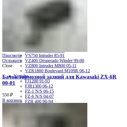
GSX-R750 08-10
GSX-R750 SRAD 96-97
GSX-R750 SRAD 98-99
GSX-R750 W 92-95
SV400 98-02
SV650 03-12
SV650 99-02
TL 1000 S
TL1000R 98-02
VS400 Intruder 94-96
VS750 Intruder 85-91
Просмотр
VZ400 Desperado Winder 99-00
Отложить
VZ800 Intruder M800 05-11
Close
VZR1800 Boulevard M109R 06-12
Yamaha
Бачок тормозной задний для Kawasaki ZX-6R
FJ1200 91-93
00-01
FJR1300 06-12
FZ-1 N/S 06-15
550
₽
FZ-6 N/S 04-07
В корзину
FZR 400 90-94
FZR1000 87-90
FZR1000 91-93
FZR750 Genesis 87-90
FZS1000 Fazer 01-05
FZS600 98-01