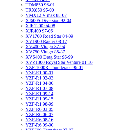
TDM850 96-01
TRX850 95-00
VMX12 V-max 88-07
XJ600S Diversion 92-04
XJR1200 94-98
XJR400 97-06
XV1700 Road Star 04-09
XV1900 Raider 08-17
XV400 Virago 87-94
XV750 Virago 85-87
XVS400 Drag Star 96-99
XVZ1300 Royal Star Venture 01-10
YZF-1000R Thunderace 96-01
YZF-R1 00-01
YZF-R1 02-03
YZF-R1 04-06
YZF-R1 07-08
YZF-R1 09-14
YZF-R1 09-15
YZF-R1 98-99
YZF-R6 03-05
YZF-R6 06-07
YZF-R6 08-16
YZF-R6 99-00