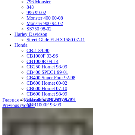
796 Monster
848
996 99-02
Monster 400 00-08
Monster 900 94-02
SS750 98-02
Harley-Davidson
Street Glide FLHX1580 07-11
Honda
CB-1 89-90
CB1000F 93-96
CB1000R 09-14
CB250 Hornet 98-99
CB400 SPEC1 99-01
CB400 Super Four 92-98
CB600 Hornet 00-02
CB600 Hornet 07-10
CB600 Hornet 98-99
CB750 Seven Fifty 92-01
Главная
»
Kawasaki
»
ZX-9R 98-99
CBR1000F 93-99
Previous product
CBR1000RR 04-05
CBR1000RR 06-07
CBR1000RR 08-11
CBR1100XX 01-07
CBR1100XX 97-98