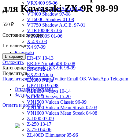
VRX400 95-96
для Kawasaki ZX-9R 98-99
VT1100 Shadow Aero 98-02
VT400 Shadow 97-08
VT600C Shadow 01-08
550
₽
VT750 Shadow A.C.E. 97-01
VTR1000F 97-06
Состояние хорошее.
VTX1800S 01-06
X-4 97-03
1 в наличии
X4 97-99
Kawasaki
В корзину
ER-4N 10-13
Отложить
ER-6F Ninja650R 06-08
Категории:
Kawasaki
,
ZX-9R 98-99
ER-6F12-16
Поделиться
EX250 Ninja
Поделиться ВКонтакте
Twitter
Email
OK
WhatsApp
Telegram
EX300 Ninja
GPZ1100 95-98
Оплата и доставка
KLE650 Versys 10-14
Задать вопрос
KLE650 Versys 15-20
VN1500 Vulcan Classic 96-99
Оплата и доставка
VN1500 Vulcan Mean Streak 02-03
VN1600 Vulcan Mean Streak 04-08
Z-1000 07-09
Z-250 13-17
Z-750 04-06
ZL400D Eliminator 95-96