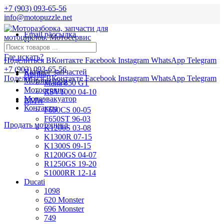
+7 (903) 093-65-56
info@motopuzzle.net
Email рассылка
Новости
Где искать?
Поделиться ВКонтакте
Facebook
Instagram
WhatsApp
Telegram
+7 (903) 093-65-56
Каталог запчастей
Aprilia
Поделиться ВКонтакте
Facebook
Instagram
WhatsApp
Telegram
Мотоподбор
Mana 850 GT
Мотосервис
RSV1000 04-10
Мотоэвакуатор
BMW
Контакты
F650CS 00-05
F650ST 96-03
Продать мотоцикл
K1200S 03-08
K1300R 07-15
K1300S 09-15
R1200GS 04-07
R1250GS 19-20
S1000RR 12-14
Ducati
1098
620 Monster
696 Monster
749