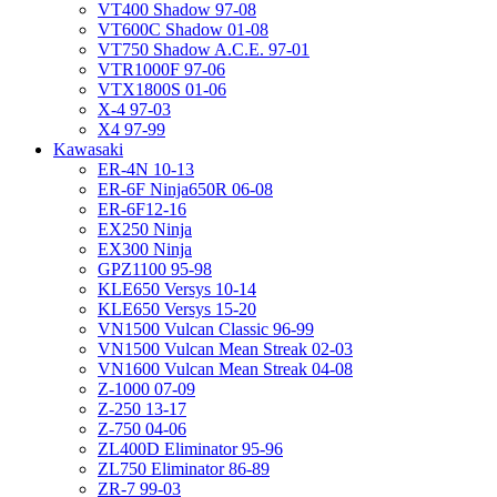
VT400 Shadow 97-08
VT600C Shadow 01-08
VT750 Shadow A.C.E. 97-01
VTR1000F 97-06
VTX1800S 01-06
X-4 97-03
X4 97-99
Kawasaki
ER-4N 10-13
ER-6F Ninja650R 06-08
ER-6F12-16
EX250 Ninja
EX300 Ninja
GPZ1100 95-98
KLE650 Versys 10-14
KLE650 Versys 15-20
VN1500 Vulcan Classic 96-99
VN1500 Vulcan Mean Streak 02-03
VN1600 Vulcan Mean Streak 04-08
Z-1000 07-09
Z-250 13-17
Z-750 04-06
ZL400D Eliminator 95-96
ZL750 Eliminator 86-89
ZR-7 99-03