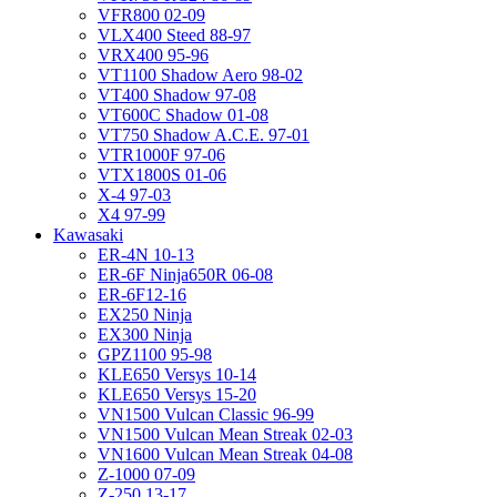
VFR800 02-09
VLX400 Steed 88-97
VRX400 95-96
VT1100 Shadow Aero 98-02
VT400 Shadow 97-08
VT600C Shadow 01-08
VT750 Shadow A.C.E. 97-01
VTR1000F 97-06
VTX1800S 01-06
X-4 97-03
X4 97-99
Kawasaki
ER-4N 10-13
ER-6F Ninja650R 06-08
ER-6F12-16
EX250 Ninja
EX300 Ninja
GPZ1100 95-98
KLE650 Versys 10-14
KLE650 Versys 15-20
VN1500 Vulcan Classic 96-99
VN1500 Vulcan Mean Streak 02-03
VN1600 Vulcan Mean Streak 04-08
Z-1000 07-09
Z-250 13-17