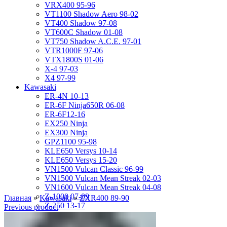
VRX400 95-96
VT1100 Shadow Aero 98-02
VT400 Shadow 97-08
VT600C Shadow 01-08
VT750 Shadow A.C.E. 97-01
VTR1000F 97-06
VTX1800S 01-06
X-4 97-03
X4 97-99
Kawasaki
ER-4N 10-13
ER-6F Ninja650R 06-08
ER-6F12-16
EX250 Ninja
EX300 Ninja
GPZ1100 95-98
KLE650 Versys 10-14
KLE650 Versys 15-20
VN1500 Vulcan Classic 96-99
VN1500 Vulcan Mean Streak 02-03
VN1600 Vulcan Mean Streak 04-08
Z-1000 07-09
Главная
»
Kawasaki
»
ZXR400 89-90
Z-250 13-17
Previous product
Z-750 04-06
ZL400D Eliminator 95-96