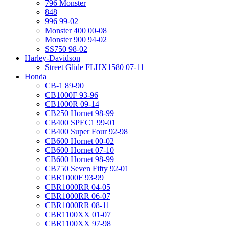
796 Monster
848
996 99-02
Monster 400 00-08
Monster 900 94-02
SS750 98-02
Harley-Davidson
Street Glide FLHX1580 07-11
Honda
CB-1 89-90
CB1000F 93-96
CB1000R 09-14
CB250 Hornet 98-99
CB400 SPEC1 99-01
CB400 Super Four 92-98
CB600 Hornet 00-02
CB600 Hornet 07-10
CB600 Hornet 98-99
CB750 Seven Fifty 92-01
CBR1000F 93-99
CBR1000RR 04-05
CBR1000RR 06-07
CBR1000RR 08-11
CBR1100XX 01-07
CBR1100XX 97-98