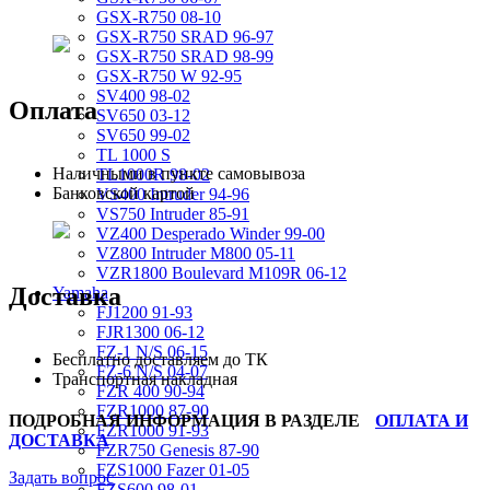
GSX-R750 08-10
GSX-R750 SRAD 96-97
GSX-R750 SRAD 98-99
GSX-R750 W 92-95
SV400 98-02
Оплата
SV650 03-12
SV650 99-02
TL 1000 S
Наличными в пункте самовывоза
TL1000R 98-02
Банковской картой
VS400 Intruder 94-96
VS750 Intruder 85-91
VZ400 Desperado Winder 99-00
VZ800 Intruder M800 05-11
VZR1800 Boulevard M109R 06-12
Доставка
Yamaha
FJ1200 91-93
FJR1300 06-12
FZ-1 N/S 06-15
Бесплатно доставляем до ТК
FZ-6 N/S 04-07
Транспортная накладная
FZR 400 90-94
FZR1000 87-90
ПОДРОБНАЯ ИНФОРМАЦИЯ В РАЗДЕЛЕ
ОПЛАТА И
FZR1000 91-93
ДОСТАВКА
FZR750 Genesis 87-90
FZS1000 Fazer 01-05
Задать вопрос
FZS600 98-01