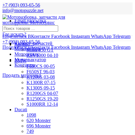
+7 (903) 093-65-56
info@motopuzzle.net
Email рассылка
Новости
Где искать?
Поделиться ВКонтакте
Facebook
Instagram
WhatsApp
Telegram
+7 (903) 093-65-56
Каталог запчастей
Aprilia
Поделиться ВКонтакте
Facebook
Instagram
WhatsApp
Telegram
Мотоподбор
Mana 850 GT
Мотосервис
RSV1000 04-10
Мотоэвакуатор
BMW
Контакты
F650CS 00-05
F650ST 96-03
Продать мотоцикл
K1200S 03-08
K1300R 07-15
K1300S 09-15
R1200GS 04-07
R1250GS 19-20
S1000RR 12-14
Ducati
1098
620 Monster
696 Monster
749