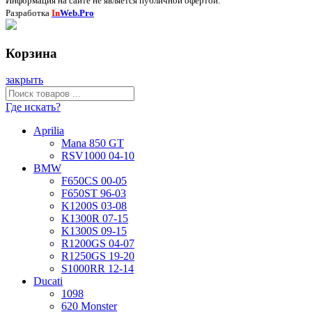
Информация на сайте не является публичной офертой.
Разработка
In
Web.Pro
Корзина
закрыть
Где искать?
Aprilia
Mana 850 GT
RSV1000 04-10
BMW
F650CS 00-05
F650ST 96-03
K1200S 03-08
K1300R 07-15
K1300S 09-15
R1200GS 04-07
R1250GS 19-20
S1000RR 12-14
Ducati
1098
620 Monster