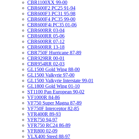
CBR1100XX 99-00
CBR600F2 PC25 91-94
CBR600F3 PC31 95-98
CBR600F4 PC35 99-00
CBR600F4i PC35 01-06
CBR600RR 03-04
CBR600RR 05-06
CBR600RR 07-12
CBR600RR 13-18
CBR750F Hurricane 87-89
CBR929RR 00-01
CBR954RR 02-03
GL1500 Gold Wing 88-00
GL1500 Valkyrie 97-00
GL1500 Valkyrie Interstate 99-01
GL1800 Gold Wing 01-10
ST1100 Pan European 90-02
VF1000R 84-86
VF750 Super Magna 87-89
VF750F Interceptor 82-85
VFR400R 89-93
VFR750 94-97
VFR750 RC24 86-89
VFR800 02-09
VLX400 Steed 88-97