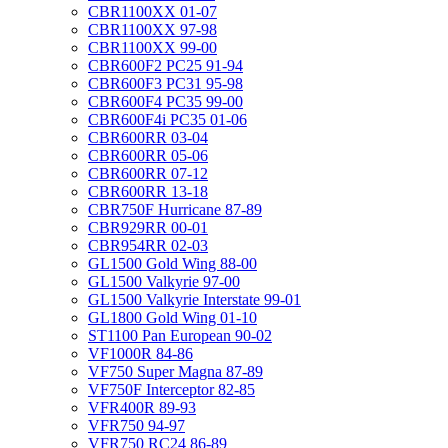
CBR1100XX 01-07
CBR1100XX 97-98
CBR1100XX 99-00
CBR600F2 PC25 91-94
CBR600F3 PC31 95-98
CBR600F4 PC35 99-00
CBR600F4i PC35 01-06
CBR600RR 03-04
CBR600RR 05-06
CBR600RR 07-12
CBR600RR 13-18
CBR750F Hurricane 87-89
CBR929RR 00-01
CBR954RR 02-03
GL1500 Gold Wing 88-00
GL1500 Valkyrie 97-00
GL1500 Valkyrie Interstate 99-01
GL1800 Gold Wing 01-10
ST1100 Pan European 90-02
VF1000R 84-86
VF750 Super Magna 87-89
VF750F Interceptor 82-85
VFR400R 89-93
VFR750 94-97
VFR750 RC24 86-89