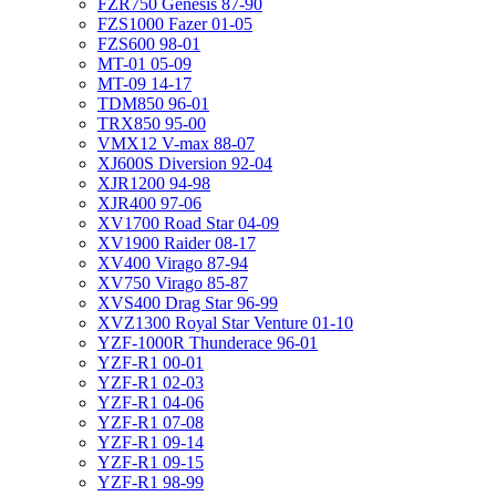
FZR750 Genesis 87-90
FZS1000 Fazer 01-05
FZS600 98-01
MT-01 05-09
MT-09 14-17
TDM850 96-01
TRX850 95-00
VMX12 V-max 88-07
XJ600S Diversion 92-04
XJR1200 94-98
XJR400 97-06
XV1700 Road Star 04-09
XV1900 Raider 08-17
XV400 Virago 87-94
XV750 Virago 85-87
XVS400 Drag Star 96-99
XVZ1300 Royal Star Venture 01-10
YZF-1000R Thunderace 96-01
YZF-R1 00-01
YZF-R1 02-03
YZF-R1 04-06
YZF-R1 07-08
YZF-R1 09-14
YZF-R1 09-15
YZF-R1 98-99