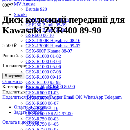
MV Agusta
000
₽
Brutale 920
Suzuki
Диск колесный передний для
GSF1200 Bandit 01-05
GSF250 Bandit 95-99
Kawasaki ZXR400 89-90
GSF750 Bandit 96-99
GSR600 06-10
GSX-1300R Hayabusa 08-16
5 500
₽
GSX-1300R Hayabusa 99-07
GSX-600F Katana 88-97
Ровный.
GSX-R1000 01-02
GSX-R1000 03-04
1 в наличии
GSX-R1000 05-06
GSX-R1000 07-08
В корзину
GSX-R1000 09-16
Отложить
GSX-R1100 93-98
Категории:
Kawasaki
,
ZXR400 89-90
GSX-R400 90-95
Поделиться
GSX-R600 01-03
Поделиться ВКонтакте
Twitter
Email
OK
WhatsApp
Telegram
GSX-R600 04-05
GSX-R600 06-07
Оплата и доставка
GSX-R600 11-16
Задать вопрос
GSX-R600 SRAD 97-00
GSX-R750 00-03
Оплата и доставка
GSX-R750 04-05
GSX-R750 06-07