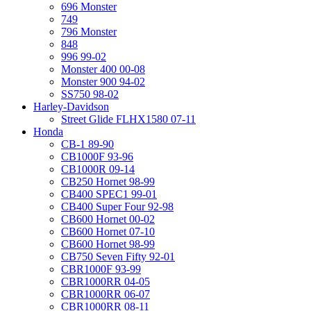
696 Monster
749
796 Monster
848
996 99-02
Monster 400 00-08
Monster 900 94-02
SS750 98-02
Harley-Davidson
Street Glide FLHX1580 07-11
Honda
CB-1 89-90
CB1000F 93-96
CB1000R 09-14
CB250 Hornet 98-99
CB400 SPEC1 99-01
CB400 Super Four 92-98
CB600 Hornet 00-02
CB600 Hornet 07-10
CB600 Hornet 98-99
CB750 Seven Fifty 92-01
CBR1000F 93-99
CBR1000RR 04-05
CBR1000RR 06-07
CBR1000RR 08-11