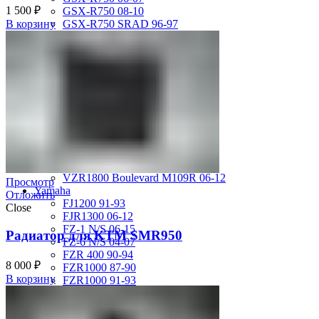
1 500
₽
GSX-R750 08-10
GSX-R750 SRAD 96-97
В корзину
GSX-R750 SRAD 98-99
GSX-R750 W 92-95
SV400 98-02
SV650 03-12
SV650 99-02
TL 1000 S
TL1000R 98-02
VS400 Intruder 94-96
VS750 Intruder 85-91
VZ400 Desperado Winder 99-00
VZ800 Intruder M800 05-11
VZR1800 Boulevard M109R 06-12
Просмотр
Yamaha
Отложить
FJ1200 91-93
Close
FJR1300 06-12
FZ-1 N/S 06-15
Радиатор для KTM SMR950
FZ-6 N/S 04-07
FZR 400 90-94
8 000
₽
FZR1000 87-90
В корзину
FZR1000 91-93
FZR750 Genesis 87-90
FZS1000 Fazer 01-05
FZS600 98-01