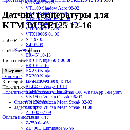
Проставки резиновые для KTM DUKE125 12-16
1 000
₽
VRX400 95-96
VT1100 Shadow Aero 98-02
Датчик температуры для
VT400 Shadow 97-08
VT600C Shadow 01-08
KTM DUKE125 12-16
VT750 Shadow A.C.E. 97-01
VTR1000F 97-06
VTX1800S 01-06
X-4 97-03
2 500
₽
X4 97-99
Kawasaki
Состояние хорошее.
ER-4N 10-13
ER-6F Ninja650R 06-08
1 в наличии
ER-6F12-16
EX250 Ninja
В корзину
EX300 Ninja
Отложить
GPZ1100 95-98
Категории:
DUKE125 12-16
,
KTM
KLE650 Versys 10-14
Поделиться
KLE650 Versys 15-20
Поделиться ВКонтакте
Twitter
Email
OK
WhatsApp
Telegram
VN1500 Vulcan Classic 96-99
Оплата и доставка
VN1500 Vulcan Mean Streak 02-03
Задать вопрос
VN1600 Vulcan Mean Streak 04-08
Z-1000 07-09
Оплата и доставка
Z-250 13-17
Z-750 04-06
ZL400D Eliminator 95-96