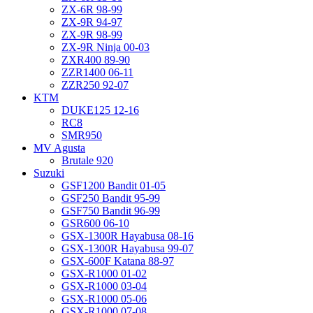
ZX-6R 98-99
ZX-9R 94-97
ZX-9R 98-99
ZX-9R Ninja 00-03
ZXR400 89-90
ZZR1400 06-11
ZZR250 92-07
KTM
DUKE125 12-16
RC8
SMR950
MV Agusta
Brutale 920
Suzuki
GSF1200 Bandit 01-05
GSF250 Bandit 95-99
GSF750 Bandit 96-99
GSR600 06-10
GSX-1300R Hayabusa 08-16
GSX-1300R Hayabusa 99-07
GSX-600F Katana 88-97
GSX-R1000 01-02
GSX-R1000 03-04
GSX-R1000 05-06
GSX-R1000 07-08