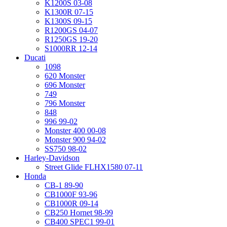
K1200S 03-08
K1300R 07-15
K1300S 09-15
R1200GS 04-07
R1250GS 19-20
S1000RR 12-14
Ducati
1098
620 Monster
696 Monster
749
796 Monster
848
996 99-02
Monster 400 00-08
Monster 900 94-02
SS750 98-02
Harley-Davidson
Street Glide FLHX1580 07-11
Honda
CB-1 89-90
CB1000F 93-96
CB1000R 09-14
CB250 Hornet 98-99
CB400 SPEC1 99-01