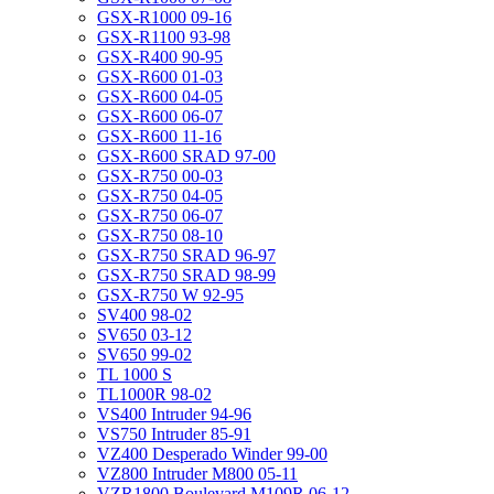
GSX-R1000 09-16
GSX-R1100 93-98
GSX-R400 90-95
GSX-R600 01-03
GSX-R600 04-05
GSX-R600 06-07
GSX-R600 11-16
GSX-R600 SRAD 97-00
GSX-R750 00-03
GSX-R750 04-05
GSX-R750 06-07
GSX-R750 08-10
GSX-R750 SRAD 96-97
GSX-R750 SRAD 98-99
GSX-R750 W 92-95
SV400 98-02
SV650 03-12
SV650 99-02
TL 1000 S
TL1000R 98-02
VS400 Intruder 94-96
VS750 Intruder 85-91
VZ400 Desperado Winder 99-00
VZ800 Intruder M800 05-11
VZR1800 Boulevard M109R 06-12