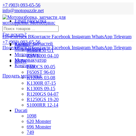
+7 (903) 093-65-56
info@motopuzzle.net
Email рассылка
Новости
Где искать?
Поделиться ВКонтакте
Facebook
Instagram
WhatsApp
Telegram
+7 (903) 093-65-56
Каталог запчастей
Aprilia
Поделиться ВКонтакте
Facebook
Instagram
WhatsApp
Telegram
Мотоподбор
Mana 850 GT
Мотосервис
RSV1000 04-10
Мотоэвакуатор
BMW
Контакты
F650CS 00-05
F650ST 96-03
Продать мотоцикл
K1200S 03-08
K1300R 07-15
K1300S 09-15
R1200GS 04-07
R1250GS 19-20
S1000RR 12-14
Ducati
1098
620 Monster
696 Monster
749