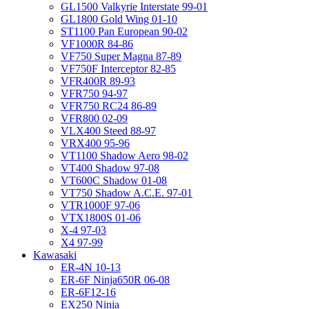
GL1500 Valkyrie Interstate 99-01
GL1800 Gold Wing 01-10
ST1100 Pan European 90-02
VF1000R 84-86
VF750 Super Magna 87-89
VF750F Interceptor 82-85
VFR400R 89-93
VFR750 94-97
VFR750 RC24 86-89
VFR800 02-09
VLX400 Steed 88-97
VRX400 95-96
VT1100 Shadow Aero 98-02
VT400 Shadow 97-08
VT600C Shadow 01-08
VT750 Shadow A.C.E. 97-01
VTR1000F 97-06
VTX1800S 01-06
X-4 97-03
X4 97-99
Kawasaki
ER-4N 10-13
ER-6F Ninja650R 06-08
ER-6F12-16
EX250 Ninja