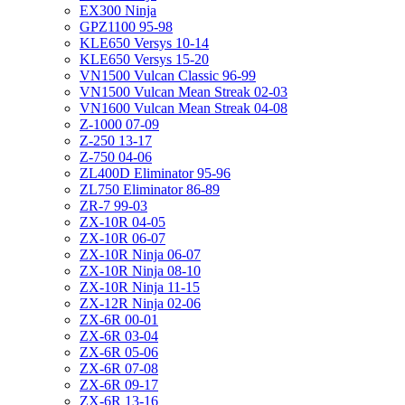
EX300 Ninja
GPZ1100 95-98
KLE650 Versys 10-14
KLE650 Versys 15-20
VN1500 Vulcan Classic 96-99
VN1500 Vulcan Mean Streak 02-03
VN1600 Vulcan Mean Streak 04-08
Z-1000 07-09
Z-250 13-17
Z-750 04-06
ZL400D Eliminator 95-96
ZL750 Eliminator 86-89
ZR-7 99-03
ZX-10R 04-05
ZX-10R 06-07
ZX-10R Ninja 06-07
ZX-10R Ninja 08-10
ZX-10R Ninja 11-15
ZX-12R Ninja 02-06
ZX-6R 00-01
ZX-6R 03-04
ZX-6R 05-06
ZX-6R 07-08
ZX-6R 09-17
ZX-6R 13-16