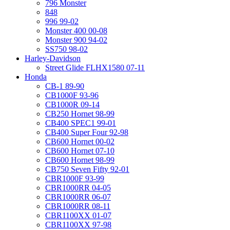
796 Monster
848
996 99-02
Monster 400 00-08
Monster 900 94-02
SS750 98-02
Harley-Davidson
Street Glide FLHX1580 07-11
Honda
CB-1 89-90
CB1000F 93-96
CB1000R 09-14
CB250 Hornet 98-99
CB400 SPEC1 99-01
CB400 Super Four 92-98
CB600 Hornet 00-02
CB600 Hornet 07-10
CB600 Hornet 98-99
CB750 Seven Fifty 92-01
CBR1000F 93-99
CBR1000RR 04-05
CBR1000RR 06-07
CBR1000RR 08-11
CBR1100XX 01-07
CBR1100XX 97-98