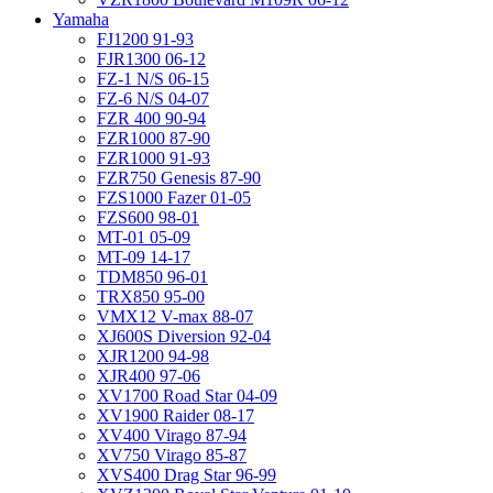
Yamaha
FJ1200 91-93
FJR1300 06-12
FZ-1 N/S 06-15
FZ-6 N/S 04-07
FZR 400 90-94
FZR1000 87-90
FZR1000 91-93
FZR750 Genesis 87-90
FZS1000 Fazer 01-05
FZS600 98-01
MT-01 05-09
MT-09 14-17
TDM850 96-01
TRX850 95-00
VMX12 V-max 88-07
XJ600S Diversion 92-04
XJR1200 94-98
XJR400 97-06
XV1700 Road Star 04-09
XV1900 Raider 08-17
XV400 Virago 87-94
XV750 Virago 85-87
XVS400 Drag Star 96-99