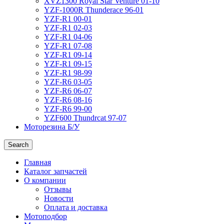
XVZ1300 Royal Star Venture 01-10
YZF-1000R Thunderace 96-01
YZF-R1 00-01
YZF-R1 02-03
YZF-R1 04-06
YZF-R1 07-08
YZF-R1 09-14
YZF-R1 09-15
YZF-R1 98-99
YZF-R6 03-05
YZF-R6 06-07
YZF-R6 08-16
YZF-R6 99-00
YZF600 Thundrcat 97-07
Моторезина Б/У
Search
Главная
Каталог запчастей
О компании
Отзывы
Новости
Оплата и доставка
Мотоподбор