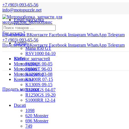
+7 (903) 093-65-56
info@motopuzzle.net
Email рассылка
Новости
Где искать?
Поделиться ВКонтакте
Facebook
Instagram
WhatsApp
Telegram
+7 (903) 093-65-56
Aprilia
Поделиться ВКонтакте
Facebook
Instagram
WhatsApp
Telegram
Mana 850 GT
RSV1000 04-10
BMW
Каталог запчастей
Мотоподбор
F650CS 00-05
Мотосервис
F650ST 96-03
Мотоэвакуатор
K1200S 03-08
Контакты
K1300R 07-15
K1300S 09-15
Продать мотоцикл
R1200GS 04-07
R1250GS 19-20
S1000RR 12-14
Ducati
1098
620 Monster
696 Monster
749