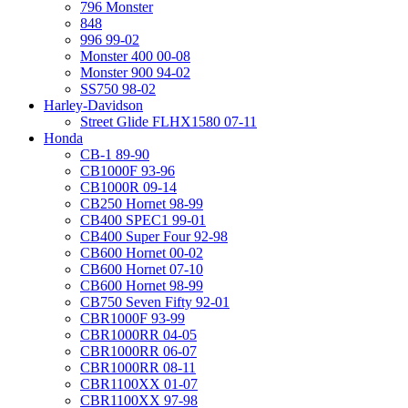
796 Monster
848
996 99-02
Monster 400 00-08
Monster 900 94-02
SS750 98-02
Harley-Davidson
Street Glide FLHX1580 07-11
Honda
CB-1 89-90
CB1000F 93-96
CB1000R 09-14
CB250 Hornet 98-99
CB400 SPEC1 99-01
CB400 Super Four 92-98
CB600 Hornet 00-02
CB600 Hornet 07-10
CB600 Hornet 98-99
CB750 Seven Fifty 92-01
CBR1000F 93-99
CBR1000RR 04-05
CBR1000RR 06-07
CBR1000RR 08-11
CBR1100XX 01-07
CBR1100XX 97-98