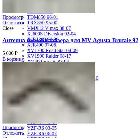
FZS600 98-01
MT-01 05-09
MT-09 14-17
TDM850 96-01
Просмотр
TRX850 95-00
Отложить
VMX12 V-max 88-07
Close
XJ600S Diversion 92-04
XJR1200 94-98
Антенна иммобилайзера для MV Agusta Brutale 9
XJR400 97-06
XV1700 Road Star 04-09
5 000
₽
XV1900 Raider 08-17
В корзину
XV400 Virago 87-94
XV750 Virago 85-87
XVS400 Drag Star 96-99
XVZ1300 Royal Star Venture 01-10
YZF-1000R Thunderace 96-01
YZF-R1 00-01
YZF-R1 02-03
YZF-R1 04-06
YZF-R1 07-08
YZF-R1 09-14
YZF-R1 09-15
YZF-R1 98-99
Просмотр
YZF-R6 03-05
Отложить
YZF-R6 06-07