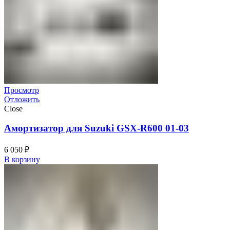
Просмотр
Отложить
Close
Амортизатор для Suzuki GSX-R600 01-03
6 050
₽
В корзину