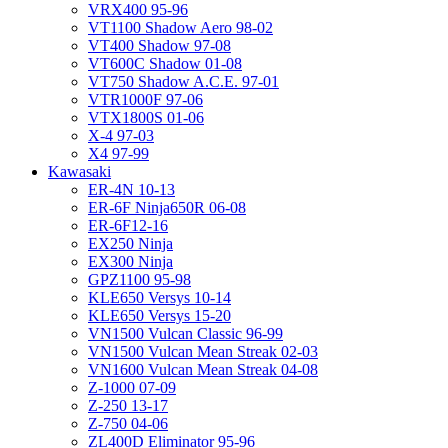
VRX400 95-96
VT1100 Shadow Aero 98-02
VT400 Shadow 97-08
VT600C Shadow 01-08
VT750 Shadow A.C.E. 97-01
VTR1000F 97-06
VTX1800S 01-06
X-4 97-03
X4 97-99
Kawasaki
ER-4N 10-13
ER-6F Ninja650R 06-08
ER-6F12-16
EX250 Ninja
EX300 Ninja
GPZ1100 95-98
KLE650 Versys 10-14
KLE650 Versys 15-20
VN1500 Vulcan Classic 96-99
VN1500 Vulcan Mean Streak 02-03
VN1600 Vulcan Mean Streak 04-08
Z-1000 07-09
Z-250 13-17
Z-750 04-06
ZL400D Eliminator 95-96