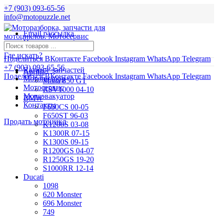
+7 (903) 093-65-56
info@motopuzzle.net
Email рассылка
Новости
Где искать?
Поделиться ВКонтакте
Facebook
Instagram
WhatsApp
Telegram
+7 (903) 093-65-56
Каталог запчастей
Aprilia
Поделиться ВКонтакте
Facebook
Instagram
WhatsApp
Telegram
Мотоподбор
Mana 850 GT
Мотосервис
RSV1000 04-10
Мотоэвакуатор
BMW
Контакты
F650CS 00-05
F650ST 96-03
Продать мотоцикл
K1200S 03-08
K1300R 07-15
K1300S 09-15
R1200GS 04-07
R1250GS 19-20
S1000RR 12-14
Ducati
1098
620 Monster
696 Monster
749