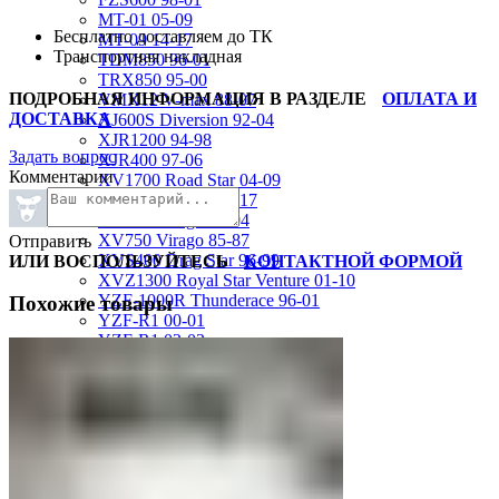
MT-01 05-09
Бесплатно доставляем до ТК
MT-09 14-17
Транспортная накладная
TDM850 96-01
TRX850 95-00
ПОДРОБНАЯ ИНФОРМАЦИЯ В РАЗДЕЛЕ
ОПЛАТА И
VMX12 V-max 88-07
ДОСТАВКА
XJ600S Diversion 92-04
XJR1200 94-98
Задать вопрос
XJR400 97-06
Комментарии
XV1700 Road Star 04-09
XV1900 Raider 08-17
XV400 Virago 87-94
XV750 Virago 85-87
Отправить
XVS400 Drag Star 96-99
ИЛИ ВОСПОЛЬЗУЙТЕСЬ
КОНТАКТНОЙ ФОРМОЙ
XVZ1300 Royal Star Venture 01-10
YZF-1000R Thunderace 96-01
Похожие товары
YZF-R1 00-01
YZF-R1 02-03
YZF-R1 04-06
YZF-R1 07-08
YZF-R1 09-14
YZF-R1 09-15
YZF-R1 98-99
YZF-R6 03-05
YZF-R6 06-07