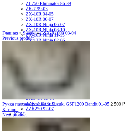
ZL750 Eliminator 86-89
ZR-7 99-03
ZX-10R 04-05
ZX-10R 06-07
ZX-10R Ninja 06-07
ZX-10R Ninja 08-10
Главная
»
Suzuki
»
GSX-R1000 03-04
ZX-10R Ninja 11-15
Previous product
ZX-12R Ninja 02-06
ZX-6R 00-01
ZX-6R 03-04
ZX-6R 05-06
ZX-6R 07-08
ZX-6R 09-17
ZX-6R 13-16
ZX-6R 98-99
ZX-9R 94-97
ZX-9R 98-99
ZX-9R Ninja 00-03
ZXR400 89-90
ZZR1400 06-11
Ручка пассажирская для Suzuki GSF1200 Bandit 01-05
2 500
₽
ZZR250 92-07
Каталог
KTM
Next product
DUKE125 12-16
RC8
SMR950