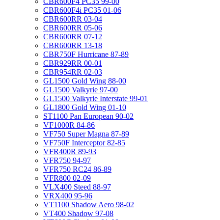
CBR600F4 PC35 99-00
CBR600F4i PC35 01-06
CBR600RR 03-04
CBR600RR 05-06
CBR600RR 07-12
CBR600RR 13-18
CBR750F Hurricane 87-89
CBR929RR 00-01
CBR954RR 02-03
GL1500 Gold Wing 88-00
GL1500 Valkyrie 97-00
GL1500 Valkyrie Interstate 99-01
GL1800 Gold Wing 01-10
ST1100 Pan European 90-02
VF1000R 84-86
VF750 Super Magna 87-89
VF750F Interceptor 82-85
VFR400R 89-93
VFR750 94-97
VFR750 RC24 86-89
VFR800 02-09
VLX400 Steed 88-97
VRX400 95-96
VT1100 Shadow Aero 98-02
VT400 Shadow 97-08