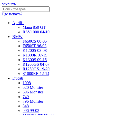
закрыть
Где искать?
Aprilia
Mana 850 GT
RSV1000 04-10
BMW
F650CS 00-05
F650ST 96-03
K1200S 03-08
K1300R 07-15
K1300S 09-15
R1200GS 04-07
R1250GS 19-20
S1000RR 12-14
Ducati
1098
620 Monster
696 Monster
749
796 Monster
848
996 99-02