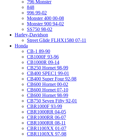
796 Monster
848
996 99-02
Monster 400 00-08
Monster 900 94-02
SS750 98-02
Harley-Davidson
Street Glide FLHX1580 07-11
Honda
CB-1 89-90
CB1000F 93-96
CB1000R 09-14
CB250 Hornet 98-99
CB400 SPEC1 99-01
CB400 Super Four 92-98
CB600 Hornet 00-02
CB600 Hornet 07-10
CB600 Hornet 98-99
CB750 Seven Fifty 92-01
CBR1000F 93-99
CBR1000RR 04-05
CBR1000RR 06-07
CBR1000RR 08-11
CBR1100XX 01-07
CBR1100XX 97-98