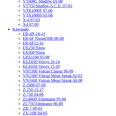
VT600C Shadow 01-08
VT750 Shadow A.C.E. 97-01
VTR1000F 97-06
VTX1800S 01-06
X-4 97-03
X4 97-99
Kawasaki
ER-4N 10-13
ER-6F Ninja650R 06-08
ER-6F12-16
EX250 Ninja
EX300 Ninja
GPZ1100 95-98
KLE650 Versys 10-14
KLE650 Versys 15-20
VN1500 Vulcan Classic 96-99
VN1500 Vulcan Mean Streak 02-03
VN1600 Vulcan Mean Streak 04-08
Z-1000 07-09
Z-250 13-17
Z-750 04-06
ZL400D Eliminator 95-96
ZL750 Eliminator 86-89
ZR-7 99-03
ZX-10R 04-05