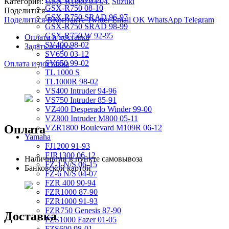
Категории:
GSX-R1000 03-04
,
Suzuki
GSX-R750 08-10
Поделиться
GSX-R750 SRAD 96-97
Поделиться ВКонтакте
Twitter
Email
OK
WhatsApp
Telegram
GSX-R750 SRAD 98-99
GSX-R750 W 92-95
Оплата и доставка
SV400 98-02
Задать вопрос
SV650 03-12
SV650 99-02
Оплата и доставка
TL 1000 S
TL1000R 98-02
VS400 Intruder 94-96
VS750 Intruder 85-91
VZ400 Desperado Winder 99-00
VZ800 Intruder M800 05-11
Оплата
VZR1800 Boulevard M109R 06-12
Yamaha
FJ1200 91-93
FJR1300 06-12
Наличными в пункте самовывоза
FZ-1 N/S 06-15
Банковской картой
FZ-6 N/S 04-07
FZR 400 90-94
FZR1000 87-90
FZR1000 91-93
FZR750 Genesis 87-90
Доставка
FZS1000 Fazer 01-05
FZS600 98-01