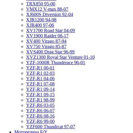
TRX850 95-00
VMX12 V-max 88-07
XJ600S Diversion 92-04
XJR1200 94-98
XJR400 97-06
XV1700 Road Star 04-09
XV1900 Raider 08-17
XV400 Virago 87-94
XV750 Virago 85-87
XVS400 Drag Star 96-99
XVZ1300 Royal Star Venture 01-10
YZF-1000R Thunderace 96-01
YZF-R1 00-01
YZF-R1 02-03
YZF-R1 04-06
YZF-R1 07-08
YZF-R1 09-14
YZF-R1 09-15
YZF-R1 98-99
YZF-R6 03-05
YZF-R6 06-07
YZF-R6 08-16
YZF-R6 99-00
YZF600 Thundrcat 97-07
Моторезина Б/У