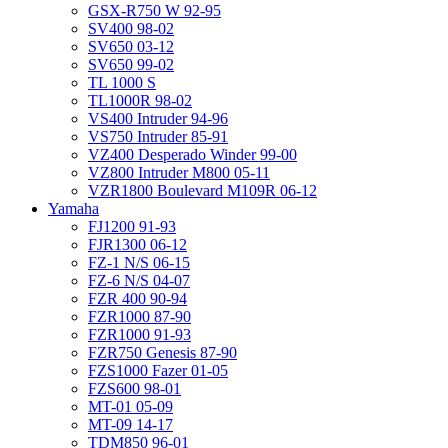
GSX-R750 W 92-95
SV400 98-02
SV650 03-12
SV650 99-02
TL 1000 S
TL1000R 98-02
VS400 Intruder 94-96
VS750 Intruder 85-91
VZ400 Desperado Winder 99-00
VZ800 Intruder M800 05-11
VZR1800 Boulevard M109R 06-12
Yamaha
FJ1200 91-93
FJR1300 06-12
FZ-1 N/S 06-15
FZ-6 N/S 04-07
FZR 400 90-94
FZR1000 87-90
FZR1000 91-93
FZR750 Genesis 87-90
FZS1000 Fazer 01-05
FZS600 98-01
MT-01 05-09
MT-09 14-17
TDM850 96-01