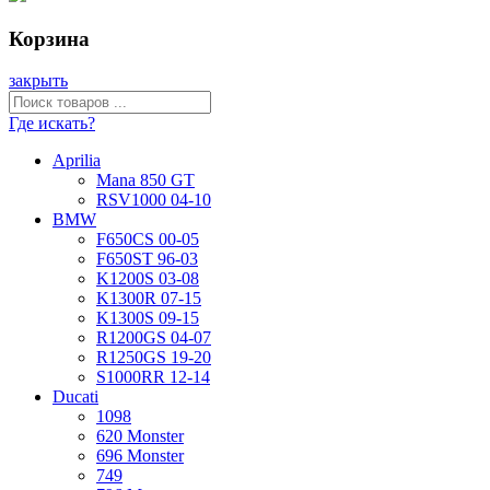
Корзина
закрыть
Где искать?
Aprilia
Mana 850 GT
RSV1000 04-10
BMW
F650CS 00-05
F650ST 96-03
K1200S 03-08
K1300R 07-15
K1300S 09-15
R1200GS 04-07
R1250GS 19-20
S1000RR 12-14
Ducati
1098
620 Monster
696 Monster
749