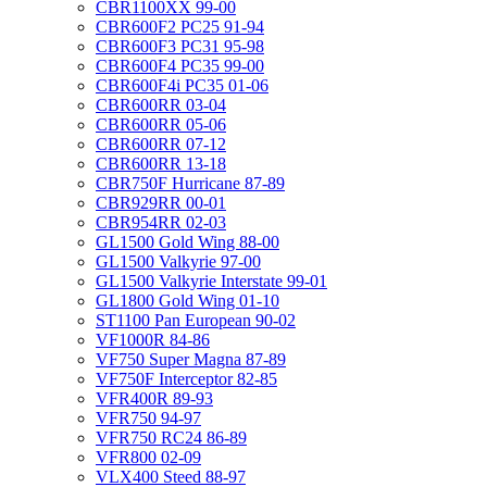
CBR1100XX 99-00
CBR600F2 PC25 91-94
CBR600F3 PC31 95-98
CBR600F4 PC35 99-00
CBR600F4i PC35 01-06
CBR600RR 03-04
CBR600RR 05-06
CBR600RR 07-12
CBR600RR 13-18
CBR750F Hurricane 87-89
CBR929RR 00-01
CBR954RR 02-03
GL1500 Gold Wing 88-00
GL1500 Valkyrie 97-00
GL1500 Valkyrie Interstate 99-01
GL1800 Gold Wing 01-10
ST1100 Pan European 90-02
VF1000R 84-86
VF750 Super Magna 87-89
VF750F Interceptor 82-85
VFR400R 89-93
VFR750 94-97
VFR750 RC24 86-89
VFR800 02-09
VLX400 Steed 88-97