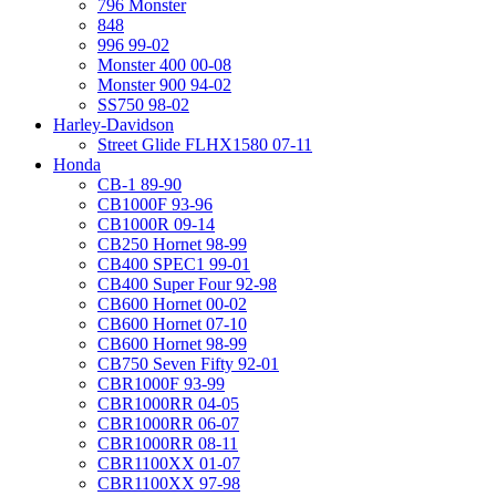
796 Monster
848
996 99-02
Monster 400 00-08
Monster 900 94-02
SS750 98-02
Harley-Davidson
Street Glide FLHX1580 07-11
Honda
CB-1 89-90
CB1000F 93-96
CB1000R 09-14
CB250 Hornet 98-99
CB400 SPEC1 99-01
CB400 Super Four 92-98
CB600 Hornet 00-02
CB600 Hornet 07-10
CB600 Hornet 98-99
CB750 Seven Fifty 92-01
CBR1000F 93-99
CBR1000RR 04-05
CBR1000RR 06-07
CBR1000RR 08-11
CBR1100XX 01-07
CBR1100XX 97-98