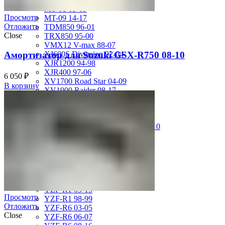
MT-01 05-09
Просмотр
MT-09 14-17
Отложить
TDM850 96-01
Close
TRX850 95-00
VMX12 V-max 88-07
XJ600S Diversion 92-04
Амортизатор для Suzuki GSX-R750 08-10
XJR1200 94-98
XJR400 97-06
6 050
₽
XV1700 Road Star 04-09
В корзину
XV1900 Raider 08-17
XV400 Virago 87-94
XV750 Virago 85-87
XVS400 Drag Star 96-99
XVZ1300 Royal Star Venture 01-10
YZF-1000R Thunderace 96-01
YZF-R1 00-01
YZF-R1 02-03
YZF-R1 04-06
YZF-R1 07-08
YZF-R1 09-14
YZF-R1 09-15
Просмотр
YZF-R1 98-99
Отложить
YZF-R6 03-05
Close
YZF-R6 06-07