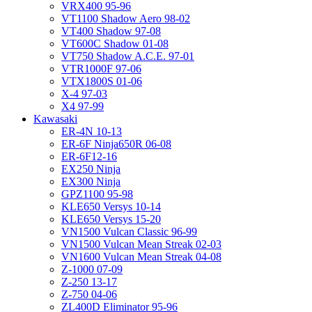
VRX400 95-96
VT1100 Shadow Aero 98-02
VT400 Shadow 97-08
VT600C Shadow 01-08
VT750 Shadow A.C.E. 97-01
VTR1000F 97-06
VTX1800S 01-06
X-4 97-03
X4 97-99
Kawasaki
ER-4N 10-13
ER-6F Ninja650R 06-08
ER-6F12-16
EX250 Ninja
EX300 Ninja
GPZ1100 95-98
KLE650 Versys 10-14
KLE650 Versys 15-20
VN1500 Vulcan Classic 96-99
VN1500 Vulcan Mean Streak 02-03
VN1600 Vulcan Mean Streak 04-08
Z-1000 07-09
Z-250 13-17
Z-750 04-06
ZL400D Eliminator 95-96