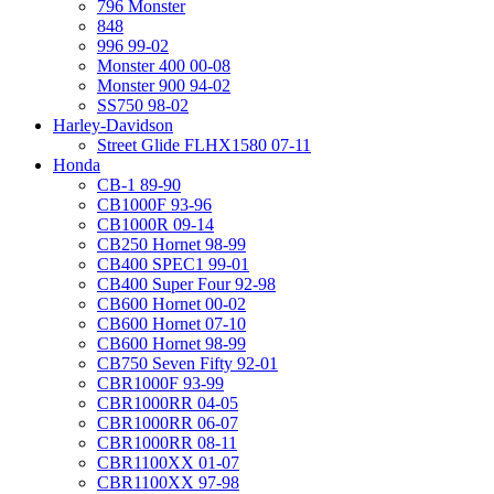
796 Monster
848
996 99-02
Monster 400 00-08
Monster 900 94-02
SS750 98-02
Harley-Davidson
Street Glide FLHX1580 07-11
Honda
CB-1 89-90
CB1000F 93-96
CB1000R 09-14
CB250 Hornet 98-99
CB400 SPEC1 99-01
CB400 Super Four 92-98
CB600 Hornet 00-02
CB600 Hornet 07-10
CB600 Hornet 98-99
CB750 Seven Fifty 92-01
CBR1000F 93-99
CBR1000RR 04-05
CBR1000RR 06-07
CBR1000RR 08-11
CBR1100XX 01-07
CBR1100XX 97-98