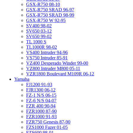
GSX-R750 08-10
GSX-R750 SRAD 96-97
GSX-R750 SRAD 98-99
GSX-R750 W 92-95
SV400 98-02
SV650 03-12
SV650 99-02
TL 1000 S
TL1000R 98-02
VS400 Intruder 94-96
VS750 Intruder 85-91
VZ400 Desperado Winder 99-00
VZ800 Intruder M800 05-11
VZR1800 Boulevard M109R 06-12
Yamaha
FJ1200 91-93
FJR1300 06-12
FZ-1 N/S 06-15
FZ-6 N/S 04-07
FZR 400 90-94
FZR1000 87-90
FZR1000 91-93
FZR750 Genesis 87-90
FZS1000 Fazer 01-05
FZS600 98-01