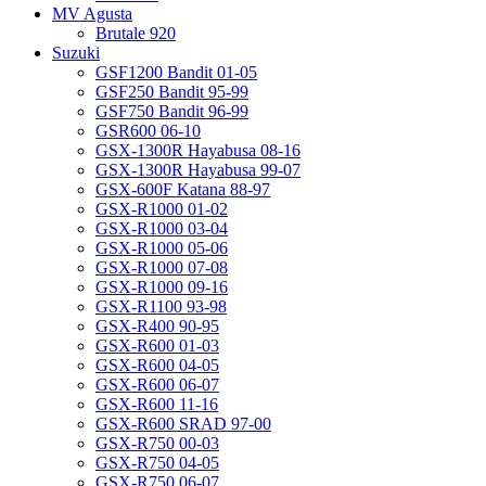
MV Agusta
Brutale 920
Suzuki
GSF1200 Bandit 01-05
GSF250 Bandit 95-99
GSF750 Bandit 96-99
GSR600 06-10
GSX-1300R Hayabusa 08-16
GSX-1300R Hayabusa 99-07
GSX-600F Katana 88-97
GSX-R1000 01-02
GSX-R1000 03-04
GSX-R1000 05-06
GSX-R1000 07-08
GSX-R1000 09-16
GSX-R1100 93-98
GSX-R400 90-95
GSX-R600 01-03
GSX-R600 04-05
GSX-R600 06-07
GSX-R600 11-16
GSX-R600 SRAD 97-00
GSX-R750 00-03
GSX-R750 04-05
GSX-R750 06-07