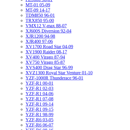
MT-01 05-09
MT-09 14-17
TDM850 96-01
TRX850 95-00
VMX12 V-max 88-07
XJ600S Diversion 92-04
XJR1200 94-98
XJR400 97-06
XV1700 Road Star 04-09
XV1900 Raider 08-17
XV400 Virago 87-94
XV750 Virago 85-87
XVS400 Drag Star 96-99
XVZ1300 Royal Star Venture 01-10
YZF-1000R Thunderace 96-01
YZF-R1 00-01
YZF-R1 02-03
YZF-R1 04-06
YZF-R1 07-08
YZF-R1 09-14
YZF-R1 09-15
YZF-R1 98-99
YZF-R6 03-05
YZF-R6 06-07