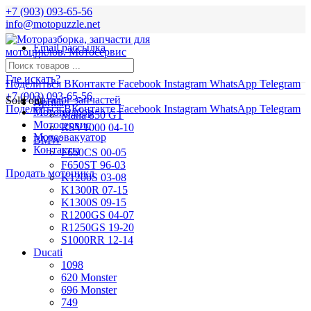
+7 (903) 093-65-56
info@motopuzzle.net
Email рассылка
Новости
Где искать?
Поделиться ВКонтакте
Facebook
Instagram
WhatsApp
Telegram
+7 (903) 093-65-56
Каталог запчастей
Sold out
Aprilia
Поделиться ВКонтакте
Facebook
Instagram
WhatsApp
Telegram
Мотоподбор
Mana 850 GT
Мотосервис
RSV1000 04-10
Мотоэвакуатор
BMW
Контакты
F650CS 00-05
F650ST 96-03
Продать мотоцикл
K1200S 03-08
K1300R 07-15
K1300S 09-15
R1200GS 04-07
R1250GS 19-20
S1000RR 12-14
Ducati
1098
620 Monster
696 Monster
749