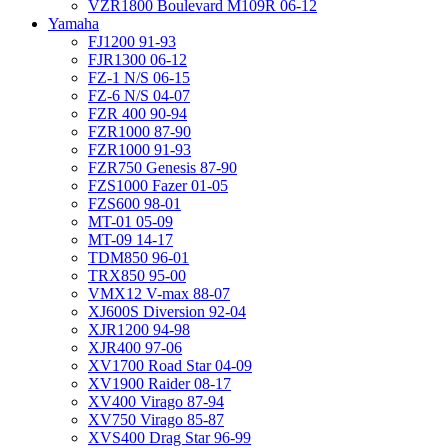
VZR1800 Boulevard M109R 06-12
Yamaha
FJ1200 91-93
FJR1300 06-12
FZ-1 N/S 06-15
FZ-6 N/S 04-07
FZR 400 90-94
FZR1000 87-90
FZR1000 91-93
FZR750 Genesis 87-90
FZS1000 Fazer 01-05
FZS600 98-01
MT-01 05-09
MT-09 14-17
TDM850 96-01
TRX850 95-00
VMX12 V-max 88-07
XJ600S Diversion 92-04
XJR1200 94-98
XJR400 97-06
XV1700 Road Star 04-09
XV1900 Raider 08-17
XV400 Virago 87-94
XV750 Virago 85-87
XVS400 Drag Star 96-99