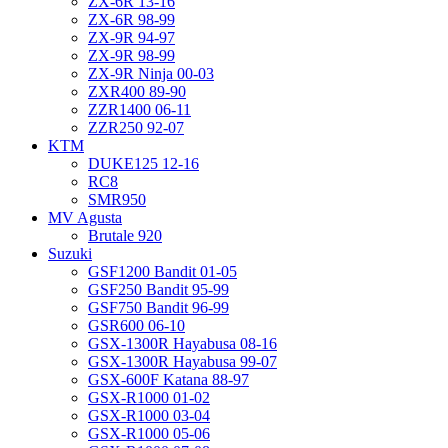
ZX-6R 13-16
ZX-6R 98-99
ZX-9R 94-97
ZX-9R 98-99
ZX-9R Ninja 00-03
ZXR400 89-90
ZZR1400 06-11
ZZR250 92-07
KTM
DUKE125 12-16
RC8
SMR950
MV Agusta
Brutale 920
Suzuki
GSF1200 Bandit 01-05
GSF250 Bandit 95-99
GSF750 Bandit 96-99
GSR600 06-10
GSX-1300R Hayabusa 08-16
GSX-1300R Hayabusa 99-07
GSX-600F Katana 88-97
GSX-R1000 01-02
GSX-R1000 03-04
GSX-R1000 05-06