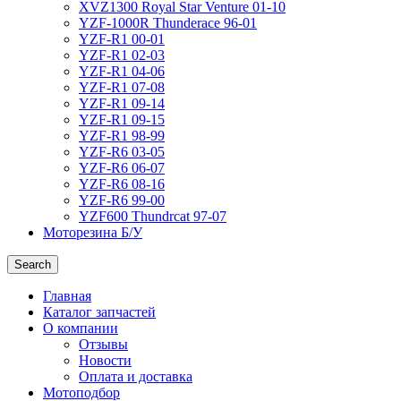
XVZ1300 Royal Star Venture 01-10
YZF-1000R Thunderace 96-01
YZF-R1 00-01
YZF-R1 02-03
YZF-R1 04-06
YZF-R1 07-08
YZF-R1 09-14
YZF-R1 09-15
YZF-R1 98-99
YZF-R6 03-05
YZF-R6 06-07
YZF-R6 08-16
YZF-R6 99-00
YZF600 Thundrcat 97-07
Моторезина Б/У
Search
Главная
Каталог запчастей
О компании
Отзывы
Новости
Оплата и доставка
Мотоподбор