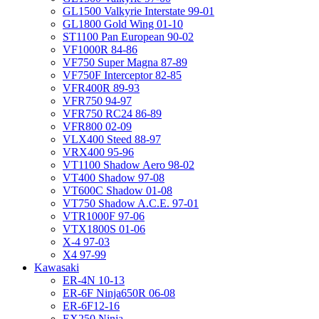
GL1500 Valkyrie Interstate 99-01
GL1800 Gold Wing 01-10
ST1100 Pan European 90-02
VF1000R 84-86
VF750 Super Magna 87-89
VF750F Interceptor 82-85
VFR400R 89-93
VFR750 94-97
VFR750 RC24 86-89
VFR800 02-09
VLX400 Steed 88-97
VRX400 95-96
VT1100 Shadow Aero 98-02
VT400 Shadow 97-08
VT600C Shadow 01-08
VT750 Shadow A.C.E. 97-01
VTR1000F 97-06
VTX1800S 01-06
X-4 97-03
X4 97-99
Kawasaki
ER-4N 10-13
ER-6F Ninja650R 06-08
ER-6F12-16
EX250 Ninja