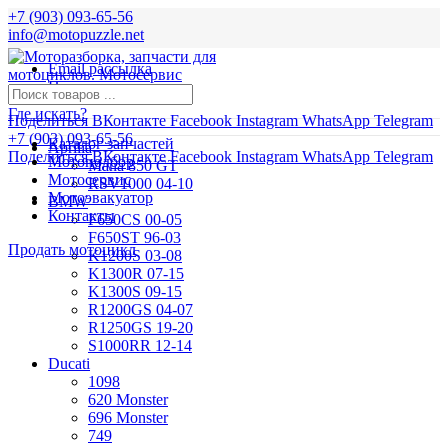
+7 (903) 093-65-56
info@motopuzzle.net
Email рассылка
Новости
Где искать?
Поделиться ВКонтакте
Facebook
Instagram
WhatsApp
Telegram
+7 (903) 093-65-56
Каталог запчастей
Aprilia
Поделиться ВКонтакте
Facebook
Instagram
WhatsApp
Telegram
Мотоподбор
Mana 850 GT
Мотосервис
RSV1000 04-10
Мотоэвакуатор
BMW
Контакты
F650CS 00-05
F650ST 96-03
Продать мотоцикл
K1200S 03-08
K1300R 07-15
K1300S 09-15
R1200GS 04-07
R1250GS 19-20
S1000RR 12-14
Ducati
1098
620 Monster
696 Monster
749