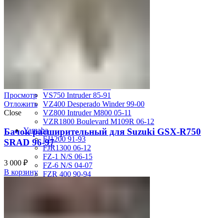
GSX-R750 08-10
GSX-R750 SRAD 96-97
GSX-R750 SRAD 98-99
GSX-R750 W 92-95
SV400 98-02
SV650 03-12
SV650 99-02
TL 1000 S
TL1000R 98-02
VS400 Intruder 94-96
VS750 Intruder 85-91
Просмотр
VZ400 Desperado Winder 99-00
Отложить
VZ800 Intruder M800 05-11
Close
VZR1800 Boulevard M109R 06-12
Yamaha
Бачок расширительный для Suzuki GSX-R750
FJ1200 91-93
SRAD 96-97
FJR1300 06-12
FZ-1 N/S 06-15
3 000
₽
FZ-6 N/S 04-07
В корзину
FZR 400 90-94
FZR1000 87-90
FZR1000 91-93
FZR750 Genesis 87-90
FZS1000 Fazer 01-05
FZS600 98-01