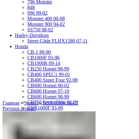
796 Monster
848
996 99-02
Monster 400 00-08
Monster 900 94-02
SS750 98-02
Harley-Davidson
Street Glide FLHX1580 07-11
Honda
CB-1 89-90
CB1000F 93-96
CB1000R 09-14
CB250 Hornet 98-99
CB400 SPEC1 99-01
CB400 Super Four 92-98
CB600 Hornet 00-02
CB600 Hornet 07-10
CB600 Hornet 98-99
CB750 Seven Fifty 92-01
Главная
»
Suzuki
»
GSX-R600 06-07
CBR1000F 93-99
Previous product
CBR1000RR 04-05
CBR1000RR 06-07
CBR1000RR 08-11
CBR1100XX 01-07
CBR1100XX 97-98