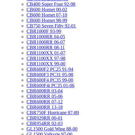
CB400 Super Four 92-98
CB600 Hornet 00-02
CB600 Hornet 07-10
CB600 Hornet 98-99
CB750 Seven Fifty 92-01
CBR1000F 93-99
CBR1000RR 04-05
CBR1000RR 06-07
CBR1000RR 08-11
CBR1100XX 01-07
CBR1100XX 97-98
CBR1100XX 99-00
CBR600F2 PC25 91-94
CBR600F3 PC31 95-98
CBR600F4 PC35 99-00
CBR600F4i PC35 01-06
CBR600RR 03-04
CBR600RR 05-06
CBR600RR 07-12
CBR600RR 13-18
CBR750F Hurricane 87-89
CBR929RR 00-01
CBR954RR 02-03
GL1500 Gold Wing 88-00
GL1500 Valkyrie 97-00