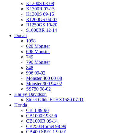
K1200S 03-08
K1300R 07-15
K1300S 09-15
R1200GS 04-07
R1250GS 19-20
S1000RR 12-14
Ducati
1098
620 Monster
696 Monster
749
796 Monster
848
996 99-02
Monster 400 00-08
Monster 900 94-02
SS750 98-02
Harley-Davidson
Street Glide FLHX1580 07-11
Honda
CB-1 89-90
CB1000F 93-96
CB1000R 09-14
CB250 Hornet 98-99
CB400 SPEC1 99-01