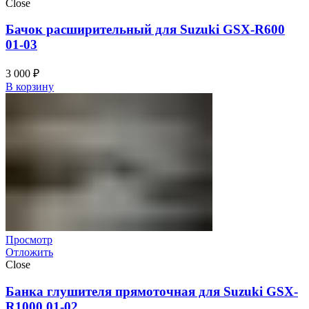
Close
Бачок расширительный для Suzuki GSX-R600
01-03
3 000
₽
В корзину
Просмотр
Отложить
Close
Банка глушителя прямоточная для Suzuki GSX-
R1000 01-02