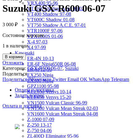
VRX400 95-96
Suzuki GSX-R600 06-07
VT1100 Shadow Aero 98-02
VT400 Shadow 97-08
VT600C Shadow 01-08
3 000
₽
VT750 Shadow A.C.E. 97-01
VTR1000F 97-06
Состояние хорошее.
VTX1800S 01-06
X-4 97-03
1 в наличии
X4 97-99
Kawasaki
В корзину
ER-4N 10-13
Отложить
ER-6F Ninja650R 06-08
Категории:
GSX-R600 06-07
,
Suzuki
ER-6F12-16
Поделиться
EX250 Ninja
Поделиться ВКонтакте
Twitter
Email
OK
WhatsApp
Telegram
EX300 Ninja
GPZ1100 95-98
Оплата и доставка
KLE650 Versys 10-14
Задать вопрос
KLE650 Versys 15-20
VN1500 Vulcan Classic 96-99
Оплата и доставка
VN1500 Vulcan Mean Streak 02-03
VN1600 Vulcan Mean Streak 04-08
Z-1000 07-09
Z-250 13-17
Z-750 04-06
ZL400D Eliminator 95-96