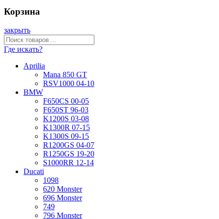
Корзина
закрыть
Где искать?
Aprilia
Mana 850 GT
RSV1000 04-10
BMW
F650CS 00-05
F650ST 96-03
K1200S 03-08
K1300R 07-15
K1300S 09-15
R1200GS 04-07
R1250GS 19-20
S1000RR 12-14
Ducati
1098
620 Monster
696 Monster
749
796 Monster