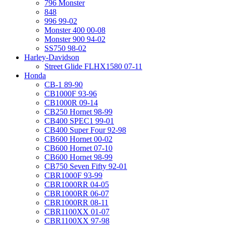
796 Monster
848
996 99-02
Monster 400 00-08
Monster 900 94-02
SS750 98-02
Harley-Davidson
Street Glide FLHX1580 07-11
Honda
CB-1 89-90
CB1000F 93-96
CB1000R 09-14
CB250 Hornet 98-99
CB400 SPEC1 99-01
CB400 Super Four 92-98
CB600 Hornet 00-02
CB600 Hornet 07-10
CB600 Hornet 98-99
CB750 Seven Fifty 92-01
CBR1000F 93-99
CBR1000RR 04-05
CBR1000RR 06-07
CBR1000RR 08-11
CBR1100XX 01-07
CBR1100XX 97-98