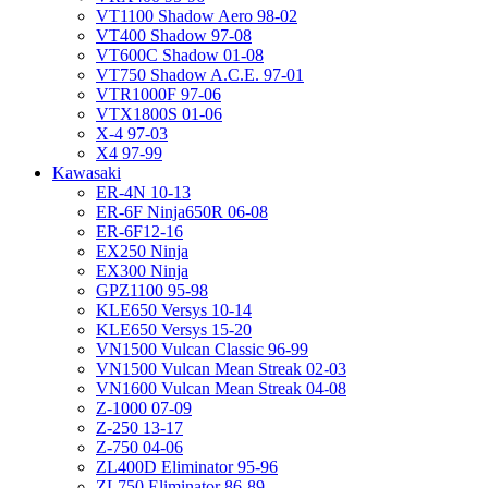
VT1100 Shadow Aero 98-02
VT400 Shadow 97-08
VT600C Shadow 01-08
VT750 Shadow A.C.E. 97-01
VTR1000F 97-06
VTX1800S 01-06
X-4 97-03
X4 97-99
Kawasaki
ER-4N 10-13
ER-6F Ninja650R 06-08
ER-6F12-16
EX250 Ninja
EX300 Ninja
GPZ1100 95-98
KLE650 Versys 10-14
KLE650 Versys 15-20
VN1500 Vulcan Classic 96-99
VN1500 Vulcan Mean Streak 02-03
VN1600 Vulcan Mean Streak 04-08
Z-1000 07-09
Z-250 13-17
Z-750 04-06
ZL400D Eliminator 95-96
ZL750 Eliminator 86-89