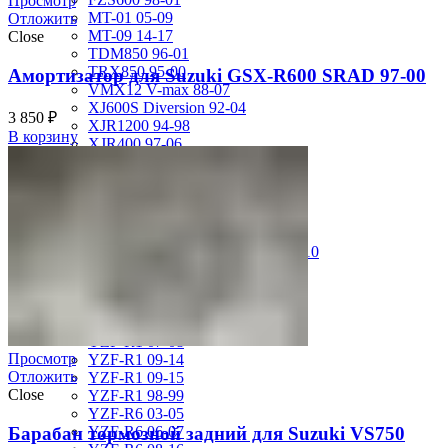
Просмотр
MT-01 05-09
Отложить
MT-09 14-17
Close
TDM850 96-01
TRX850 95-00
Амортизатор для Suzuki GSX-R600 SRAD 97-00
VMX12 V-max 88-07
XJ600S Diversion 92-04
3 850
₽
XJR1200 94-98
В корзину
XJR400 97-06
XV1700 Road Star 04-09
XV1900 Raider 08-17
XV400 Virago 87-94
XV750 Virago 85-87
XVS400 Drag Star 96-99
XVZ1300 Royal Star Venture 01-10
YZF-1000R Thunderace 96-01
YZF-R1 00-01
YZF-R1 02-03
YZF-R1 04-06
YZF-R1 07-08
Просмотр
YZF-R1 09-14
Отложить
YZF-R1 09-15
Close
YZF-R1 98-99
YZF-R6 03-05
Барабан тормозной задний для Suzuki VS750
YZF-R6 06-07