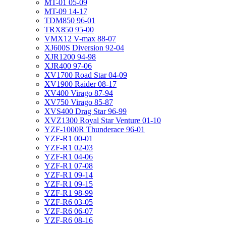
MT-01 05-09
MT-09 14-17
TDM850 96-01
TRX850 95-00
VMX12 V-max 88-07
XJ600S Diversion 92-04
XJR1200 94-98
XJR400 97-06
XV1700 Road Star 04-09
XV1900 Raider 08-17
XV400 Virago 87-94
XV750 Virago 85-87
XVS400 Drag Star 96-99
XVZ1300 Royal Star Venture 01-10
YZF-1000R Thunderace 96-01
YZF-R1 00-01
YZF-R1 02-03
YZF-R1 04-06
YZF-R1 07-08
YZF-R1 09-14
YZF-R1 09-15
YZF-R1 98-99
YZF-R6 03-05
YZF-R6 06-07
YZF-R6 08-16