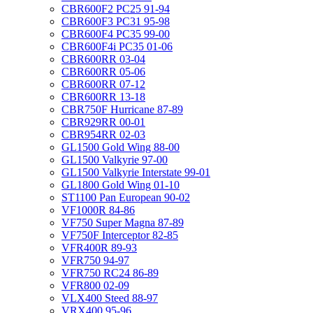
CBR600F2 PC25 91-94
CBR600F3 PC31 95-98
CBR600F4 PC35 99-00
CBR600F4i PC35 01-06
CBR600RR 03-04
CBR600RR 05-06
CBR600RR 07-12
CBR600RR 13-18
CBR750F Hurricane 87-89
CBR929RR 00-01
CBR954RR 02-03
GL1500 Gold Wing 88-00
GL1500 Valkyrie 97-00
GL1500 Valkyrie Interstate 99-01
GL1800 Gold Wing 01-10
ST1100 Pan European 90-02
VF1000R 84-86
VF750 Super Magna 87-89
VF750F Interceptor 82-85
VFR400R 89-93
VFR750 94-97
VFR750 RC24 86-89
VFR800 02-09
VLX400 Steed 88-97
VRX400 95-96