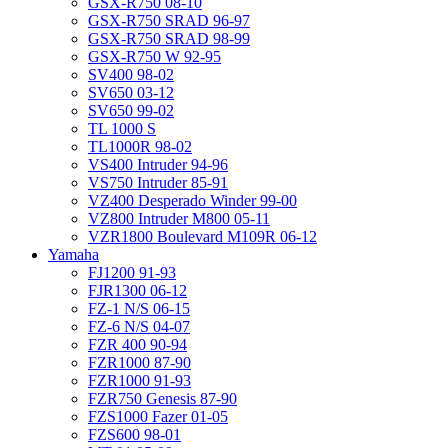
GSX-R750 08-10
GSX-R750 SRAD 96-97
GSX-R750 SRAD 98-99
GSX-R750 W 92-95
SV400 98-02
SV650 03-12
SV650 99-02
TL 1000 S
TL1000R 98-02
VS400 Intruder 94-96
VS750 Intruder 85-91
VZ400 Desperado Winder 99-00
VZ800 Intruder M800 05-11
VZR1800 Boulevard M109R 06-12
Yamaha
FJ1200 91-93
FJR1300 06-12
FZ-1 N/S 06-15
FZ-6 N/S 04-07
FZR 400 90-94
FZR1000 87-90
FZR1000 91-93
FZR750 Genesis 87-90
FZS1000 Fazer 01-05
FZS600 98-01