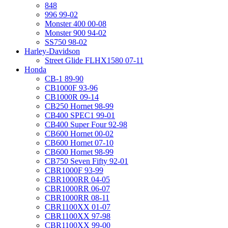
848
996 99-02
Monster 400 00-08
Monster 900 94-02
SS750 98-02
Harley-Davidson
Street Glide FLHX1580 07-11
Honda
CB-1 89-90
CB1000F 93-96
CB1000R 09-14
CB250 Hornet 98-99
CB400 SPEC1 99-01
CB400 Super Four 92-98
CB600 Hornet 00-02
CB600 Hornet 07-10
CB600 Hornet 98-99
CB750 Seven Fifty 92-01
CBR1000F 93-99
CBR1000RR 04-05
CBR1000RR 06-07
CBR1000RR 08-11
CBR1100XX 01-07
CBR1100XX 97-98
CBR1100XX 99-00