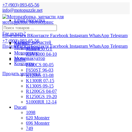
+7 (903) 093-65-56
info@motopuzzle.net
Email рассылка
Новости
Где искать?
Поделиться ВКонтакте
Facebook
Instagram
WhatsApp
Telegram
+7 (903) 093-65-56
Каталог запчастей
Aprilia
Поделиться ВКонтакте
Facebook
Instagram
WhatsApp
Telegram
Мотоподбор
Mana 850 GT
Мотосервис
RSV1000 04-10
Мотоэвакуатор
BMW
Контакты
F650CS 00-05
F650ST 96-03
Продать мотоцикл
K1200S 03-08
K1300R 07-15
K1300S 09-15
R1200GS 04-07
R1250GS 19-20
S1000RR 12-14
Ducati
1098
620 Monster
696 Monster
749