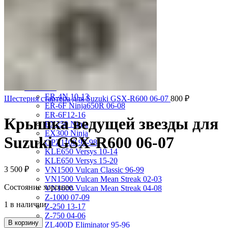
VRX400 95-96
VT1100 Shadow Aero 98-02
VT400 Shadow 97-08
VT600C Shadow 01-08
VT750 Shadow A.C.E. 97-01
VTR1000F 97-06
VTX1800S 01-06
X-4 97-03
X4 97-99
Kawasaki
ER-4N 10-13
Шестерня стартера для Suzuki GSX-R600 06-07
800
₽
ER-6F Ninja650R 06-08
ER-6F12-16
Крышка ведущей звезды для
EX250 Ninja
EX300 Ninja
Suzuki GSX-R600 06-07
GPZ1100 95-98
KLE650 Versys 10-14
KLE650 Versys 15-20
3 500
₽
VN1500 Vulcan Classic 96-99
VN1500 Vulcan Mean Streak 02-03
Состояние хорошее.
VN1600 Vulcan Mean Streak 04-08
Z-1000 07-09
1 в наличии
Z-250 13-17
Z-750 04-06
В корзину
ZL400D Eliminator 95-96