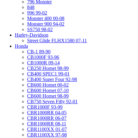
796 Monster
848
996 99-02
Monster 400 00-08
Monster 900 94-02
SS750 98-02
Harley-Davidson
Street Glide FLHX1580 07-11
Honda
CB-1 89-90
CB1000F 93-96
CB1000R 09-14
CB250 Hornet 98-99
CB400 SPEC1 99-01
CB400 Super Four 92-98
CB600 Hornet 00-02
CB600 Hornet 07-10
CB600 Hornet 98-99
CB750 Seven Fifty 92-01
CBR1000F 93-99
CBR1000RR 04-05
CBR1000RR 06-07
CBR1000RR 08-11
CBR1100XX 01-07
CBR1100XX 97-98