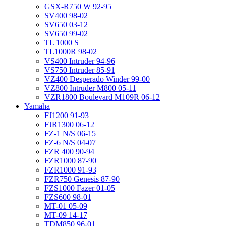
GSX-R750 W 92-95
SV400 98-02
SV650 03-12
SV650 99-02
TL 1000 S
TL1000R 98-02
VS400 Intruder 94-96
VS750 Intruder 85-91
VZ400 Desperado Winder 99-00
VZ800 Intruder M800 05-11
VZR1800 Boulevard M109R 06-12
Yamaha
FJ1200 91-93
FJR1300 06-12
FZ-1 N/S 06-15
FZ-6 N/S 04-07
FZR 400 90-94
FZR1000 87-90
FZR1000 91-93
FZR750 Genesis 87-90
FZS1000 Fazer 01-05
FZS600 98-01
MT-01 05-09
MT-09 14-17
TDM850 96-01