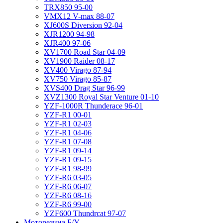
TRX850 95-00
VMX12 V-max 88-07
XJ600S Diversion 92-04
XJR1200 94-98
XJR400 97-06
XV1700 Road Star 04-09
XV1900 Raider 08-17
XV400 Virago 87-94
XV750 Virago 85-87
XVS400 Drag Star 96-99
XVZ1300 Royal Star Venture 01-10
YZF-1000R Thunderace 96-01
YZF-R1 00-01
YZF-R1 02-03
YZF-R1 04-06
YZF-R1 07-08
YZF-R1 09-14
YZF-R1 09-15
YZF-R1 98-99
YZF-R6 03-05
YZF-R6 06-07
YZF-R6 08-16
YZF-R6 99-00
YZF600 Thundrcat 97-07
Моторезина Б/У