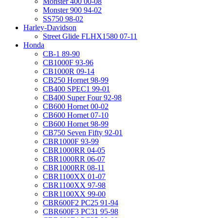
Monster 400 00-08
Monster 900 94-02
SS750 98-02
Harley-Davidson
Street Glide FLHX1580 07-11
Honda
CB-1 89-90
CB1000F 93-96
CB1000R 09-14
CB250 Hornet 98-99
CB400 SPEC1 99-01
CB400 Super Four 92-98
CB600 Hornet 00-02
CB600 Hornet 07-10
CB600 Hornet 98-99
CB750 Seven Fifty 92-01
CBR1000F 93-99
CBR1000RR 04-05
CBR1000RR 06-07
CBR1000RR 08-11
CBR1100XX 01-07
CBR1100XX 97-98
CBR1100XX 99-00
CBR600F2 PC25 91-94
CBR600F3 PC31 95-98