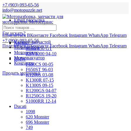
+7 (903) 093-65-56
info@motopuzzle.net
Email рассылка
Новости
Где искать?
Поделиться ВКонтакте
Facebook
Instagram
WhatsApp
Telegram
+7 (903) 093-65-56
Каталог запчастей
Aprilia
Поделиться ВКонтакте
Facebook
Instagram
WhatsApp
Telegram
Мотоподбор
Mana 850 GT
Мотосервис
RSV1000 04-10
Мотоэвакуатор
BMW
Контакты
F650CS 00-05
F650ST 96-03
Продать мотоцикл
K1200S 03-08
K1300R 07-15
K1300S 09-15
R1200GS 04-07
R1250GS 19-20
S1000RR 12-14
Ducati
1098
620 Monster
696 Monster
749