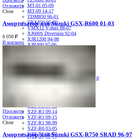
Просмотр
MT-01 05-09
Отложить
MT-09 14-17
Close
TDM850 96-01
TRX850 95-00
Амортизатор для Suzuki GSX-R600 01-03
VMX12 V-max 88-07
XJ600S Diversion 92-04
6 050
₽
XJR1200 94-98
В корзину
XJR400 97-06
XV1700 Road Star 04-09
XV1900 Raider 08-17
XV400 Virago 87-94
XV750 Virago 85-87
XVS400 Drag Star 96-99
XVZ1300 Royal Star Venture 01-10
YZF-1000R Thunderace 96-01
YZF-R1 00-01
YZF-R1 02-03
YZF-R1 04-06
YZF-R1 07-08
Просмотр
YZF-R1 09-14
Отложить
YZF-R1 09-15
Close
YZF-R1 98-99
YZF-R6 03-05
Амортизатор для Suzuki GSX-R750 SRAD 96-97
YZF-R6 06-07