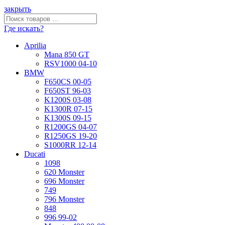
закрыть
Где искать?
Aprilia
Mana 850 GT
RSV1000 04-10
BMW
F650CS 00-05
F650ST 96-03
K1200S 03-08
K1300R 07-15
K1300S 09-15
R1200GS 04-07
R1250GS 19-20
S1000RR 12-14
Ducati
1098
620 Monster
696 Monster
749
796 Monster
848
996 99-02