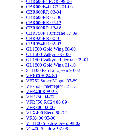
CBR600F4 PC35 99-00
CBR600F4i PC35 01-06
CBR600RR 03-04
CBR600RR 05-06
CBR600RR 07-12
CBR600RR 13-18
CBR750F Hurricane 87-89
CBR929RR 00-01
CBR954RR 02-03
GL1500 Gold Wing 88-00
GL1500 Valkyrie 97-00
GL1500 Valkyrie Interstate 99-01
GL1800 Gold Wing 01-10
ST1100 Pan European 90-02
VF1000R 84-86
VF750 Super Magna 87-89
VF750F Interceptor 82-85
VFR400R 89-93
VFR750 94-97
VFR750 RC24 86-89
VFR800 02-09
VLX400 Steed 88-97
VRX400 95-96
VT1100 Shadow Aero 98-02
VT400 Shadow 97-08