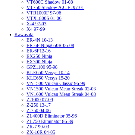
VT600C Shadow 01-08
VT750 Shadow A.C.E. 97-01
VTR1000F 97-06
VTX1800S 01-06
X-4 97-03
X4 97-99
Kawasaki
ER-4N 10-13
ER-6F Ninja650R 06-08
ER-6F12-16
EX250 Ninja
EX300 Ninja
GPZ1100 95-98
KLE650 Versys 10-14
KLE650 Versys 15-20
VN1500 Vulcan Classic 96-99
VN1500 Vulcan Mean Streak 02-03
VN1600 Vulcan Mean Streak 04-08
Z-1000 07-09
Z-250 13-17
Z-750 04-06
ZL400D Eliminator 95-96
ZL750 Eliminator 86-89
ZR-7 99-03
ZX-10R 04-05