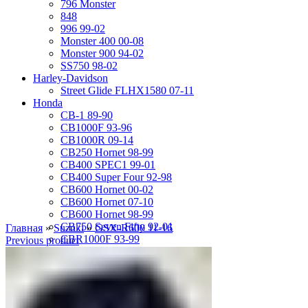
796 Monster
848
996 99-02
Monster 400 00-08
Monster 900 94-02
SS750 98-02
Harley-Davidson
Street Glide FLHX1580 07-11
Honda
CB-1 89-90
CB1000F 93-96
CB1000R 09-14
CB250 Hornet 98-99
CB400 SPEC1 99-01
CB400 Super Four 92-98
CB600 Hornet 00-02
CB600 Hornet 07-10
CB600 Hornet 98-99
CB750 Seven Fifty 92-01
Главная
»
Suzuki
»
GSX-R600 11-16
CBR1000F 93-99
Previous product
CBR1000RR 04-05
CBR1000RR 06-07
CBR1000RR 08-11
CBR1100XX 01-07
CBR1100XX 97-98