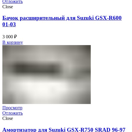
Отложить
Close
Бачок расширительный для Suzuki GSX-R600
01-03
3 000
₽
В корзину
Просмотр
Отложить
Close
Амортизатор для Suzuki GSX-R750 SRAD 96-97