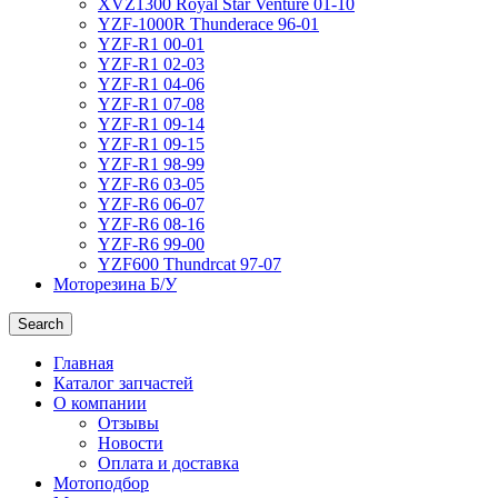
XVZ1300 Royal Star Venture 01-10
YZF-1000R Thunderace 96-01
YZF-R1 00-01
YZF-R1 02-03
YZF-R1 04-06
YZF-R1 07-08
YZF-R1 09-14
YZF-R1 09-15
YZF-R1 98-99
YZF-R6 03-05
YZF-R6 06-07
YZF-R6 08-16
YZF-R6 99-00
YZF600 Thundrcat 97-07
Моторезина Б/У
Search
Главная
Каталог запчастей
О компании
Отзывы
Новости
Оплата и доставка
Мотоподбор