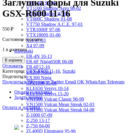
Заглушка фары для Suzuki
VRX400 95-96
VT1100 Shadow Aero 98-02
GSX-R600 11-16
VT400 Shadow 97-08
VT600C Shadow 01-08
VT750 Shadow A.C.E. 97-01
550
₽
VTR1000F 97-06
VTX1800S 01-06
Состояние хорошее.
X-4 97-03
X4 97-99
1 в наличии
Kawasaki
ER-4N 10-13
В корзину
ER-6F Ninja650R 06-08
Отложить
ER-6F12-16
Категории:
GSX-R600 11-16
,
Suzuki
EX250 Ninja
Поделиться
EX300 Ninja
Поделиться ВКонтакте
Twitter
Email
OK
WhatsApp
Telegram
GPZ1100 95-98
KLE650 Versys 10-14
Оплата и доставка
KLE650 Versys 15-20
Задать вопрос
VN1500 Vulcan Classic 96-99
VN1500 Vulcan Mean Streak 02-03
Оплата и доставка
VN1600 Vulcan Mean Streak 04-08
Z-1000 07-09
Z-250 13-17
Z-750 04-06
ZL400D Eliminator 95-96