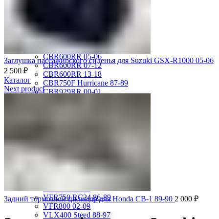
CBR1100XX 99-00
CBR600F2 PC25 91-94
CBR600F3 PC31 95-98
CBR600F4 PC35 99-00
CBR600F4i PC35 01-06
CBR600RR 03-04
CBR600RR 05-06
Заглушка пассажирского сиденья для Suzuki GSX-R1000 05-06
CBR600RR 07-12
2 500
₽
CBR600RR 13-18
Каталог
CBR750F Hurricane 87-89
Next product
CBR929RR 00-01
CBR954RR 02-03
GL1500 Gold Wing 88-00
GL1500 Valkyrie 97-00
GL1500 Valkyrie Interstate 99-01
GL1800 Gold Wing 01-10
ST1100 Pan European 90-02
VF1000R 84-86
VF750 Super Magna 87-89
VF750F Interceptor 82-85
VFR400R 89-93
VFR750 94-97
VFR750 RC24 86-89
Задний тормозной цилиндр для Honda CB-1 89-90
2 000
₽
VFR800 02-09
VLX400 Steed 88-97