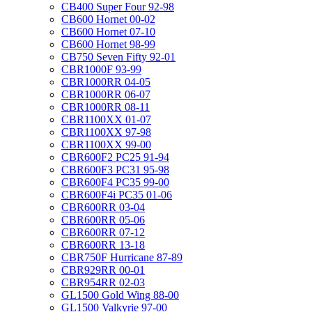
CB400 Super Four 92-98
CB600 Hornet 00-02
CB600 Hornet 07-10
CB600 Hornet 98-99
CB750 Seven Fifty 92-01
CBR1000F 93-99
CBR1000RR 04-05
CBR1000RR 06-07
CBR1000RR 08-11
CBR1100XX 01-07
CBR1100XX 97-98
CBR1100XX 99-00
CBR600F2 PC25 91-94
CBR600F3 PC31 95-98
CBR600F4 PC35 99-00
CBR600F4i PC35 01-06
CBR600RR 03-04
CBR600RR 05-06
CBR600RR 07-12
CBR600RR 13-18
CBR750F Hurricane 87-89
CBR929RR 00-01
CBR954RR 02-03
GL1500 Gold Wing 88-00
GL1500 Valkyrie 97-00