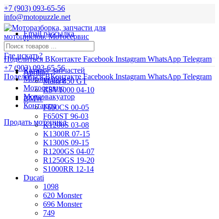
+7 (903) 093-65-56
info@motopuzzle.net
Email рассылка
Новости
Где искать?
Поделиться ВКонтакте
Facebook
Instagram
WhatsApp
Telegram
+7 (903) 093-65-56
Каталог запчастей
Aprilia
Поделиться ВКонтакте
Facebook
Instagram
WhatsApp
Telegram
Мотоподбор
Mana 850 GT
Мотосервис
RSV1000 04-10
Мотоэвакуатор
BMW
Контакты
F650CS 00-05
F650ST 96-03
Продать мотоцикл
K1200S 03-08
K1300R 07-15
K1300S 09-15
R1200GS 04-07
R1250GS 19-20
S1000RR 12-14
Ducati
1098
620 Monster
696 Monster
749