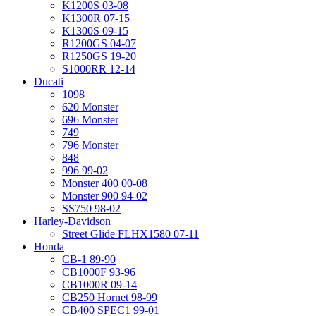
K1200S 03-08
K1300R 07-15
K1300S 09-15
R1200GS 04-07
R1250GS 19-20
S1000RR 12-14
Ducati
1098
620 Monster
696 Monster
749
796 Monster
848
996 99-02
Monster 400 00-08
Monster 900 94-02
SS750 98-02
Harley-Davidson
Street Glide FLHX1580 07-11
Honda
CB-1 89-90
CB1000F 93-96
CB1000R 09-14
CB250 Hornet 98-99
CB400 SPEC1 99-01