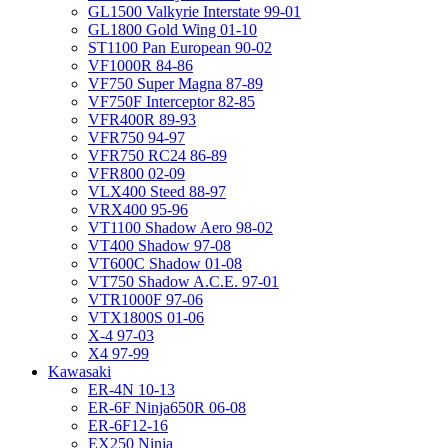
GL1500 Valkyrie Interstate 99-01
GL1800 Gold Wing 01-10
ST1100 Pan European 90-02
VF1000R 84-86
VF750 Super Magna 87-89
VF750F Interceptor 82-85
VFR400R 89-93
VFR750 94-97
VFR750 RC24 86-89
VFR800 02-09
VLX400 Steed 88-97
VRX400 95-96
VT1100 Shadow Aero 98-02
VT400 Shadow 97-08
VT600C Shadow 01-08
VT750 Shadow A.C.E. 97-01
VTR1000F 97-06
VTX1800S 01-06
X-4 97-03
X4 97-99
Kawasaki
ER-4N 10-13
ER-6F Ninja650R 06-08
ER-6F12-16
EX250 Ninja