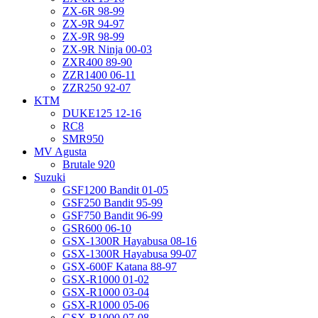
ZX-6R 98-99
ZX-9R 94-97
ZX-9R 98-99
ZX-9R Ninja 00-03
ZXR400 89-90
ZZR1400 06-11
ZZR250 92-07
KTM
DUKE125 12-16
RC8
SMR950
MV Agusta
Brutale 920
Suzuki
GSF1200 Bandit 01-05
GSF250 Bandit 95-99
GSF750 Bandit 96-99
GSR600 06-10
GSX-1300R Hayabusa 08-16
GSX-1300R Hayabusa 99-07
GSX-600F Katana 88-97
GSX-R1000 01-02
GSX-R1000 03-04
GSX-R1000 05-06
GSX-R1000 07-08