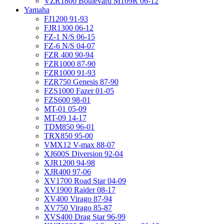
VZR1800 Boulevard M109R 06-12
Yamaha
FJ1200 91-93
FJR1300 06-12
FZ-1 N/S 06-15
FZ-6 N/S 04-07
FZR 400 90-94
FZR1000 87-90
FZR1000 91-93
FZR750 Genesis 87-90
FZS1000 Fazer 01-05
FZS600 98-01
MT-01 05-09
MT-09 14-17
TDM850 96-01
TRX850 95-00
VMX12 V-max 88-07
XJ600S Diversion 92-04
XJR1200 94-98
XJR400 97-06
XV1700 Road Star 04-09
XV1900 Raider 08-17
XV400 Virago 87-94
XV750 Virago 85-87
XVS400 Drag Star 96-99