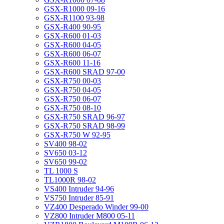
GSX-R1000 09-16
GSX-R1100 93-98
GSX-R400 90-95
GSX-R600 01-03
GSX-R600 04-05
GSX-R600 06-07
GSX-R600 11-16
GSX-R600 SRAD 97-00
GSX-R750 00-03
GSX-R750 04-05
GSX-R750 06-07
GSX-R750 08-10
GSX-R750 SRAD 96-97
GSX-R750 SRAD 98-99
GSX-R750 W 92-95
SV400 98-02
SV650 03-12
SV650 99-02
TL 1000 S
TL1000R 98-02
VS400 Intruder 94-96
VS750 Intruder 85-91
VZ400 Desperado Winder 99-00
VZ800 Intruder M800 05-11