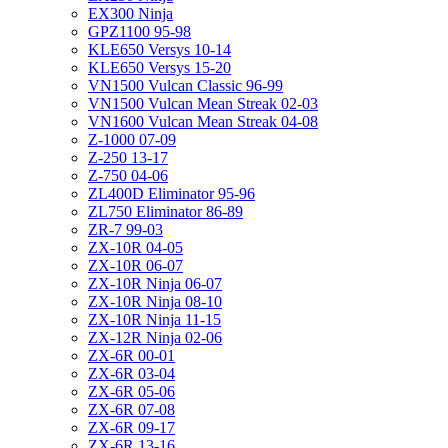
EX300 Ninja
GPZ1100 95-98
KLE650 Versys 10-14
KLE650 Versys 15-20
VN1500 Vulcan Classic 96-99
VN1500 Vulcan Mean Streak 02-03
VN1600 Vulcan Mean Streak 04-08
Z-1000 07-09
Z-250 13-17
Z-750 04-06
ZL400D Eliminator 95-96
ZL750 Eliminator 86-89
ZR-7 99-03
ZX-10R 04-05
ZX-10R 06-07
ZX-10R Ninja 06-07
ZX-10R Ninja 08-10
ZX-10R Ninja 11-15
ZX-12R Ninja 02-06
ZX-6R 00-01
ZX-6R 03-04
ZX-6R 05-06
ZX-6R 07-08
ZX-6R 09-17
ZX-6R 13-16