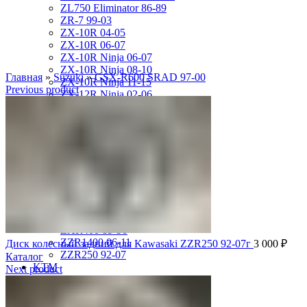
ZL750 Eliminator 86-89
ZR-7 99-03
ZX-10R 04-05
ZX-10R 06-07
ZX-10R Ninja 06-07
ZX-10R Ninja 08-10
Главная
»
Suzuki
»
GSX-R600 SRAD 97-00
ZX-10R Ninja 11-15
Previous product
ZX-12R Ninja 02-06
ZX-6R 00-01
ZX-6R 03-04
ZX-6R 05-06
ZX-6R 07-08
ZX-6R 09-17
ZX-6R 13-16
ZX-6R 98-99
ZX-9R 94-97
ZX-9R 98-99
ZX-9R Ninja 00-03
ZXR400 89-90
ZZR1400 06-11
Диск колесный задний для Kawasaki ZZR250 92-07г
3 000
₽
ZZR250 92-07
Каталог
KTM
Next product
DUKE125 12-16
RC8
SMR950