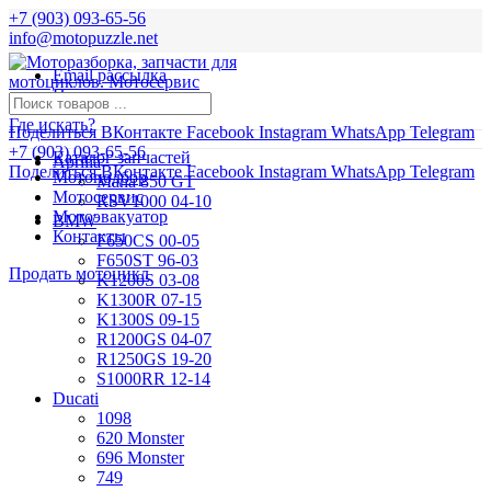
+7 (903) 093-65-56
info@motopuzzle.net
Email рассылка
Новости
Где искать?
Поделиться ВКонтакте
Facebook
Instagram
WhatsApp
Telegram
+7 (903) 093-65-56
Каталог запчастей
Aprilia
Поделиться ВКонтакте
Facebook
Instagram
WhatsApp
Telegram
Мотоподбор
Mana 850 GT
Мотосервис
RSV1000 04-10
Мотоэвакуатор
BMW
Контакты
F650CS 00-05
F650ST 96-03
Продать мотоцикл
K1200S 03-08
K1300R 07-15
K1300S 09-15
R1200GS 04-07
R1250GS 19-20
S1000RR 12-14
Ducati
1098
620 Monster
696 Monster
749