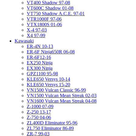
VT400 Shadow 97-08
VT600C Shadow 01-08
VT750 Shadow A.C.E. 97-01
VTR1000F 97-06
VTX1800S 01-06
X-4 97-03
X4 97-99
Kawasaki
ER-4N 10-13
ER-6F Ninja650R 06-08
ER-6F12-16
EX250 Ninja
EX300 Ninja
GPZ1100 95-98
KLE650 Versys 10-14
KLE650 Versys 15-20
VN1500 Vulcan Classic 96-99
VN1500 Vulcan Mean Streak 02-03
VN1600 Vulcan Mean Streak 04-08
Z-1000 07-09
Z-250 13-17
Z-750 04-06
ZL400D Eliminator 95-96
ZL750 Eliminator 86-89
ZR-7 99-03