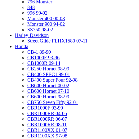
796 Monster
848
996 99-02
Monster 400 00-08
Monster 900 94-02
SS750 98-02
Harley-Davidson
Street Glide FLHX1580 07-11
Honda
CB-1 89-90
CB1000F 93-96
CB1000R 09-14
CB250 Hornet 98-99
CB400 SPEC1 99-01
CB400 Super Four 92-98
CB600 Hornet 00-02
CB600 Hornet 07-10
CB600 Hornet 98-99
CB750 Seven Fifty 92-01
CBR1000F 93-99
CBR1000RR 04-05
CBR1000RR 06-07
CBR1000RR 08-11
CBR1100XX 01-07
CBR1100XX 97-98