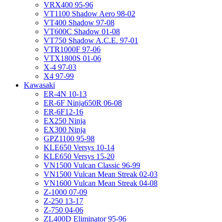
VRX400 95-96
VT1100 Shadow Aero 98-02
VT400 Shadow 97-08
VT600C Shadow 01-08
VT750 Shadow A.C.E. 97-01
VTR1000F 97-06
VTX1800S 01-06
X-4 97-03
X4 97-99
Kawasaki
ER-4N 10-13
ER-6F Ninja650R 06-08
ER-6F12-16
EX250 Ninja
EX300 Ninja
GPZ1100 95-98
KLE650 Versys 10-14
KLE650 Versys 15-20
VN1500 Vulcan Classic 96-99
VN1500 Vulcan Mean Streak 02-03
VN1600 Vulcan Mean Streak 04-08
Z-1000 07-09
Z-250 13-17
Z-750 04-06
ZL400D Eliminator 95-96