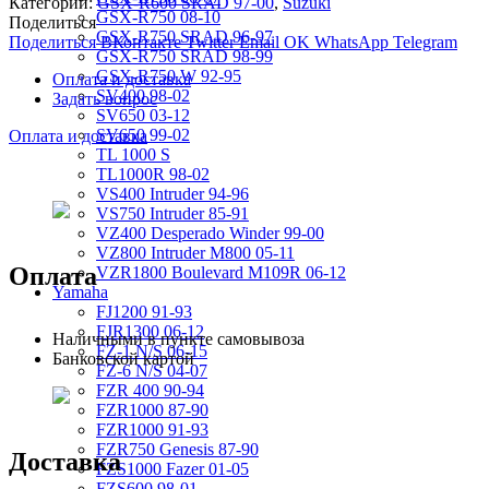
Категории:
GSX-R600 SRAD 97-00
,
Suzuki
GSX-R750 08-10
Поделиться
GSX-R750 SRAD 96-97
Поделиться ВКонтакте
Twitter
Email
OK
WhatsApp
Telegram
GSX-R750 SRAD 98-99
GSX-R750 W 92-95
Оплата и доставка
SV400 98-02
Задать вопрос
SV650 03-12
SV650 99-02
Оплата и доставка
TL 1000 S
TL1000R 98-02
VS400 Intruder 94-96
VS750 Intruder 85-91
VZ400 Desperado Winder 99-00
VZ800 Intruder M800 05-11
Оплата
VZR1800 Boulevard M109R 06-12
Yamaha
FJ1200 91-93
FJR1300 06-12
Наличными в пункте самовывоза
FZ-1 N/S 06-15
Банковской картой
FZ-6 N/S 04-07
FZR 400 90-94
FZR1000 87-90
FZR1000 91-93
FZR750 Genesis 87-90
Доставка
FZS1000 Fazer 01-05
FZS600 98-01