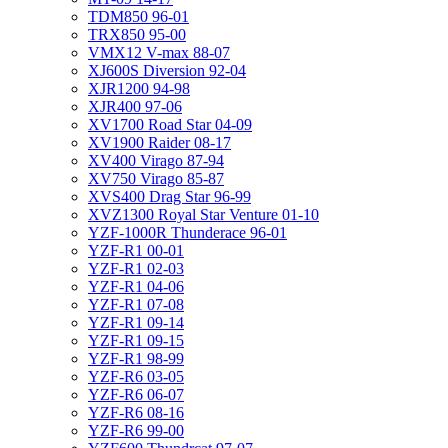
TDM850 96-01
TRX850 95-00
VMX12 V-max 88-07
XJ600S Diversion 92-04
XJR1200 94-98
XJR400 97-06
XV1700 Road Star 04-09
XV1900 Raider 08-17
XV400 Virago 87-94
XV750 Virago 85-87
XVS400 Drag Star 96-99
XVZ1300 Royal Star Venture 01-10
YZF-1000R Thunderace 96-01
YZF-R1 00-01
YZF-R1 02-03
YZF-R1 04-06
YZF-R1 07-08
YZF-R1 09-14
YZF-R1 09-15
YZF-R1 98-99
YZF-R6 03-05
YZF-R6 06-07
YZF-R6 08-16
YZF-R6 99-00