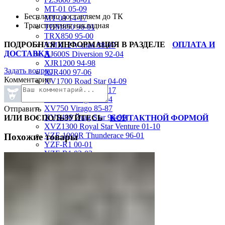
MT-01 05-09
Бесплатно доставляем до ТК
MT-09 14-17
Транспортная накладная
TDM850 96-01
TRX850 95-00
ПОДРОБНАЯ ИНФОРМАЦИЯ В РАЗДЕЛЕ
ОПЛАТА И
VMX12 V-max 88-07
ДОСТАВКА
XJ600S Diversion 92-04
XJR1200 94-98
Задать вопрос
XJR400 97-06
Комментарии
XV1700 Road Star 04-09
XV1900 Raider 08-17
XV400 Virago 87-94
XV750 Virago 85-87
Отправить
XVS400 Drag Star 96-99
ИЛИ ВОСПОЛЬЗУЙТЕСЬ
КОНТАКТНОЙ ФОРМОЙ
XVZ1300 Royal Star Venture 01-10
YZF-1000R Thunderace 96-01
Похожие товары
YZF-R1 00-01
YZF-R1 02-03
YZF-R1 04-06
YZF-R1 07-08
YZF-R1 09-14
YZF-R1 09-15
YZF-R1 98-99
YZF-R6 03-05
YZF-R6 06-07