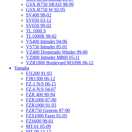
GSX-R750 SRAD 98-99
GSX-R750 W 92-95
SV400 98-02
SV650 03-12
SV650 99-02
TL 1000 S
TL1000R 98-02
VS400 Intruder 94-96
VS750 Intruder 85-91
VZ400 Desperado Winder 99-00
VZ800 Intruder M800 05-11
VZR1800 Boulevard M109R 06-12
Yamaha
FJ1200 91-93
FJR1300 06-12
FZ-1 N/S 06-15
FZ-6 N/S 04-07
FZR 400 90-94
FZR1000 87-90
FZR1000 91-93
FZR750 Genesis 87-90
FZS1000 Fazer 01-05
FZS600 98-01
MT-01 05-09
MT-09 14-17