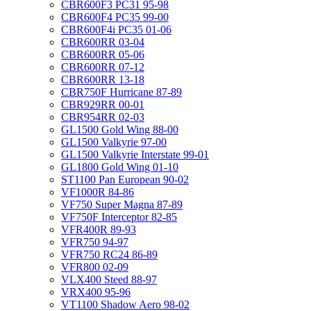
CBR600F3 PC31 95-98
CBR600F4 PC35 99-00
CBR600F4i PC35 01-06
CBR600RR 03-04
CBR600RR 05-06
CBR600RR 07-12
CBR600RR 13-18
CBR750F Hurricane 87-89
CBR929RR 00-01
CBR954RR 02-03
GL1500 Gold Wing 88-00
GL1500 Valkyrie 97-00
GL1500 Valkyrie Interstate 99-01
GL1800 Gold Wing 01-10
ST1100 Pan European 90-02
VF1000R 84-86
VF750 Super Magna 87-89
VF750F Interceptor 82-85
VFR400R 89-93
VFR750 94-97
VFR750 RC24 86-89
VFR800 02-09
VLX400 Steed 88-97
VRX400 95-96
VT1100 Shadow Aero 98-02