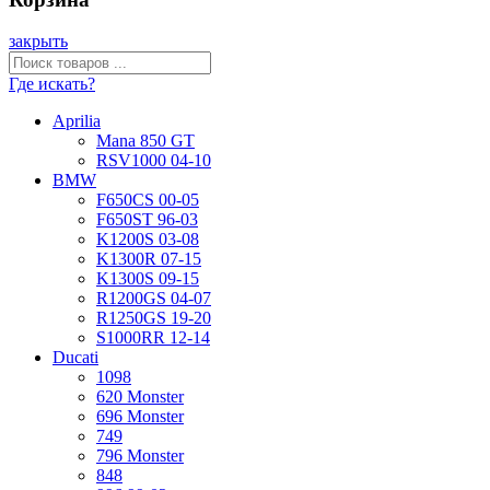
закрыть
Где искать?
Aprilia
Mana 850 GT
RSV1000 04-10
BMW
F650CS 00-05
F650ST 96-03
K1200S 03-08
K1300R 07-15
K1300S 09-15
R1200GS 04-07
R1250GS 19-20
S1000RR 12-14
Ducati
1098
620 Monster
696 Monster
749
796 Monster
848