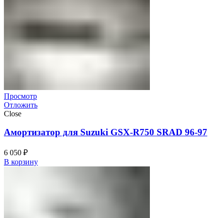
Просмотр
Отложить
Close
Амортизатор для Suzuki GSX-R750 SRAD 96-97
6 050
₽
В корзину