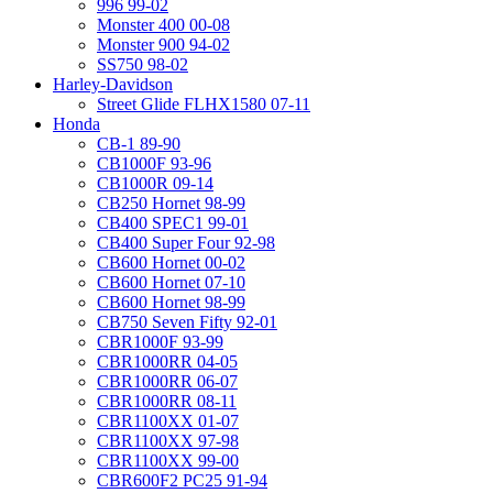
996 99-02
Monster 400 00-08
Monster 900 94-02
SS750 98-02
Harley-Davidson
Street Glide FLHX1580 07-11
Honda
CB-1 89-90
CB1000F 93-96
CB1000R 09-14
CB250 Hornet 98-99
CB400 SPEC1 99-01
CB400 Super Four 92-98
CB600 Hornet 00-02
CB600 Hornet 07-10
CB600 Hornet 98-99
CB750 Seven Fifty 92-01
CBR1000F 93-99
CBR1000RR 04-05
CBR1000RR 06-07
CBR1000RR 08-11
CBR1100XX 01-07
CBR1100XX 97-98
CBR1100XX 99-00
CBR600F2 PC25 91-94