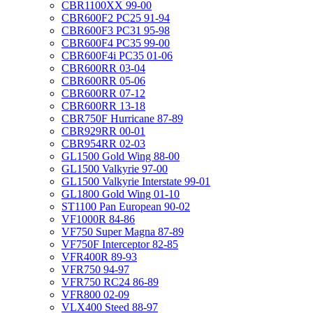
CBR1100XX 99-00
CBR600F2 PC25 91-94
CBR600F3 PC31 95-98
CBR600F4 PC35 99-00
CBR600F4i PC35 01-06
CBR600RR 03-04
CBR600RR 05-06
CBR600RR 07-12
CBR600RR 13-18
CBR750F Hurricane 87-89
CBR929RR 00-01
CBR954RR 02-03
GL1500 Gold Wing 88-00
GL1500 Valkyrie 97-00
GL1500 Valkyrie Interstate 99-01
GL1800 Gold Wing 01-10
ST1100 Pan European 90-02
VF1000R 84-86
VF750 Super Magna 87-89
VF750F Interceptor 82-85
VFR400R 89-93
VFR750 94-97
VFR750 RC24 86-89
VFR800 02-09
VLX400 Steed 88-97