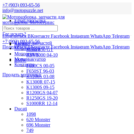
+7 (903) 093-65-56
info@motopuzzle.net
Email рассылка
Новости
Где искать?
Поделиться ВКонтакте
Facebook
Instagram
WhatsApp
Telegram
+7 (903) 093-65-56
Каталог запчастей
Aprilia
Поделиться ВКонтакте
Facebook
Instagram
WhatsApp
Telegram
Мотоподбор
Mana 850 GT
Мотосервис
RSV1000 04-10
Мотоэвакуатор
BMW
Контакты
F650CS 00-05
F650ST 96-03
Продать мотоцикл
K1200S 03-08
K1300R 07-15
K1300S 09-15
R1200GS 04-07
R1250GS 19-20
S1000RR 12-14
Ducati
1098
620 Monster
696 Monster
749