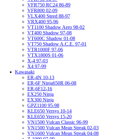
VFR750 RC24 86-89
VFR800 02-09
VLX400 Steed 88-97
VRX400 95-96
VT1100 Shadow Aero 98-02
VT400 Shadow 97-08
VT600C Shadow 01-08
VT750 Shadow A.C.E. 97-01
VTR1000F 97-06
VTX1800S 01-06
X-4 97-03
X4 97-99
Kawasaki
ER-4N 10-13
ER-6F Ninja650R 06-08
ER-6F12-16
EX250 Ninja
EX300 Ninja
GPZ1100 95-98
KLE650 Versys 10-14
KLE650 Versys 15-20
VN1500 Vulcan Classic 96-99
VN1500 Vulcan Mean Streak 02-03
VN1600 Vulcan Mean Streak 04-08
Z-1000 07-09