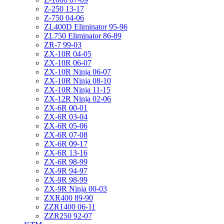
Z-250 13-17
Z-750 04-06
ZL400D Eliminator 95-96
ZL750 Eliminator 86-89
ZR-7 99-03
ZX-10R 04-05
ZX-10R 06-07
ZX-10R Ninja 06-07
ZX-10R Ninja 08-10
ZX-10R Ninja 11-15
ZX-12R Ninja 02-06
ZX-6R 00-01
ZX-6R 03-04
ZX-6R 05-06
ZX-6R 07-08
ZX-6R 09-17
ZX-6R 13-16
ZX-6R 98-99
ZX-9R 94-97
ZX-9R 98-99
ZX-9R Ninja 00-03
ZXR400 89-90
ZZR1400 06-11
ZZR250 92-07