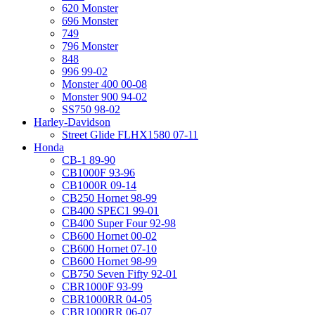
620 Monster
696 Monster
749
796 Monster
848
996 99-02
Monster 400 00-08
Monster 900 94-02
SS750 98-02
Harley-Davidson
Street Glide FLHX1580 07-11
Honda
CB-1 89-90
CB1000F 93-96
CB1000R 09-14
CB250 Hornet 98-99
CB400 SPEC1 99-01
CB400 Super Four 92-98
CB600 Hornet 00-02
CB600 Hornet 07-10
CB600 Hornet 98-99
CB750 Seven Fifty 92-01
CBR1000F 93-99
CBR1000RR 04-05
CBR1000RR 06-07