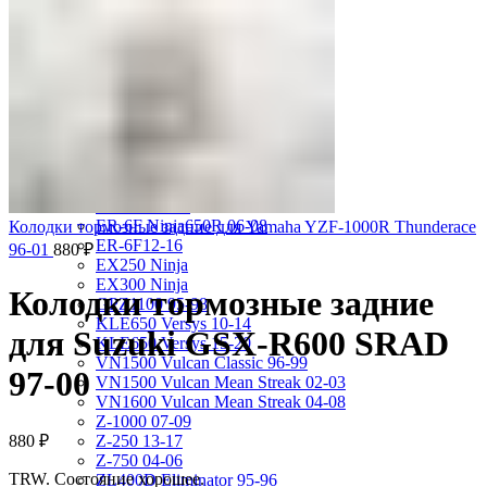
VRX400 95-96
VT1100 Shadow Aero 98-02
VT400 Shadow 97-08
VT600C Shadow 01-08
VT750 Shadow A.C.E. 97-01
VTR1000F 97-06
VTX1800S 01-06
X-4 97-03
X4 97-99
Kawasaki
ER-4N 10-13
ER-6F Ninja650R 06-08
Колодки тормозные задние для Yamaha YZF-1000R Thunderace
ER-6F12-16
96-01
880
₽
EX250 Ninja
EX300 Ninja
Колодки тормозные задние
GPZ1100 95-98
KLE650 Versys 10-14
для Suzuki GSX-R600 SRAD
KLE650 Versys 15-20
VN1500 Vulcan Classic 96-99
97-00
VN1500 Vulcan Mean Streak 02-03
VN1600 Vulcan Mean Streak 04-08
Z-1000 07-09
880
₽
Z-250 13-17
Z-750 04-06
TRW. Состояние хорошее.
ZL400D Eliminator 95-96