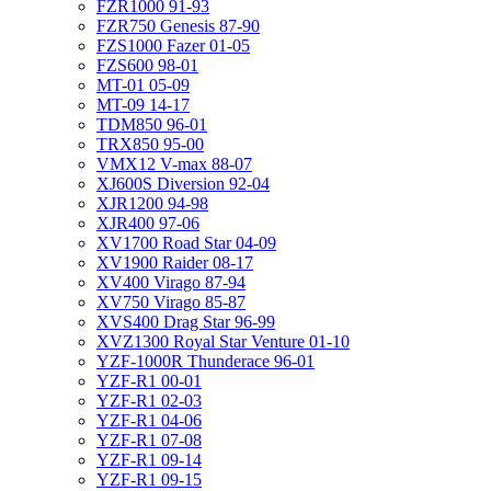
FZR1000 91-93
FZR750 Genesis 87-90
FZS1000 Fazer 01-05
FZS600 98-01
MT-01 05-09
MT-09 14-17
TDM850 96-01
TRX850 95-00
VMX12 V-max 88-07
XJ600S Diversion 92-04
XJR1200 94-98
XJR400 97-06
XV1700 Road Star 04-09
XV1900 Raider 08-17
XV400 Virago 87-94
XV750 Virago 85-87
XVS400 Drag Star 96-99
XVZ1300 Royal Star Venture 01-10
YZF-1000R Thunderace 96-01
YZF-R1 00-01
YZF-R1 02-03
YZF-R1 04-06
YZF-R1 07-08
YZF-R1 09-14
YZF-R1 09-15