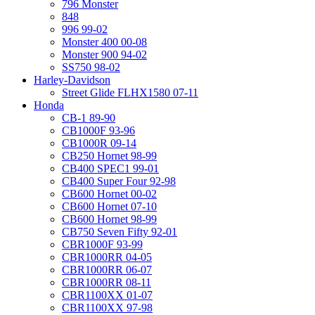
796 Monster
848
996 99-02
Monster 400 00-08
Monster 900 94-02
SS750 98-02
Harley-Davidson
Street Glide FLHX1580 07-11
Honda
CB-1 89-90
CB1000F 93-96
CB1000R 09-14
CB250 Hornet 98-99
CB400 SPEC1 99-01
CB400 Super Four 92-98
CB600 Hornet 00-02
CB600 Hornet 07-10
CB600 Hornet 98-99
CB750 Seven Fifty 92-01
CBR1000F 93-99
CBR1000RR 04-05
CBR1000RR 06-07
CBR1000RR 08-11
CBR1100XX 01-07
CBR1100XX 97-98