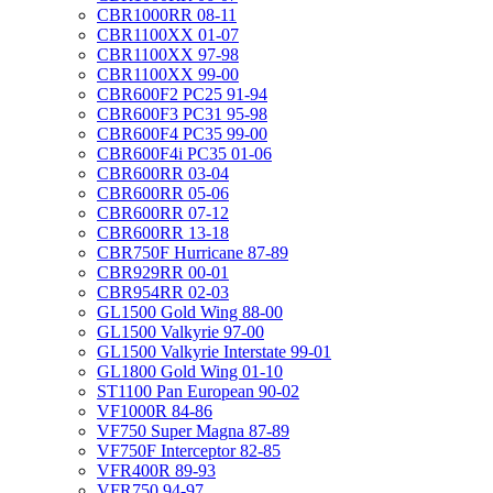
CBR1000RR 08-11
CBR1100XX 01-07
CBR1100XX 97-98
CBR1100XX 99-00
CBR600F2 PC25 91-94
CBR600F3 PC31 95-98
CBR600F4 PC35 99-00
CBR600F4i PC35 01-06
CBR600RR 03-04
CBR600RR 05-06
CBR600RR 07-12
CBR600RR 13-18
CBR750F Hurricane 87-89
CBR929RR 00-01
CBR954RR 02-03
GL1500 Gold Wing 88-00
GL1500 Valkyrie 97-00
GL1500 Valkyrie Interstate 99-01
GL1800 Gold Wing 01-10
ST1100 Pan European 90-02
VF1000R 84-86
VF750 Super Magna 87-89
VF750F Interceptor 82-85
VFR400R 89-93
VFR750 94-97