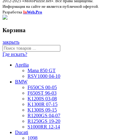
2012-2025 «MotoPuzzle.net». Все права защищены.
Информация на сайте не является публичной офертой.
Разработка
In
Web.Pro
Корзина
закрыть
Где искать?
Aprilia
Mana 850 GT
RSV1000 04-10
BMW
F650CS 00-05
F650ST 96-03
K1200S 03-08
K1300R 07-15
K1300S 09-15
R1200GS 04-07
R1250GS 19-20
S1000RR 12-14
Ducati
1098