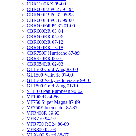
CBR1100XX 99-00
CBR600F2 PC25 91-94
CBR600F3 PC31 95-98
CBR600F4 PC35 99-00
CBR600F4i PC35 01-06
CBR600RR 03-04
CBR600RR 05-06
CBR600RR 07-12
CBR600RR 13-18
CBR750F Hurricane 87-89
CBR929RR 00-01
CBR954RR 02-03
GL1500 Gold Wing 88-00
GL1500 Valkyrie 97-00
GL1500 Valkyrie Interstate 99-01
GL1800 Gold Wing 01-10
ST1100 Pan European 90-02
VF1000R 84-86
VF750 Super Magna 87-89
VF750F Interceptor 82-85
VFR400R 89-93
VFR750 94-97
VFR750 RC24 86-89
VFR800 02-09
VLX400 Steed 88-97