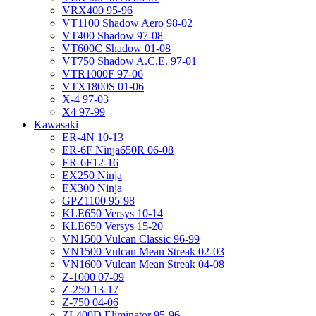
VRX400 95-96
VT1100 Shadow Aero 98-02
VT400 Shadow 97-08
VT600C Shadow 01-08
VT750 Shadow A.C.E. 97-01
VTR1000F 97-06
VTX1800S 01-06
X-4 97-03
X4 97-99
Kawasaki
ER-4N 10-13
ER-6F Ninja650R 06-08
ER-6F12-16
EX250 Ninja
EX300 Ninja
GPZ1100 95-98
KLE650 Versys 10-14
KLE650 Versys 15-20
VN1500 Vulcan Classic 96-99
VN1500 Vulcan Mean Streak 02-03
VN1600 Vulcan Mean Streak 04-08
Z-1000 07-09
Z-250 13-17
Z-750 04-06
ZL400D Eliminator 95-96