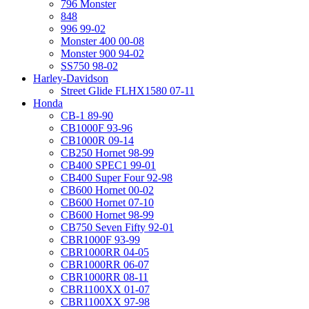
796 Monster
848
996 99-02
Monster 400 00-08
Monster 900 94-02
SS750 98-02
Harley-Davidson
Street Glide FLHX1580 07-11
Honda
CB-1 89-90
CB1000F 93-96
CB1000R 09-14
CB250 Hornet 98-99
CB400 SPEC1 99-01
CB400 Super Four 92-98
CB600 Hornet 00-02
CB600 Hornet 07-10
CB600 Hornet 98-99
CB750 Seven Fifty 92-01
CBR1000F 93-99
CBR1000RR 04-05
CBR1000RR 06-07
CBR1000RR 08-11
CBR1100XX 01-07
CBR1100XX 97-98