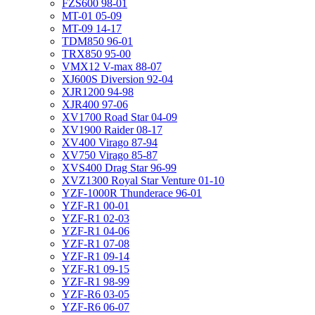
FZS600 98-01
MT-01 05-09
MT-09 14-17
TDM850 96-01
TRX850 95-00
VMX12 V-max 88-07
XJ600S Diversion 92-04
XJR1200 94-98
XJR400 97-06
XV1700 Road Star 04-09
XV1900 Raider 08-17
XV400 Virago 87-94
XV750 Virago 85-87
XVS400 Drag Star 96-99
XVZ1300 Royal Star Venture 01-10
YZF-1000R Thunderace 96-01
YZF-R1 00-01
YZF-R1 02-03
YZF-R1 04-06
YZF-R1 07-08
YZF-R1 09-14
YZF-R1 09-15
YZF-R1 98-99
YZF-R6 03-05
YZF-R6 06-07