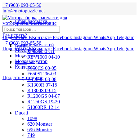
+7 (903) 093-65-56
info@motopuzzle.net
Email рассылка
Новости
Где искать?
Поделиться ВКонтакте
Facebook
Instagram
WhatsApp
Telegram
+7 (903) 093-65-56
Каталог запчастей
Aprilia
Поделиться ВКонтакте
Facebook
Instagram
WhatsApp
Telegram
Мотоподбор
Mana 850 GT
Мотосервис
RSV1000 04-10
Мотоэвакуатор
BMW
Контакты
F650CS 00-05
F650ST 96-03
Продать мотоцикл
K1200S 03-08
K1300R 07-15
K1300S 09-15
R1200GS 04-07
R1250GS 19-20
S1000RR 12-14
Ducati
1098
620 Monster
696 Monster
749