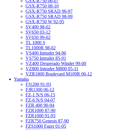
GSX-R750 06-07
GSX-R750 08-10
GSX-R750 SRAD 96-97
GSX-R750 SRAD 98-99
GSX-R750 W 92-95
SV400 98-02
SV650 03-12
SV650 99-02
TL 1000 S
TL1000R 98-02
VS400 Intruder 94-96
VS750 Intruder 85-91
VZ400 Desperado Winder 99-00
VZ800 Intruder M800 05-11
VZR1800 Boulevard M109R 06-12
Yamaha
FJ1200 91-93
FJR1300 06-12
FZ-1 N/S 06-15
FZ-6 N/S 04-07
FZR 400 90-94
FZR1000 87-90
FZR1000 91-93
FZR750 Genesis 87-90
FZS1000 Fazer 01-05