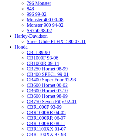
796 Monster
848
996 99-02
Monster 400 00-08
Monster 900 94-02
SS750 98-02
Harley-Davidson
Street Glide FLHX1580 07-11
Honda
CB-1 89-90
CB1000F 93-96
CB1000R 09-14
CB250 Hornet 98-99
CB400 SPEC1 99-01
CB400 Super Four 92-98
CB600 Hornet 00-02
CB600 Hornet 07-10
CB600 Hornet 98-99
CB750 Seven Fifty 92-01
CBR1000F 93-99
CBR1000RR 04-05
CBR1000RR 06-07
CBR1000RR 08-11
CBR1100XX 01-07
CBR1100XX 97-98