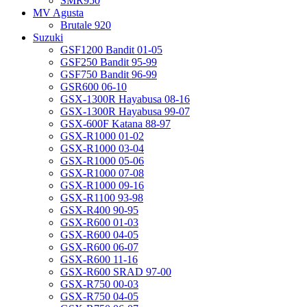
SMR950
MV Agusta
Brutale 920
Suzuki
GSF1200 Bandit 01-05
GSF250 Bandit 95-99
GSF750 Bandit 96-99
GSR600 06-10
GSX-1300R Hayabusa 08-16
GSX-1300R Hayabusa 99-07
GSX-600F Katana 88-97
GSX-R1000 01-02
GSX-R1000 03-04
GSX-R1000 05-06
GSX-R1000 07-08
GSX-R1000 09-16
GSX-R1100 93-98
GSX-R400 90-95
GSX-R600 01-03
GSX-R600 04-05
GSX-R600 06-07
GSX-R600 11-16
GSX-R600 SRAD 97-00
GSX-R750 00-03
GSX-R750 04-05