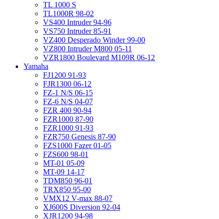
TL 1000 S
TL1000R 98-02
VS400 Intruder 94-96
VS750 Intruder 85-91
VZ400 Desperado Winder 99-00
VZ800 Intruder M800 05-11
VZR1800 Boulevard M109R 06-12
Yamaha
FJ1200 91-93
FJR1300 06-12
FZ-1 N/S 06-15
FZ-6 N/S 04-07
FZR 400 90-94
FZR1000 87-90
FZR1000 91-93
FZR750 Genesis 87-90
FZS1000 Fazer 01-05
FZS600 98-01
MT-01 05-09
MT-09 14-17
TDM850 96-01
TRX850 95-00
VMX12 V-max 88-07
XJ600S Diversion 92-04
XJR1200 94-98