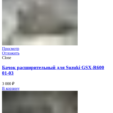
Просмотр
Отложить
Close
Бачок расширительный для Suzuki GSX-R600
01-03
3 000
₽
В корзину