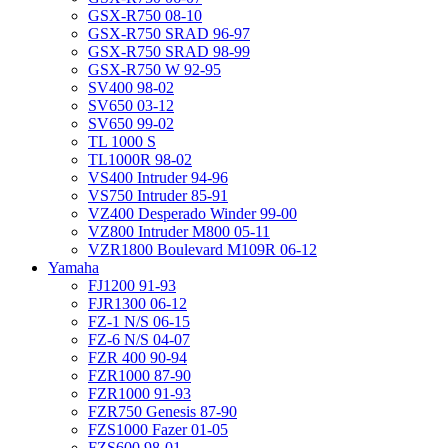
GSX-R750 08-10
GSX-R750 SRAD 96-97
GSX-R750 SRAD 98-99
GSX-R750 W 92-95
SV400 98-02
SV650 03-12
SV650 99-02
TL 1000 S
TL1000R 98-02
VS400 Intruder 94-96
VS750 Intruder 85-91
VZ400 Desperado Winder 99-00
VZ800 Intruder M800 05-11
VZR1800 Boulevard M109R 06-12
Yamaha
FJ1200 91-93
FJR1300 06-12
FZ-1 N/S 06-15
FZ-6 N/S 04-07
FZR 400 90-94
FZR1000 87-90
FZR1000 91-93
FZR750 Genesis 87-90
FZS1000 Fazer 01-05
FZS600 98-01