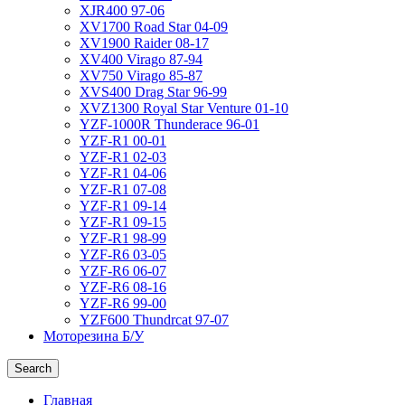
XJR400 97-06
XV1700 Road Star 04-09
XV1900 Raider 08-17
XV400 Virago 87-94
XV750 Virago 85-87
XVS400 Drag Star 96-99
XVZ1300 Royal Star Venture 01-10
YZF-1000R Thunderace 96-01
YZF-R1 00-01
YZF-R1 02-03
YZF-R1 04-06
YZF-R1 07-08
YZF-R1 09-14
YZF-R1 09-15
YZF-R1 98-99
YZF-R6 03-05
YZF-R6 06-07
YZF-R6 08-16
YZF-R6 99-00
YZF600 Thundrcat 97-07
Моторезина Б/У
Search
Главная