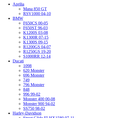
Aprilia
Mana 850 GT
RSV1000 04-10
BMW
F650CS 00-05
F650ST 96-03
K1200S 03-08
K1300R 07-15
K1300S 09-15
R1200GS 04-07
R1250GS 19-20
S1000RR 12-14
Ducati
1098
620 Monster
696 Monster
749
796 Monster
848
996 99-02
Monster 400 00-08
Monster 900 94-02
SS750 98-02
Harley-Davidson
Street Glide FLHX1580 07-11