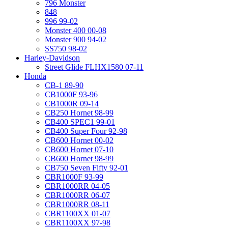
796 Monster
848
996 99-02
Monster 400 00-08
Monster 900 94-02
SS750 98-02
Harley-Davidson
Street Glide FLHX1580 07-11
Honda
CB-1 89-90
CB1000F 93-96
CB1000R 09-14
CB250 Hornet 98-99
CB400 SPEC1 99-01
CB400 Super Four 92-98
CB600 Hornet 00-02
CB600 Hornet 07-10
CB600 Hornet 98-99
CB750 Seven Fifty 92-01
CBR1000F 93-99
CBR1000RR 04-05
CBR1000RR 06-07
CBR1000RR 08-11
CBR1100XX 01-07
CBR1100XX 97-98