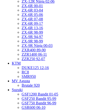
ZX-12R Ninja 02-06
ZX-6R 00-01
ZX-6R 03-04
ZX-6R 05-06
ZX-6R 07-08
ZX-6R 09-17
ZX-6R 13-16
ZX-6R 98-99
ZX-9R 94-97
ZX-9R 98-99
ZX-9R Ninja 00-03
ZXR400 89-90
ZZR1400 06-11
ZZR250 92-07
KTM
DUKE125 12-16
RC8
SMR950
MV Agusta
Brutale 920
Suzuki
GSF1200 Bandit 01-05
GSF250 Bandit 95-99
GSF750 Bandit 96-99
GSR600 06-10