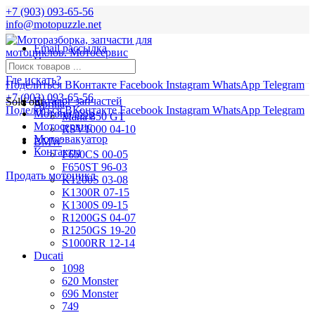
+7 (903) 093-65-56
info@motopuzzle.net
Email рассылка
Новости
Где искать?
Поделиться ВКонтакте
Facebook
Instagram
WhatsApp
Telegram
+7 (903) 093-65-56
Каталог запчастей
Sold out
Aprilia
Поделиться ВКонтакте
Facebook
Instagram
WhatsApp
Telegram
Мотоподбор
Mana 850 GT
Мотосервис
RSV1000 04-10
Мотоэвакуатор
BMW
Контакты
F650CS 00-05
F650ST 96-03
Продать мотоцикл
K1200S 03-08
K1300R 07-15
K1300S 09-15
R1200GS 04-07
R1250GS 19-20
S1000RR 12-14
Ducati
1098
620 Monster
696 Monster
749