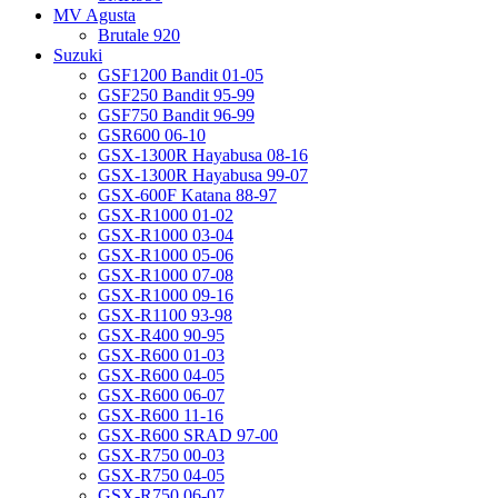
MV Agusta
Brutale 920
Suzuki
GSF1200 Bandit 01-05
GSF250 Bandit 95-99
GSF750 Bandit 96-99
GSR600 06-10
GSX-1300R Hayabusa 08-16
GSX-1300R Hayabusa 99-07
GSX-600F Katana 88-97
GSX-R1000 01-02
GSX-R1000 03-04
GSX-R1000 05-06
GSX-R1000 07-08
GSX-R1000 09-16
GSX-R1100 93-98
GSX-R400 90-95
GSX-R600 01-03
GSX-R600 04-05
GSX-R600 06-07
GSX-R600 11-16
GSX-R600 SRAD 97-00
GSX-R750 00-03
GSX-R750 04-05
GSX-R750 06-07