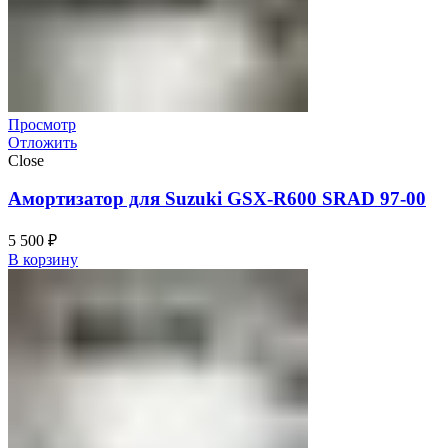
Просмотр
Отложить
Close
Амортизатор для Suzuki GSX-R600 SRAD 97-00
5 500
₽
В корзину