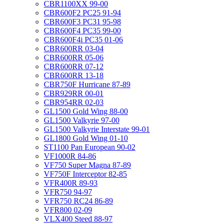
CBR1100XX 99-00
CBR600F2 PC25 91-94
CBR600F3 PC31 95-98
CBR600F4 PC35 99-00
CBR600F4i PC35 01-06
CBR600RR 03-04
CBR600RR 05-06
CBR600RR 07-12
CBR600RR 13-18
CBR750F Hurricane 87-89
CBR929RR 00-01
CBR954RR 02-03
GL1500 Gold Wing 88-00
GL1500 Valkyrie 97-00
GL1500 Valkyrie Interstate 99-01
GL1800 Gold Wing 01-10
ST1100 Pan European 90-02
VF1000R 84-86
VF750 Super Magna 87-89
VF750F Interceptor 82-85
VFR400R 89-93
VFR750 94-97
VFR750 RC24 86-89
VFR800 02-09
VLX400 Steed 88-97