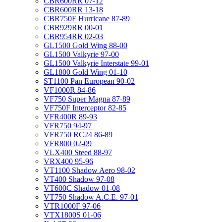
CBR600RR 07-12
CBR600RR 13-18
CBR750F Hurricane 87-89
CBR929RR 00-01
CBR954RR 02-03
GL1500 Gold Wing 88-00
GL1500 Valkyrie 97-00
GL1500 Valkyrie Interstate 99-01
GL1800 Gold Wing 01-10
ST1100 Pan European 90-02
VF1000R 84-86
VF750 Super Magna 87-89
VF750F Interceptor 82-85
VFR400R 89-93
VFR750 94-97
VFR750 RC24 86-89
VFR800 02-09
VLX400 Steed 88-97
VRX400 95-96
VT1100 Shadow Aero 98-02
VT400 Shadow 97-08
VT600C Shadow 01-08
VT750 Shadow A.C.E. 97-01
VTR1000F 97-06
VTX1800S 01-06