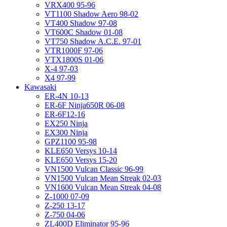
VRX400 95-96
VT1100 Shadow Aero 98-02
VT400 Shadow 97-08
VT600C Shadow 01-08
VT750 Shadow A.C.E. 97-01
VTR1000F 97-06
VTX1800S 01-06
X-4 97-03
X4 97-99
Kawasaki
ER-4N 10-13
ER-6F Ninja650R 06-08
ER-6F12-16
EX250 Ninja
EX300 Ninja
GPZ1100 95-98
KLE650 Versys 10-14
KLE650 Versys 15-20
VN1500 Vulcan Classic 96-99
VN1500 Vulcan Mean Streak 02-03
VN1600 Vulcan Mean Streak 04-08
Z-1000 07-09
Z-250 13-17
Z-750 04-06
ZL400D Eliminator 95-96