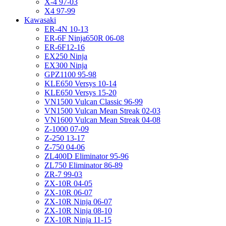
X-4 97-03
X4 97-99
Kawasaki
ER-4N 10-13
ER-6F Ninja650R 06-08
ER-6F12-16
EX250 Ninja
EX300 Ninja
GPZ1100 95-98
KLE650 Versys 10-14
KLE650 Versys 15-20
VN1500 Vulcan Classic 96-99
VN1500 Vulcan Mean Streak 02-03
VN1600 Vulcan Mean Streak 04-08
Z-1000 07-09
Z-250 13-17
Z-750 04-06
ZL400D Eliminator 95-96
ZL750 Eliminator 86-89
ZR-7 99-03
ZX-10R 04-05
ZX-10R 06-07
ZX-10R Ninja 06-07
ZX-10R Ninja 08-10
ZX-10R Ninja 11-15