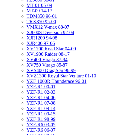
MT-01 05-09
MT-09 14-17
TDM850 96-01
TRX850 95-00
VMX12 V-max 88-07
XJ600S Diversion 92-04
XJR1200 94-98
XJR400 97-06
XV1700 Road Star 04-09
XV1900 Raider 08-17
XV400 Virago 87-94
XV750 Virago 85-87
XVS400 Drag Star 96-99
XVZ1300 Royal Star Venture 01-10
YZF-1000R Thunderace 96-01
YZF-R1 00-01
YZF-R1 02-03
YZF-R1 04-06
YZF-R1 07-08
YZF-R1 09-14
YZF-R1 09-15
YZF-R1 98-99
YZF-R6 03-05
YZF-R6 06-07