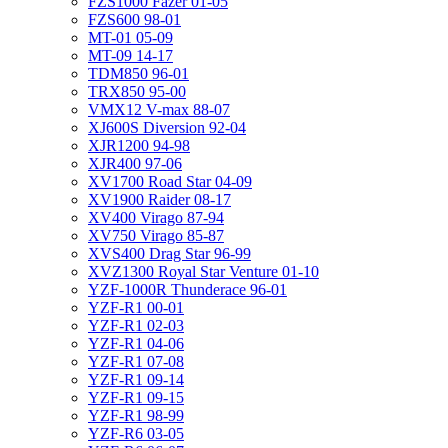
FZS1000 Fazer 01-05
FZS600 98-01
MT-01 05-09
MT-09 14-17
TDM850 96-01
TRX850 95-00
VMX12 V-max 88-07
XJ600S Diversion 92-04
XJR1200 94-98
XJR400 97-06
XV1700 Road Star 04-09
XV1900 Raider 08-17
XV400 Virago 87-94
XV750 Virago 85-87
XVS400 Drag Star 96-99
XVZ1300 Royal Star Venture 01-10
YZF-1000R Thunderace 96-01
YZF-R1 00-01
YZF-R1 02-03
YZF-R1 04-06
YZF-R1 07-08
YZF-R1 09-14
YZF-R1 09-15
YZF-R1 98-99
YZF-R6 03-05