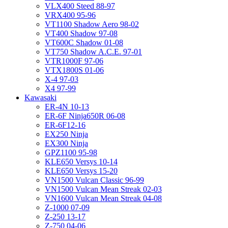
VLX400 Steed 88-97
VRX400 95-96
VT1100 Shadow Aero 98-02
VT400 Shadow 97-08
VT600C Shadow 01-08
VT750 Shadow A.C.E. 97-01
VTR1000F 97-06
VTX1800S 01-06
X-4 97-03
X4 97-99
Kawasaki
ER-4N 10-13
ER-6F Ninja650R 06-08
ER-6F12-16
EX250 Ninja
EX300 Ninja
GPZ1100 95-98
KLE650 Versys 10-14
KLE650 Versys 15-20
VN1500 Vulcan Classic 96-99
VN1500 Vulcan Mean Streak 02-03
VN1600 Vulcan Mean Streak 04-08
Z-1000 07-09
Z-250 13-17
Z-750 04-06