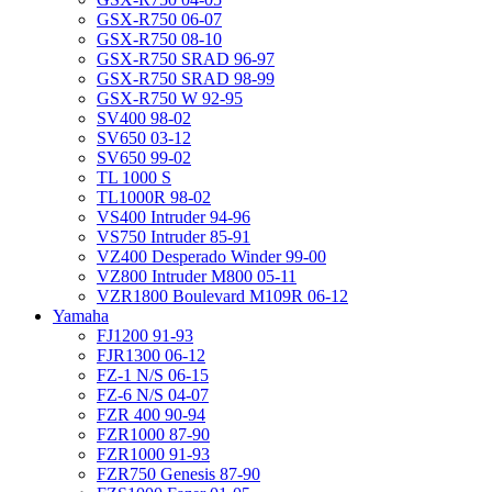
GSX-R750 06-07
GSX-R750 08-10
GSX-R750 SRAD 96-97
GSX-R750 SRAD 98-99
GSX-R750 W 92-95
SV400 98-02
SV650 03-12
SV650 99-02
TL 1000 S
TL1000R 98-02
VS400 Intruder 94-96
VS750 Intruder 85-91
VZ400 Desperado Winder 99-00
VZ800 Intruder M800 05-11
VZR1800 Boulevard M109R 06-12
Yamaha
FJ1200 91-93
FJR1300 06-12
FZ-1 N/S 06-15
FZ-6 N/S 04-07
FZR 400 90-94
FZR1000 87-90
FZR1000 91-93
FZR750 Genesis 87-90