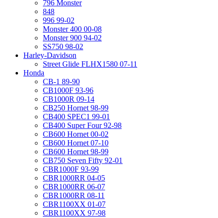
796 Monster
848
996 99-02
Monster 400 00-08
Monster 900 94-02
SS750 98-02
Harley-Davidson
Street Glide FLHX1580 07-11
Honda
CB-1 89-90
CB1000F 93-96
CB1000R 09-14
CB250 Hornet 98-99
CB400 SPEC1 99-01
CB400 Super Four 92-98
CB600 Hornet 00-02
CB600 Hornet 07-10
CB600 Hornet 98-99
CB750 Seven Fifty 92-01
CBR1000F 93-99
CBR1000RR 04-05
CBR1000RR 06-07
CBR1000RR 08-11
CBR1100XX 01-07
CBR1100XX 97-98