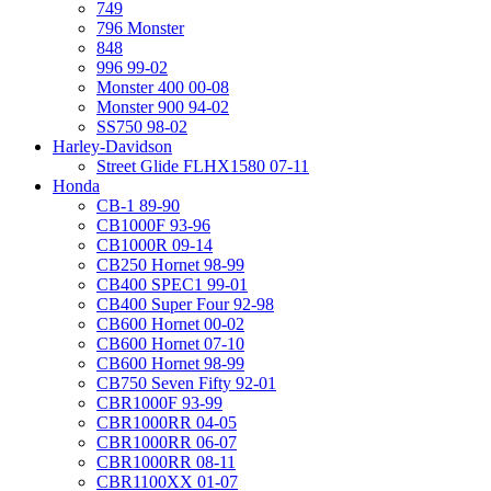
749
796 Monster
848
996 99-02
Monster 400 00-08
Monster 900 94-02
SS750 98-02
Harley-Davidson
Street Glide FLHX1580 07-11
Honda
CB-1 89-90
CB1000F 93-96
CB1000R 09-14
CB250 Hornet 98-99
CB400 SPEC1 99-01
CB400 Super Four 92-98
CB600 Hornet 00-02
CB600 Hornet 07-10
CB600 Hornet 98-99
CB750 Seven Fifty 92-01
CBR1000F 93-99
CBR1000RR 04-05
CBR1000RR 06-07
CBR1000RR 08-11
CBR1100XX 01-07