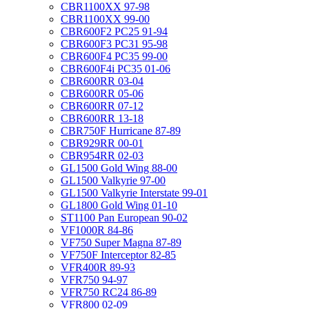
CBR1100XX 97-98
CBR1100XX 99-00
CBR600F2 PC25 91-94
CBR600F3 PC31 95-98
CBR600F4 PC35 99-00
CBR600F4i PC35 01-06
CBR600RR 03-04
CBR600RR 05-06
CBR600RR 07-12
CBR600RR 13-18
CBR750F Hurricane 87-89
CBR929RR 00-01
CBR954RR 02-03
GL1500 Gold Wing 88-00
GL1500 Valkyrie 97-00
GL1500 Valkyrie Interstate 99-01
GL1800 Gold Wing 01-10
ST1100 Pan European 90-02
VF1000R 84-86
VF750 Super Magna 87-89
VF750F Interceptor 82-85
VFR400R 89-93
VFR750 94-97
VFR750 RC24 86-89
VFR800 02-09