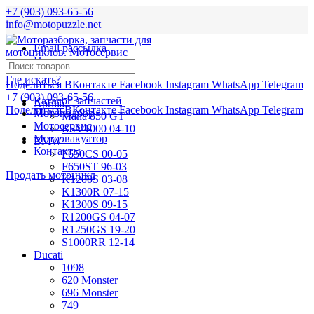
+7 (903) 093-65-56
info@motopuzzle.net
Email рассылка
Новости
Где искать?
Поделиться ВКонтакте
Facebook
Instagram
WhatsApp
Telegram
+7 (903) 093-65-56
Каталог запчастей
Aprilia
Поделиться ВКонтакте
Facebook
Instagram
WhatsApp
Telegram
Мотоподбор
Mana 850 GT
Мотосервис
RSV1000 04-10
Мотоэвакуатор
BMW
Контакты
F650CS 00-05
F650ST 96-03
Продать мотоцикл
K1200S 03-08
K1300R 07-15
K1300S 09-15
R1200GS 04-07
R1250GS 19-20
S1000RR 12-14
Ducati
1098
620 Monster
696 Monster
749