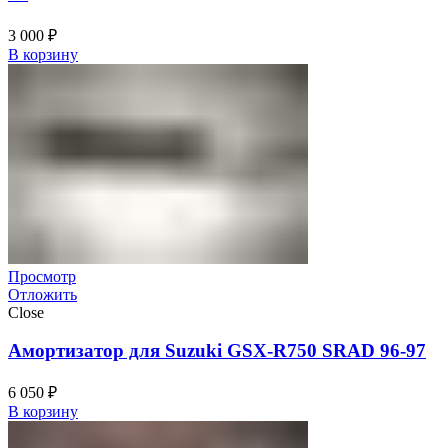
3 000
₽
В корзину
Просмотр
Отложить
Close
Амортизатор для Suzuki GSX-R750 SRAD 96-97
6 050
₽
В корзину