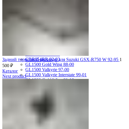
CBR1100XX 99-00
CBR600F2 PC25 91-94
CBR600F3 PC31 95-98
CBR600F4 PC35 99-00
CBR600F4i PC35 01-06
CBR600RR 03-04
CBR600RR 05-06
CBR600RR 07-12
CBR600RR 13-18
CBR750F Hurricane 87-89
CBR929RR 00-01
CBR954RR 02-03
Задний тормозной цилиндр для Suzuki GSX-R750 W 92-95
1
GL1500 Gold Wing 88-00
500
₽
GL1500 Valkyrie 97-00
Каталог
GL1500 Valkyrie Interstate 99-01
Next product
GL1800 Gold Wing 01-10
ST1100 Pan European 90-02
VF1000R 84-86
VF750 Super Magna 87-89
VF750F Interceptor 82-85
VFR400R 89-93
VFR750 94-97
VFR750 RC24 86-89
VFR800 02-09
VLX400 Steed 88-97