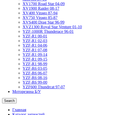
XV1700 Road Star 04-09
XV1900 Raider 08-17
XV400 Virago 87-94
XV750 Virago 85-87
XVS400 Drag Star 96-99
XVZ1300 Royal Star Venture 01-10
YZF-1000R Thunderace 96-01
YZF-R1 00-01
YZF-R1 02-03
YZF-R1 04-06
YZF-R1 07-08
YZF-R1 09-14
YZF-R1 09-15
YZF-R1 98-99
YZF-R6 03-05
YZF-R6 06-07
YZF-R6 08-16
YZF-R6 99-00
YZF600 Thundrcat 97-07
Моторезина Б/У
Search
Главная
Каталог запчастей