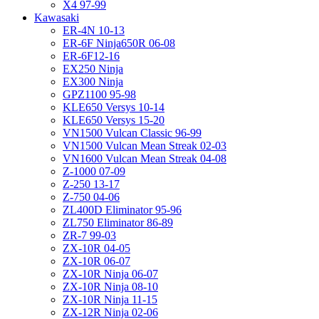
X4 97-99
Kawasaki
ER-4N 10-13
ER-6F Ninja650R 06-08
ER-6F12-16
EX250 Ninja
EX300 Ninja
GPZ1100 95-98
KLE650 Versys 10-14
KLE650 Versys 15-20
VN1500 Vulcan Classic 96-99
VN1500 Vulcan Mean Streak 02-03
VN1600 Vulcan Mean Streak 04-08
Z-1000 07-09
Z-250 13-17
Z-750 04-06
ZL400D Eliminator 95-96
ZL750 Eliminator 86-89
ZR-7 99-03
ZX-10R 04-05
ZX-10R 06-07
ZX-10R Ninja 06-07
ZX-10R Ninja 08-10
ZX-10R Ninja 11-15
ZX-12R Ninja 02-06