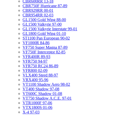
CBR600RR 13-18
CBR750F Hurricane 87-89
CBR929RR 00-01
CBR954RR 02-03
GL1500 Gold Wing 88-00
GL1500 Valkyrie 97-00
GL1500 Valkyrie Interstate 99-01
GL1800 Gold Wing 01-10
ST1100 Pan European 90-02
VF1000R 84-86
VF750 Super Magna 87-89
VF750F Interceptor 82-85
VFR400R 89-93
VFR750 94-97
VFR750 RC24 86-89
VFR800 02-09
VLX400 Steed 88-97
VRX400 95-96
VT1100 Shadow Aero 98-02
VT400 Shadow 97-08
VT600C Shadow 01-08
VT750 Shadow A.C.E. 97-01
VTR1000F 97-06
VTX1800S 01-06
X-4 97-03