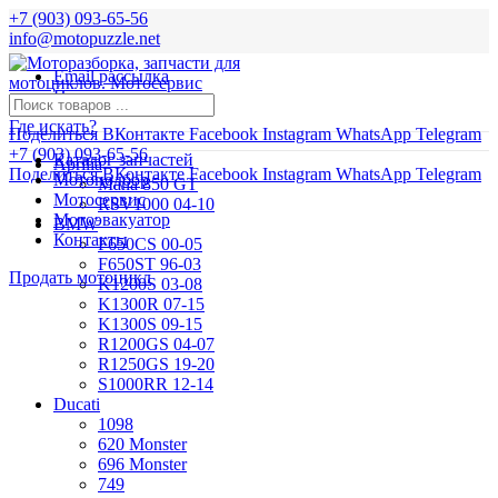
+7 (903) 093-65-56
info@motopuzzle.net
Email рассылка
Новости
Где искать?
Поделиться ВКонтакте
Facebook
Instagram
WhatsApp
Telegram
+7 (903) 093-65-56
Каталог запчастей
Aprilia
Поделиться ВКонтакте
Facebook
Instagram
WhatsApp
Telegram
Мотоподбор
Mana 850 GT
Мотосервис
RSV1000 04-10
Мотоэвакуатор
BMW
Контакты
F650CS 00-05
F650ST 96-03
Продать мотоцикл
K1200S 03-08
K1300R 07-15
K1300S 09-15
R1200GS 04-07
R1250GS 19-20
S1000RR 12-14
Ducati
1098
620 Monster
696 Monster
749