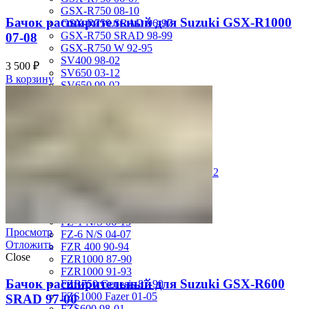
GSX-R750 08-10
Бачок расширительный для Suzuki GSX-R1000
GSX-R750 SRAD 96-97
GSX-R750 SRAD 98-99
07-08
GSX-R750 W 92-95
SV400 98-02
3 500
₽
SV650 03-12
В корзину
SV650 99-02
TL 1000 S
TL1000R 98-02
VS400 Intruder 94-96
VS750 Intruder 85-91
VZ400 Desperado Winder 99-00
VZ800 Intruder M800 05-11
VZR1800 Boulevard M109R 06-12
Yamaha
FJ1200 91-93
FJR1300 06-12
FZ-1 N/S 06-15
Просмотр
FZ-6 N/S 04-07
Отложить
FZR 400 90-94
Close
FZR1000 87-90
FZR1000 91-93
Бачок расширительный для Suzuki GSX-R600
FZR750 Genesis 87-90
FZS1000 Fazer 01-05
SRAD 97-00
FZS600 98-01