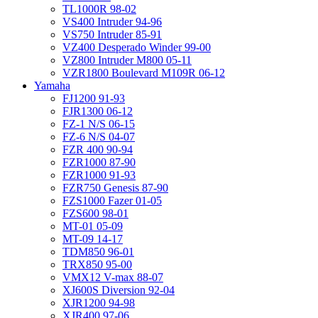
TL1000R 98-02
VS400 Intruder 94-96
VS750 Intruder 85-91
VZ400 Desperado Winder 99-00
VZ800 Intruder M800 05-11
VZR1800 Boulevard M109R 06-12
Yamaha
FJ1200 91-93
FJR1300 06-12
FZ-1 N/S 06-15
FZ-6 N/S 04-07
FZR 400 90-94
FZR1000 87-90
FZR1000 91-93
FZR750 Genesis 87-90
FZS1000 Fazer 01-05
FZS600 98-01
MT-01 05-09
MT-09 14-17
TDM850 96-01
TRX850 95-00
VMX12 V-max 88-07
XJ600S Diversion 92-04
XJR1200 94-98
XJR400 97-06