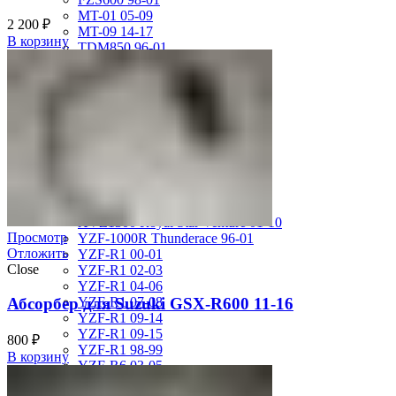
MT-01 05-09
2 200
₽
MT-09 14-17
В корзину
TDM850 96-01
TRX850 95-00
VMX12 V-max 88-07
XJ600S Diversion 92-04
XJR1200 94-98
XJR400 97-06
XV1700 Road Star 04-09
XV1900 Raider 08-17
XV400 Virago 87-94
XV750 Virago 85-87
XVS400 Drag Star 96-99
XVZ1300 Royal Star Venture 01-10
Просмотр
YZF-1000R Thunderace 96-01
Отложить
YZF-R1 00-01
Close
YZF-R1 02-03
YZF-R1 04-06
Абсорбер для Suzuki GSX-R600 11-16
YZF-R1 07-08
YZF-R1 09-14
YZF-R1 09-15
800
₽
YZF-R1 98-99
В корзину
YZF-R6 03-05
YZF-R6 06-07