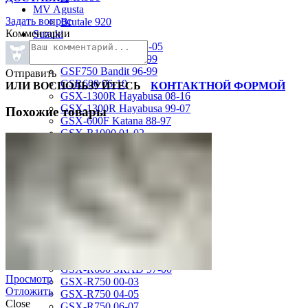
MV Agusta
Задать вопрос
Brutale 920
Комментарии
Suzuki
GSF1200 Bandit 01-05
GSF250 Bandit 95-99
GSF750 Bandit 96-99
Отправить
GSR600 06-10
ИЛИ ВОСПОЛЬЗУЙТЕСЬ
КОНТАКТНОЙ ФОРМОЙ
GSX-1300R Hayabusa 08-16
GSX-1300R Hayabusa 99-07
Похожие товары
GSX-600F Katana 88-97
GSX-R1000 01-02
GSX-R1000 03-04
GSX-R1000 05-06
GSX-R1000 07-08
GSX-R1000 09-16
GSX-R1100 93-98
GSX-R400 90-95
GSX-R600 01-03
GSX-R600 04-05
GSX-R600 06-07
GSX-R600 11-16
GSX-R600 SRAD 97-00
Просмотр
GSX-R750 00-03
Отложить
GSX-R750 04-05
Close
GSX-R750 06-07