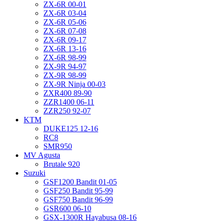
ZX-6R 00-01
ZX-6R 03-04
ZX-6R 05-06
ZX-6R 07-08
ZX-6R 09-17
ZX-6R 13-16
ZX-6R 98-99
ZX-9R 94-97
ZX-9R 98-99
ZX-9R Ninja 00-03
ZXR400 89-90
ZZR1400 06-11
ZZR250 92-07
KTM
DUKE125 12-16
RC8
SMR950
MV Agusta
Brutale 920
Suzuki
GSF1200 Bandit 01-05
GSF250 Bandit 95-99
GSF750 Bandit 96-99
GSR600 06-10
GSX-1300R Hayabusa 08-16