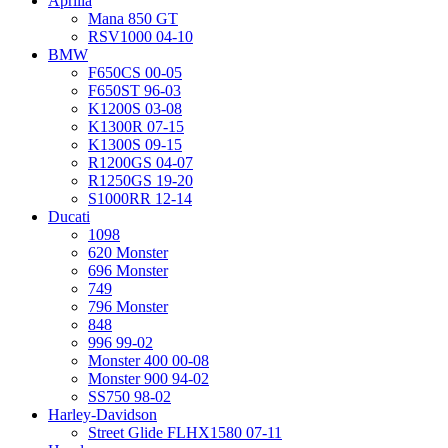
Aprilia
Mana 850 GT
RSV1000 04-10
BMW
F650CS 00-05
F650ST 96-03
K1200S 03-08
K1300R 07-15
K1300S 09-15
R1200GS 04-07
R1250GS 19-20
S1000RR 12-14
Ducati
1098
620 Monster
696 Monster
749
796 Monster
848
996 99-02
Monster 400 00-08
Monster 900 94-02
SS750 98-02
Harley-Davidson
Street Glide FLHX1580 07-11