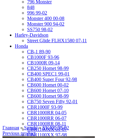
796 Monster
848
996 99-02
Monster 400 00-08
Monster 900 94-02
SS750 98-02
Harley-Davidson
Street Glide FLHX1580 07-11
Honda
CB-1 89-90
CB1000F 93-96
CB1000R 09-14
CB250 Hornet 98-99
CB400 SPEC1 99-01
CB400 Super Four 92-98
CB600 Hornet 00-02
CB600 Hornet 07-10
CB600 Hornet 98-99
CB750 Seven Fifty 92-01
CBR1000F 93-99
CBR1000RR 04-05
CBR1000RR 06-07
CBR1000RR 08-11
Главная
»
Suzuki
»
SV400 98-02
CBR1100XX 01-07
Previous product
CBR1100XX 97-98