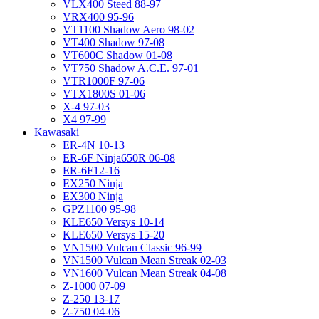
VLX400 Steed 88-97
VRX400 95-96
VT1100 Shadow Aero 98-02
VT400 Shadow 97-08
VT600C Shadow 01-08
VT750 Shadow A.C.E. 97-01
VTR1000F 97-06
VTX1800S 01-06
X-4 97-03
X4 97-99
Kawasaki
ER-4N 10-13
ER-6F Ninja650R 06-08
ER-6F12-16
EX250 Ninja
EX300 Ninja
GPZ1100 95-98
KLE650 Versys 10-14
KLE650 Versys 15-20
VN1500 Vulcan Classic 96-99
VN1500 Vulcan Mean Streak 02-03
VN1600 Vulcan Mean Streak 04-08
Z-1000 07-09
Z-250 13-17
Z-750 04-06