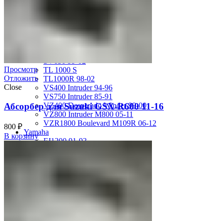
GSX-R750 08-10
GSX-R750 SRAD 96-97
GSX-R750 SRAD 98-99
GSX-R750 W 92-95
SV400 98-02
SV650 03-12
SV650 99-02
Просмотр
TL 1000 S
Отложить
TL1000R 98-02
Close
VS400 Intruder 94-96
VS750 Intruder 85-91
Абсорбер для Suzuki GSX-R600 11-16
VZ400 Desperado Winder 99-00
VZ800 Intruder M800 05-11
VZR1800 Boulevard M109R 06-12
800
₽
Yamaha
В корзину
FJ1200 91-93
FJR1300 06-12
FZ-1 N/S 06-15
FZ-6 N/S 04-07
FZR 400 90-94
FZR1000 87-90
FZR1000 91-93
FZR750 Genesis 87-90
FZS1000 Fazer 01-05
FZS600 98-01