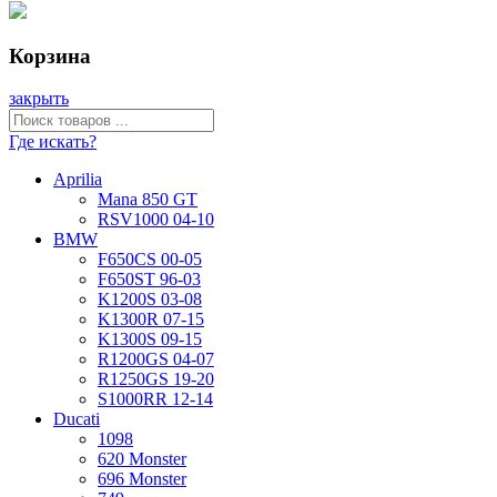
Корзина
закрыть
Где искать?
Aprilia
Mana 850 GT
RSV1000 04-10
BMW
F650CS 00-05
F650ST 96-03
K1200S 03-08
K1300R 07-15
K1300S 09-15
R1200GS 04-07
R1250GS 19-20
S1000RR 12-14
Ducati
1098
620 Monster
696 Monster