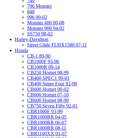
749
796 Monster
848
996 99-02
Monster 400 00-08
Monster 900 94-02
SS750 98-02
Harley-Davidson
Street Glide FLHX1580 07-11
Honda
CB-1 89-90
CB1000F 93-96
CB1000R 09-14
CB250 Hornet 98-99
CB400 SPEC1 99-01
CB400 Super Four 92-98
CB600 Hornet 00-02
CB600 Hornet 07-10
CB600 Hornet 98-99
CB750 Seven Fifty 92-01
CBR1000F 93-99
CBR1000RR 04-05
CBR1000RR 06-07
CBR1000RR 08-11
CBR1100XX 01-07