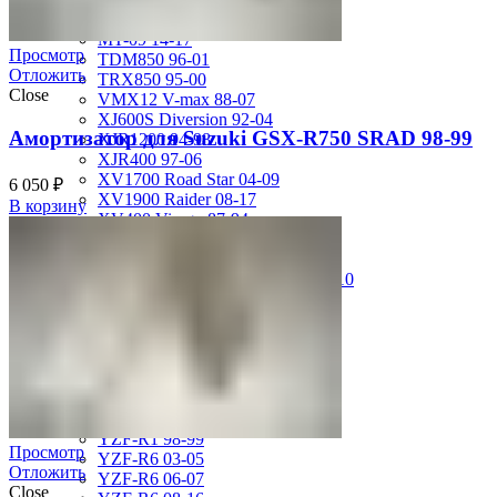
MT-01 05-09
MT-09 14-17
Просмотр
TDM850 96-01
Отложить
TRX850 95-00
Close
VMX12 V-max 88-07
XJ600S Diversion 92-04
Амортизатор для Suzuki GSX-R750 SRAD 98-99
XJR1200 94-98
XJR400 97-06
XV1700 Road Star 04-09
6 050
₽
XV1900 Raider 08-17
В корзину
XV400 Virago 87-94
XV750 Virago 85-87
XVS400 Drag Star 96-99
XVZ1300 Royal Star Venture 01-10
YZF-1000R Thunderace 96-01
YZF-R1 00-01
YZF-R1 02-03
YZF-R1 04-06
YZF-R1 07-08
YZF-R1 09-14
YZF-R1 09-15
YZF-R1 98-99
Просмотр
YZF-R6 03-05
Отложить
YZF-R6 06-07
Close