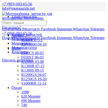
+7 (903) 093-65-56
info@motopuzzle.net
Email рассылка
Новости
Где искать?
Поделиться ВКонтакте
Facebook
Instagram
WhatsApp
Telegram
+7 (903) 093-65-56
Каталог запчастей
Aprilia
Поделиться ВКонтакте
Facebook
Instagram
WhatsApp
Telegram
Мотоподбор
Mana 850 GT
Мотосервис
RSV1000 04-10
Мотоэвакуатор
BMW
Контакты
F650CS 00-05
F650ST 96-03
Продать мотоцикл
K1200S 03-08
K1300R 07-15
K1300S 09-15
R1200GS 04-07
R1250GS 19-20
S1000RR 12-14
Ducati
1098
620 Monster
696 Monster
749