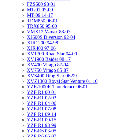
FZS600 98-01
MT-01 05-09
MT-09 14-17
TDM850 96-01
TRX850 95-00
VMX12 V-max 88-07
XJ600S Diversion 92-04
XJR1200 94-98
XJR400 97-06
XV1700 Road Star 04-09
XV1900 Raider 08-17
XV400 Virago 87-94
XV750 Virago 85-87
XVS400 Drag Star 96-99
XVZ1300 Royal Star Venture 01-10
YZF-1000R Thunderace 96-01
YZF-R1 00-01
YZF-R1 02-03
YZF-R1 04-06
YZF-R1 07-08
YZF-R1 09-14
YZF-R1 09-15
YZF-R1 98-99
YZF-R6 03-05
YZF-R6 06-07