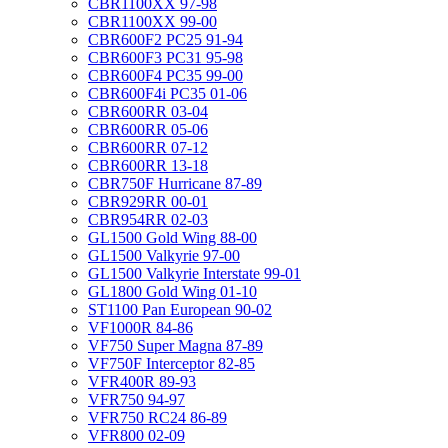
CBR1100XX 97-98
CBR1100XX 99-00
CBR600F2 PC25 91-94
CBR600F3 PC31 95-98
CBR600F4 PC35 99-00
CBR600F4i PC35 01-06
CBR600RR 03-04
CBR600RR 05-06
CBR600RR 07-12
CBR600RR 13-18
CBR750F Hurricane 87-89
CBR929RR 00-01
CBR954RR 02-03
GL1500 Gold Wing 88-00
GL1500 Valkyrie 97-00
GL1500 Valkyrie Interstate 99-01
GL1800 Gold Wing 01-10
ST1100 Pan European 90-02
VF1000R 84-86
VF750 Super Magna 87-89
VF750F Interceptor 82-85
VFR400R 89-93
VFR750 94-97
VFR750 RC24 86-89
VFR800 02-09