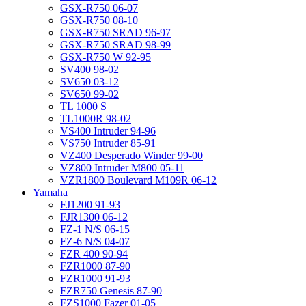
GSX-R750 06-07
GSX-R750 08-10
GSX-R750 SRAD 96-97
GSX-R750 SRAD 98-99
GSX-R750 W 92-95
SV400 98-02
SV650 03-12
SV650 99-02
TL 1000 S
TL1000R 98-02
VS400 Intruder 94-96
VS750 Intruder 85-91
VZ400 Desperado Winder 99-00
VZ800 Intruder M800 05-11
VZR1800 Boulevard M109R 06-12
Yamaha
FJ1200 91-93
FJR1300 06-12
FZ-1 N/S 06-15
FZ-6 N/S 04-07
FZR 400 90-94
FZR1000 87-90
FZR1000 91-93
FZR750 Genesis 87-90
FZS1000 Fazer 01-05