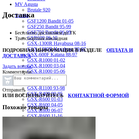
MV Agusta
Brutale 920
Доставка
Suzuki
GSF1200 Bandit 01-05
GSF250 Bandit 95-99
GSF750 Bandit 96-99
Бесплатно доставляем до ТК
GSR600 06-10
Транспортная накладная
GSX-1300R Hayabusa 08-16
GSX-1300R Hayabusa 99-07
ПОДРОБНАЯ ИНФОРМАЦИЯ В РАЗДЕЛЕ
ОПЛАТА И
GSX-600F Katana 88-97
ДОСТАВКА
GSX-R1000 01-02
GSX-R1000 03-04
Задать вопрос
GSX-R1000 05-06
Комментарии
GSX-R1000 07-08
GSX-R1000 09-16
GSX-R1100 93-98
Отправить
GSX-R400 90-95
ИЛИ ВОСПОЛЬЗУЙТЕСЬ
КОНТАКТНОЙ ФОРМОЙ
GSX-R600 01-03
GSX-R600 04-05
Похожие товары
GSX-R600 06-07
GSX-R600 11-16
GSX-R600 SRAD 97-00
GSX-R750 00-03
GSX-R750 04-05
GSX-R750 06-07