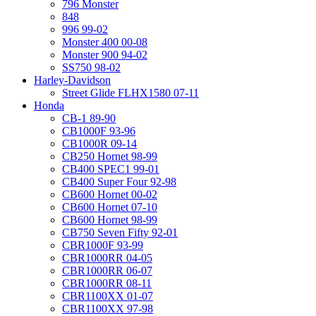
796 Monster
848
996 99-02
Monster 400 00-08
Monster 900 94-02
SS750 98-02
Harley-Davidson
Street Glide FLHX1580 07-11
Honda
CB-1 89-90
CB1000F 93-96
CB1000R 09-14
CB250 Hornet 98-99
CB400 SPEC1 99-01
CB400 Super Four 92-98
CB600 Hornet 00-02
CB600 Hornet 07-10
CB600 Hornet 98-99
CB750 Seven Fifty 92-01
CBR1000F 93-99
CBR1000RR 04-05
CBR1000RR 06-07
CBR1000RR 08-11
CBR1100XX 01-07
CBR1100XX 97-98