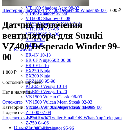
VRX400 95-96
VT1100 Shadow Aero 98-02
Шестерня для Suzuki VZ400 Desperado Winder 99-00
1 000
₽
VT400 Shadow 97-08
VT600C Shadow 01-08
Датчик включения
VT750 Shadow A.C.E. 97-01
VTR1000F 97-06
вентилятора для Suzuki
VTX1800S 01-06
X-4 97-03
VZ400 Desperado Winder 99-
X4 97-99
Kawasaki
00
ER-4N 10-13
ER-6F Ninja650R 06-08
ER-6F12-16
EX250 Ninja
1 800
₽
EX300 Ninja
GPZ1100 95-98
Состояние хорошее.
KLE650 Versys 10-14
KLE650 Versys 15-20
Нет в наличии
VN1500 Vulcan Classic 96-99
Отложить
VN1500 Vulcan Mean Streak 02-03
Категории:
Suzuki
,
VZ400 Desperado Winder 99-00
VN1600 Vulcan Mean Streak 04-08
Поделиться
Z-1000 07-09
Поделиться ВКонтакте
Twitter
Email
OK
WhatsApp
Telegram
Z-250 13-17
Z-750 04-06
Оплата и доставка
ZL400D Eliminator 95-96