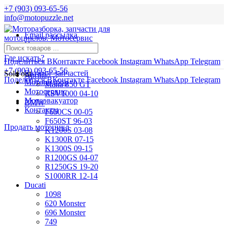
+7 (903) 093-65-56
info@motopuzzle.net
Email рассылка
Новости
Где искать?
Поделиться ВКонтакте
Facebook
Instagram
WhatsApp
Telegram
+7 (903) 093-65-56
Каталог запчастей
Sold out
Aprilia
Поделиться ВКонтакте
Facebook
Instagram
WhatsApp
Telegram
Мотоподбор
Mana 850 GT
Мотосервис
RSV1000 04-10
Мотоэвакуатор
BMW
Контакты
F650CS 00-05
F650ST 96-03
Продать мотоцикл
K1200S 03-08
K1300R 07-15
K1300S 09-15
R1200GS 04-07
R1250GS 19-20
S1000RR 12-14
Ducati
1098
620 Monster
696 Monster
749