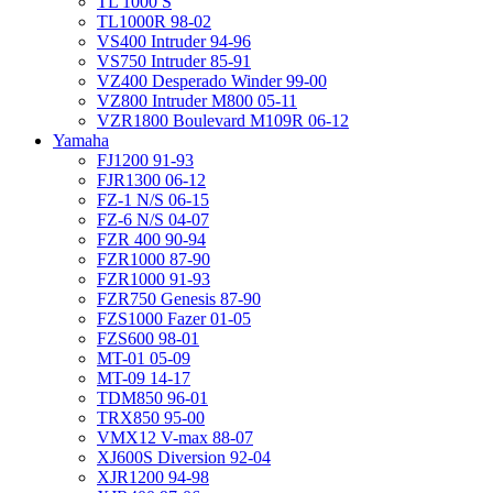
TL 1000 S
TL1000R 98-02
VS400 Intruder 94-96
VS750 Intruder 85-91
VZ400 Desperado Winder 99-00
VZ800 Intruder M800 05-11
VZR1800 Boulevard M109R 06-12
Yamaha
FJ1200 91-93
FJR1300 06-12
FZ-1 N/S 06-15
FZ-6 N/S 04-07
FZR 400 90-94
FZR1000 87-90
FZR1000 91-93
FZR750 Genesis 87-90
FZS1000 Fazer 01-05
FZS600 98-01
MT-01 05-09
MT-09 14-17
TDM850 96-01
TRX850 95-00
VMX12 V-max 88-07
XJ600S Diversion 92-04
XJR1200 94-98