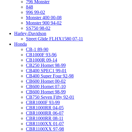
796 Monster
848
996 99-02
Monster 400 00-08
Monster 900 94-02
SS750 98-02
Harley-Davidson
Street Glide FLHX1580 07-11
Honda
CB-1 89-90
CB1000F 93-96
CB1000R 09-14
CB250 Hornet 98-99
CB400 SPEC1 99-01
CB400 Super Four 92-98
CB600 Hornet 00-02
CB600 Hornet 07-10
CB600 Hornet 98-99
CB750 Seven Fifty 92-01
CBR1000F 93-99
CBR1000RR 04-05
CBR1000RR 06-07
CBR1000RR 08-11
CBR1100XX 01-07
CBR1100XX 97-98