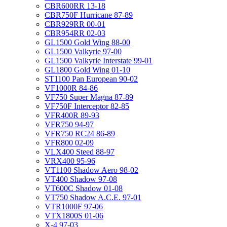
CBR600RR 13-18
CBR750F Hurricane 87-89
CBR929RR 00-01
CBR954RR 02-03
GL1500 Gold Wing 88-00
GL1500 Valkyrie 97-00
GL1500 Valkyrie Interstate 99-01
GL1800 Gold Wing 01-10
ST1100 Pan European 90-02
VF1000R 84-86
VF750 Super Magna 87-89
VF750F Interceptor 82-85
VFR400R 89-93
VFR750 94-97
VFR750 RC24 86-89
VFR800 02-09
VLX400 Steed 88-97
VRX400 95-96
VT1100 Shadow Aero 98-02
VT400 Shadow 97-08
VT600C Shadow 01-08
VT750 Shadow A.C.E. 97-01
VTR1000F 97-06
VTX1800S 01-06
X-4 97-03