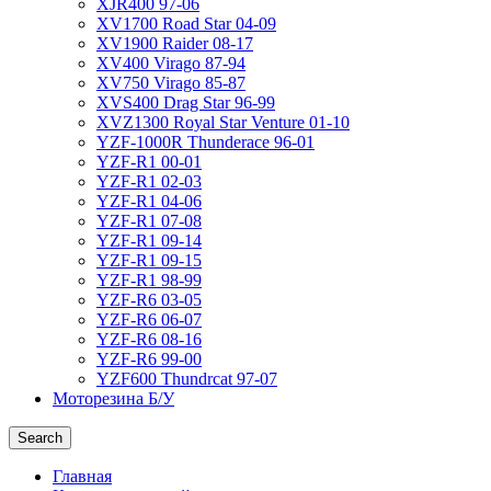
XJR400 97-06
XV1700 Road Star 04-09
XV1900 Raider 08-17
XV400 Virago 87-94
XV750 Virago 85-87
XVS400 Drag Star 96-99
XVZ1300 Royal Star Venture 01-10
YZF-1000R Thunderace 96-01
YZF-R1 00-01
YZF-R1 02-03
YZF-R1 04-06
YZF-R1 07-08
YZF-R1 09-14
YZF-R1 09-15
YZF-R1 98-99
YZF-R6 03-05
YZF-R6 06-07
YZF-R6 08-16
YZF-R6 99-00
YZF600 Thundrcat 97-07
Моторезина Б/У
Search
Главная