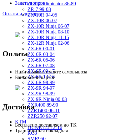
Задать вопрос
ZL750 Eliminator 86-89
ZR-7 99-03
Оплата и доставка
ZX-10R 04-05
ZX-10R 06-07
ZX-10R Ninja 06-07
ZX-10R Ninja 08-10
ZX-10R Ninja 11-15
ZX-12R Ninja 02-06
ZX-6R 00-01
Оплата
ZX-6R 03-04
ZX-6R 05-06
ZX-6R 07-08
ZX-6R 09-17
Наличными в пункте самовывоза
ZX-6R 13-16
Банковской картой
ZX-6R 98-99
ZX-9R 94-97
ZX-9R 98-99
ZX-9R Ninja 00-03
ZXR400 89-90
Доставка
ZZR1400 06-11
ZZR250 92-07
KTM
Бесплатно доставляем до ТК
DUKE125 12-16
Транспортная накладная
RC8
SMR950