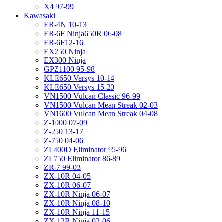
X4 97-99
Kawasaki
ER-4N 10-13
ER-6F Ninja650R 06-08
ER-6F12-16
EX250 Ninja
EX300 Ninja
GPZ1100 95-98
KLE650 Versys 10-14
KLE650 Versys 15-20
VN1500 Vulcan Classic 96-99
VN1500 Vulcan Mean Streak 02-03
VN1600 Vulcan Mean Streak 04-08
Z-1000 07-09
Z-250 13-17
Z-750 04-06
ZL400D Eliminator 95-96
ZL750 Eliminator 86-89
ZR-7 99-03
ZX-10R 04-05
ZX-10R 06-07
ZX-10R Ninja 06-07
ZX-10R Ninja 08-10
ZX-10R Ninja 11-15
ZX-12R Ninja 02-06