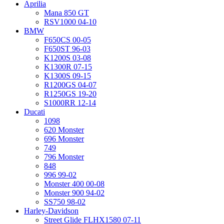
Aprilia
Mana 850 GT
RSV1000 04-10
BMW
F650CS 00-05
F650ST 96-03
K1200S 03-08
K1300R 07-15
K1300S 09-15
R1200GS 04-07
R1250GS 19-20
S1000RR 12-14
Ducati
1098
620 Monster
696 Monster
749
796 Monster
848
996 99-02
Monster 400 00-08
Monster 900 94-02
SS750 98-02
Harley-Davidson
Street Glide FLHX1580 07-11