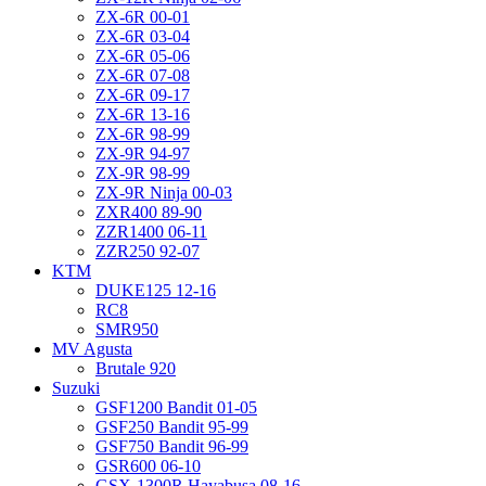
ZX-6R 00-01
ZX-6R 03-04
ZX-6R 05-06
ZX-6R 07-08
ZX-6R 09-17
ZX-6R 13-16
ZX-6R 98-99
ZX-9R 94-97
ZX-9R 98-99
ZX-9R Ninja 00-03
ZXR400 89-90
ZZR1400 06-11
ZZR250 92-07
KTM
DUKE125 12-16
RC8
SMR950
MV Agusta
Brutale 920
Suzuki
GSF1200 Bandit 01-05
GSF250 Bandit 95-99
GSF750 Bandit 96-99
GSR600 06-10
GSX-1300R Hayabusa 08-16