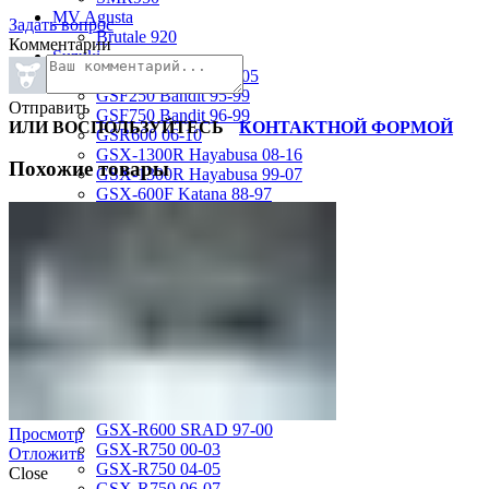
MV Agusta
Задать вопрос
Brutale 920
Комментарии
Suzuki
GSF1200 Bandit 01-05
GSF250 Bandit 95-99
Отправить
GSF750 Bandit 96-99
ИЛИ ВОСПОЛЬЗУЙТЕСЬ
КОНТАКТНОЙ ФОРМОЙ
GSR600 06-10
GSX-1300R Hayabusa 08-16
Похожие товары
GSX-1300R Hayabusa 99-07
GSX-600F Katana 88-97
GSX-R1000 01-02
GSX-R1000 03-04
GSX-R1000 05-06
GSX-R1000 07-08
GSX-R1000 09-16
GSX-R1100 93-98
GSX-R400 90-95
GSX-R600 01-03
GSX-R600 04-05
GSX-R600 06-07
GSX-R600 11-16
GSX-R600 SRAD 97-00
Просмотр
GSX-R750 00-03
Отложить
GSX-R750 04-05
Close
GSX-R750 06-07