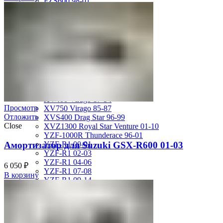
FZS600 98-01
MT-01 05-09
MT-09 14-17
TDM850 96-01
TRX850 95-00
VMX12 V-max 88-07
XJ600S Diversion 92-04
XJR1200 94-98
XJR400 97-06
XV1700 Road Star 04-09
XV1900 Raider 08-17
XV400 Virago 87-94
Просмотр
XV750 Virago 85-87
Отложить
XVS400 Drag Star 96-99
Close
XVZ1300 Royal Star Venture 01-10
YZF-1000R Thunderace 96-01
Амортизатор для Suzuki GSX-R600 01-03
YZF-R1 00-01
YZF-R1 02-03
YZF-R1 04-06
6 050
₽
YZF-R1 07-08
В корзину
YZF-R1 09-14
YZF-R1 09-15
YZF-R1 98-99
YZF-R6 03-05
YZF-R6 06-07