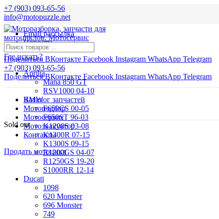
+7 (903) 093-65-56
info@motopuzzle.net
Email рассылка
Новости
Где искать?
Поделиться ВКонтакте
Facebook
Instagram
WhatsApp
Telegram
+7 (903) 093-65-56
Aprilia
Поделиться ВКонтакте
Facebook
Instagram
WhatsApp
Telegram
Mana 850 GT
RSV1000 04-10
BMW
Каталог запчастей
Мотоподбор
F650CS 00-05
Мотосервис
F650ST 96-03
Sold out
Мотоэвакуатор
K1200S 03-08
Контакты
K1300R 07-15
K1300S 09-15
Продать мотоцикл
R1200GS 04-07
R1250GS 19-20
S1000RR 12-14
Ducati
1098
620 Monster
696 Monster
749