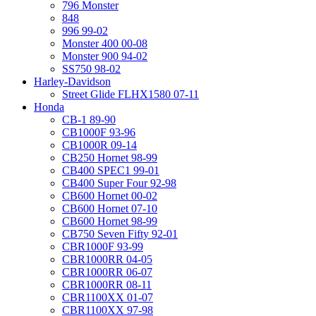
796 Monster
848
996 99-02
Monster 400 00-08
Monster 900 94-02
SS750 98-02
Harley-Davidson
Street Glide FLHX1580 07-11
Honda
CB-1 89-90
CB1000F 93-96
CB1000R 09-14
CB250 Hornet 98-99
CB400 SPEC1 99-01
CB400 Super Four 92-98
CB600 Hornet 00-02
CB600 Hornet 07-10
CB600 Hornet 98-99
CB750 Seven Fifty 92-01
CBR1000F 93-99
CBR1000RR 04-05
CBR1000RR 06-07
CBR1000RR 08-11
CBR1100XX 01-07
CBR1100XX 97-98