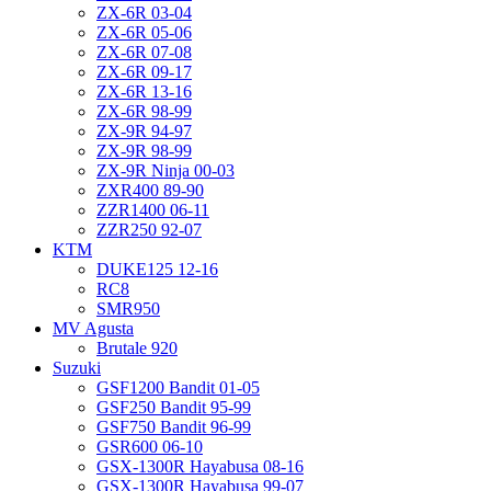
ZX-6R 03-04
ZX-6R 05-06
ZX-6R 07-08
ZX-6R 09-17
ZX-6R 13-16
ZX-6R 98-99
ZX-9R 94-97
ZX-9R 98-99
ZX-9R Ninja 00-03
ZXR400 89-90
ZZR1400 06-11
ZZR250 92-07
KTM
DUKE125 12-16
RC8
SMR950
MV Agusta
Brutale 920
Suzuki
GSF1200 Bandit 01-05
GSF250 Bandit 95-99
GSF750 Bandit 96-99
GSR600 06-10
GSX-1300R Hayabusa 08-16
GSX-1300R Hayabusa 99-07