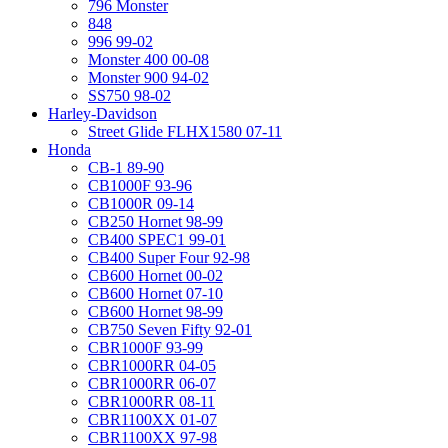
796 Monster
848
996 99-02
Monster 400 00-08
Monster 900 94-02
SS750 98-02
Harley-Davidson
Street Glide FLHX1580 07-11
Honda
CB-1 89-90
CB1000F 93-96
CB1000R 09-14
CB250 Hornet 98-99
CB400 SPEC1 99-01
CB400 Super Four 92-98
CB600 Hornet 00-02
CB600 Hornet 07-10
CB600 Hornet 98-99
CB750 Seven Fifty 92-01
CBR1000F 93-99
CBR1000RR 04-05
CBR1000RR 06-07
CBR1000RR 08-11
CBR1100XX 01-07
CBR1100XX 97-98