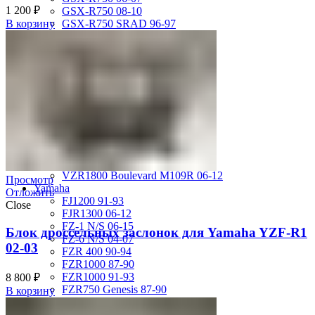
1 200
₽
GSX-R750 08-10
GSX-R750 SRAD 96-97
В корзину
GSX-R750 SRAD 98-99
GSX-R750 W 92-95
SV400 98-02
SV650 03-12
SV650 99-02
TL 1000 S
TL1000R 98-02
VS400 Intruder 94-96
VS750 Intruder 85-91
VZ400 Desperado Winder 99-00
VZ800 Intruder M800 05-11
VZR1800 Boulevard M109R 06-12
Просмотр
Yamaha
Отложить
FJ1200 91-93
Close
FJR1300 06-12
FZ-1 N/S 06-15
Блок дроссельных заслонок для Yamaha YZF-R1
FZ-6 N/S 04-07
02-03
FZR 400 90-94
FZR1000 87-90
FZR1000 91-93
8 800
₽
FZR750 Genesis 87-90
В корзину
FZS1000 Fazer 01-05
FZS600 98-01