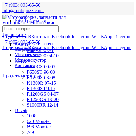
+7 (903) 093-65-56
info@motopuzzle.net
Email рассылка
Новости
Где искать?
Поделиться ВКонтакте
Facebook
Instagram
WhatsApp
Telegram
+7 (903) 093-65-56
Каталог запчастей
Aprilia
Поделиться ВКонтакте
Facebook
Instagram
WhatsApp
Telegram
Мотоподбор
Mana 850 GT
Мотосервис
RSV1000 04-10
Мотоэвакуатор
BMW
Контакты
F650CS 00-05
F650ST 96-03
Продать мотоцикл
K1200S 03-08
K1300R 07-15
K1300S 09-15
R1200GS 04-07
R1250GS 19-20
S1000RR 12-14
Ducati
1098
620 Monster
696 Monster
749