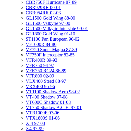
CBR750F Hurricane 87-89
CBR929RR 00-01
CBR954RR 02-03
GL1500 Gold Wing 88-00
GL1500 Valkyrie 97-00
GL1500 Valkyrie Interstate 99-01
GL1800 Gold Wing 01-10
ST1100 Pan European 90-02
VF1000R 84-86
VF750 Super Magna 87-89
VF750F Interceptor 82-85
VFR400R 89-93
VFR750 94-97
VFR750 RC24 86-89
VFR800 02-09
VLX400 Steed 88-97
VRX400 95-96
VT1100 Shadow Aero 98-02
VT400 Shadow 97-08
VT600C Shadow 01-08
VT750 Shadow A.C.E. 97-01
VTR1000F 97-06
VTX1800S 01-06
X-4 97-03
X4 97-99