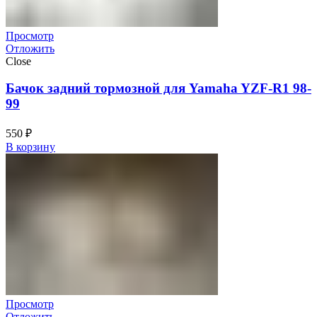
Просмотр
Отложить
Close
Бачок задний тормозной для Yamaha YZF-R1 98-
99
550
₽
В корзину
Просмотр
Отложить