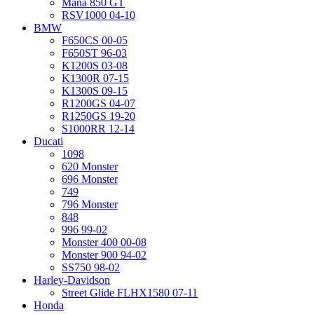
Mana 850 GT
RSV1000 04-10
BMW
F650CS 00-05
F650ST 96-03
K1200S 03-08
K1300R 07-15
K1300S 09-15
R1200GS 04-07
R1250GS 19-20
S1000RR 12-14
Ducati
1098
620 Monster
696 Monster
749
796 Monster
848
996 99-02
Monster 400 00-08
Monster 900 94-02
SS750 98-02
Harley-Davidson
Street Glide FLHX1580 07-11
Honda