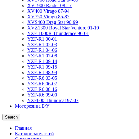
XV1900 Raider 08-17
XV400 Virago 87-94
XV750 Virago 85-87
XVS400 Drag Star 96-99
XVZ1300 Royal Star Venture 01-10
YZF-1000R Thunderace 96-01
YZF-R1 00-01
YZF-R1 02-03
YZF-R1 04-06
YZF-R1 07-08
YZF-R1 09-14
YZF-R1 09-15
YZF-R1 98-99
YZF-R6 03-05
YZF-R6 06-07
YZF-R6 08-16
YZF-R6 99-00
YZF600 Thundrcat 97-07
Моторезина Б/У
Search
Главная
Каталог запчастей