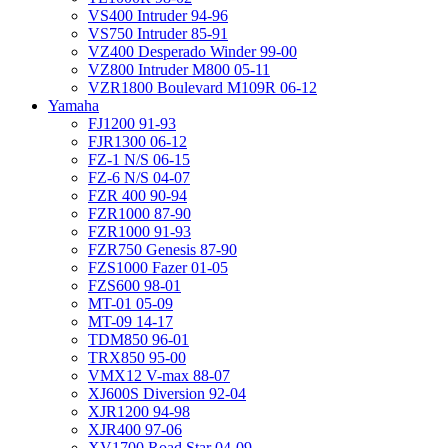
VS400 Intruder 94-96
VS750 Intruder 85-91
VZ400 Desperado Winder 99-00
VZ800 Intruder M800 05-11
VZR1800 Boulevard M109R 06-12
Yamaha
FJ1200 91-93
FJR1300 06-12
FZ-1 N/S 06-15
FZ-6 N/S 04-07
FZR 400 90-94
FZR1000 87-90
FZR1000 91-93
FZR750 Genesis 87-90
FZS1000 Fazer 01-05
FZS600 98-01
MT-01 05-09
MT-09 14-17
TDM850 96-01
TRX850 95-00
VMX12 V-max 88-07
XJ600S Diversion 92-04
XJR1200 94-98
XJR400 97-06
XV1700 Road Star 04-09