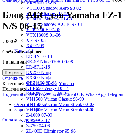
Слайдер приводной цепи для Yamaha FZ-1 N/S 06-15
4 000
₽
VRX400 95-96
VT1100 Shadow Aero 98-02
Блок АБС для Yamaha FZ-1
VT400 Shadow 97-08
VT600C Shadow 01-08
N/S 06-15
VT750 Shadow A.C.E. 97-01
VTR1000F 97-06
VTX1800S 01-06
X-4 97-03
7 000
₽
X4 97-99
Kawasaki
Состояние хорошее.
ER-4N 10-13
ER-6F Ninja650R 06-08
1 в наличии
ER-6F12-16
EX250 Ninja
В корзину
EX300 Ninja
Отложить
GPZ1100 95-98
Категории:
FZ-1 N/S 06-15
,
Yamaha
KLE650 Versys 10-14
Поделиться
KLE650 Versys 15-20
Поделиться ВКонтакте
Twitter
Email
OK
WhatsApp
Telegram
VN1500 Vulcan Classic 96-99
Оплата и доставка
VN1500 Vulcan Mean Streak 02-03
Задать вопрос
VN1600 Vulcan Mean Streak 04-08
Z-1000 07-09
Оплата и доставка
Z-250 13-17
Z-750 04-06
ZL400D Eliminator 95-96