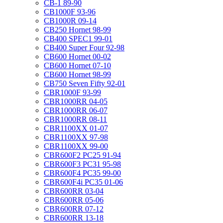
CB-1 89-90
CB1000F 93-96
CB1000R 09-14
CB250 Hornet 98-99
CB400 SPEC1 99-01
CB400 Super Four 92-98
CB600 Hornet 00-02
CB600 Hornet 07-10
CB600 Hornet 98-99
CB750 Seven Fifty 92-01
CBR1000F 93-99
CBR1000RR 04-05
CBR1000RR 06-07
CBR1000RR 08-11
CBR1100XX 01-07
CBR1100XX 97-98
CBR1100XX 99-00
CBR600F2 PC25 91-94
CBR600F3 PC31 95-98
CBR600F4 PC35 99-00
CBR600F4i PC35 01-06
CBR600RR 03-04
CBR600RR 05-06
CBR600RR 07-12
CBR600RR 13-18