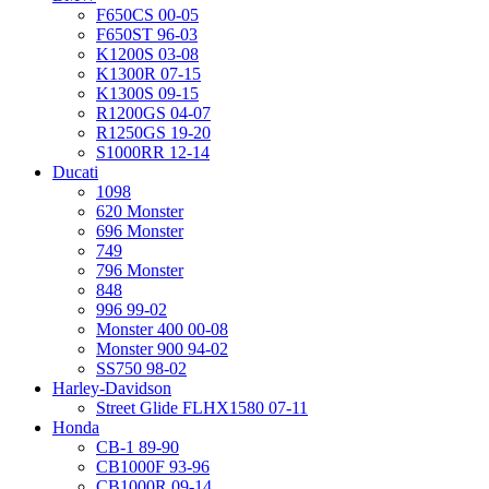
F650CS 00-05
F650ST 96-03
K1200S 03-08
K1300R 07-15
K1300S 09-15
R1200GS 04-07
R1250GS 19-20
S1000RR 12-14
Ducati
1098
620 Monster
696 Monster
749
796 Monster
848
996 99-02
Monster 400 00-08
Monster 900 94-02
SS750 98-02
Harley-Davidson
Street Glide FLHX1580 07-11
Honda
CB-1 89-90
CB1000F 93-96
CB1000R 09-14