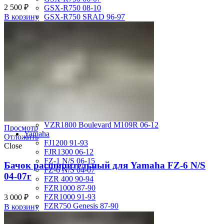
2 500
₽
GSX-R750 08-10
GSX-R750 SRAD 96-97
В корзину
GSX-R750 SRAD 98-99
GSX-R750 W 92-95
SV400 98-02
SV650 03-12
SV650 99-02
TL 1000 S
TL1000R 98-02
VS400 Intruder 94-96
VS750 Intruder 85-91
VZ400 Desperado Winder 99-00
VZ800 Intruder M800 05-11
VZR1800 Boulevard M109R 06-12
Просмотр
Yamaha
Отложить
FJ1200 91-93
Close
FJR1300 06-12
FZ-1 N/S 06-15
Бачок расширительный для Yamaha FZ-6 N/S
FZ-6 N/S 04-07
04-07г
FZR 400 90-94
FZR1000 87-90
FZR1000 91-93
3 000
₽
FZR750 Genesis 87-90
В корзину
FZS1000 Fazer 01-05
FZS600 98-01