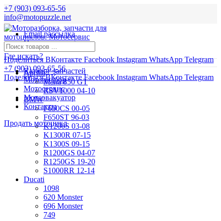
+7 (903) 093-65-56
info@motopuzzle.net
Email рассылка
Новости
Где искать?
Поделиться ВКонтакте
Facebook
Instagram
WhatsApp
Telegram
+7 (903) 093-65-56
Каталог запчастей
Aprilia
Поделиться ВКонтакте
Facebook
Instagram
WhatsApp
Telegram
Мотоподбор
Mana 850 GT
Мотосервис
RSV1000 04-10
Мотоэвакуатор
BMW
Контакты
F650CS 00-05
F650ST 96-03
Продать мотоцикл
K1200S 03-08
K1300R 07-15
K1300S 09-15
R1200GS 04-07
R1250GS 19-20
S1000RR 12-14
Ducati
1098
620 Monster
696 Monster
749