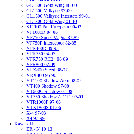
GL1500 Gold Wing 88-00
GL1500 Valkyrie 97-00
GL1500 Valkyrie Interstate 99-01
GL1800 Gold Wing 01-10
ST1100 Pan European 90-02
VF1000R 84-86
VF750 Super Magna 87-89
VF750F Interceptor 82-85
VFR400R 89-93
VFR750 94-97
VFR750 RC24 86-89
VFR800 02-09
VLX400 Steed 88-97
VRX400 95-96
VT1100 Shadow Aero 98-02
VT400 Shadow 97-08
VT600C Shadow 01-08
VT750 Shadow A.C.E. 97-01
VTR1000F 97-06
VTX1800S 01-06
X-4 97-03
X4 97-99
Kawasaki
ER-4N 10-13