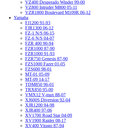
VZ400 Desperado Winder 99-00
VZ800 Intruder M800 05-11
VZR1800 Boulevard M109R 06-12
Yamaha
FJ1200 91-93
FJR1300 06-12
FZ-1 N/S 06-15
FZ-6 N/S 04-07
FZR 400 90-94
FZR1000 87-90
FZR1000 91-93
FZR750 Genesis 87-90
FZS1000 Fazer 01-05
FZS600 98-01
MT-01 05-09
MT-09 14-17
TDM850 96-01
TRX850 95-00
VMX12 V-max 88-07
XJ600S Diversion 92-04
XJR1200 94-98
XJR400 97-06
XV1700 Road Star 04-09
XV1900 Raider 08-17
XV400 Virago 87-94