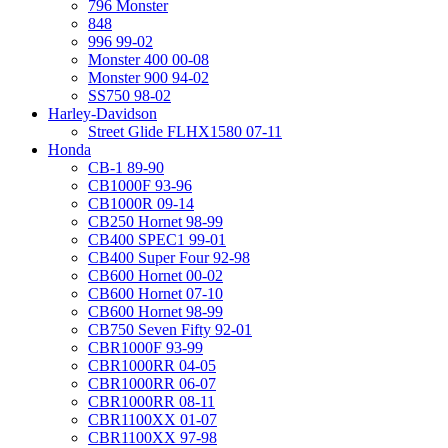
796 Monster
848
996 99-02
Monster 400 00-08
Monster 900 94-02
SS750 98-02
Harley-Davidson
Street Glide FLHX1580 07-11
Honda
CB-1 89-90
CB1000F 93-96
CB1000R 09-14
CB250 Hornet 98-99
CB400 SPEC1 99-01
CB400 Super Four 92-98
CB600 Hornet 00-02
CB600 Hornet 07-10
CB600 Hornet 98-99
CB750 Seven Fifty 92-01
CBR1000F 93-99
CBR1000RR 04-05
CBR1000RR 06-07
CBR1000RR 08-11
CBR1100XX 01-07
CBR1100XX 97-98