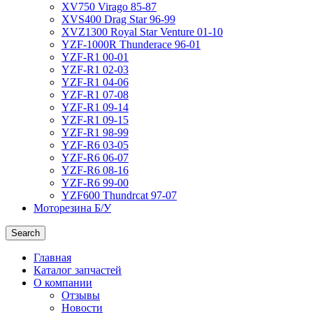
XV750 Virago 85-87
XVS400 Drag Star 96-99
XVZ1300 Royal Star Venture 01-10
YZF-1000R Thunderace 96-01
YZF-R1 00-01
YZF-R1 02-03
YZF-R1 04-06
YZF-R1 07-08
YZF-R1 09-14
YZF-R1 09-15
YZF-R1 98-99
YZF-R6 03-05
YZF-R6 06-07
YZF-R6 08-16
YZF-R6 99-00
YZF600 Thundrcat 97-07
Моторезина Б/У
Search
Главная
Каталог запчастей
О компании
Отзывы
Новости