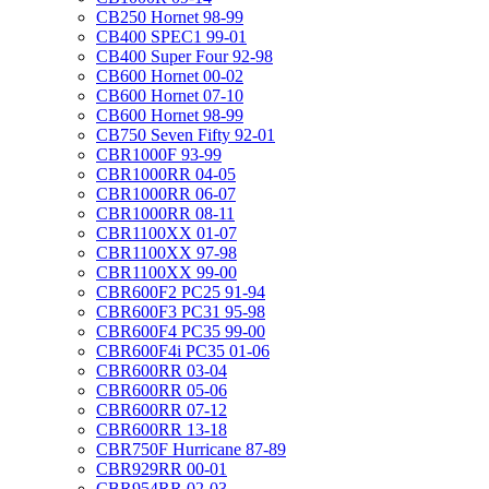
CB250 Hornet 98-99
CB400 SPEC1 99-01
CB400 Super Four 92-98
CB600 Hornet 00-02
CB600 Hornet 07-10
CB600 Hornet 98-99
CB750 Seven Fifty 92-01
CBR1000F 93-99
CBR1000RR 04-05
CBR1000RR 06-07
CBR1000RR 08-11
CBR1100XX 01-07
CBR1100XX 97-98
CBR1100XX 99-00
CBR600F2 PC25 91-94
CBR600F3 PC31 95-98
CBR600F4 PC35 99-00
CBR600F4i PC35 01-06
CBR600RR 03-04
CBR600RR 05-06
CBR600RR 07-12
CBR600RR 13-18
CBR750F Hurricane 87-89
CBR929RR 00-01
CBR954RR 02-03