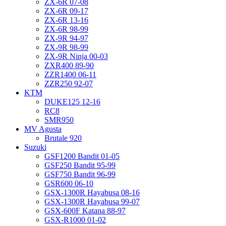
ZX-6R 07-08
ZX-6R 09-17
ZX-6R 13-16
ZX-6R 98-99
ZX-9R 94-97
ZX-9R 98-99
ZX-9R Ninja 00-03
ZXR400 89-90
ZZR1400 06-11
ZZR250 92-07
KTM
DUKE125 12-16
RC8
SMR950
MV Agusta
Brutale 920
Suzuki
GSF1200 Bandit 01-05
GSF250 Bandit 95-99
GSF750 Bandit 96-99
GSR600 06-10
GSX-1300R Hayabusa 08-16
GSX-1300R Hayabusa 99-07
GSX-600F Katana 88-97
GSX-R1000 01-02