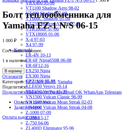
Крышка двигателя для Yamaha FZ-1 N/S 06-15
1 500
₽
VRX400 95-96
VT1100 Shadow Aero 98-02
Болт теплообменника для
VT400 Shadow 97-08
VT600C Shadow 01-08
Yamaha FZ-1 N/S 06-15
VT750 Shadow A.C.E. 97-01
VTR1000F 97-06
VTX1800S 01-06
X-4 97-03
1 000
₽
X4 97-99
Kawasaki
Состояние хорошее.
ER-4N 10-13
ER-6F Ninja650R 06-08
1 в наличии
ER-6F12-16
EX250 Ninja
В корзину
EX300 Ninja
Отложить
GPZ1100 95-98
Категории:
FZ-1 N/S 06-15
,
Yamaha
KLE650 Versys 10-14
Поделиться
KLE650 Versys 15-20
Поделиться ВКонтакте
Twitter
Email
OK
WhatsApp
Telegram
VN1500 Vulcan Classic 96-99
Оплата и доставка
VN1500 Vulcan Mean Streak 02-03
Задать вопрос
VN1600 Vulcan Mean Streak 04-08
Z-1000 07-09
Оплата и доставка
Z-250 13-17
Z-750 04-06
ZL400D Eliminator 95-96