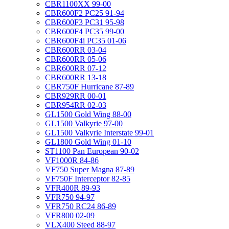
CBR1100XX 99-00
CBR600F2 PC25 91-94
CBR600F3 PC31 95-98
CBR600F4 PC35 99-00
CBR600F4i PC35 01-06
CBR600RR 03-04
CBR600RR 05-06
CBR600RR 07-12
CBR600RR 13-18
CBR750F Hurricane 87-89
CBR929RR 00-01
CBR954RR 02-03
GL1500 Gold Wing 88-00
GL1500 Valkyrie 97-00
GL1500 Valkyrie Interstate 99-01
GL1800 Gold Wing 01-10
ST1100 Pan European 90-02
VF1000R 84-86
VF750 Super Magna 87-89
VF750F Interceptor 82-85
VFR400R 89-93
VFR750 94-97
VFR750 RC24 86-89
VFR800 02-09
VLX400 Steed 88-97