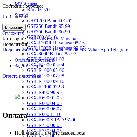
MV Agusta
Состояние хорошее.
Brutale 920
Suzuki
1 в наличии
GSF1200 Bandit 01-05
GSF250 Bandit 95-99
В корзину
GSF750 Bandit 96-99
Отложить
GSR600 06-10
Категории:
FZ-1 N/S 06-15
,
Yamaha
GSX-1300R Hayabusa 08-16
Поделиться
GSX-1300R Hayabusa 99-07
Поделиться ВКонтакте
Twitter
Email
OK
WhatsApp
Telegram
GSX-600F Katana 88-97
GSX-R1000 01-02
Оплата и доставка
GSX-R1000 03-04
Задать вопрос
GSX-R1000 05-06
GSX-R1000 07-08
Оплата и доставка
GSX-R1000 09-16
GSX-R1100 93-98
GSX-R400 90-95
GSX-R600 01-03
GSX-R600 04-05
GSX-R600 06-07
Оплата
GSX-R600 11-16
GSX-R600 SRAD 97-00
GSX-R750 00-03
GSX-R750 04-05
Наличными в пункте самовывоза
GSX-R750 06-07