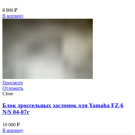
8 800
₽
В корзину
Просмотр
Отложить
Close
Блок дроссельных заслонок для Yamaha FZ-6
N/S 04-07г
10 000
₽
В корзину