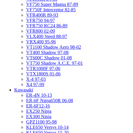
VF750 Super Magna 87-89
VF750F Interceptor 82-85
VFR400R 89-93
VFR750 94-97
VFR750 RC24 86-89
VFR800 02-09
VLX400 Steed 88-97
VRX400 95-96
VT1100 Shadow Aero 98-02
VT400 Shadow 97-08
VT600C Shadow 01-08
VT750 Shadow A.C.E. 97-01
VTR1000F 97-06
VTX1800S 01-06
X-4 97-03
X4 97-99
Kawasaki
ER-4N 10-13
ER-6F Ninja650R 06-08
ER-6F12-16
EX250 Ninja
EX300 Ninja
GPZ1100 95-98
KLE650 Versys 10-14
KLE650 Versys 15-20