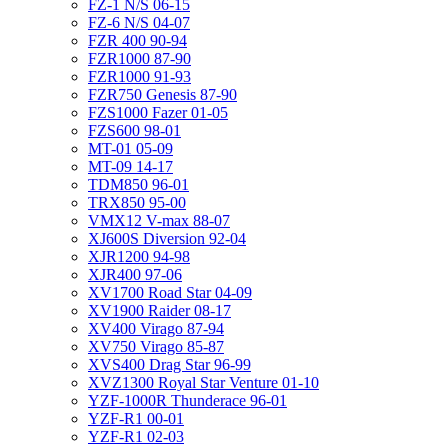
FZ-1 N/S 06-15
FZ-6 N/S 04-07
FZR 400 90-94
FZR1000 87-90
FZR1000 91-93
FZR750 Genesis 87-90
FZS1000 Fazer 01-05
FZS600 98-01
MT-01 05-09
MT-09 14-17
TDM850 96-01
TRX850 95-00
VMX12 V-max 88-07
XJ600S Diversion 92-04
XJR1200 94-98
XJR400 97-06
XV1700 Road Star 04-09
XV1900 Raider 08-17
XV400 Virago 87-94
XV750 Virago 85-87
XVS400 Drag Star 96-99
XVZ1300 Royal Star Venture 01-10
YZF-1000R Thunderace 96-01
YZF-R1 00-01
YZF-R1 02-03