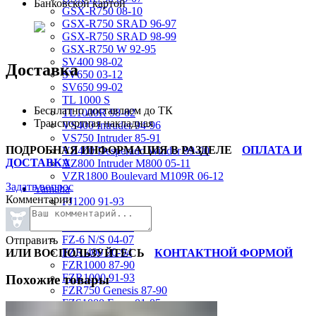
Банковской картой
GSX-R750 08-10
GSX-R750 SRAD 96-97
GSX-R750 SRAD 98-99
GSX-R750 W 92-95
SV400 98-02
Доставка
SV650 03-12
SV650 99-02
TL 1000 S
Бесплатно доставляем до ТК
TL1000R 98-02
Транспортная накладная
VS400 Intruder 94-96
VS750 Intruder 85-91
ПОДРОБНАЯ ИНФОРМАЦИЯ В РАЗДЕЛЕ
ОПЛАТА И
VZ400 Desperado Winder 99-00
ДОСТАВКА
VZ800 Intruder M800 05-11
VZR1800 Boulevard M109R 06-12
Задать вопрос
Yamaha
Комментарии
FJ1200 91-93
FJR1300 06-12
FZ-1 N/S 06-15
FZ-6 N/S 04-07
Отправить
FZR 400 90-94
ИЛИ ВОСПОЛЬЗУЙТЕСЬ
КОНТАКТНОЙ ФОРМОЙ
FZR1000 87-90
FZR1000 91-93
Похожие товары
FZR750 Genesis 87-90
FZS1000 Fazer 01-05
FZS600 98-01