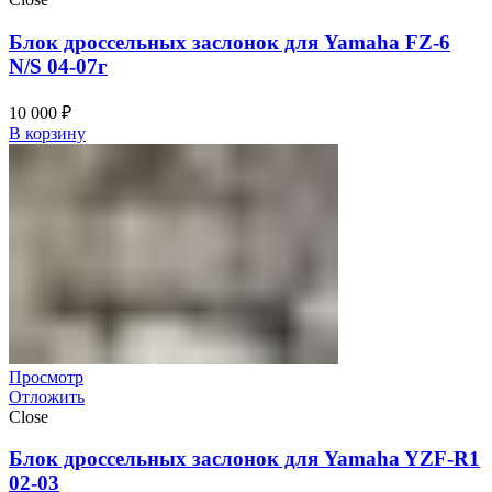
Блок дроссельных заслонок для Yamaha FZ-6
N/S 04-07г
10 000
₽
В корзину
Просмотр
Отложить
Close
Блок дроссельных заслонок для Yamaha YZF-R1
02-03