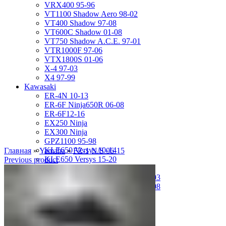
VRX400 95-96
VT1100 Shadow Aero 98-02
VT400 Shadow 97-08
VT600C Shadow 01-08
VT750 Shadow A.C.E. 97-01
VTR1000F 97-06
VTX1800S 01-06
X-4 97-03
X4 97-99
Kawasaki
ER-4N 10-13
ER-6F Ninja650R 06-08
ER-6F12-16
EX250 Ninja
EX300 Ninja
GPZ1100 95-98
KLE650 Versys 10-14
Главная
»
Yamaha
»
FZ-1 N/S 06-15
KLE650 Versys 15-20
Previous product
VN1500 Vulcan Classic 96-99
VN1500 Vulcan Mean Streak 02-03
VN1600 Vulcan Mean Streak 04-08
Z-1000 07-09
Z-250 13-17
Z-750 04-06
ZL400D Eliminator 95-96