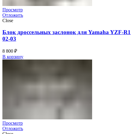
Просмотр
Отложить
Close
Блок дроссельных заслонок для Yamaha YZF-R1
02-03
8 800
₽
В корзину
Просмотр
Отложить
Close