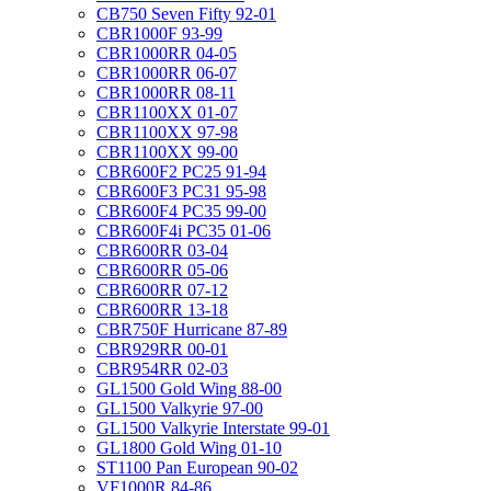
CB750 Seven Fifty 92-01
CBR1000F 93-99
CBR1000RR 04-05
CBR1000RR 06-07
CBR1000RR 08-11
CBR1100XX 01-07
CBR1100XX 97-98
CBR1100XX 99-00
CBR600F2 PC25 91-94
CBR600F3 PC31 95-98
CBR600F4 PC35 99-00
CBR600F4i PC35 01-06
CBR600RR 03-04
CBR600RR 05-06
CBR600RR 07-12
CBR600RR 13-18
CBR750F Hurricane 87-89
CBR929RR 00-01
CBR954RR 02-03
GL1500 Gold Wing 88-00
GL1500 Valkyrie 97-00
GL1500 Valkyrie Interstate 99-01
GL1800 Gold Wing 01-10
ST1100 Pan European 90-02
VF1000R 84-86