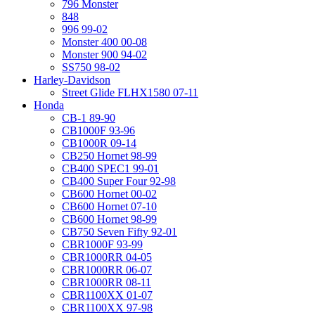
796 Monster
848
996 99-02
Monster 400 00-08
Monster 900 94-02
SS750 98-02
Harley-Davidson
Street Glide FLHX1580 07-11
Honda
CB-1 89-90
CB1000F 93-96
CB1000R 09-14
CB250 Hornet 98-99
CB400 SPEC1 99-01
CB400 Super Four 92-98
CB600 Hornet 00-02
CB600 Hornet 07-10
CB600 Hornet 98-99
CB750 Seven Fifty 92-01
CBR1000F 93-99
CBR1000RR 04-05
CBR1000RR 06-07
CBR1000RR 08-11
CBR1100XX 01-07
CBR1100XX 97-98