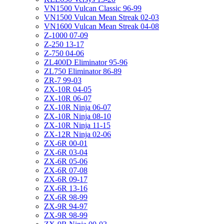
VN1500 Vulcan Classic 96-99
VN1500 Vulcan Mean Streak 02-03
VN1600 Vulcan Mean Streak 04-08
Z-1000 07-09
Z-250 13-17
Z-750 04-06
ZL400D Eliminator 95-96
ZL750 Eliminator 86-89
ZR-7 99-03
ZX-10R 04-05
ZX-10R 06-07
ZX-10R Ninja 06-07
ZX-10R Ninja 08-10
ZX-10R Ninja 11-15
ZX-12R Ninja 02-06
ZX-6R 00-01
ZX-6R 03-04
ZX-6R 05-06
ZX-6R 07-08
ZX-6R 09-17
ZX-6R 13-16
ZX-6R 98-99
ZX-9R 94-97
ZX-9R 98-99