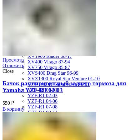
MT-01 05-09
MT-09 14-17
TDM850 96-01
TRX850 95-00
VMX12 V-max 88-07
XJ600S Diversion 92-04
XJR1200 94-98
XJR400 97-06
XV1700 Road Star 04-09
XV1900 Raider 08-17
Просмотр
XV400 Virago 87-94
Отложить
XV750 Virago 85-87
Close
XVS400 Drag Star 96-99
XVZ1300 Royal Star Venture 01-10
Бачок расширительный заднего тормоза для
YZF-1000R Thunderace 96-01
Yamaha YZF-R1 02-03
YZF-R1 00-01
YZF-R1 02-03
YZF-R1 04-06
550
₽
YZF-R1 07-08
В корзину
YZF-R1 09-14
YZF-R1 09-15
YZF-R1 98-99
YZF-R6 03-05
YZF-R6 06-07