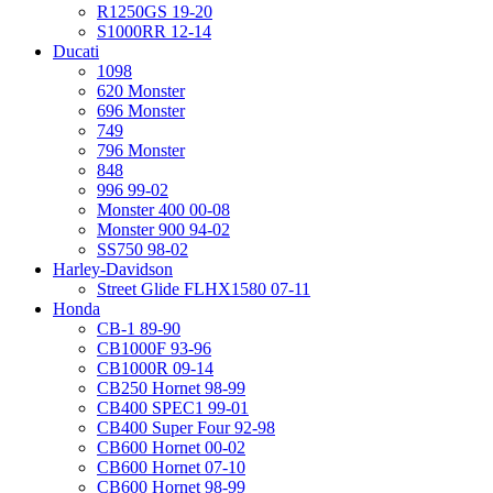
R1250GS 19-20
S1000RR 12-14
Ducati
1098
620 Monster
696 Monster
749
796 Monster
848
996 99-02
Monster 400 00-08
Monster 900 94-02
SS750 98-02
Harley-Davidson
Street Glide FLHX1580 07-11
Honda
CB-1 89-90
CB1000F 93-96
CB1000R 09-14
CB250 Hornet 98-99
CB400 SPEC1 99-01
CB400 Super Four 92-98
CB600 Hornet 00-02
CB600 Hornet 07-10
CB600 Hornet 98-99