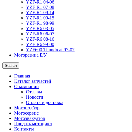
YZF-R1 04-06
YZF-R1 07-08
YZF-R1 09-14
YZF-R1 09-15
YZF-R1 98-99
YZF-R6 03-05
YZF-R6 06-07
YZF-R6 08-16
YZF-R6 99-00
YZF600 Thundrcat 97-07
Моторезина Б/У
Search
Главная
Каталог запчастей
О компании
Отзывы
Новости
Оплата и доставка
Мотоподбор
Мотосервис
Мотоэвакуатор
Продать мотоцикл
Контакты