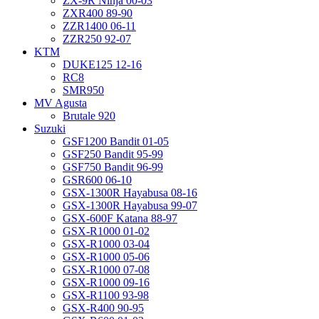
ZX-9R Ninja 00-03
ZXR400 89-90
ZZR1400 06-11
ZZR250 92-07
KTM
DUKE125 12-16
RC8
SMR950
MV Agusta
Brutale 920
Suzuki
GSF1200 Bandit 01-05
GSF250 Bandit 95-99
GSF750 Bandit 96-99
GSR600 06-10
GSX-1300R Hayabusa 08-16
GSX-1300R Hayabusa 99-07
GSX-600F Katana 88-97
GSX-R1000 01-02
GSX-R1000 03-04
GSX-R1000 05-06
GSX-R1000 07-08
GSX-R1000 09-16
GSX-R1100 93-98
GSX-R400 90-95