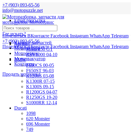
+7 (903) 093-65-56
info@motopuzzle.net
Email рассылка
Новости
Где искать?
Поделиться ВКонтакте
Facebook
Instagram
WhatsApp
Telegram
+7 (903) 093-65-56
Каталог запчастей
Aprilia
Поделиться ВКонтакте
Facebook
Instagram
WhatsApp
Telegram
Мотоподбор
Mana 850 GT
Мотосервис
RSV1000 04-10
Мотоэвакуатор
BMW
Контакты
F650CS 00-05
F650ST 96-03
Продать мотоцикл
K1200S 03-08
K1300R 07-15
K1300S 09-15
R1200GS 04-07
R1250GS 19-20
S1000RR 12-14
Ducati
1098
620 Monster
696 Monster
749