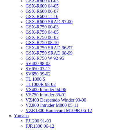
GSX-R600 01-03
GSX-R600 04-05
GSX-R600 06-07
GSX-R600 11-16
GSX-R600 SRAD 97-00
GSX-R750 00-03
GSX-R750 04-05
GSX-R750 06-07
GSX-R750 08-10
GSX-R750 SRAD 96-97
GSX-R750 SRAD 98-99
GSX-R750 W 92-95
SV400 98-02
SV650 03-12
SV650 99-02
TL 1000 S
TL1000R 98-02
VS400 Intruder 94-96
VS750 Intruder 85-91
VZ400 Desperado Winder 99-00
VZ800 Intruder M800 05-11
VZR1800 Boulevard M109R 06-12
Yamaha
FJ1200 91-93
FJR1300 06-12