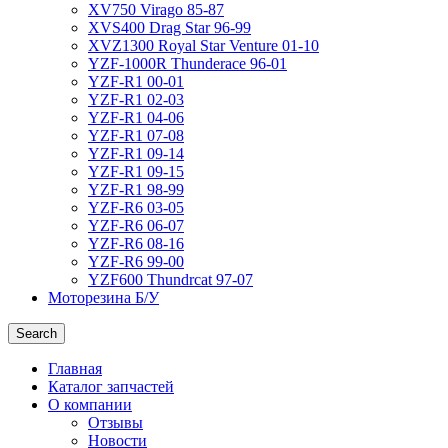
XV750 Virago 85-87
XVS400 Drag Star 96-99
XVZ1300 Royal Star Venture 01-10
YZF-1000R Thunderace 96-01
YZF-R1 00-01
YZF-R1 02-03
YZF-R1 04-06
YZF-R1 07-08
YZF-R1 09-14
YZF-R1 09-15
YZF-R1 98-99
YZF-R6 03-05
YZF-R6 06-07
YZF-R6 08-16
YZF-R6 99-00
YZF600 Thundrcat 97-07
Моторезина Б/У
Search
Главная
Каталог запчастей
О компании
Отзывы
Новости