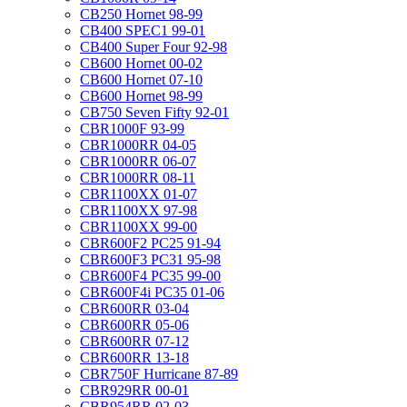
CB250 Hornet 98-99
CB400 SPEC1 99-01
CB400 Super Four 92-98
CB600 Hornet 00-02
CB600 Hornet 07-10
CB600 Hornet 98-99
CB750 Seven Fifty 92-01
CBR1000F 93-99
CBR1000RR 04-05
CBR1000RR 06-07
CBR1000RR 08-11
CBR1100XX 01-07
CBR1100XX 97-98
CBR1100XX 99-00
CBR600F2 PC25 91-94
CBR600F3 PC31 95-98
CBR600F4 PC35 99-00
CBR600F4i PC35 01-06
CBR600RR 03-04
CBR600RR 05-06
CBR600RR 07-12
CBR600RR 13-18
CBR750F Hurricane 87-89
CBR929RR 00-01
CBR954RR 02-03