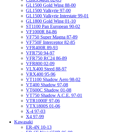
GL1500 Gold Wing 88-00
GL1500 Valkyrie 97-00
GL1500 Valkyrie Interstate 99-01
GL1800 Gold Wing 01-10
ST1100 Pan European 90-02
VF1000R 84-86
VF750 Super Magna 87-89
VF750F Interceptor 82-85
VFR400R 89-93
VFR750 94-97
VFR750 RC24 86-89
VFR800 02-09
VLX400 Steed 88-97
VRX400 95-96
VT1100 Shadow Aero 98-02
VT400 Shadow 97-08
VT600C Shadow 01-08
VT750 Shadow A.C.E. 97-01
VTR1000F 97-06
VTX1800S 01-06
X-4 97-03
X4 97-99
Kawasaki
ER-4N 10-13