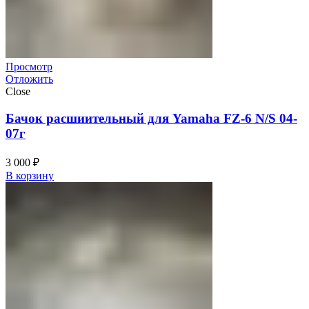
Просмотр
Отложить
Close
Бачок расшиительный для Yamaha FZ-6 N/S 04-
07г
3 000
₽
В корзину