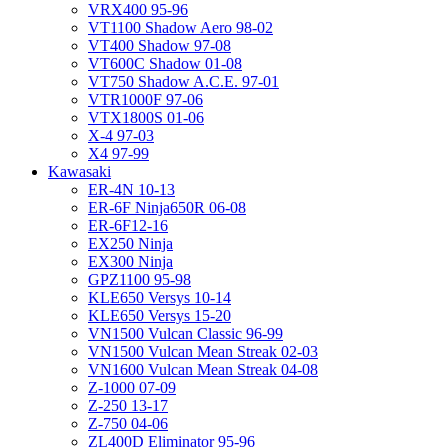
VRX400 95-96
VT1100 Shadow Aero 98-02
VT400 Shadow 97-08
VT600C Shadow 01-08
VT750 Shadow A.C.E. 97-01
VTR1000F 97-06
VTX1800S 01-06
X-4 97-03
X4 97-99
Kawasaki
ER-4N 10-13
ER-6F Ninja650R 06-08
ER-6F12-16
EX250 Ninja
EX300 Ninja
GPZ1100 95-98
KLE650 Versys 10-14
KLE650 Versys 15-20
VN1500 Vulcan Classic 96-99
VN1500 Vulcan Mean Streak 02-03
VN1600 Vulcan Mean Streak 04-08
Z-1000 07-09
Z-250 13-17
Z-750 04-06
ZL400D Eliminator 95-96