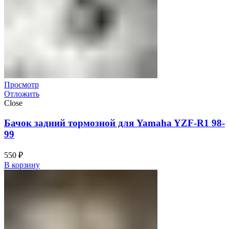
Просмотр
Отложить
Close
Бачок задний тормозной для Yamaha YZF-R1 98-
99
550
₽
В корзину