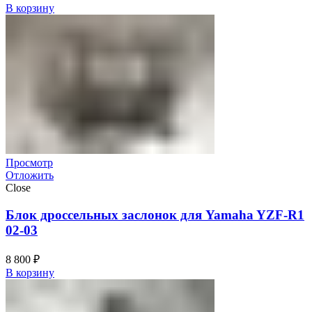
В корзину
Просмотр
Отложить
Close
Блок дроссельных заслонок для Yamaha YZF-R1
02-03
8 800
₽
В корзину