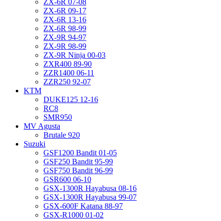
ZX-6R 07-08
ZX-6R 09-17
ZX-6R 13-16
ZX-6R 98-99
ZX-9R 94-97
ZX-9R 98-99
ZX-9R Ninja 00-03
ZXR400 89-90
ZZR1400 06-11
ZZR250 92-07
KTM
DUKE125 12-16
RC8
SMR950
MV Agusta
Brutale 920
Suzuki
GSF1200 Bandit 01-05
GSF250 Bandit 95-99
GSF750 Bandit 96-99
GSR600 06-10
GSX-1300R Hayabusa 08-16
GSX-1300R Hayabusa 99-07
GSX-600F Katana 88-97
GSX-R1000 01-02