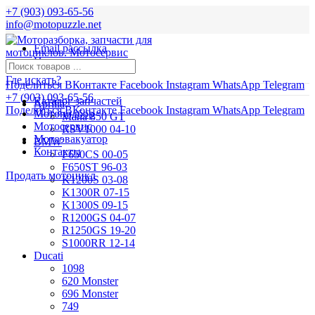
+7 (903) 093-65-56
info@motopuzzle.net
Email рассылка
Новости
Где искать?
Поделиться ВКонтакте
Facebook
Instagram
WhatsApp
Telegram
+7 (903) 093-65-56
Каталог запчастей
Aprilia
Поделиться ВКонтакте
Facebook
Instagram
WhatsApp
Telegram
Мотоподбор
Mana 850 GT
Мотосервис
RSV1000 04-10
Мотоэвакуатор
BMW
Контакты
F650CS 00-05
F650ST 96-03
Продать мотоцикл
K1200S 03-08
K1300R 07-15
K1300S 09-15
R1200GS 04-07
R1250GS 19-20
S1000RR 12-14
Ducati
1098
620 Monster
696 Monster
749