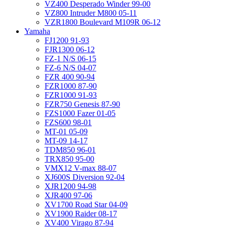
VZ400 Desperado Winder 99-00
VZ800 Intruder M800 05-11
VZR1800 Boulevard M109R 06-12
Yamaha
FJ1200 91-93
FJR1300 06-12
FZ-1 N/S 06-15
FZ-6 N/S 04-07
FZR 400 90-94
FZR1000 87-90
FZR1000 91-93
FZR750 Genesis 87-90
FZS1000 Fazer 01-05
FZS600 98-01
MT-01 05-09
MT-09 14-17
TDM850 96-01
TRX850 95-00
VMX12 V-max 88-07
XJ600S Diversion 92-04
XJR1200 94-98
XJR400 97-06
XV1700 Road Star 04-09
XV1900 Raider 08-17
XV400 Virago 87-94