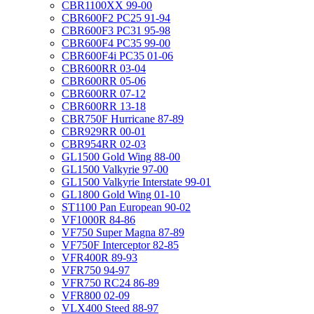
CBR1100XX 99-00
CBR600F2 PC25 91-94
CBR600F3 PC31 95-98
CBR600F4 PC35 99-00
CBR600F4i PC35 01-06
CBR600RR 03-04
CBR600RR 05-06
CBR600RR 07-12
CBR600RR 13-18
CBR750F Hurricane 87-89
CBR929RR 00-01
CBR954RR 02-03
GL1500 Gold Wing 88-00
GL1500 Valkyrie 97-00
GL1500 Valkyrie Interstate 99-01
GL1800 Gold Wing 01-10
ST1100 Pan European 90-02
VF1000R 84-86
VF750 Super Magna 87-89
VF750F Interceptor 82-85
VFR400R 89-93
VFR750 94-97
VFR750 RC24 86-89
VFR800 02-09
VLX400 Steed 88-97