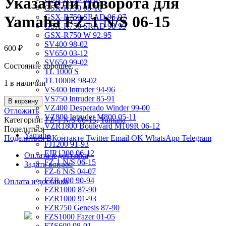
Указатели поворота для
GSX-R750 08-10
GSX-R750 SRAD 96-97
Yamaha FZ-1 N/S 06-15
GSX-R750 SRAD 98-99
GSX-R750 W 92-95
SV400 98-02
600
₽
SV650 03-12
SV650 99-02
Состояние хорошее.
TL 1000 S
TL1000R 98-02
1 в наличии
VS400 Intruder 94-96
VS750 Intruder 85-91
В корзину
VZ400 Desperado Winder 99-00
Отложить
VZ800 Intruder M800 05-11
Категории:
FZ-1 N/S 06-15
,
Yamaha
VZR1800 Boulevard M109R 06-12
Поделиться
Yamaha
Поделиться ВКонтакте
Twitter
Email
OK
WhatsApp
Telegram
FJ1200 91-93
FJR1300 06-12
Оплата и доставка
FZ-1 N/S 06-15
Задать вопрос
FZ-6 N/S 04-07
FZR 400 90-94
Оплата и доставка
FZR1000 87-90
FZR1000 91-93
FZR750 Genesis 87-90
FZS1000 Fazer 01-05
FZS600 98-01