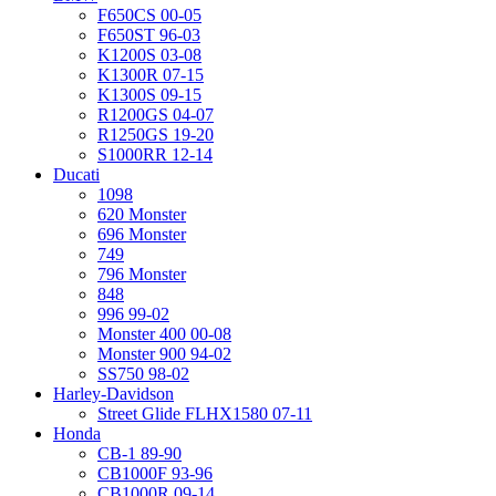
F650CS 00-05
F650ST 96-03
K1200S 03-08
K1300R 07-15
K1300S 09-15
R1200GS 04-07
R1250GS 19-20
S1000RR 12-14
Ducati
1098
620 Monster
696 Monster
749
796 Monster
848
996 99-02
Monster 400 00-08
Monster 900 94-02
SS750 98-02
Harley-Davidson
Street Glide FLHX1580 07-11
Honda
CB-1 89-90
CB1000F 93-96
CB1000R 09-14