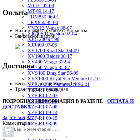
MT-01 05-09
Оплата
MT-09 14-17
TDM850 96-01
TRX850 95-00
VMX12 V-max 88-07
Наличными в пункте самовывоза
XJ600S Diversion 92-04
Банковской картой
XJR1200 94-98
XJR400 97-06
XV1700 Road Star 04-09
XV1900 Raider 08-17
XV400 Virago 87-94
Доставка
XV750 Virago 85-87
XVS400 Drag Star 96-99
XVZ1300 Royal Star Venture 01-10
Бесплатно доставляем до ТК
YZF-1000R Thunderace 96-01
Транспортная накладная
YZF-R1 00-01
YZF-R1 02-03
ПОДРОБНАЯ ИНФОРМАЦИЯ В РАЗДЕЛЕ
ОПЛАТА И
YZF-R1 04-06
ДОСТАВКА
YZF-R1 07-08
YZF-R1 09-14
Задать вопрос
YZF-R1 09-15
Комментарии
YZF-R1 98-99
YZF-R6 03-05
YZF-R6 06-07