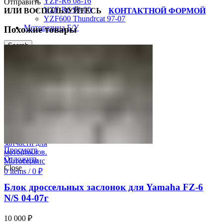
YZF-R6 08-16
Отправить
YZF-R6 99-00
ИЛИ ВОСПОЛЬЗУЙТЕСЬ
КОНТАКТНОЙ ФОРМОЙ
YZF600 Thundrcat 97-07
Моторезина Б/У
Похожие товары
Search
Авторизация
0
Отложить
0
items
/
0
₽
Меню
Просмотр
Отложить
Close
0
items
/
0
₽
Блок дроссельных заслонок для Yamaha FZ-6
N/S 04-07г
10 000
₽