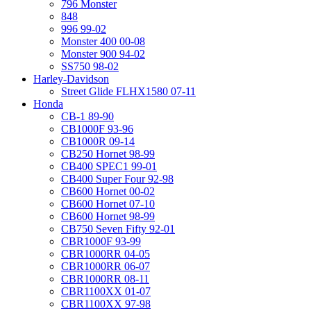
796 Monster
848
996 99-02
Monster 400 00-08
Monster 900 94-02
SS750 98-02
Harley-Davidson
Street Glide FLHX1580 07-11
Honda
CB-1 89-90
CB1000F 93-96
CB1000R 09-14
CB250 Hornet 98-99
CB400 SPEC1 99-01
CB400 Super Four 92-98
CB600 Hornet 00-02
CB600 Hornet 07-10
CB600 Hornet 98-99
CB750 Seven Fifty 92-01
CBR1000F 93-99
CBR1000RR 04-05
CBR1000RR 06-07
CBR1000RR 08-11
CBR1100XX 01-07
CBR1100XX 97-98