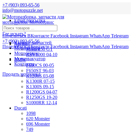
+7 (903) 093-65-56
info@motopuzzle.net
Email рассылка
Новости
Где искать?
Поделиться ВКонтакте
Facebook
Instagram
WhatsApp
Telegram
+7 (903) 093-65-56
Каталог запчастей
Aprilia
Поделиться ВКонтакте
Facebook
Instagram
WhatsApp
Telegram
Мотоподбор
Mana 850 GT
Мотосервис
RSV1000 04-10
Мотоэвакуатор
BMW
Контакты
F650CS 00-05
F650ST 96-03
Продать мотоцикл
K1200S 03-08
K1300R 07-15
K1300S 09-15
R1200GS 04-07
R1250GS 19-20
S1000RR 12-14
Ducati
1098
620 Monster
696 Monster
749