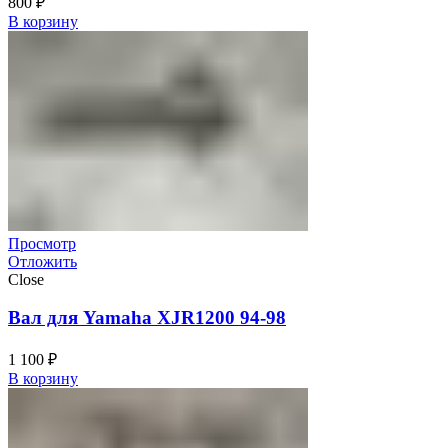
800
₽
В корзину
Просмотр
Отложить
Close
Вал для Yamaha XJR1200 94-98
1 100
₽
В корзину