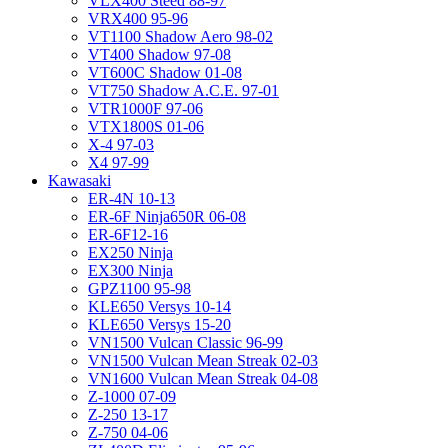
VLX400 Steed 88-97
VRX400 95-96
VT1100 Shadow Aero 98-02
VT400 Shadow 97-08
VT600C Shadow 01-08
VT750 Shadow A.C.E. 97-01
VTR1000F 97-06
VTX1800S 01-06
X-4 97-03
X4 97-99
Kawasaki
ER-4N 10-13
ER-6F Ninja650R 06-08
ER-6F12-16
EX250 Ninja
EX300 Ninja
GPZ1100 95-98
KLE650 Versys 10-14
KLE650 Versys 15-20
VN1500 Vulcan Classic 96-99
VN1500 Vulcan Mean Streak 02-03
VN1600 Vulcan Mean Streak 04-08
Z-1000 07-09
Z-250 13-17
Z-750 04-06