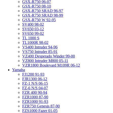
GSX-R750 06-07
GSX-R750 08-10
GSX-R750 SRAD 96-97
GSX-R750 SRAD 98-99
GSX-R750 W 92-95
SV400 98-02
SV650 03-12
SV650 99-02
TL 1000 S
TL1000R 98-02
VS400 Intruder 94-96
VS750 Intruder 85-91
VZ400 Desperado Winder 99-00
VZ800 Intruder M800 05-11
VZR1800 Boulevard M109R 06-12
Yamaha
FJ1200 91-93
FJR1300 06-12
FZ-1 N/S 06-15
FZ-6 N/S 04-07
FZR 400 90-94
FZR1000 87-90
FZR1000 91-93
FZR750 Genesis 87-90
FZS1000 Fazer 01-05