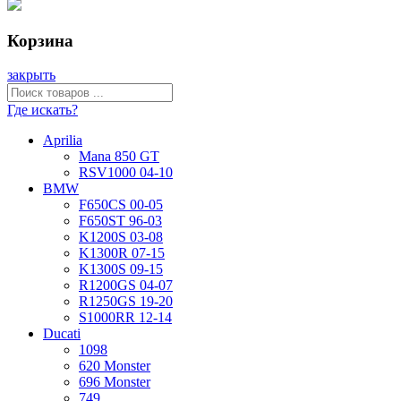
Корзина
закрыть
Где искать?
Aprilia
Mana 850 GT
RSV1000 04-10
BMW
F650CS 00-05
F650ST 96-03
K1200S 03-08
K1300R 07-15
K1300S 09-15
R1200GS 04-07
R1250GS 19-20
S1000RR 12-14
Ducati
1098
620 Monster
696 Monster
749