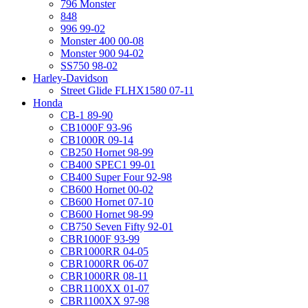
796 Monster
848
996 99-02
Monster 400 00-08
Monster 900 94-02
SS750 98-02
Harley-Davidson
Street Glide FLHX1580 07-11
Honda
CB-1 89-90
CB1000F 93-96
CB1000R 09-14
CB250 Hornet 98-99
CB400 SPEC1 99-01
CB400 Super Four 92-98
CB600 Hornet 00-02
CB600 Hornet 07-10
CB600 Hornet 98-99
CB750 Seven Fifty 92-01
CBR1000F 93-99
CBR1000RR 04-05
CBR1000RR 06-07
CBR1000RR 08-11
CBR1100XX 01-07
CBR1100XX 97-98