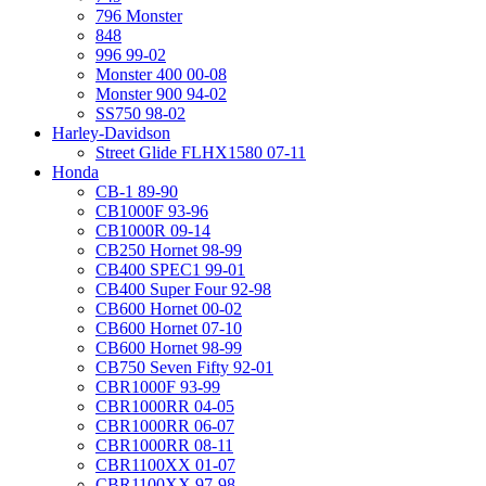
796 Monster
848
996 99-02
Monster 400 00-08
Monster 900 94-02
SS750 98-02
Harley-Davidson
Street Glide FLHX1580 07-11
Honda
CB-1 89-90
CB1000F 93-96
CB1000R 09-14
CB250 Hornet 98-99
CB400 SPEC1 99-01
CB400 Super Four 92-98
CB600 Hornet 00-02
CB600 Hornet 07-10
CB600 Hornet 98-99
CB750 Seven Fifty 92-01
CBR1000F 93-99
CBR1000RR 04-05
CBR1000RR 06-07
CBR1000RR 08-11
CBR1100XX 01-07
CBR1100XX 97-98