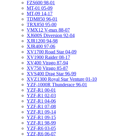
FZS600 98-01
MT-01 05-09
MT-09 14-17
TDM850 96-01
TRX850 95-00
VMX12 V-max 88-07
XJ600S Diversion 92-04
XJR1200 94-98
XJR400 97-06
XV1700 Road Star 04-09
XV1900 Raider 08-17
XV400 Virago 87-94
XV750 Virago 85-87
XVS400 Drag Star 96-99
XVZ1300 Royal Star Venture 01-10
YZF-1000R Thunderace 96-01
YZF-R1 00-01
YZF-R1 02-03
YZF-R1 04-06
YZF-R1 07-08
YZF-R1 09-14
YZF-R1 09-15
YZF-R1 98-99
YZF-R6 03-05
YZF-R6 06-07