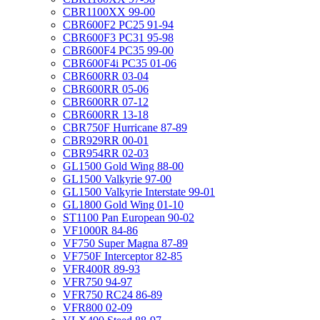
CBR1100XX 99-00
CBR600F2 PC25 91-94
CBR600F3 PC31 95-98
CBR600F4 PC35 99-00
CBR600F4i PC35 01-06
CBR600RR 03-04
CBR600RR 05-06
CBR600RR 07-12
CBR600RR 13-18
CBR750F Hurricane 87-89
CBR929RR 00-01
CBR954RR 02-03
GL1500 Gold Wing 88-00
GL1500 Valkyrie 97-00
GL1500 Valkyrie Interstate 99-01
GL1800 Gold Wing 01-10
ST1100 Pan European 90-02
VF1000R 84-86
VF750 Super Magna 87-89
VF750F Interceptor 82-85
VFR400R 89-93
VFR750 94-97
VFR750 RC24 86-89
VFR800 02-09