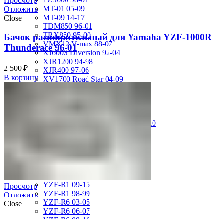
Просмотр
MT-01 05-09
Отложить
MT-09 14-17
Close
TDM850 96-01
TRX850 95-00
Бачок расширительный для Yamaha YZF-1000R
VMX12 V-max 88-07
Thunderace 96-01
XJ600S Diversion 92-04
XJR1200 94-98
2 500
₽
XJR400 97-06
В корзину
XV1700 Road Star 04-09
XV1900 Raider 08-17
XV400 Virago 87-94
XV750 Virago 85-87
XVS400 Drag Star 96-99
XVZ1300 Royal Star Venture 01-10
YZF-1000R Thunderace 96-01
YZF-R1 00-01
YZF-R1 02-03
YZF-R1 04-06
YZF-R1 07-08
YZF-R1 09-14
YZF-R1 09-15
Просмотр
YZF-R1 98-99
Отложить
YZF-R6 03-05
Close
YZF-R6 06-07