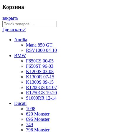
Корзина
закрыть
Где искать?
Aprilia
Mana 850 GT
RSV1000 04-10
BMW
F650CS 00-05
F650ST 96-03
K1200S 03-08
K1300R 07-15
K1300S 09-15
R1200GS 04-07
R1250GS 19-20
S1000RR 12-14
Ducati
1098
620 Monster
696 Monster
749
796 Monster