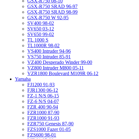
GSX-R750 08-10
GSX-R750 SRAD 96-97
GSX-R750 SRAD 98-99
GSX-R750 W 92-95
SV400 98-02
SV650 03-12
SV650 99-02
TL 1000 S
TL1000R 98-02
VS400 Intruder 94-96
VS750 Intruder 85-91
VZ400 Desperado Winder 99-00
VZ800 Intruder M800 05-11
VZR1800 Boulevard M109R 06-12
Yamaha
FJ1200 91-93
FJR1300 06-12
FZ-1 N/S 06-15
FZ-6 N/S 04-07
FZR 400 90-94
FZR1000 87-90
FZR1000 91-93
FZR750 Genesis 87-90
FZS1000 Fazer 01-05
FZS600 98-01