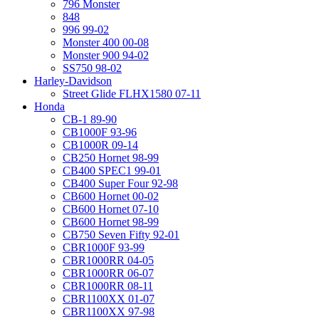
796 Monster
848
996 99-02
Monster 400 00-08
Monster 900 94-02
SS750 98-02
Harley-Davidson
Street Glide FLHX1580 07-11
Honda
CB-1 89-90
CB1000F 93-96
CB1000R 09-14
CB250 Hornet 98-99
CB400 SPEC1 99-01
CB400 Super Four 92-98
CB600 Hornet 00-02
CB600 Hornet 07-10
CB600 Hornet 98-99
CB750 Seven Fifty 92-01
CBR1000F 93-99
CBR1000RR 04-05
CBR1000RR 06-07
CBR1000RR 08-11
CBR1100XX 01-07
CBR1100XX 97-98