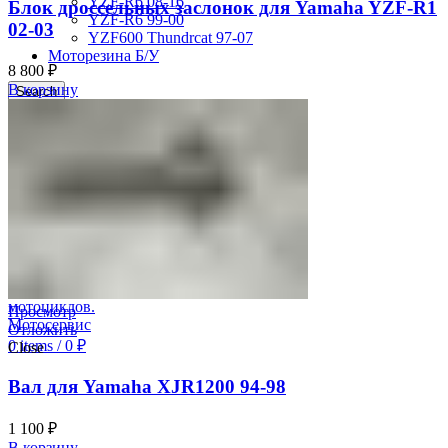
YZF-R6 08-16
Блок дроссельных заслонок для Yamaha YZF-R1
YZF-R6 99-00
02-03
YZF600 Thundrcat 97-07
Моторезина Б/У
8 800
₽
В корзину
Search
Авторизация
0
Отложить
0
items
/
0
₽
Меню
Просмотр
Отложить
0
items
/
0
₽
Close
Вал для Yamaha XJR1200 94-98
1 100
₽
В корзину