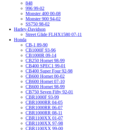
848
996 99-02
Monster 400 00-08
Monster 900 94-02
SS750 98-02
Harley-Davidson
Street Glide FLHX1580 07-11
Honda
CB-1 89-90
CB1000F 93-96
CB1000R 09-14
CB250 Hornet 98-99
CB400 SPEC1 99-01
CB400 Super Four 92-98
CB600 Hornet 00-02
CB600 Hornet 07-10
CB600 Hornet 98-99
CB750 Seven Fifty 92-01
CBR1000F 93-99
CBR1000RR 04-05
CBR1000RR 06-07
CBR1000RR 08-11
CBR1100XX 01-07
CBR1100XX 97-98
CBR1100XX 99-00