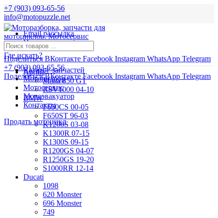
+7 (903) 093-65-56
info@motopuzzle.net
Email рассылка
Новости
Где искать?
Поделиться ВКонтакте
Facebook
Instagram
WhatsApp
Telegram
+7 (903) 093-65-56
Каталог запчастей
Aprilia
Поделиться ВКонтакте
Facebook
Instagram
WhatsApp
Telegram
Мотоподбор
Mana 850 GT
Мотосервис
RSV1000 04-10
Мотоэвакуатор
BMW
Контакты
F650CS 00-05
F650ST 96-03
Продать мотоцикл
K1200S 03-08
K1300R 07-15
K1300S 09-15
R1200GS 04-07
R1250GS 19-20
S1000RR 12-14
Ducati
1098
620 Monster
696 Monster
749