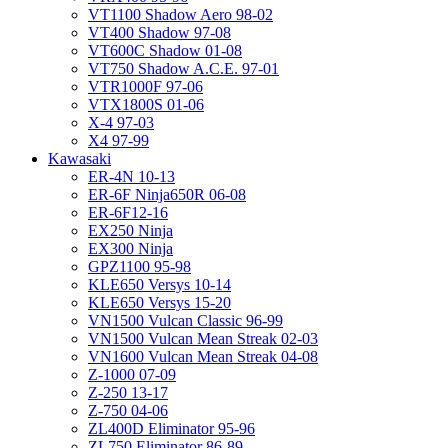
VT1100 Shadow Aero 98-02
VT400 Shadow 97-08
VT600C Shadow 01-08
VT750 Shadow A.C.E. 97-01
VTR1000F 97-06
VTX1800S 01-06
X-4 97-03
X4 97-99
Kawasaki
ER-4N 10-13
ER-6F Ninja650R 06-08
ER-6F12-16
EX250 Ninja
EX300 Ninja
GPZ1100 95-98
KLE650 Versys 10-14
KLE650 Versys 15-20
VN1500 Vulcan Classic 96-99
VN1500 Vulcan Mean Streak 02-03
VN1600 Vulcan Mean Streak 04-08
Z-1000 07-09
Z-250 13-17
Z-750 04-06
ZL400D Eliminator 95-96
ZL750 Eliminator 86-89