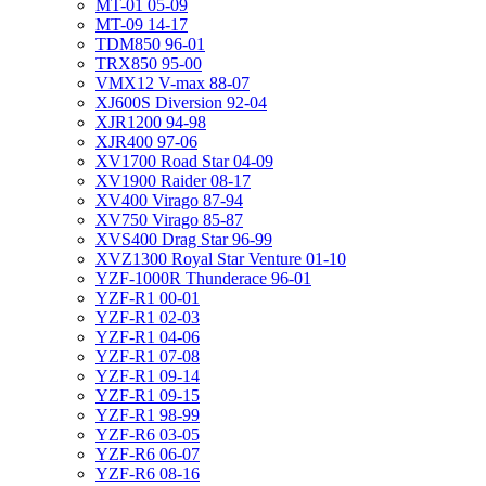
MT-01 05-09
MT-09 14-17
TDM850 96-01
TRX850 95-00
VMX12 V-max 88-07
XJ600S Diversion 92-04
XJR1200 94-98
XJR400 97-06
XV1700 Road Star 04-09
XV1900 Raider 08-17
XV400 Virago 87-94
XV750 Virago 85-87
XVS400 Drag Star 96-99
XVZ1300 Royal Star Venture 01-10
YZF-1000R Thunderace 96-01
YZF-R1 00-01
YZF-R1 02-03
YZF-R1 04-06
YZF-R1 07-08
YZF-R1 09-14
YZF-R1 09-15
YZF-R1 98-99
YZF-R6 03-05
YZF-R6 06-07
YZF-R6 08-16