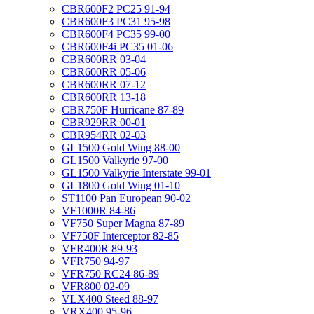
CBR600F2 PC25 91-94
CBR600F3 PC31 95-98
CBR600F4 PC35 99-00
CBR600F4i PC35 01-06
CBR600RR 03-04
CBR600RR 05-06
CBR600RR 07-12
CBR600RR 13-18
CBR750F Hurricane 87-89
CBR929RR 00-01
CBR954RR 02-03
GL1500 Gold Wing 88-00
GL1500 Valkyrie 97-00
GL1500 Valkyrie Interstate 99-01
GL1800 Gold Wing 01-10
ST1100 Pan European 90-02
VF1000R 84-86
VF750 Super Magna 87-89
VF750F Interceptor 82-85
VFR400R 89-93
VFR750 94-97
VFR750 RC24 86-89
VFR800 02-09
VLX400 Steed 88-97
VRX400 95-96