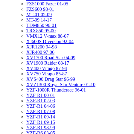
FZS1000 Fazer 01-05
FZS600 98-01
MT-01 05-09
MT-09 14-17
TDM850 96-01
TRX850 95-00
VMX12 V-max 88-07
XJ600S Diversion 92-04
XJR1200 94-98
XJR400 97-06
XV1700 Road Star 04-09
XV1900 Raider 08-17
XV400 Virago 87-94
XV750 Virago 85-87
XVS400 Drag Star 96-99
XVZ1300 Royal Star Venture 01-10
YZF-1000R Thunderace 96-01
YZF-R1 00-01
YZF-R1 02-03
YZF-R1 04-06
YZF-R1 07-08
YZF-R1 09-14
YZF-R1 09-15
YZF-R1 98-99
YZF-R6 03-05