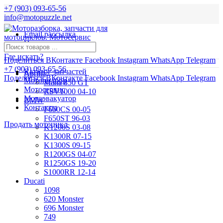
+7 (903) 093-65-56
info@motopuzzle.net
Email рассылка
Новости
Где искать?
Поделиться ВКонтакте
Facebook
Instagram
WhatsApp
Telegram
+7 (903) 093-65-56
Каталог запчастей
Aprilia
Поделиться ВКонтакте
Facebook
Instagram
WhatsApp
Telegram
Мотоподбор
Mana 850 GT
Мотосервис
RSV1000 04-10
Мотоэвакуатор
BMW
Контакты
F650CS 00-05
F650ST 96-03
Продать мотоцикл
K1200S 03-08
K1300R 07-15
K1300S 09-15
R1200GS 04-07
R1250GS 19-20
S1000RR 12-14
Ducati
1098
620 Monster
696 Monster
749