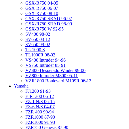
GSX-R750 04-05
GSX-R750 06-07
GSX-R750 08-10
GSX-R750 SRAD 96-97
GSX-R750 SRAD 98-99
GSX-R750 W 92-95
SV400 98-02
SV650 03-12
SV650 99-02
TL 1000 S
TL1000R 98-02
VS400 Intruder 94-96
VS750 Intruder 85-91
VZ400 Desperado Winder 99-00
VZ800 Intruder M800 05-11
VZR1800 Boulevard M109R 06-12
Yamaha
FJ1200 91-93
FJR1300 06-12
FZ-1 N/S 06-15
FZ-6 N/S 04-07
FZR 400 90-94
FZR1000 87-90
FZR1000 91-93
FZR750 Genesis 87-90