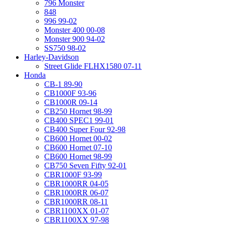
796 Monster
848
996 99-02
Monster 400 00-08
Monster 900 94-02
SS750 98-02
Harley-Davidson
Street Glide FLHX1580 07-11
Honda
CB-1 89-90
CB1000F 93-96
CB1000R 09-14
CB250 Hornet 98-99
CB400 SPEC1 99-01
CB400 Super Four 92-98
CB600 Hornet 00-02
CB600 Hornet 07-10
CB600 Hornet 98-99
CB750 Seven Fifty 92-01
CBR1000F 93-99
CBR1000RR 04-05
CBR1000RR 06-07
CBR1000RR 08-11
CBR1100XX 01-07
CBR1100XX 97-98