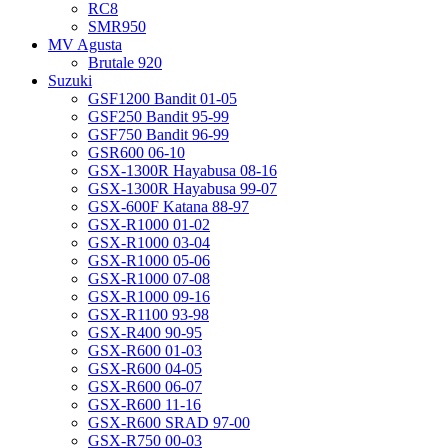
RC8
SMR950
MV Agusta
Brutale 920
Suzuki
GSF1200 Bandit 01-05
GSF250 Bandit 95-99
GSF750 Bandit 96-99
GSR600 06-10
GSX-1300R Hayabusa 08-16
GSX-1300R Hayabusa 99-07
GSX-600F Katana 88-97
GSX-R1000 01-02
GSX-R1000 03-04
GSX-R1000 05-06
GSX-R1000 07-08
GSX-R1000 09-16
GSX-R1100 93-98
GSX-R400 90-95
GSX-R600 01-03
GSX-R600 04-05
GSX-R600 06-07
GSX-R600 11-16
GSX-R600 SRAD 97-00
GSX-R750 00-03