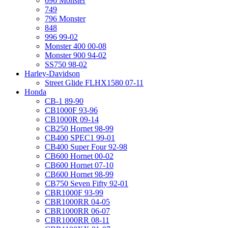
696 Monster
749
796 Monster
848
996 99-02
Monster 400 00-08
Monster 900 94-02
SS750 98-02
Harley-Davidson
Street Glide FLHX1580 07-11
Honda
CB-1 89-90
CB1000F 93-96
CB1000R 09-14
CB250 Hornet 98-99
CB400 SPEC1 99-01
CB400 Super Four 92-98
CB600 Hornet 00-02
CB600 Hornet 07-10
CB600 Hornet 98-99
CB750 Seven Fifty 92-01
CBR1000F 93-99
CBR1000RR 04-05
CBR1000RR 06-07
CBR1000RR 08-11