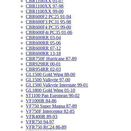
CBR1100XX 01-07
CBR1100XX 97-98
CBR1100XX 99-00
CBR600F2 PC25 91-94
CBR600F3 PC31 95-98
CBR600F4 PC35 99-00
CBR600F4i PC35 01-06
CBR600RR 03-04
CBR600RR 05-06
CBR600RR 07-12
CBR600RR 13-18
CBR750F Hurricane 87-89
CBR929RR 00-01
CBR954RR 02-03
GL1500 Gold Wing 88-00
GL1500 Valkyrie 97-00
GL1500 Valkyrie Interstate 99-01
GL1800 Gold Wing 01-10
ST1100 Pan European 90-02
VF1000R 84-86
VF750 Super Magna 87-89
VF750F Interceptor 82-85
VFR400R 89-93
VFR750 94-97
VFR750 RC24 86-89