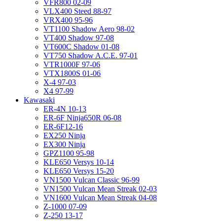
VFR800 02-09
VLX400 Steed 88-97
VRX400 95-96
VT1100 Shadow Aero 98-02
VT400 Shadow 97-08
VT600C Shadow 01-08
VT750 Shadow A.C.E. 97-01
VTR1000F 97-06
VTX1800S 01-06
X-4 97-03
X4 97-99
Kawasaki
ER-4N 10-13
ER-6F Ninja650R 06-08
ER-6F12-16
EX250 Ninja
EX300 Ninja
GPZ1100 95-98
KLE650 Versys 10-14
KLE650 Versys 15-20
VN1500 Vulcan Classic 96-99
VN1500 Vulcan Mean Streak 02-03
VN1600 Vulcan Mean Streak 04-08
Z-1000 07-09
Z-250 13-17