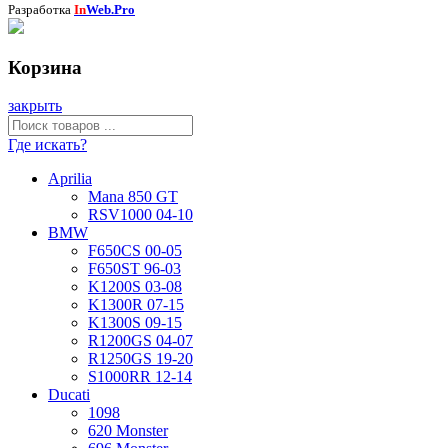
Разработка
In
Web.Pro
Корзина
закрыть
Где искать?
Aprilia
Mana 850 GT
RSV1000 04-10
BMW
F650CS 00-05
F650ST 96-03
K1200S 03-08
K1300R 07-15
K1300S 09-15
R1200GS 04-07
R1250GS 19-20
S1000RR 12-14
Ducati
1098
620 Monster