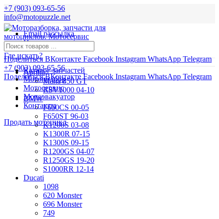
+7 (903) 093-65-56
info@motopuzzle.net
Email рассылка
Новости
Где искать?
Поделиться ВКонтакте
Facebook
Instagram
WhatsApp
Telegram
+7 (903) 093-65-56
Каталог запчастей
Aprilia
Поделиться ВКонтакте
Facebook
Instagram
WhatsApp
Telegram
Мотоподбор
Mana 850 GT
Мотосервис
RSV1000 04-10
Мотоэвакуатор
BMW
Контакты
F650CS 00-05
F650ST 96-03
Продать мотоцикл
K1200S 03-08
K1300R 07-15
K1300S 09-15
R1200GS 04-07
R1250GS 19-20
S1000RR 12-14
Ducati
1098
620 Monster
696 Monster
749