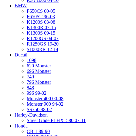
RSV1000 04-10
BMW
F650CS 00-05
F650ST 96-03
K1200S 03-08
K1300R 07-15
K1300S 09-15
R1200GS 04-07
R1250GS 19-20
S1000RR 12-14
Ducati
1098
620 Monster
696 Monster
749
796 Monster
848
996 99-02
Monster 400 00-08
Monster 900 94-02
SS750 98-02
Harley-Davidson
Street Glide FLHX1580 07-11
Honda
CB-1 89-90