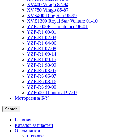
XV400 Virago 87-94
XV750 Virago 85-87
XVS400 Drag Star 96-99
XVZ1300 Royal Star Venture 01-10
YZF-1000R Thunderace 96-01
YZF-R1 00-01
YZF-R1 02-03
YZF-R1 04-06
YZF-R1 07-08
YZF-R1 09-14
YZF-R1 09-15
YZF-R1 98-99
YZF-R6 03-05
YZF-R6 06-07
YZF-R6 08-16
YZF-R6 99-00
YZF600 Thundrcat 97-07
Моторезина Б/У
Search
Главная
Каталог запчастей
О компании
Отзывы