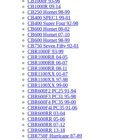
CB1000F 93-96
CB1000R 09-14
CB250 Hornet 98-99
CB400 SPEC1 99-01
CB400 Super Four 92-98
CB600 Hornet 00-02
CB600 Hornet 07-10
CB600 Hornet 98-99
CB750 Seven Fifty 92-01
CBR1000F 93-99
CBR1000RR 04-05
CBR1000RR 06-07
CBR1000RR 08-11
CBR1100XX 01-07
CBR1100XX 97-98
CBR1100XX 99-00
CBR600F2 PC25 91-94
CBR600F3 PC31 95-98
CBR600F4 PC35 99-00
CBR600F4i PC35 01-06
CBR600RR 03-04
CBR600RR 05-06
CBR600RR 07-12
CBR600RR 13-18
CBR750F Hurricane 87-89