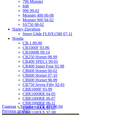
796 Monster
848
996 99-02
Monster 400 00-08
Monster 900 94-02
SS750 98-02
Harley-Davidson
Street Glide FLHX1580 07-11
Honda
CB-1 89-90
CB1000F 93-96
CB1000R 09-14
CB250 Hornet 98-99
CB400 SPEC1 99-01
CB400 Super Four 92-98
CB600 Hornet 00-02
CB600 Hornet 07-10
CB600 Hornet 98-99
CB750 Seven Fifty 92-01
CBR1000F 93-99
CBR1000RR 04-05
CBR1000RR 06-07
CBR1000RR 08-11
Главная
»
Yamaha
»
FZR 400 90-94
CBR1100XX 01-07
Previous product
CBR1100XX 97-98