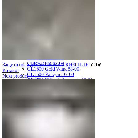
CBR1100XX 99-00
CBR600F2 PC25 91-94
CBR600F3 PC31 95-98
CBR600F4 PC35 99-00
CBR600F4i PC35 01-06
CBR600RR 03-04
CBR600RR 05-06
CBR600RR 07-12
CBR600RR 13-18
CBR750F Hurricane 87-89
CBR929RR 00-01
CBR954RR 02-03
Защита ноги для Suzuki GSX-R600 11-16
550
₽
GL1500 Gold Wing 88-00
Каталог
GL1500 Valkyrie 97-00
Next product
GL1500 Valkyrie Interstate 99-01
GL1800 Gold Wing 01-10
ST1100 Pan European 90-02
VF1000R 84-86
VF750 Super Magna 87-89
VF750F Interceptor 82-85
VFR400R 89-93
VFR750 94-97
VFR750 RC24 86-89
VFR800 02-09
VLX400 Steed 88-97