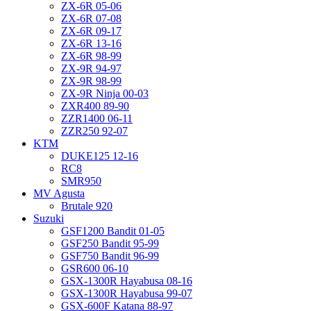
ZX-6R 05-06
ZX-6R 07-08
ZX-6R 09-17
ZX-6R 13-16
ZX-6R 98-99
ZX-9R 94-97
ZX-9R 98-99
ZX-9R Ninja 00-03
ZXR400 89-90
ZZR1400 06-11
ZZR250 92-07
KTM
DUKE125 12-16
RC8
SMR950
MV Agusta
Brutale 920
Suzuki
GSF1200 Bandit 01-05
GSF250 Bandit 95-99
GSF750 Bandit 96-99
GSR600 06-10
GSX-1300R Hayabusa 08-16
GSX-1300R Hayabusa 99-07
GSX-600F Katana 88-97