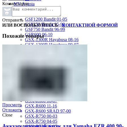
Комментарии
MV Agusta
Brutale 920
Suzuki
GSF1200 Bandit 01-05
Отправить
GSF250 Bandit 95-99
ИЛИ ВОСПОЛЬЗУЙТЕСЬ
КОНТАКТНОЙ ФОРМОЙ
GSF750 Bandit 96-99
GSR600 06-10
Похожие товары
GSX-1300R Hayabusa 08-16
GSX-1300R Hayabusa 99-07
GSX-600F Katana 88-97
GSX-R1000 01-02
GSX-R1000 03-04
GSX-R1000 05-06
GSX-R1000 07-08
GSX-R1000 09-16
GSX-R1100 93-98
GSX-R400 90-95
GSX-R600 01-03
GSX-R600 04-05
GSX-R600 06-07
Просмотр
GSX-R600 11-16
Отложить
GSX-R600 SRAD 97-00
Close
GSX-R750 00-03
GSX-R750 04-05
Аккумуляторный отсек для Yamaha FZR 400 90-
GSX-R750 06-07