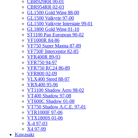
CBR929RR 00-01
CBR954RR 02-03
GL1500 Gold Wing 88-00
GL1500 Valkyrie 97-00
GL1500 Valkyrie Interstate 99-01
GL1800 Gold Wing 01-10
ST1100 Pan European 90-02
VF1000R 84-86
VF750 Super Magna 87-89
VF750F Interceptor 82-85
VFR400R 89-93
VFR750 94-97
VFR750 RC24 86-89
VFR800 02-09
VLX400 Steed 88-97
VRX400 95-96
VT1100 Shadow Aero 98-02
VT400 Shadow 97-08
VT600C Shadow 01-08
VT750 Shadow A.C.E. 97-01
VTR1000F 97-06
VTX1800S 01-06
X-4 97-03
X4 97-99
Kawasaki