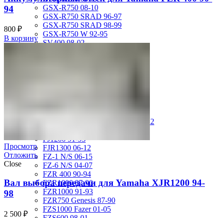
GSX-R750 08-10
94
GSX-R750 SRAD 96-97
GSX-R750 SRAD 98-99
800
₽
GSX-R750 W 92-95
В корзину
SV400 98-02
SV650 03-12
SV650 99-02
TL 1000 S
TL1000R 98-02
VS400 Intruder 94-96
VS750 Intruder 85-91
VZ400 Desperado Winder 99-00
VZ800 Intruder M800 05-11
VZR1800 Boulevard M109R 06-12
Yamaha
FJ1200 91-93
Просмотр
FJR1300 06-12
Отложить
FZ-1 N/S 06-15
Close
FZ-6 N/S 04-07
FZR 400 90-94
Вал выбора передачи для Yamaha XJR1200 94-
FZR1000 87-90
FZR1000 91-93
98
FZR750 Genesis 87-90
FZS1000 Fazer 01-05
2 500
₽
FZS600 98-01