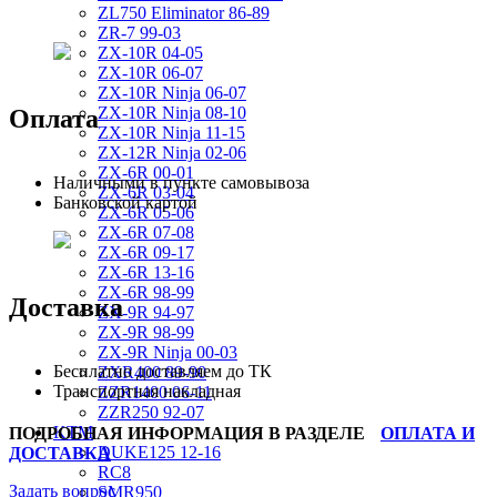
ZL750 Eliminator 86-89
ZR-7 99-03
ZX-10R 04-05
ZX-10R 06-07
ZX-10R Ninja 06-07
ZX-10R Ninja 08-10
Оплата
ZX-10R Ninja 11-15
ZX-12R Ninja 02-06
ZX-6R 00-01
Наличными в пункте самовывоза
ZX-6R 03-04
Банковской картой
ZX-6R 05-06
ZX-6R 07-08
ZX-6R 09-17
ZX-6R 13-16
ZX-6R 98-99
Доставка
ZX-9R 94-97
ZX-9R 98-99
ZX-9R Ninja 00-03
Бесплатно доставляем до ТК
ZXR400 89-90
Транспортная накладная
ZZR1400 06-11
ZZR250 92-07
KTM
ПОДРОБНАЯ ИНФОРМАЦИЯ В РАЗДЕЛЕ
ОПЛАТА И
DUKE125 12-16
ДОСТАВКА
RC8
Задать вопрос
SMR950