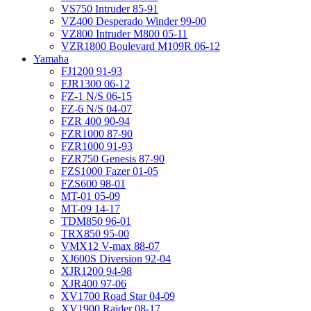
VS750 Intruder 85-91
VZ400 Desperado Winder 99-00
VZ800 Intruder M800 05-11
VZR1800 Boulevard M109R 06-12
Yamaha
FJ1200 91-93
FJR1300 06-12
FZ-1 N/S 06-15
FZ-6 N/S 04-07
FZR 400 90-94
FZR1000 87-90
FZR1000 91-93
FZR750 Genesis 87-90
FZS1000 Fazer 01-05
FZS600 98-01
MT-01 05-09
MT-09 14-17
TDM850 96-01
TRX850 95-00
VMX12 V-max 88-07
XJ600S Diversion 92-04
XJR1200 94-98
XJR400 97-06
XV1700 Road Star 04-09
XV1900 Raider 08-17