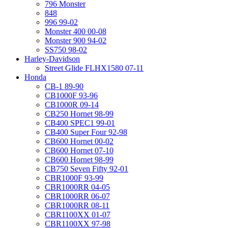
796 Monster
848
996 99-02
Monster 400 00-08
Monster 900 94-02
SS750 98-02
Harley-Davidson
Street Glide FLHX1580 07-11
Honda
CB-1 89-90
CB1000F 93-96
CB1000R 09-14
CB250 Hornet 98-99
CB400 SPEC1 99-01
CB400 Super Four 92-98
CB600 Hornet 00-02
CB600 Hornet 07-10
CB600 Hornet 98-99
CB750 Seven Fifty 92-01
CBR1000F 93-99
CBR1000RR 04-05
CBR1000RR 06-07
CBR1000RR 08-11
CBR1100XX 01-07
CBR1100XX 97-98