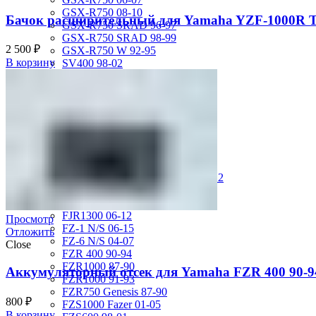
GSX-R750 08-10
Бачок расширительный для Yamaha YZF-1000R Th
GSX-R750 SRAD 96-97
GSX-R750 SRAD 98-99
2 500
₽
GSX-R750 W 92-95
В корзину
SV400 98-02
SV650 03-12
SV650 99-02
TL 1000 S
TL1000R 98-02
VS400 Intruder 94-96
VS750 Intruder 85-91
VZ400 Desperado Winder 99-00
VZ800 Intruder M800 05-11
VZR1800 Boulevard M109R 06-12
Yamaha
FJ1200 91-93
FJR1300 06-12
Просмотр
FZ-1 N/S 06-15
Отложить
FZ-6 N/S 04-07
Close
FZR 400 90-94
FZR1000 87-90
Аккумуляторный отсек для Yamaha FZR 400 90-9
FZR1000 91-93
FZR750 Genesis 87-90
800
₽
FZS1000 Fazer 01-05
В корзину