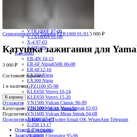
VRX400 95-96
VT1100 Shadow Aero 98-02
VT400 Shadow 97-08
VT600C Shadow 01-08
VT750 Shadow A.C.E. 97-01
VTR1000F 97-06
Сервопривод для Yamaha FZR1000 91-93
5 000
₽
VTX1800S 01-06
X-4 97-03
Катушка зажигания для Yama
X4 97-99
Kawasaki
ER-4N 10-13
ER-6F Ninja650R 06-08
3 000
₽
ER-6F12-16
EX250 Ninja
Состояние хорошее.
EX300 Ninja
1 в наличии
GPZ1100 95-98
KLE650 Versys 10-14
KLE650 Versys 15-20
В корзину
VN1500 Vulcan Classic 96-99
Отложить
VN1500 Vulcan Mean Streak 02-03
Категории:
FZR1000 91-93
,
Yamaha
VN1600 Vulcan Mean Streak 04-08
Поделиться
Z-1000 07-09
Поделиться ВКонтакте
Twitter
Email
OK
WhatsApp
Telegram
Z-250 13-17
Оплата и доставка
Z-750 04-06
Задать вопрос
ZL400D Eliminator 95-96