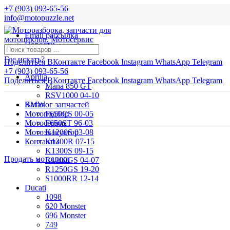
+7 (903) 093-65-56
info@motopuzzle.net
Email рассылка
Новости
Где искать?
Поделиться ВКонтакте
Facebook
Instagram
WhatsApp
Telegram
+7 (903) 093-65-56
Aprilia
Поделиться ВКонтакте
Facebook
Instagram
WhatsApp
Telegram
Mana 850 GT
RSV1000 04-10
BMW
Каталог запчастей
Мотоподбор
F650CS 00-05
Мотосервис
F650ST 96-03
Мотоэвакуатор
K1200S 03-08
Контакты
K1300R 07-15
K1300S 09-15
Продать мотоцикл
R1200GS 04-07
R1250GS 19-20
S1000RR 12-14
Ducati
1098
620 Monster
696 Monster
749