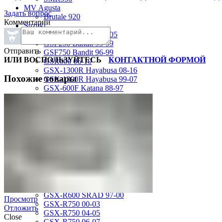
MV Agusta
Задать вопрос
Brutale 920
Комментарии
Suzuki
GSF1200 Bandit 01-05
GSF250 Bandit 95-99
Отправить
GSF750 Bandit 96-99
ИЛИ ВОСПОЛЬЗУЙТЕСЬ
КОНТАКТНОЙ ФОРМОЙ
GSR600 06-10
GSX-1300R Hayabusa 08-16
Похожие товары
GSX-1300R Hayabusa 99-07
GSX-600F Katana 88-97
GSX-R1000 01-02
GSX-R1000 03-04
GSX-R1000 05-06
GSX-R1000 07-08
GSX-R1000 09-16
GSX-R1100 93-98
GSX-R400 90-95
GSX-R600 01-03
GSX-R600 04-05
GSX-R600 06-07
GSX-R600 11-16
GSX-R600 SRAD 97-00
Просмотр
GSX-R750 00-03
Отложить
GSX-R750 04-05
Close
GSX-R750 06-07