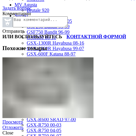
MV Agusta
Задать вопрос
Brutale 920
Комментарии
Suzuki
GSF1200 Bandit 01-05
GSF250 Bandit 95-99
Отправить
GSF750 Bandit 96-99
ИЛИ ВОСПОЛЬЗУЙТЕСЬ
КОНТАКТНОЙ ФОРМОЙ
GSR600 06-10
GSX-1300R Hayabusa 08-16
Похожие товары
GSX-1300R Hayabusa 99-07
GSX-600F Katana 88-97
GSX-R1000 01-02
GSX-R1000 03-04
GSX-R1000 05-06
GSX-R1000 07-08
GSX-R1000 09-16
GSX-R1100 93-98
GSX-R400 90-95
GSX-R600 01-03
GSX-R600 04-05
GSX-R600 06-07
GSX-R600 11-16
GSX-R600 SRAD 97-00
Просмотр
GSX-R750 00-03
Отложить
GSX-R750 04-05
Close
GSX-R750 06-07