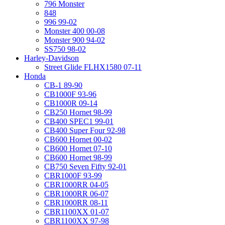
796 Monster
848
996 99-02
Monster 400 00-08
Monster 900 94-02
SS750 98-02
Harley-Davidson
Street Glide FLHX1580 07-11
Honda
CB-1 89-90
CB1000F 93-96
CB1000R 09-14
CB250 Hornet 98-99
CB400 SPEC1 99-01
CB400 Super Four 92-98
CB600 Hornet 00-02
CB600 Hornet 07-10
CB600 Hornet 98-99
CB750 Seven Fifty 92-01
CBR1000F 93-99
CBR1000RR 04-05
CBR1000RR 06-07
CBR1000RR 08-11
CBR1100XX 01-07
CBR1100XX 97-98