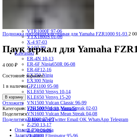
VRX400 95-96
VT1100 Shadow Aero 98-02
VT400 Shadow 97-08
VT600C Shadow 01-08
VT750 Shadow A.C.E. 97-01
VTR1000F 97-06
Подножка пассажирская правая для Yamaha FZR1000 91-93
2 0
VTX1800S 01-06
X-4 97-03
Паук зеркал для Yamaha FZR1
X4 97-99
Kawasaki
ER-4N 10-13
ER-6F Ninja650R 06-08
4 000
₽
ER-6F12-16
EX250 Ninja
Состояние хорошее.
EX300 Ninja
1 в наличии
GPZ1100 95-98
KLE650 Versys 10-14
KLE650 Versys 15-20
В корзину
VN1500 Vulcan Classic 96-99
Отложить
VN1500 Vulcan Mean Streak 02-03
Категории:
FZR1000 91-93
,
Yamaha
VN1600 Vulcan Mean Streak 04-08
Поделиться
Z-1000 07-09
Поделиться ВКонтакте
Twitter
Email
OK
WhatsApp
Telegram
Z-250 13-17
Оплата и доставка
Z-750 04-06
Задать вопрос
ZL400D Eliminator 95-96