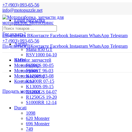
+7 (903) 093-65-56
info@motopuzzle.net
Email рассылка
Новости
Где искать?
Поделиться ВКонтакте
Facebook
Instagram
WhatsApp
Telegram
+7 (903) 093-65-56
Aprilia
Поделиться ВКонтакте
Facebook
Instagram
WhatsApp
Telegram
Mana 850 GT
RSV1000 04-10
BMW
Каталог запчастей
Мотоподбор
F650CS 00-05
Мотосервис
F650ST 96-03
Мотоэвакуатор
K1200S 03-08
Контакты
K1300R 07-15
K1300S 09-15
Продать мотоцикл
R1200GS 04-07
R1250GS 19-20
S1000RR 12-14
Ducati
1098
620 Monster
696 Monster
749