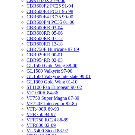
CBR1100XX 99-00
CBR600F2 PC25 91-94
CBR600F3 PC31 95-98
CBR600F4 PC35 99-00
CBR600F4i PC35 01-06
CBR600RR 03-04
CBR600RR 05-06
CBR600RR 07-12
CBR600RR 13-18
CBR750F Hurricane 87-89
CBR929RR 00-01
CBR954RR 02-03
GL1500 Gold Wing 88-00
GL1500 Valkyrie 97-00
GL1500 Valkyrie Interstate 99-01
GL1800 Gold Wing 01-10
ST1100 Pan European 90-02
VF1000R 84-86
VF750 Super Magna 87-89
VF750F Interceptor 82-85
VFR400R 89-93
VFR750 94-97
VFR750 RC24 86-89
VFR800 02-09
VLX400 Steed 88-97