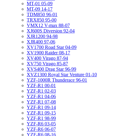
MT-01 05-09
MT-09 14-17
TDM850 96-01
TRX850 95-00
VMX12 V-max 88-07
XJ600S Diversion 92-04
XJR1200 94-98
XJR400 97-06
XV1700 Road Star 04-09
XV1900 Raider 08-17
XV400 Virago 87-94
XV750 Virago 85-87
XVS400 Drag Star 96-99
XVZ1300 Royal Star Venture 01-10
YZF-1000R Thunderace 96-01
YZF-R1 00-01
YZF-R1 02-03
YZF-R1 04-06
YZF-R1 07-08
YZF-R1 09-14
YZF-R1 09-15
YZF-R1 98-99
YZF-R6 03-05
YZF-R6 06-07
YZF-R6 08-16