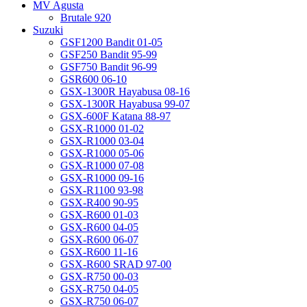
MV Agusta
Brutale 920
Suzuki
GSF1200 Bandit 01-05
GSF250 Bandit 95-99
GSF750 Bandit 96-99
GSR600 06-10
GSX-1300R Hayabusa 08-16
GSX-1300R Hayabusa 99-07
GSX-600F Katana 88-97
GSX-R1000 01-02
GSX-R1000 03-04
GSX-R1000 05-06
GSX-R1000 07-08
GSX-R1000 09-16
GSX-R1100 93-98
GSX-R400 90-95
GSX-R600 01-03
GSX-R600 04-05
GSX-R600 06-07
GSX-R600 11-16
GSX-R600 SRAD 97-00
GSX-R750 00-03
GSX-R750 04-05
GSX-R750 06-07