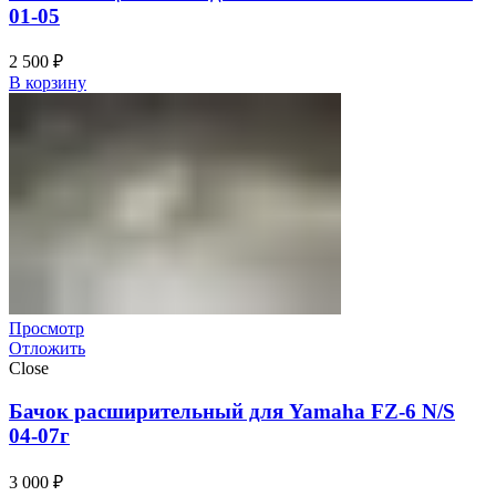
01-05
2 500
₽
В корзину
Просмотр
Отложить
Close
Бачок расширительный для Yamaha FZ-6 N/S
04-07г
3 000
₽