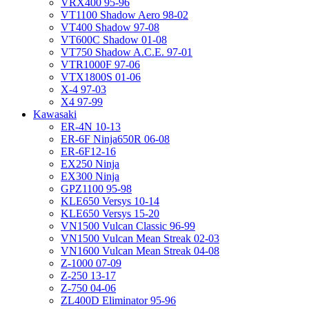
VRX400 95-96
VT1100 Shadow Aero 98-02
VT400 Shadow 97-08
VT600C Shadow 01-08
VT750 Shadow A.C.E. 97-01
VTR1000F 97-06
VTX1800S 01-06
X-4 97-03
X4 97-99
Kawasaki
ER-4N 10-13
ER-6F Ninja650R 06-08
ER-6F12-16
EX250 Ninja
EX300 Ninja
GPZ1100 95-98
KLE650 Versys 10-14
KLE650 Versys 15-20
VN1500 Vulcan Classic 96-99
VN1500 Vulcan Mean Streak 02-03
VN1600 Vulcan Mean Streak 04-08
Z-1000 07-09
Z-250 13-17
Z-750 04-06
ZL400D Eliminator 95-96