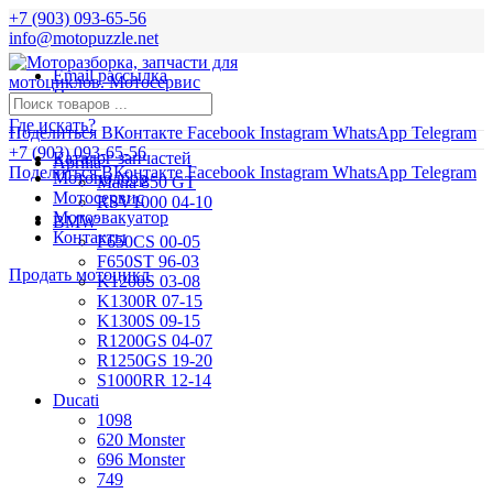
+7 (903) 093-65-56
info@motopuzzle.net
Email рассылка
Новости
Где искать?
Поделиться ВКонтакте
Facebook
Instagram
WhatsApp
Telegram
+7 (903) 093-65-56
Каталог запчастей
Aprilia
Поделиться ВКонтакте
Facebook
Instagram
WhatsApp
Telegram
Мотоподбор
Mana 850 GT
Мотосервис
RSV1000 04-10
Мотоэвакуатор
BMW
Контакты
F650CS 00-05
F650ST 96-03
Продать мотоцикл
K1200S 03-08
K1300R 07-15
K1300S 09-15
R1200GS 04-07
R1250GS 19-20
S1000RR 12-14
Ducati
1098
620 Monster
696 Monster
749