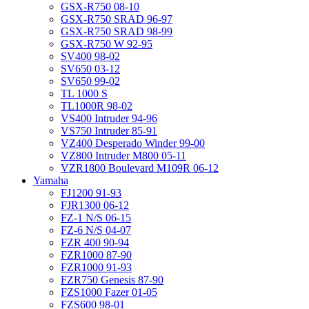
GSX-R750 08-10
GSX-R750 SRAD 96-97
GSX-R750 SRAD 98-99
GSX-R750 W 92-95
SV400 98-02
SV650 03-12
SV650 99-02
TL 1000 S
TL1000R 98-02
VS400 Intruder 94-96
VS750 Intruder 85-91
VZ400 Desperado Winder 99-00
VZ800 Intruder M800 05-11
VZR1800 Boulevard M109R 06-12
Yamaha
FJ1200 91-93
FJR1300 06-12
FZ-1 N/S 06-15
FZ-6 N/S 04-07
FZR 400 90-94
FZR1000 87-90
FZR1000 91-93
FZR750 Genesis 87-90
FZS1000 Fazer 01-05
FZS600 98-01