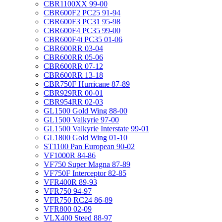
CBR1100XX 99-00
CBR600F2 PC25 91-94
CBR600F3 PC31 95-98
CBR600F4 PC35 99-00
CBR600F4i PC35 01-06
CBR600RR 03-04
CBR600RR 05-06
CBR600RR 07-12
CBR600RR 13-18
CBR750F Hurricane 87-89
CBR929RR 00-01
CBR954RR 02-03
GL1500 Gold Wing 88-00
GL1500 Valkyrie 97-00
GL1500 Valkyrie Interstate 99-01
GL1800 Gold Wing 01-10
ST1100 Pan European 90-02
VF1000R 84-86
VF750 Super Magna 87-89
VF750F Interceptor 82-85
VFR400R 89-93
VFR750 94-97
VFR750 RC24 86-89
VFR800 02-09
VLX400 Steed 88-97