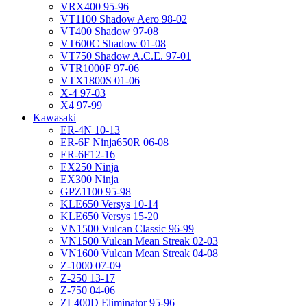
VRX400 95-96
VT1100 Shadow Aero 98-02
VT400 Shadow 97-08
VT600C Shadow 01-08
VT750 Shadow A.C.E. 97-01
VTR1000F 97-06
VTX1800S 01-06
X-4 97-03
X4 97-99
Kawasaki
ER-4N 10-13
ER-6F Ninja650R 06-08
ER-6F12-16
EX250 Ninja
EX300 Ninja
GPZ1100 95-98
KLE650 Versys 10-14
KLE650 Versys 15-20
VN1500 Vulcan Classic 96-99
VN1500 Vulcan Mean Streak 02-03
VN1600 Vulcan Mean Streak 04-08
Z-1000 07-09
Z-250 13-17
Z-750 04-06
ZL400D Eliminator 95-96