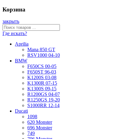
Корзина
закрыть
Где искать?
Aprilia
Mana 850 GT
RSV1000 04-10
BMW
F650CS 00-05
F650ST 96-03
K1200S 03-08
K1300R 07-15
K1300S 09-15
R1200GS 04-07
R1250GS 19-20
S1000RR 12-14
Ducati
1098
620 Monster
696 Monster
749
796 Monster