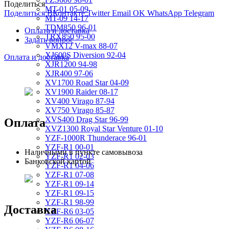
Поделиться
MT-01 05-09
Поделиться ВКонтакте
Twitter
Email
OK
WhatsApp
Telegram
MT-09 14-17
TDM850 96-01
Оплата и доставка
TRX850 95-00
Задать вопрос
VMX12 V-max 88-07
XJ600S Diversion 92-04
Оплата и доставка
XJR1200 94-98
XJR400 97-06
XV1700 Road Star 04-09
XV1900 Raider 08-17
XV400 Virago 87-94
XV750 Virago 85-87
XVS400 Drag Star 96-99
Оплата
XVZ1300 Royal Star Venture 01-10
YZF-1000R Thunderace 96-01
YZF-R1 00-01
Наличными в пункте самовывоза
YZF-R1 02-03
Банковской картой
YZF-R1 04-06
YZF-R1 07-08
YZF-R1 09-14
YZF-R1 09-15
YZF-R1 98-99
Доставка
YZF-R6 03-05
YZF-R6 06-07