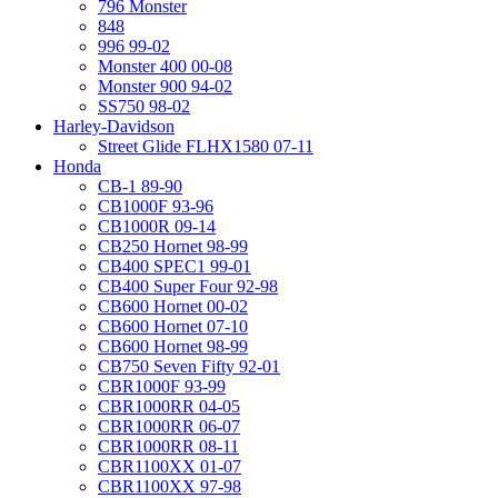
796 Monster
848
996 99-02
Monster 400 00-08
Monster 900 94-02
SS750 98-02
Harley-Davidson
Street Glide FLHX1580 07-11
Honda
CB-1 89-90
CB1000F 93-96
CB1000R 09-14
CB250 Hornet 98-99
CB400 SPEC1 99-01
CB400 Super Four 92-98
CB600 Hornet 00-02
CB600 Hornet 07-10
CB600 Hornet 98-99
CB750 Seven Fifty 92-01
CBR1000F 93-99
CBR1000RR 04-05
CBR1000RR 06-07
CBR1000RR 08-11
CBR1100XX 01-07
CBR1100XX 97-98