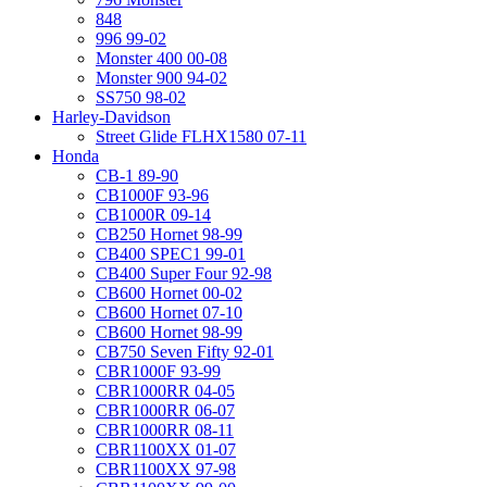
848
996 99-02
Monster 400 00-08
Monster 900 94-02
SS750 98-02
Harley-Davidson
Street Glide FLHX1580 07-11
Honda
CB-1 89-90
CB1000F 93-96
CB1000R 09-14
CB250 Hornet 98-99
CB400 SPEC1 99-01
CB400 Super Four 92-98
CB600 Hornet 00-02
CB600 Hornet 07-10
CB600 Hornet 98-99
CB750 Seven Fifty 92-01
CBR1000F 93-99
CBR1000RR 04-05
CBR1000RR 06-07
CBR1000RR 08-11
CBR1100XX 01-07
CBR1100XX 97-98