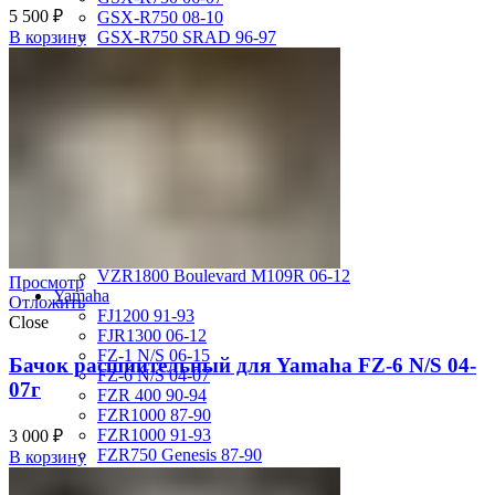
5 500
₽
GSX-R750 08-10
GSX-R750 SRAD 96-97
В корзину
GSX-R750 SRAD 98-99
GSX-R750 W 92-95
SV400 98-02
SV650 03-12
SV650 99-02
TL 1000 S
TL1000R 98-02
VS400 Intruder 94-96
VS750 Intruder 85-91
VZ400 Desperado Winder 99-00
VZ800 Intruder M800 05-11
VZR1800 Boulevard M109R 06-12
Просмотр
Yamaha
Отложить
FJ1200 91-93
Close
FJR1300 06-12
FZ-1 N/S 06-15
Бачок расшиительный для Yamaha FZ-6 N/S 04-
FZ-6 N/S 04-07
07г
FZR 400 90-94
FZR1000 87-90
FZR1000 91-93
3 000
₽
FZR750 Genesis 87-90
В корзину
FZS1000 Fazer 01-05
FZS600 98-01