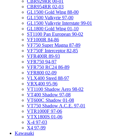
CBR929RR 00-01
CBR954RR 02-03
GL1500 Gold Wing 88-00
GL1500 Valkyrie 97-00
GL1500 Valkyrie Interstate 99-01
GL1800 Gold Wing 01-10
ST1100 Pan European 90-02
VF1000R 84-86
VF750 Super Magna 87-89
VF750F Interceptor 82-85
VFR400R 89-93
VFR750 94-97
VFR750 RC24 86-89
VFR800 02-09
VLX400 Steed 88-97
VRX400 95-96
VT1100 Shadow Aero 98-02
VT400 Shadow 97-08
VT600C Shadow 01-08
VT750 Shadow A.C.E. 97-01
VTR1000F 97-06
VTX1800S 01-06
X-4 97-03
X4 97-99
Kawasaki