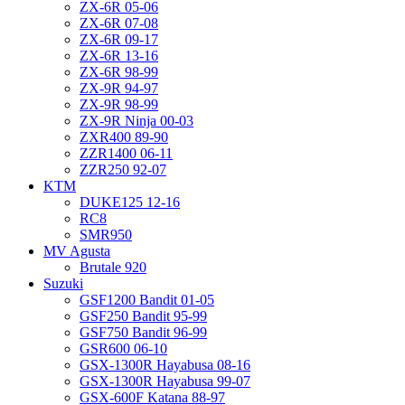
ZX-6R 05-06
ZX-6R 07-08
ZX-6R 09-17
ZX-6R 13-16
ZX-6R 98-99
ZX-9R 94-97
ZX-9R 98-99
ZX-9R Ninja 00-03
ZXR400 89-90
ZZR1400 06-11
ZZR250 92-07
KTM
DUKE125 12-16
RC8
SMR950
MV Agusta
Brutale 920
Suzuki
GSF1200 Bandit 01-05
GSF250 Bandit 95-99
GSF750 Bandit 96-99
GSR600 06-10
GSX-1300R Hayabusa 08-16
GSX-1300R Hayabusa 99-07
GSX-600F Katana 88-97