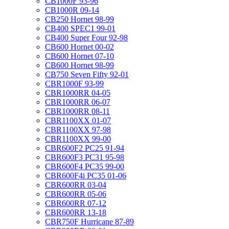
CB1000F 93-96
CB1000R 09-14
CB250 Hornet 98-99
CB400 SPEC1 99-01
CB400 Super Four 92-98
CB600 Hornet 00-02
CB600 Hornet 07-10
CB600 Hornet 98-99
CB750 Seven Fifty 92-01
CBR1000F 93-99
CBR1000RR 04-05
CBR1000RR 06-07
CBR1000RR 08-11
CBR1100XX 01-07
CBR1100XX 97-98
CBR1100XX 99-00
CBR600F2 PC25 91-94
CBR600F3 PC31 95-98
CBR600F4 PC35 99-00
CBR600F4i PC35 01-06
CBR600RR 03-04
CBR600RR 05-06
CBR600RR 07-12
CBR600RR 13-18
CBR750F Hurricane 87-89