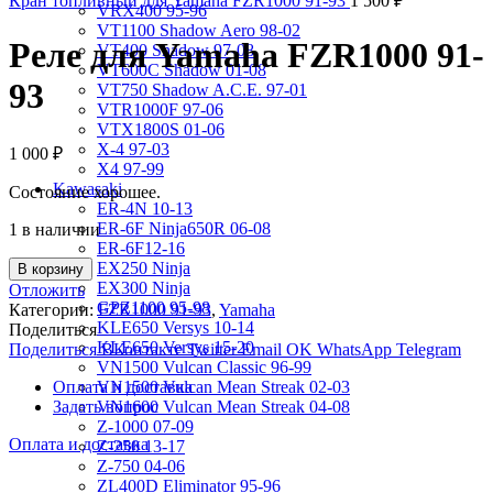
Кран топливный для Yamaha FZR1000 91-93
1 500
₽
VRX400 95-96
VT1100 Shadow Aero 98-02
Реле для Yamaha FZR1000 91-
VT400 Shadow 97-08
VT600C Shadow 01-08
93
VT750 Shadow A.C.E. 97-01
VTR1000F 97-06
VTX1800S 01-06
X-4 97-03
1 000
₽
X4 97-99
Kawasaki
Состояние хорошее.
ER-4N 10-13
ER-6F Ninja650R 06-08
1 в наличии
ER-6F12-16
EX250 Ninja
В корзину
EX300 Ninja
Отложить
GPZ1100 95-98
Категории:
FZR1000 91-93
,
Yamaha
KLE650 Versys 10-14
Поделиться
KLE650 Versys 15-20
Поделиться ВКонтакте
Twitter
Email
OK
WhatsApp
Telegram
VN1500 Vulcan Classic 96-99
Оплата и доставка
VN1500 Vulcan Mean Streak 02-03
Задать вопрос
VN1600 Vulcan Mean Streak 04-08
Z-1000 07-09
Оплата и доставка
Z-250 13-17
Z-750 04-06
ZL400D Eliminator 95-96