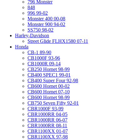
796 Monster
848
996 99-02
Monster 400 00-08
Monster 900 94-02
SS750 98-02
Harley-Davidson
Street Glide FLHX1580 07-11
Honda
CB-1 89-90
CB1000F 93-96
CB1000R 09-14
CB250 Hornet 98-99
CB400 SPEC1 99-01
CB400 Super Four 92-98
CB600 Hornet 00-02
CB600 Hornet 07-10
CB600 Hornet 98-99
CB750 Seven Fifty 92-01
CBR1000F 93-99
CBR1000RR 04-05
CBR1000RR 06-07
CBR1000RR 08-11
CBR1100XX 01-07
CBR1100XX 97-98