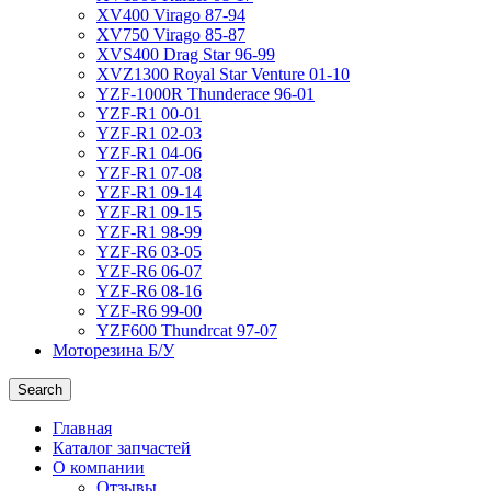
XV400 Virago 87-94
XV750 Virago 85-87
XVS400 Drag Star 96-99
XVZ1300 Royal Star Venture 01-10
YZF-1000R Thunderace 96-01
YZF-R1 00-01
YZF-R1 02-03
YZF-R1 04-06
YZF-R1 07-08
YZF-R1 09-14
YZF-R1 09-15
YZF-R1 98-99
YZF-R6 03-05
YZF-R6 06-07
YZF-R6 08-16
YZF-R6 99-00
YZF600 Thundrcat 97-07
Моторезина Б/У
Search
Главная
Каталог запчастей
О компании
Отзывы