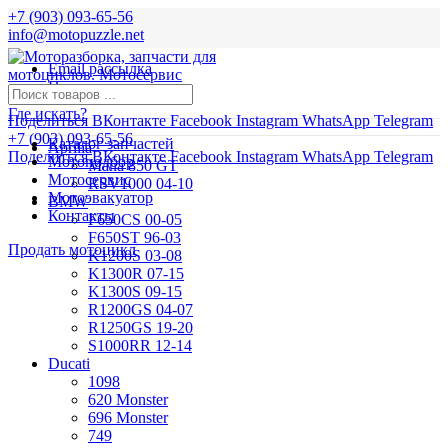
+7 (903) 093-65-56
info@motopuzzle.net
Email рассылка
Новости
Где искать?
Поделиться ВКонтакте
Facebook
Instagram
WhatsApp
Telegram
+7 (903) 093-65-56
Каталог запчастей
Aprilia
Поделиться ВКонтакте
Facebook
Instagram
WhatsApp
Telegram
Мотоподбор
Mana 850 GT
Мотосервис
RSV1000 04-10
Мотоэвакуатор
BMW
Контакты
F650CS 00-05
F650ST 96-03
Продать мотоцикл
K1200S 03-08
K1300R 07-15
K1300S 09-15
R1200GS 04-07
R1250GS 19-20
S1000RR 12-14
Ducati
1098
620 Monster
696 Monster
749