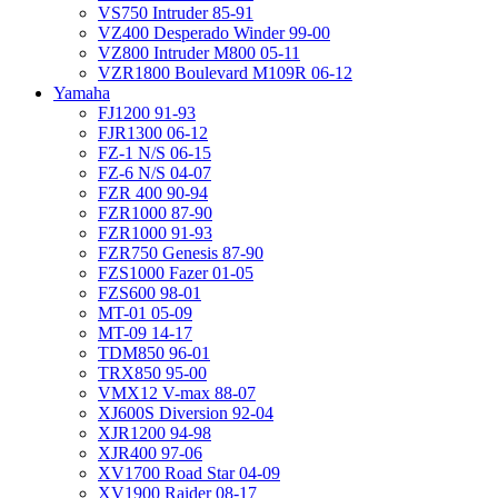
VS750 Intruder 85-91
VZ400 Desperado Winder 99-00
VZ800 Intruder M800 05-11
VZR1800 Boulevard M109R 06-12
Yamaha
FJ1200 91-93
FJR1300 06-12
FZ-1 N/S 06-15
FZ-6 N/S 04-07
FZR 400 90-94
FZR1000 87-90
FZR1000 91-93
FZR750 Genesis 87-90
FZS1000 Fazer 01-05
FZS600 98-01
MT-01 05-09
MT-09 14-17
TDM850 96-01
TRX850 95-00
VMX12 V-max 88-07
XJ600S Diversion 92-04
XJR1200 94-98
XJR400 97-06
XV1700 Road Star 04-09
XV1900 Raider 08-17