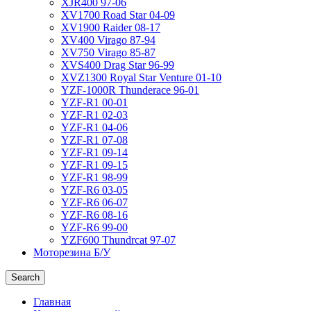
XJR400 97-06
XV1700 Road Star 04-09
XV1900 Raider 08-17
XV400 Virago 87-94
XV750 Virago 85-87
XVS400 Drag Star 96-99
XVZ1300 Royal Star Venture 01-10
YZF-1000R Thunderace 96-01
YZF-R1 00-01
YZF-R1 02-03
YZF-R1 04-06
YZF-R1 07-08
YZF-R1 09-14
YZF-R1 09-15
YZF-R1 98-99
YZF-R6 03-05
YZF-R6 06-07
YZF-R6 08-16
YZF-R6 99-00
YZF600 Thundrcat 97-07
Моторезина Б/У
Search
Главная