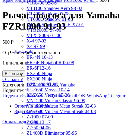
Кран топливный для Yamaha FZR1000 91-93
1 500
₽
VRX400 95-96
VT1100 Shadow Aero 98-02
Рычаг подсоса для Yamaha
VT400 Shadow 97-08
VT600C Shadow 01-08
FZR1000 91-93
VT750 Shadow A.C.E. 97-01
VTR1000F 97-06
VTX1800S 01-06
X-4 97-03
500
₽
X4 97-99
Kawasaki
Отремонтировано кустарно.
ER-4N 10-13
ER-6F Ninja650R 06-08
1 в наличии
ER-6F12-16
EX250 Ninja
В корзину
EX300 Ninja
Отложить
GPZ1100 95-98
Категории:
FZR1000 91-93
,
Yamaha
KLE650 Versys 10-14
Поделиться
KLE650 Versys 15-20
Поделиться ВКонтакте
Twitter
Email
OK
WhatsApp
Telegram
VN1500 Vulcan Classic 96-99
Оплата и доставка
VN1500 Vulcan Mean Streak 02-03
Задать вопрос
VN1600 Vulcan Mean Streak 04-08
Z-1000 07-09
Оплата и доставка
Z-250 13-17
Z-750 04-06
ZL400D Eliminator 95-96