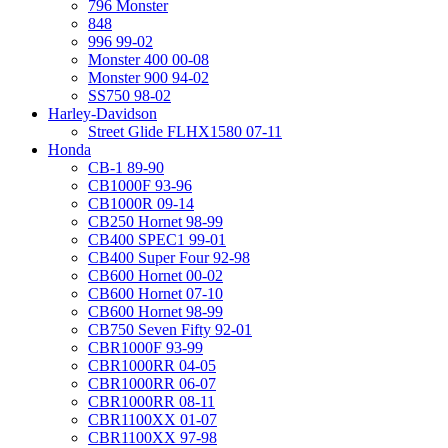
796 Monster
848
996 99-02
Monster 400 00-08
Monster 900 94-02
SS750 98-02
Harley-Davidson
Street Glide FLHX1580 07-11
Honda
CB-1 89-90
CB1000F 93-96
CB1000R 09-14
CB250 Hornet 98-99
CB400 SPEC1 99-01
CB400 Super Four 92-98
CB600 Hornet 00-02
CB600 Hornet 07-10
CB600 Hornet 98-99
CB750 Seven Fifty 92-01
CBR1000F 93-99
CBR1000RR 04-05
CBR1000RR 06-07
CBR1000RR 08-11
CBR1100XX 01-07
CBR1100XX 97-98