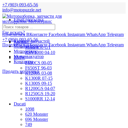
+7 (903) 093-65-56
info@motopuzzle.net
Email рассылка
Новости
Где искать?
Поделиться ВКонтакте
Facebook
Instagram
WhatsApp
Telegram
+7 (903) 093-65-56
Каталог запчастей
Aprilia
Поделиться ВКонтакте
Facebook
Instagram
WhatsApp
Telegram
Мотоподбор
Mana 850 GT
Мотосервис
RSV1000 04-10
Мотоэвакуатор
BMW
Контакты
F650CS 00-05
F650ST 96-03
Продать мотоцикл
K1200S 03-08
K1300R 07-15
K1300S 09-15
R1200GS 04-07
R1250GS 19-20
S1000RR 12-14
Ducati
1098
620 Monster
696 Monster
749