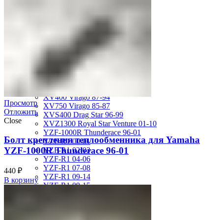
MT-01 05-09
MT-09 14-17
TDM850 96-01
TRX850 95-00
VMX12 V-max 88-07
XJ600S Diversion 92-04
XJR1200 94-98
XJR400 97-06
XV1700 Road Star 04-09
XV1900 Raider 08-17
XV400 Virago 87-94
Просмотр
XV750 Virago 85-87
Отложить
XVS400 Drag Star 96-99
Close
XVZ1300 Royal Star Venture 01-10
YZF-1000R Thunderace 96-01
Болт крепления теплообменника для Yamaha
YZF-R1 00-01
YZF-1000R Thunderace 96-01
YZF-R1 02-03
YZF-R1 04-06
YZF-R1 07-08
440
₽
YZF-R1 09-14
В корзину
YZF-R1 09-15
YZF-R1 98-99
YZF-R6 03-05
YZF-R6 06-07