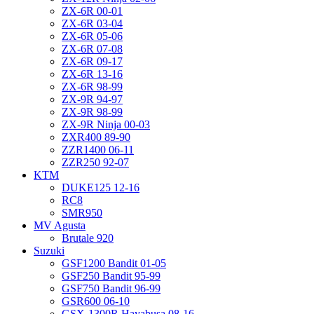
ZX-6R 00-01
ZX-6R 03-04
ZX-6R 05-06
ZX-6R 07-08
ZX-6R 09-17
ZX-6R 13-16
ZX-6R 98-99
ZX-9R 94-97
ZX-9R 98-99
ZX-9R Ninja 00-03
ZXR400 89-90
ZZR1400 06-11
ZZR250 92-07
KTM
DUKE125 12-16
RC8
SMR950
MV Agusta
Brutale 920
Suzuki
GSF1200 Bandit 01-05
GSF250 Bandit 95-99
GSF750 Bandit 96-99
GSR600 06-10
GSX-1300R Hayabusa 08-16