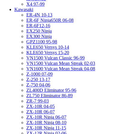
X4 97-99
Kawasaki
ER-4N 10-13
ER-6F Ninja650R 06-08
ER-6F12-16
EX250 Ninja
EX300 Ninja
GPZ1100 95-98
KLE650 Versys 10-14
KLE650 Versys 15-20
VN1500 Vulcan Classic 96-99
VN1500 Vulcan Mean Streak 02-03
VN1600 Vulcan Mean Streak 04-08
Z-1000 07-09
Z-250 13-17
Z-750 04-06
ZL400D Eliminator 95-96
ZL750 Eliminator 86-89
ZR-7 99-03
ZX-10R 04-05
ZX-10R 06-07
ZX-10R Ninja 06-07
ZX-10R Ninja 08-10
ZX-10R Ninja 11-15
ZX-12R Ninja 02-06