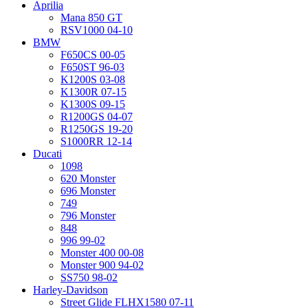
Aprilia
Mana 850 GT
RSV1000 04-10
BMW
F650CS 00-05
F650ST 96-03
K1200S 03-08
K1300R 07-15
K1300S 09-15
R1200GS 04-07
R1250GS 19-20
S1000RR 12-14
Ducati
1098
620 Monster
696 Monster
749
796 Monster
848
996 99-02
Monster 400 00-08
Monster 900 94-02
SS750 98-02
Harley-Davidson
Street Glide FLHX1580 07-11