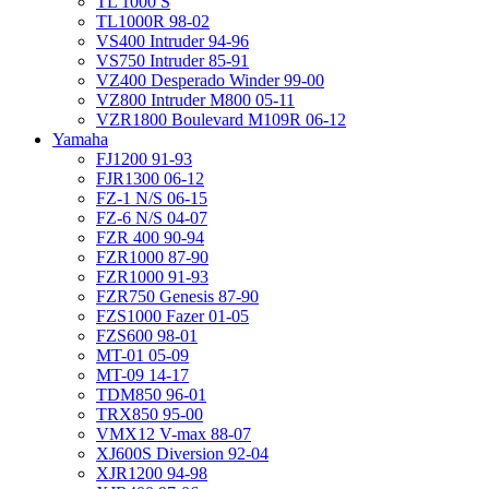
TL 1000 S
TL1000R 98-02
VS400 Intruder 94-96
VS750 Intruder 85-91
VZ400 Desperado Winder 99-00
VZ800 Intruder M800 05-11
VZR1800 Boulevard M109R 06-12
Yamaha
FJ1200 91-93
FJR1300 06-12
FZ-1 N/S 06-15
FZ-6 N/S 04-07
FZR 400 90-94
FZR1000 87-90
FZR1000 91-93
FZR750 Genesis 87-90
FZS1000 Fazer 01-05
FZS600 98-01
MT-01 05-09
MT-09 14-17
TDM850 96-01
TRX850 95-00
VMX12 V-max 88-07
XJ600S Diversion 92-04
XJR1200 94-98