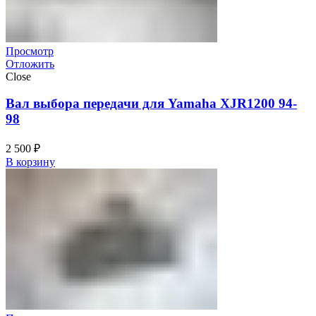
Просмотр
Отложить
Close
Вал выбора передачи для Yamaha XJR1200 94-
98
2 500
₽
В корзину