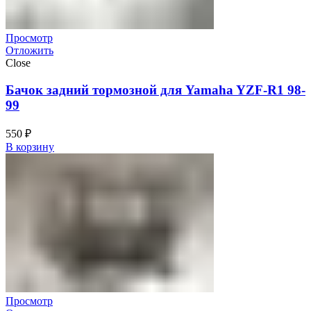
Просмотр
Отложить
Close
Бачок задний тормозной для Yamaha YZF-R1 98-
99
550
₽
В корзину
Просмотр