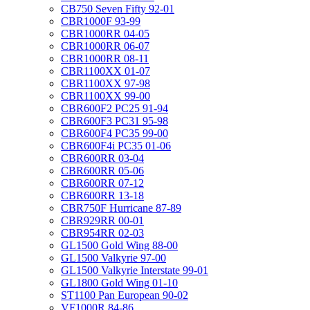
CB750 Seven Fifty 92-01
CBR1000F 93-99
CBR1000RR 04-05
CBR1000RR 06-07
CBR1000RR 08-11
CBR1100XX 01-07
CBR1100XX 97-98
CBR1100XX 99-00
CBR600F2 PC25 91-94
CBR600F3 PC31 95-98
CBR600F4 PC35 99-00
CBR600F4i PC35 01-06
CBR600RR 03-04
CBR600RR 05-06
CBR600RR 07-12
CBR600RR 13-18
CBR750F Hurricane 87-89
CBR929RR 00-01
CBR954RR 02-03
GL1500 Gold Wing 88-00
GL1500 Valkyrie 97-00
GL1500 Valkyrie Interstate 99-01
GL1800 Gold Wing 01-10
ST1100 Pan European 90-02
VF1000R 84-86