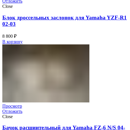
Отложить
Close
Блок дроссельных заслонок для Yamaha YZF-R1
02-03
8 800
₽
В корзину
Просмотр
Отложить
Close
Бачок расшиительный для Yamaha FZ-6 N/S 04-