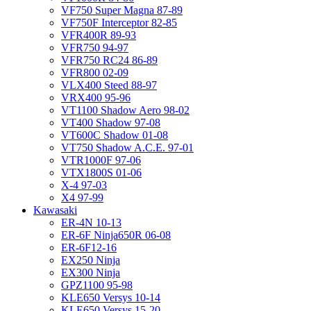
VF750 Super Magna 87-89
VF750F Interceptor 82-85
VFR400R 89-93
VFR750 94-97
VFR750 RC24 86-89
VFR800 02-09
VLX400 Steed 88-97
VRX400 95-96
VT1100 Shadow Aero 98-02
VT400 Shadow 97-08
VT600C Shadow 01-08
VT750 Shadow A.C.E. 97-01
VTR1000F 97-06
VTX1800S 01-06
X-4 97-03
X4 97-99
Kawasaki
ER-4N 10-13
ER-6F Ninja650R 06-08
ER-6F12-16
EX250 Ninja
EX300 Ninja
GPZ1100 95-98
KLE650 Versys 10-14
KLE650 Versys 15-20