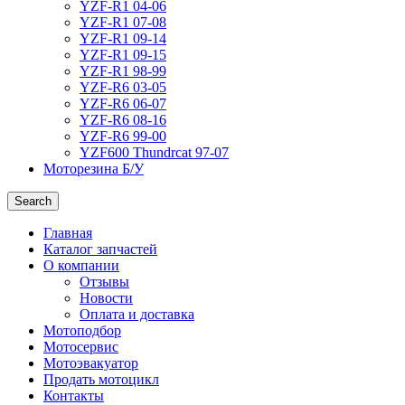
YZF-R1 04-06
YZF-R1 07-08
YZF-R1 09-14
YZF-R1 09-15
YZF-R1 98-99
YZF-R6 03-05
YZF-R6 06-07
YZF-R6 08-16
YZF-R6 99-00
YZF600 Thundrcat 97-07
Моторезина Б/У
Search
Главная
Каталог запчастей
О компании
Отзывы
Новости
Оплата и доставка
Мотоподбор
Мотосервис
Мотоэвакуатор
Продать мотоцикл
Контакты