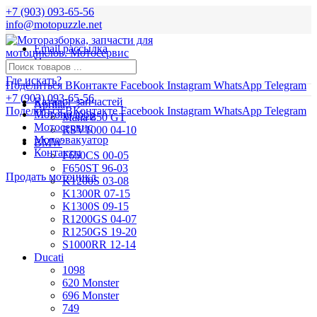
+7 (903) 093-65-56
info@motopuzzle.net
Email рассылка
Новости
Где искать?
Поделиться ВКонтакте
Facebook
Instagram
WhatsApp
Telegram
+7 (903) 093-65-56
Каталог запчастей
Aprilia
Поделиться ВКонтакте
Facebook
Instagram
WhatsApp
Telegram
Мотоподбор
Mana 850 GT
Мотосервис
RSV1000 04-10
Мотоэвакуатор
BMW
Контакты
F650CS 00-05
F650ST 96-03
Продать мотоцикл
K1200S 03-08
K1300R 07-15
K1300S 09-15
R1200GS 04-07
R1250GS 19-20
S1000RR 12-14
Ducati
1098
620 Monster
696 Monster
749