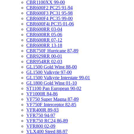
CBR1100XX 99-00
CBR600F2 PC25 91-94
CBR600F3 PC31 95-98
CBR600F4 PC35 99-00
CBR600F4i PC35 01-06
CBR600RR 03-04
CBR600RR 05-06
CBR600RR 07-12
CBR600RR 13-18
CBR750F Hurricane 87-89
CBR929RR 00-01
CBR954RR 02-03
GL1500 Gold Wing 88-00
GL1500 Valkyrie 97-00
GL1500 Valkyrie Interstate 99-01
GL1800 Gold Wing 01-10
ST1100 Pan European 90-02
VF1000R 84-86
VF750 Super Magna 87-89
VF750F Interceptor 82-85
VFR400R 89-93
VFR750 94-97
VFR750 RC24 86-89
VFR800 02-09
VLX400 Steed 88-97