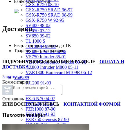
Банковской картой
GSX-R750 08-10
GSX-R750 SRAD 96-97
GSX-R750 SRAD 98-99
GSX-R750 W 92-95
SV400 98-02
Доставка
SV650 03-12
SV650 99-02
TL 1000 S
Бесплатно доставляем до ТК
TL1000R 98-02
Транспортная накладная
VS400 Intruder 94-96
VS750 Intruder 85-91
ПОДРОБНАЯ ИНФОРМАЦИЯ В РАЗДЕЛЕ
ОПЛАТА И
VZ400 Desperado Winder 99-00
ДОСТАВКА
VZ800 Intruder M800 05-11
VZR1800 Boulevard M109R 06-12
Задать вопрос
Yamaha
Комментарии
FJ1200 91-93
FJR1300 06-12
FZ-1 N/S 06-15
FZ-6 N/S 04-07
Отправить
FZR 400 90-94
ИЛИ ВОСПОЛЬЗУЙТЕСЬ
КОНТАКТНОЙ ФОРМОЙ
FZR1000 87-90
FZR1000 91-93
Похожие товары
FZR750 Genesis 87-90
FZS1000 Fazer 01-05
FZS600 98-01