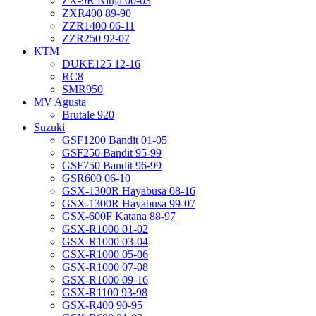
ZX-9R Ninja 00-03
ZXR400 89-90
ZZR1400 06-11
ZZR250 92-07
KTM
DUKE125 12-16
RC8
SMR950
MV Agusta
Brutale 920
Suzuki
GSF1200 Bandit 01-05
GSF250 Bandit 95-99
GSF750 Bandit 96-99
GSR600 06-10
GSX-1300R Hayabusa 08-16
GSX-1300R Hayabusa 99-07
GSX-600F Katana 88-97
GSX-R1000 01-02
GSX-R1000 03-04
GSX-R1000 05-06
GSX-R1000 07-08
GSX-R1000 09-16
GSX-R1100 93-98
GSX-R400 90-95