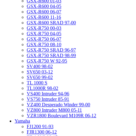
GSX-R600 01-03
GSX-R600 04-05
GSX-R600 06-07
GSX-R600 11-16
GSX-R600 SRAD 97-00
GSX-R750 00-03
GSX-R750 04-05
GSX-R750 06-07
GSX-R750 08-10
GSX-R750 SRAD 96-97
GSX-R750 SRAD 98-99
GSX-R750 W 92-95
SV400 98-02
SV650 03-12
SV650 99-02
TL 1000 S
TL1000R 98-02
VS400 Intruder 94-96
VS750 Intruder 85-91
VZ400 Desperado Winder 99-00
VZ800 Intruder M800 05-11
VZR1800 Boulevard M109R 06-12
Yamaha
FJ1200 91-93
FJR1300 06-12