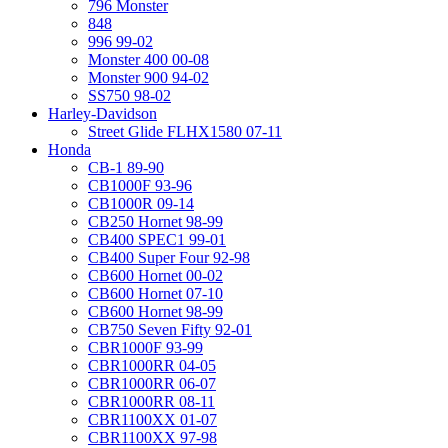
796 Monster
848
996 99-02
Monster 400 00-08
Monster 900 94-02
SS750 98-02
Harley-Davidson
Street Glide FLHX1580 07-11
Honda
CB-1 89-90
CB1000F 93-96
CB1000R 09-14
CB250 Hornet 98-99
CB400 SPEC1 99-01
CB400 Super Four 92-98
CB600 Hornet 00-02
CB600 Hornet 07-10
CB600 Hornet 98-99
CB750 Seven Fifty 92-01
CBR1000F 93-99
CBR1000RR 04-05
CBR1000RR 06-07
CBR1000RR 08-11
CBR1100XX 01-07
CBR1100XX 97-98