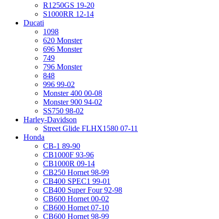
R1250GS 19-20
S1000RR 12-14
Ducati
1098
620 Monster
696 Monster
749
796 Monster
848
996 99-02
Monster 400 00-08
Monster 900 94-02
SS750 98-02
Harley-Davidson
Street Glide FLHX1580 07-11
Honda
CB-1 89-90
CB1000F 93-96
CB1000R 09-14
CB250 Hornet 98-99
CB400 SPEC1 99-01
CB400 Super Four 92-98
CB600 Hornet 00-02
CB600 Hornet 07-10
CB600 Hornet 98-99