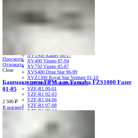
MT-01 05-09
MT-09 14-17
TDM850 96-01
TRX850 95-00
VMX12 V-max 88-07
XJ600S Diversion 92-04
XJR1200 94-98
XJR400 97-06
XV1700 Road Star 04-09
XV1900 Raider 08-17
Просмотр
XV400 Virago 87-94
Отложить
XV750 Virago 85-87
Close
XVS400 Drag Star 96-99
XVZ1300 Royal Star Venture 01-10
Башмаки цепи ГРМ для Yamaha FZS1000 Fazer
YZF-1000R Thunderace 96-01
01-05
YZF-R1 00-01
YZF-R1 02-03
YZF-R1 04-06
2 500
₽
YZF-R1 07-08
В корзину
YZF-R1 09-14
YZF-R1 09-15
YZF-R1 98-99
YZF-R6 03-05
YZF-R6 06-07