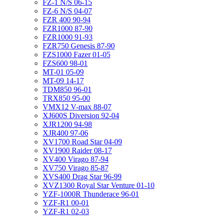
FZ-1 N/S 06-15
FZ-6 N/S 04-07
FZR 400 90-94
FZR1000 87-90
FZR1000 91-93
FZR750 Genesis 87-90
FZS1000 Fazer 01-05
FZS600 98-01
MT-01 05-09
MT-09 14-17
TDM850 96-01
TRX850 95-00
VMX12 V-max 88-07
XJ600S Diversion 92-04
XJR1200 94-98
XJR400 97-06
XV1700 Road Star 04-09
XV1900 Raider 08-17
XV400 Virago 87-94
XV750 Virago 85-87
XVS400 Drag Star 96-99
XVZ1300 Royal Star Venture 01-10
YZF-1000R Thunderace 96-01
YZF-R1 00-01
YZF-R1 02-03