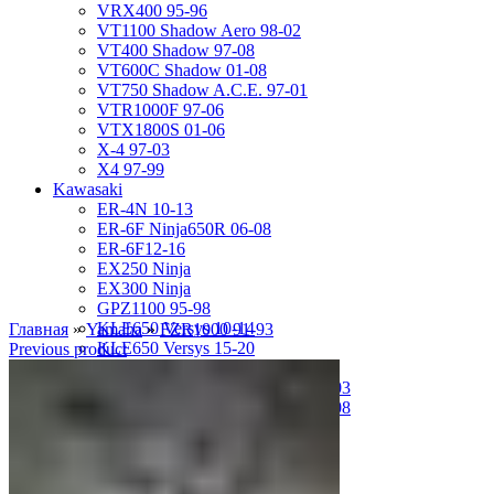
VRX400 95-96
VT1100 Shadow Aero 98-02
VT400 Shadow 97-08
VT600C Shadow 01-08
VT750 Shadow A.C.E. 97-01
VTR1000F 97-06
VTX1800S 01-06
X-4 97-03
X4 97-99
Kawasaki
ER-4N 10-13
ER-6F Ninja650R 06-08
ER-6F12-16
EX250 Ninja
EX300 Ninja
GPZ1100 95-98
KLE650 Versys 10-14
Главная
»
Yamaha
»
FZR1000 91-93
KLE650 Versys 15-20
Previous product
VN1500 Vulcan Classic 96-99
VN1500 Vulcan Mean Streak 02-03
VN1600 Vulcan Mean Streak 04-08
Z-1000 07-09
Z-250 13-17
Z-750 04-06
ZL400D Eliminator 95-96