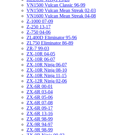
VN1500 Vulcan Classic 96-99
VN1500 Vulcan Mean Streak 02-03
VN1600 Vulcan Mean Streak 04-08
Z-1000 07-09
Z-250 13-17
Z-750 04-06
ZL400D Eliminator 95-96
ZL750 Eliminator 86-89
ZR-7 99-03
ZX-10R 04-05
ZX-10R 06-07
ZX-10R Ninja 06-07
ZX-10R Ninja 08-10
ZX-10R Ninja 11-15
ZX-12R Ninja 02-06
ZX-6R 00-01
ZX-6R 03-04
ZX-6R 05-06
ZX-6R 07-08
ZX-6R 09-17
ZX-6R 13-16
ZX-6R 98-99
ZX-9R 94-97
ZX-9R 98-99