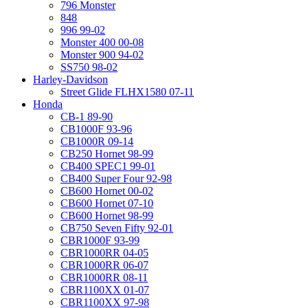
796 Monster
848
996 99-02
Monster 400 00-08
Monster 900 94-02
SS750 98-02
Harley-Davidson
Street Glide FLHX1580 07-11
Honda
CB-1 89-90
CB1000F 93-96
CB1000R 09-14
CB250 Hornet 98-99
CB400 SPEC1 99-01
CB400 Super Four 92-98
CB600 Hornet 00-02
CB600 Hornet 07-10
CB600 Hornet 98-99
CB750 Seven Fifty 92-01
CBR1000F 93-99
CBR1000RR 04-05
CBR1000RR 06-07
CBR1000RR 08-11
CBR1100XX 01-07
CBR1100XX 97-98