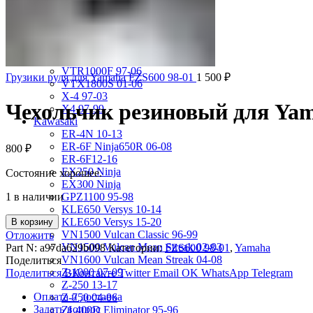
VRX400 95-96
VT1100 Shadow Aero 98-02
VT400 Shadow 97-08
VT600C Shadow 01-08
VT750 Shadow A.C.E. 97-01
VTR1000F 97-06
Грузики руля для Yamaha FZS600 98-01
1 500
₽
VTX1800S 01-06
X-4 97-03
Чехольчик резиновый для Yam
X4 97-99
Kawasaki
ER-4N 10-13
ER-6F Ninja650R 06-08
800
₽
ER-6F12-16
EX250 Ninja
Состояние хорошее.
EX300 Ninja
1 в наличии
GPZ1100 95-98
KLE650 Versys 10-14
KLE650 Versys 15-20
В корзину
VN1500 Vulcan Classic 96-99
Отложить
VN1500 Vulcan Mean Streak 02-03
Part N:
a97da629b098
Категории:
FZS600 98-01
,
Yamaha
VN1600 Vulcan Mean Streak 04-08
Поделиться
Z-1000 07-09
Поделиться ВКонтакте
Twitter
Email
OK
WhatsApp
Telegram
Z-250 13-17
Оплата и доставка
Z-750 04-06
Задать вопрос
ZL400D Eliminator 95-96