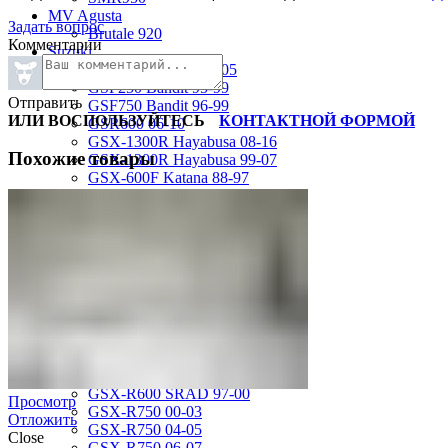
MV Agusta
Задать вопрос
Brutale 920
Комментарии
Suzuki
GSF1200 Bandit 01-05
GSF250 Bandit 95-99
Отправить
GSF750 Bandit 96-99
ИЛИ ВОСПОЛЬЗУЙТЕСЬ
КОНТАКТНОЙ ФОРМОЙ
GSR600 06-10
GSX-1300R Hayabusa 08-16
Похожие товары
GSX-1300R Hayabusa 99-07
GSX-600F Katana 88-97
GSX-R1000 01-02
GSX-R1000 03-04
GSX-R1000 05-06
GSX-R1000 07-08
GSX-R1000 09-16
GSX-R1100 93-98
GSX-R400 90-95
GSX-R600 01-03
GSX-R600 04-05
GSX-R600 06-07
GSX-R600 11-16
GSX-R600 SRAD 97-00
Просмотр
GSX-R750 00-03
Отложить
GSX-R750 04-05
Close
GSX-R750 06-07