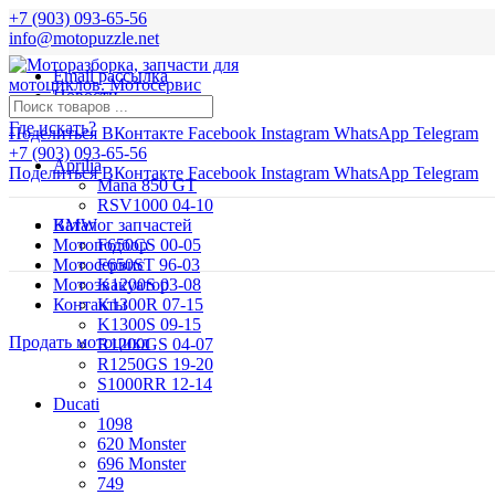
+7 (903) 093-65-56
info@motopuzzle.net
Email рассылка
Новости
Где искать?
Поделиться ВКонтакте
Facebook
Instagram
WhatsApp
Telegram
+7 (903) 093-65-56
Aprilia
Поделиться ВКонтакте
Facebook
Instagram
WhatsApp
Telegram
Mana 850 GT
RSV1000 04-10
BMW
Каталог запчастей
Мотоподбор
F650CS 00-05
Мотосервис
F650ST 96-03
Мотоэвакуатор
K1200S 03-08
Контакты
K1300R 07-15
K1300S 09-15
Продать мотоцикл
R1200GS 04-07
R1250GS 19-20
S1000RR 12-14
Ducati
1098
620 Monster
696 Monster
749