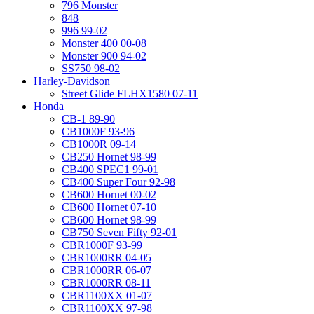
796 Monster
848
996 99-02
Monster 400 00-08
Monster 900 94-02
SS750 98-02
Harley-Davidson
Street Glide FLHX1580 07-11
Honda
CB-1 89-90
CB1000F 93-96
CB1000R 09-14
CB250 Hornet 98-99
CB400 SPEC1 99-01
CB400 Super Four 92-98
CB600 Hornet 00-02
CB600 Hornet 07-10
CB600 Hornet 98-99
CB750 Seven Fifty 92-01
CBR1000F 93-99
CBR1000RR 04-05
CBR1000RR 06-07
CBR1000RR 08-11
CBR1100XX 01-07
CBR1100XX 97-98