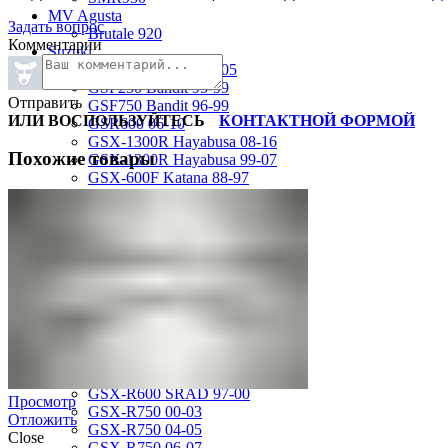
MV Agusta
Задать вопрос
Brutale 920
Комментарии
Suzuki
GSF1200 Bandit 01-05
GSF250 Bandit 95-99
Отправить
GSF750 Bandit 96-99
ИЛИ ВОСПОЛЬЗУЙТЕСЬ
КОНТАКТНОЙ ФОРМОЙ
GSR600 06-10
GSX-1300R Hayabusa 08-16
Похожие товары
GSX-1300R Hayabusa 99-07
GSX-600F Katana 88-97
GSX-R1000 01-02
GSX-R1000 03-04
GSX-R1000 05-06
GSX-R1000 07-08
GSX-R1000 09-16
GSX-R1100 93-98
GSX-R400 90-95
GSX-R600 01-03
GSX-R600 04-05
GSX-R600 06-07
GSX-R600 11-16
GSX-R600 SRAD 97-00
Просмотр
GSX-R750 00-03
Отложить
GSX-R750 04-05
Close
GSX-R750 06-07