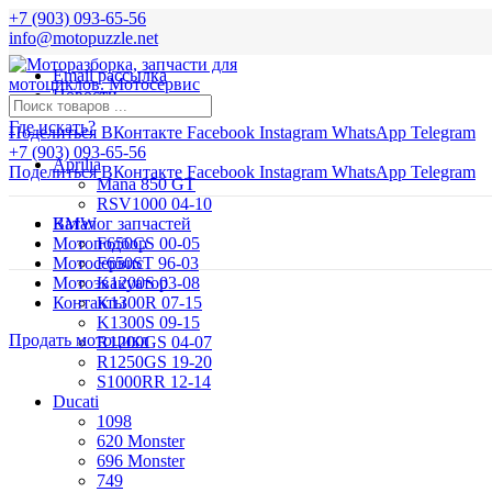
+7 (903) 093-65-56
info@motopuzzle.net
Email рассылка
Новости
Где искать?
Поделиться ВКонтакте
Facebook
Instagram
WhatsApp
Telegram
+7 (903) 093-65-56
Aprilia
Поделиться ВКонтакте
Facebook
Instagram
WhatsApp
Telegram
Mana 850 GT
RSV1000 04-10
BMW
Каталог запчастей
Мотоподбор
F650CS 00-05
Мотосервис
F650ST 96-03
Мотоэвакуатор
K1200S 03-08
Контакты
K1300R 07-15
K1300S 09-15
Продать мотоцикл
R1200GS 04-07
R1250GS 19-20
S1000RR 12-14
Ducati
1098
620 Monster
696 Monster
749