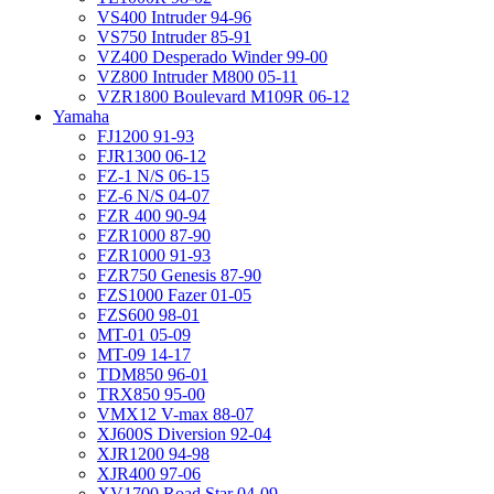
VS400 Intruder 94-96
VS750 Intruder 85-91
VZ400 Desperado Winder 99-00
VZ800 Intruder M800 05-11
VZR1800 Boulevard M109R 06-12
Yamaha
FJ1200 91-93
FJR1300 06-12
FZ-1 N/S 06-15
FZ-6 N/S 04-07
FZR 400 90-94
FZR1000 87-90
FZR1000 91-93
FZR750 Genesis 87-90
FZS1000 Fazer 01-05
FZS600 98-01
MT-01 05-09
MT-09 14-17
TDM850 96-01
TRX850 95-00
VMX12 V-max 88-07
XJ600S Diversion 92-04
XJR1200 94-98
XJR400 97-06
XV1700 Road Star 04-09