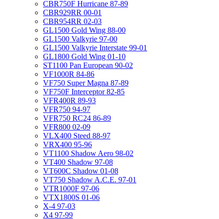
CBR750F Hurricane 87-89
CBR929RR 00-01
CBR954RR 02-03
GL1500 Gold Wing 88-00
GL1500 Valkyrie 97-00
GL1500 Valkyrie Interstate 99-01
GL1800 Gold Wing 01-10
ST1100 Pan European 90-02
VF1000R 84-86
VF750 Super Magna 87-89
VF750F Interceptor 82-85
VFR400R 89-93
VFR750 94-97
VFR750 RC24 86-89
VFR800 02-09
VLX400 Steed 88-97
VRX400 95-96
VT1100 Shadow Aero 98-02
VT400 Shadow 97-08
VT600C Shadow 01-08
VT750 Shadow A.C.E. 97-01
VTR1000F 97-06
VTX1800S 01-06
X-4 97-03
X4 97-99