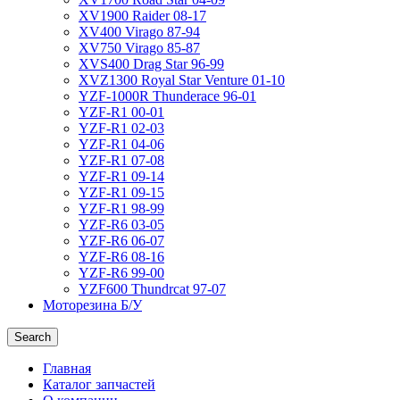
XV1900 Raider 08-17
XV400 Virago 87-94
XV750 Virago 85-87
XVS400 Drag Star 96-99
XVZ1300 Royal Star Venture 01-10
YZF-1000R Thunderace 96-01
YZF-R1 00-01
YZF-R1 02-03
YZF-R1 04-06
YZF-R1 07-08
YZF-R1 09-14
YZF-R1 09-15
YZF-R1 98-99
YZF-R6 03-05
YZF-R6 06-07
YZF-R6 08-16
YZF-R6 99-00
YZF600 Thundrcat 97-07
Моторезина Б/У
Search
Главная
Каталог запчастей