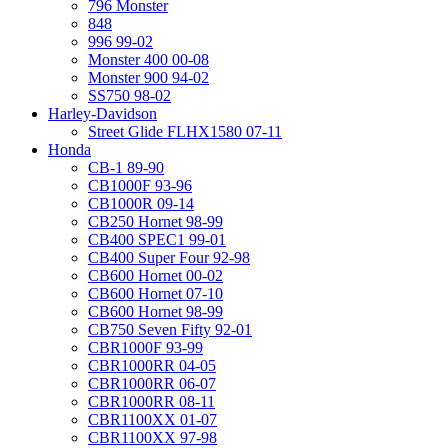
796 Monster
848
996 99-02
Monster 400 00-08
Monster 900 94-02
SS750 98-02
Harley-Davidson
Street Glide FLHX1580 07-11
Honda
CB-1 89-90
CB1000F 93-96
CB1000R 09-14
CB250 Hornet 98-99
CB400 SPEC1 99-01
CB400 Super Four 92-98
CB600 Hornet 00-02
CB600 Hornet 07-10
CB600 Hornet 98-99
CB750 Seven Fifty 92-01
CBR1000F 93-99
CBR1000RR 04-05
CBR1000RR 06-07
CBR1000RR 08-11
CBR1100XX 01-07
CBR1100XX 97-98