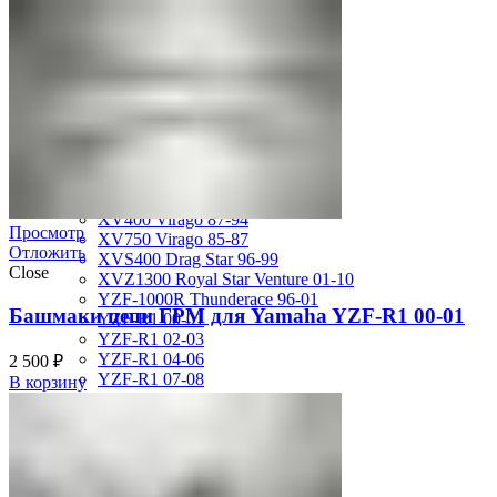
MT-01 05-09
MT-09 14-17
TDM850 96-01
TRX850 95-00
VMX12 V-max 88-07
XJ600S Diversion 92-04
XJR1200 94-98
XJR400 97-06
XV1700 Road Star 04-09
XV1900 Raider 08-17
XV400 Virago 87-94
Просмотр
XV750 Virago 85-87
Отложить
XVS400 Drag Star 96-99
Close
XVZ1300 Royal Star Venture 01-10
YZF-1000R Thunderace 96-01
Башмаки цепи ГРМ для Yamaha YZF-R1 00-01
YZF-R1 00-01
YZF-R1 02-03
YZF-R1 04-06
2 500
₽
YZF-R1 07-08
В корзину
YZF-R1 09-14
YZF-R1 09-15
YZF-R1 98-99
YZF-R6 03-05
YZF-R6 06-07