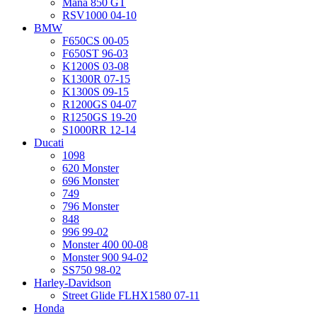
Mana 850 GT
RSV1000 04-10
BMW
F650CS 00-05
F650ST 96-03
K1200S 03-08
K1300R 07-15
K1300S 09-15
R1200GS 04-07
R1250GS 19-20
S1000RR 12-14
Ducati
1098
620 Monster
696 Monster
749
796 Monster
848
996 99-02
Monster 400 00-08
Monster 900 94-02
SS750 98-02
Harley-Davidson
Street Glide FLHX1580 07-11
Honda