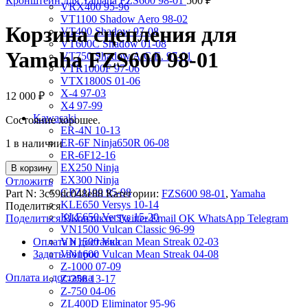
Кронштейн для Yamaha FZS600 98-01
500
₽
VRX400 95-96
VT1100 Shadow Aero 98-02
Корзина сцепления для
VT400 Shadow 97-08
VT600C Shadow 01-08
Yamaha FZS600 98-01
VT750 Shadow A.C.E. 97-01
VTR1000F 97-06
VTX1800S 01-06
X-4 97-03
12 000
₽
X4 97-99
Kawasaki
Состояние хорошее.
ER-4N 10-13
ER-6F Ninja650R 06-08
1 в наличии
ER-6F12-16
EX250 Ninja
В корзину
EX300 Ninja
Отложить
GPZ1100 95-98
Part N:
3c59dc048e88
Категории:
FZS600 98-01
,
Yamaha
KLE650 Versys 10-14
Поделиться
KLE650 Versys 15-20
Поделиться ВКонтакте
Twitter
Email
OK
WhatsApp
Telegram
VN1500 Vulcan Classic 96-99
Оплата и доставка
VN1500 Vulcan Mean Streak 02-03
Задать вопрос
VN1600 Vulcan Mean Streak 04-08
Z-1000 07-09
Оплата и доставка
Z-250 13-17
Z-750 04-06
ZL400D Eliminator 95-96