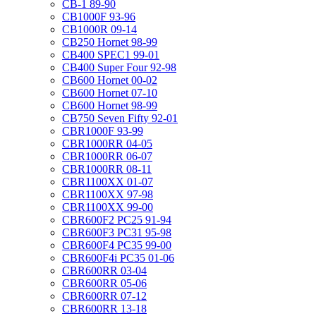
CB-1 89-90
CB1000F 93-96
CB1000R 09-14
CB250 Hornet 98-99
CB400 SPEC1 99-01
CB400 Super Four 92-98
CB600 Hornet 00-02
CB600 Hornet 07-10
CB600 Hornet 98-99
CB750 Seven Fifty 92-01
CBR1000F 93-99
CBR1000RR 04-05
CBR1000RR 06-07
CBR1000RR 08-11
CBR1100XX 01-07
CBR1100XX 97-98
CBR1100XX 99-00
CBR600F2 PC25 91-94
CBR600F3 PC31 95-98
CBR600F4 PC35 99-00
CBR600F4i PC35 01-06
CBR600RR 03-04
CBR600RR 05-06
CBR600RR 07-12
CBR600RR 13-18