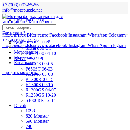
+7 (903) 093-65-56
info@motopuzzle.net
Email рассылка
Новости
Где искать?
Поделиться ВКонтакте
Facebook
Instagram
WhatsApp
Telegram
+7 (903) 093-65-56
Каталог запчастей
Aprilia
Поделиться ВКонтакте
Facebook
Instagram
WhatsApp
Telegram
Мотоподбор
Mana 850 GT
Мотосервис
RSV1000 04-10
Мотоэвакуатор
BMW
Контакты
F650CS 00-05
F650ST 96-03
Продать мотоцикл
K1200S 03-08
K1300R 07-15
K1300S 09-15
R1200GS 04-07
R1250GS 19-20
S1000RR 12-14
Ducati
1098
620 Monster
696 Monster
749