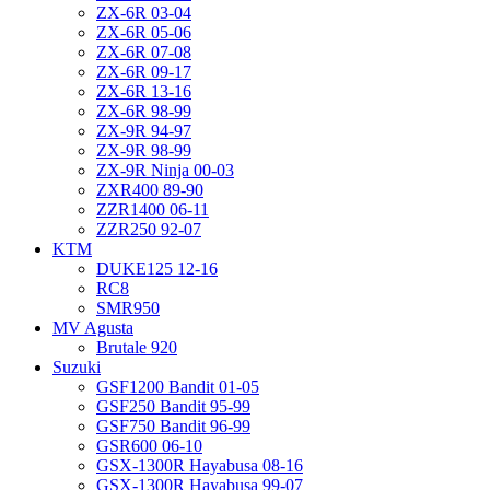
ZX-6R 03-04
ZX-6R 05-06
ZX-6R 07-08
ZX-6R 09-17
ZX-6R 13-16
ZX-6R 98-99
ZX-9R 94-97
ZX-9R 98-99
ZX-9R Ninja 00-03
ZXR400 89-90
ZZR1400 06-11
ZZR250 92-07
KTM
DUKE125 12-16
RC8
SMR950
MV Agusta
Brutale 920
Suzuki
GSF1200 Bandit 01-05
GSF250 Bandit 95-99
GSF750 Bandit 96-99
GSR600 06-10
GSX-1300R Hayabusa 08-16
GSX-1300R Hayabusa 99-07