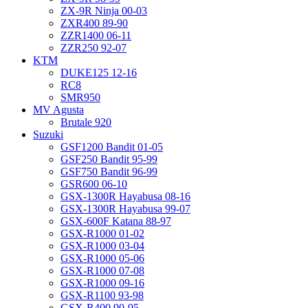
ZX-9R Ninja 00-03
ZXR400 89-90
ZZR1400 06-11
ZZR250 92-07
KTM
DUKE125 12-16
RC8
SMR950
MV Agusta
Brutale 920
Suzuki
GSF1200 Bandit 01-05
GSF250 Bandit 95-99
GSF750 Bandit 96-99
GSR600 06-10
GSX-1300R Hayabusa 08-16
GSX-1300R Hayabusa 99-07
GSX-600F Katana 88-97
GSX-R1000 01-02
GSX-R1000 03-04
GSX-R1000 05-06
GSX-R1000 07-08
GSX-R1000 09-16
GSX-R1100 93-98
GSX-R400 90-95