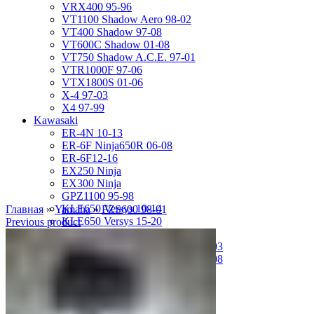
VRX400 95-96
VT1100 Shadow Aero 98-02
VT400 Shadow 97-08
VT600C Shadow 01-08
VT750 Shadow A.C.E. 97-01
VTR1000F 97-06
VTX1800S 01-06
X-4 97-03
X4 97-99
Kawasaki
ER-4N 10-13
ER-6F Ninja650R 06-08
ER-6F12-16
EX250 Ninja
EX300 Ninja
GPZ1100 95-98
KLE650 Versys 10-14
Главная
»
Yamaha
»
FZS600 98-01
KLE650 Versys 15-20
Previous product
VN1500 Vulcan Classic 96-99
VN1500 Vulcan Mean Streak 02-03
VN1600 Vulcan Mean Streak 04-08
Z-1000 07-09
Z-250 13-17
Z-750 04-06
ZL400D Eliminator 95-96