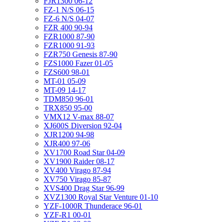
FJR1300 06-12
FZ-1 N/S 06-15
FZ-6 N/S 04-07
FZR 400 90-94
FZR1000 87-90
FZR1000 91-93
FZR750 Genesis 87-90
FZS1000 Fazer 01-05
FZS600 98-01
MT-01 05-09
MT-09 14-17
TDM850 96-01
TRX850 95-00
VMX12 V-max 88-07
XJ600S Diversion 92-04
XJR1200 94-98
XJR400 97-06
XV1700 Road Star 04-09
XV1900 Raider 08-17
XV400 Virago 87-94
XV750 Virago 85-87
XVS400 Drag Star 96-99
XVZ1300 Royal Star Venture 01-10
YZF-1000R Thunderace 96-01
YZF-R1 00-01