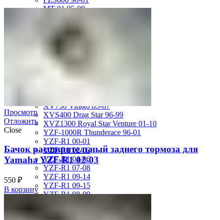
MT-01 05-09
MT-09 14-17
TDM850 96-01
TRX850 95-00
VMX12 V-max 88-07
XJ600S Diversion 92-04
XJR1200 94-98
XJR400 97-06
XV1700 Road Star 04-09
XV1900 Raider 08-17
XV400 Virago 87-94
XV750 Virago 85-87
Просмотр
XVS400 Drag Star 96-99
Отложить
XVZ1300 Royal Star Venture 01-10
Close
YZF-1000R Thunderace 96-01
YZF-R1 00-01
Бачок расширительный заднего тормоза для
YZF-R1 02-03
Yamaha YZF-R1 02-03
YZF-R1 04-06
YZF-R1 07-08
YZF-R1 09-14
550
₽
YZF-R1 09-15
В корзину
YZF-R1 98-99
YZF-R6 03-05
YZF-R6 06-07