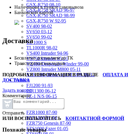
GSX-R750 08-10
Наличными в пункте самовывоза
GSX-R750 SRAD 96-97
Банковской картой
GSX-R750 SRAD 98-99
GSX-R750 W 92-95
SV400 98-02
SV650 03-12
SV650 99-02
Доставка
TL 1000 S
TL1000R 98-02
VS400 Intruder 94-96
Бесплатно доставляем до ТК
VS750 Intruder 85-91
Транспортная накладная
VZ400 Desperado Winder 99-00
VZ800 Intruder M800 05-11
ПОДРОБНАЯ ИНФОРМАЦИЯ В РАЗДЕЛЕ
ОПЛАТА И
VZR1800 Boulevard M109R 06-12
ДОСТАВКА
Yamaha
FJ1200 91-93
Задать вопрос
FJR1300 06-12
Комментарии
FZ-1 N/S 06-15
FZ-6 N/S 04-07
FZR 400 90-94
FZR1000 87-90
Отправить
FZR1000 91-93
ИЛИ ВОСПОЛЬЗУЙТЕСЬ
КОНТАКТНОЙ ФОРМОЙ
FZR750 Genesis 87-90
FZS1000 Fazer 01-05
Похожие товары
FZS600 98-01