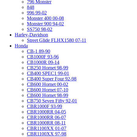
796 Monster
848
996 99-02
Monster 400 00-08
Monster 900 94-02
SS750 98-02
Harley-Davidson
Street Glide FLHX1580 07-11
Honda
CB-1 89-90
CB1000F 93-96
CB1000R 09-14
CB250 Hornet 98-99
CB400 SPEC1 99-01
CB400 Super Four 92-98
CB600 Hornet 00-02
CB600 Hornet 07-10
CB600 Hornet 98-99
CB750 Seven Fifty 92-01
CBR1000F 93-99
CBR1000RR 04-05
CBR1000RR 06-07
CBR1000RR 08-11
CBR1100XX 01-07
CBR1100XX 97-98