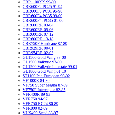
CBR1100XX 99-00
CBR600F2 PC25 91-94
CBR600F3 PC31 95-98
CBR600F4 PC35 99-00
CBR600F4i PC35 01-06
CBR600RR 03-04
CBR600RR 05-06
CBR600RR 07-12
CBR600RR 13-18
CBR750F Hurricane 87-89
CBR929RR 00-01
CBR954RR 02-03
GL1500 Gold Wing 88-00
GL1500 Valkyrie 97-00
GL1500 Valkyrie Interstate 99-01
GL1800 Gold Wing 01-10
ST1100 Pan European 90-02
VF1000R 84-86
VF750 Super Magna 87-89
VF750F Interceptor 82-85
VFR400R 89-93
VFR750 94-97
VFR750 RC24 86-89
VFR800 02-09
VLX400 Steed 88-97