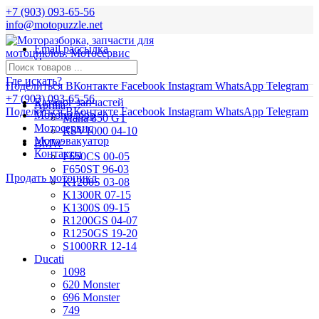
+7 (903) 093-65-56
info@motopuzzle.net
Email рассылка
Новости
Где искать?
Поделиться ВКонтакте
Facebook
Instagram
WhatsApp
Telegram
+7 (903) 093-65-56
Каталог запчастей
Aprilia
Поделиться ВКонтакте
Facebook
Instagram
WhatsApp
Telegram
Мотоподбор
Mana 850 GT
Мотосервис
RSV1000 04-10
Мотоэвакуатор
BMW
Контакты
F650CS 00-05
F650ST 96-03
Продать мотоцикл
K1200S 03-08
K1300R 07-15
K1300S 09-15
R1200GS 04-07
R1250GS 19-20
S1000RR 12-14
Ducati
1098
620 Monster
696 Monster
749