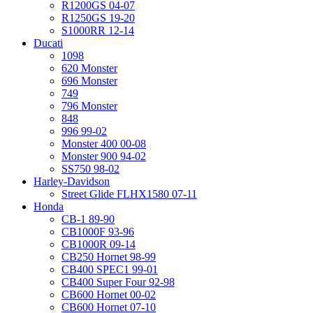
R1200GS 04-07
R1250GS 19-20
S1000RR 12-14
Ducati
1098
620 Monster
696 Monster
749
796 Monster
848
996 99-02
Monster 400 00-08
Monster 900 94-02
SS750 98-02
Harley-Davidson
Street Glide FLHX1580 07-11
Honda
CB-1 89-90
CB1000F 93-96
CB1000R 09-14
CB250 Hornet 98-99
CB400 SPEC1 99-01
CB400 Super Four 92-98
CB600 Hornet 00-02
CB600 Hornet 07-10