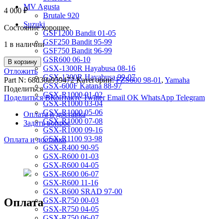
MV Agusta
4 000
₽
Brutale 920
Suzuki
Состояние хорошее.
GSF1200 Bandit 01-05
GSF250 Bandit 95-99
1 в наличии
GSF750 Bandit 96-99
GSR600 06-10
В корзину
GSX-1300R Hayabusa 08-16
Отложить
GSX-1300R Hayabusa 99-07
Part N:
68d30a959472
Категории:
FZS600 98-01
,
Yamaha
GSX-600F Katana 88-97
Поделиться
GSX-R1000 01-02
Поделиться ВКонтакте
Twitter
Email
OK
WhatsApp
Telegram
GSX-R1000 03-04
GSX-R1000 05-06
Оплата и доставка
GSX-R1000 07-08
Задать вопрос
GSX-R1000 09-16
GSX-R1100 93-98
Оплата и доставка
GSX-R400 90-95
GSX-R600 01-03
GSX-R600 04-05
GSX-R600 06-07
GSX-R600 11-16
GSX-R600 SRAD 97-00
Оплата
GSX-R750 00-03
GSX-R750 04-05
GSX-R750 06-07