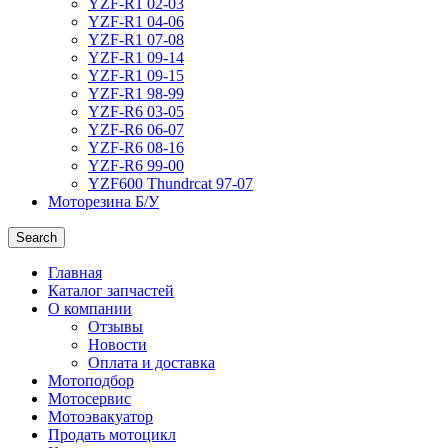
YZF-R1 02-03
YZF-R1 04-06
YZF-R1 07-08
YZF-R1 09-14
YZF-R1 09-15
YZF-R1 98-99
YZF-R6 03-05
YZF-R6 06-07
YZF-R6 08-16
YZF-R6 99-00
YZF600 Thundrcat 97-07
Моторезина Б/У
Search
Главная
Каталог запчастей
О компании
Отзывы
Новости
Оплата и доставка
Мотоподбор
Мотосервис
Мотоэвакуатор
Продать мотоцикл