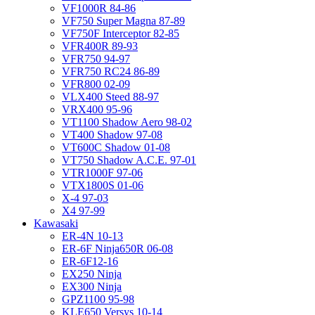
VF1000R 84-86
VF750 Super Magna 87-89
VF750F Interceptor 82-85
VFR400R 89-93
VFR750 94-97
VFR750 RC24 86-89
VFR800 02-09
VLX400 Steed 88-97
VRX400 95-96
VT1100 Shadow Aero 98-02
VT400 Shadow 97-08
VT600C Shadow 01-08
VT750 Shadow A.C.E. 97-01
VTR1000F 97-06
VTX1800S 01-06
X-4 97-03
X4 97-99
Kawasaki
ER-4N 10-13
ER-6F Ninja650R 06-08
ER-6F12-16
EX250 Ninja
EX300 Ninja
GPZ1100 95-98
KLE650 Versys 10-14