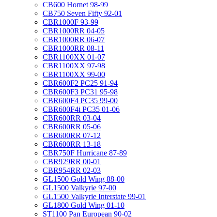
CB600 Hornet 98-99
CB750 Seven Fifty 92-01
CBR1000F 93-99
CBR1000RR 04-05
CBR1000RR 06-07
CBR1000RR 08-11
CBR1100XX 01-07
CBR1100XX 97-98
CBR1100XX 99-00
CBR600F2 PC25 91-94
CBR600F3 PC31 95-98
CBR600F4 PC35 99-00
CBR600F4i PC35 01-06
CBR600RR 03-04
CBR600RR 05-06
CBR600RR 07-12
CBR600RR 13-18
CBR750F Hurricane 87-89
CBR929RR 00-01
CBR954RR 02-03
GL1500 Gold Wing 88-00
GL1500 Valkyrie 97-00
GL1500 Valkyrie Interstate 99-01
GL1800 Gold Wing 01-10
ST1100 Pan European 90-02