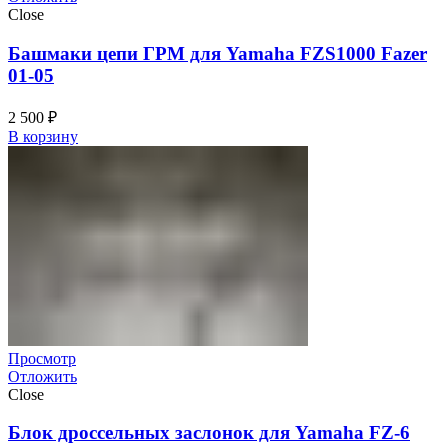
Close
Башмаки цепи ГРМ для Yamaha FZS1000 Fazer
01-05
2 500
₽
В корзину
Просмотр
Отложить
Close
Блок дроссельных заслонок для Yamaha FZ-6