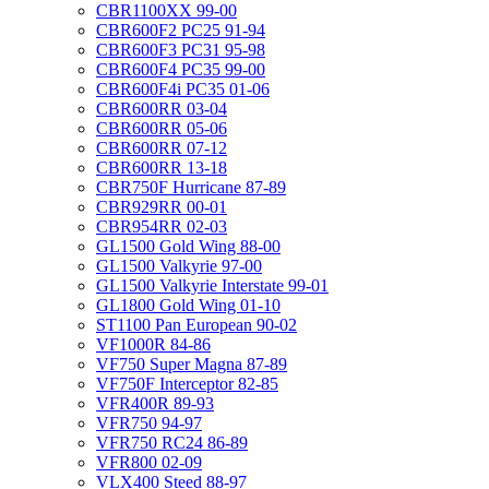
CBR1100XX 99-00
CBR600F2 PC25 91-94
CBR600F3 PC31 95-98
CBR600F4 PC35 99-00
CBR600F4i PC35 01-06
CBR600RR 03-04
CBR600RR 05-06
CBR600RR 07-12
CBR600RR 13-18
CBR750F Hurricane 87-89
CBR929RR 00-01
CBR954RR 02-03
GL1500 Gold Wing 88-00
GL1500 Valkyrie 97-00
GL1500 Valkyrie Interstate 99-01
GL1800 Gold Wing 01-10
ST1100 Pan European 90-02
VF1000R 84-86
VF750 Super Magna 87-89
VF750F Interceptor 82-85
VFR400R 89-93
VFR750 94-97
VFR750 RC24 86-89
VFR800 02-09
VLX400 Steed 88-97