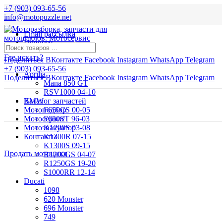
+7 (903) 093-65-56
info@motopuzzle.net
Email рассылка
Новости
Где искать?
Поделиться ВКонтакте
Facebook
Instagram
WhatsApp
Telegram
+7 (903) 093-65-56
Aprilia
Поделиться ВКонтакте
Facebook
Instagram
WhatsApp
Telegram
Mana 850 GT
RSV1000 04-10
BMW
Каталог запчастей
Мотоподбор
F650CS 00-05
Мотосервис
F650ST 96-03
Мотоэвакуатор
K1200S 03-08
Контакты
K1300R 07-15
K1300S 09-15
Продать мотоцикл
R1200GS 04-07
R1250GS 19-20
S1000RR 12-14
Ducati
1098
620 Monster
696 Monster
749