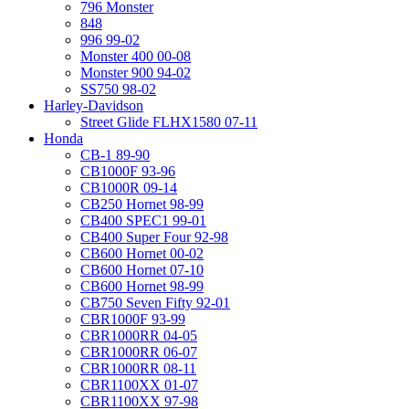
796 Monster
848
996 99-02
Monster 400 00-08
Monster 900 94-02
SS750 98-02
Harley-Davidson
Street Glide FLHX1580 07-11
Honda
CB-1 89-90
CB1000F 93-96
CB1000R 09-14
CB250 Hornet 98-99
CB400 SPEC1 99-01
CB400 Super Four 92-98
CB600 Hornet 00-02
CB600 Hornet 07-10
CB600 Hornet 98-99
CB750 Seven Fifty 92-01
CBR1000F 93-99
CBR1000RR 04-05
CBR1000RR 06-07
CBR1000RR 08-11
CBR1100XX 01-07
CBR1100XX 97-98