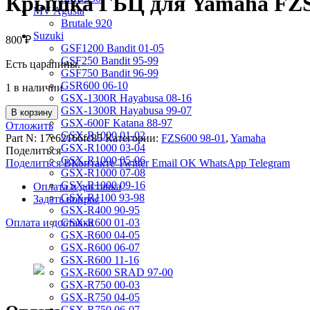
Крышка ГБЦ для Yamaha FZS
MV Agusta
Brutale 920
Suzuki
800
₽
GSF1200 Bandit 01-05
GSF250 Bandit 95-99
Есть царапины.
GSF750 Bandit 96-99
GSR600 06-10
1 в наличии
GSX-1300R Hayabusa 08-16
GSX-1300R Hayabusa 99-07
В корзину
GSX-600F Katana 88-97
Отложить
GSX-R1000 01-02
Part N:
17e62166fc85
Категории:
FZS600 98-01
,
Yamaha
GSX-R1000 03-04
Поделиться
GSX-R1000 05-06
Поделиться ВКонтакте
Twitter
Email
OK
WhatsApp
Telegram
GSX-R1000 07-08
GSX-R1000 09-16
Оплата и доставка
GSX-R1100 93-98
Задать вопрос
GSX-R400 90-95
Оплата и доставка
GSX-R600 01-03
GSX-R600 04-05
GSX-R600 06-07
GSX-R600 11-16
GSX-R600 SRAD 97-00
GSX-R750 00-03
GSX-R750 04-05
GSX-R750 06-07