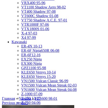
VRX400 95-96
VT1100 Shadow Aero 98-02
VT400 Shadow 97-08
VT600C Shadow 01-08
VT750 Shadow A.C.E. 97-01
VTR1000F 97-06
VTX1800S 01-06
X-4 97-03
X4 97-99
Kawasaki
ER-4N 10-13
ER-6F Ninja650R 06-08
ER-6F12-16
EX250 Ninja
EX300 Ninja
GPZ1100 95-98
KLE650 Versys 10-14
KLE650 Versys 15-20
VN1500 Vulcan Classic 96-99
VN1500 Vulcan Mean Streak 02-03
VN1600 Vulcan Mean Streak 04-08
Z-1000 07-09
Z-250 13-17
Главная
»
Yamaha
»
FZS600 98-01
Z-750 04-06
Previous product
ZL400D Eliminator 95-96