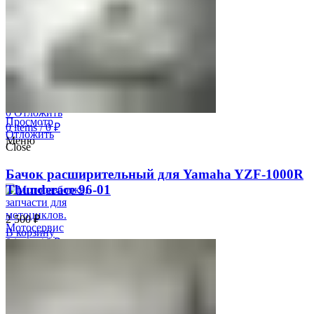
YZF-R6 08-16
YZF-R6 99-00
YZF600 Thundrcat 97-07
Моторезина Б/У
Search
Авторизация
0
Отложить
Просмотр
0
items
/
0
₽
Отложить
Меню
Close
Бачок расширительный для Yamaha YZF-1000R
Thunderace 96-01
2 500
₽
В корзину
0
items
/
0
₽