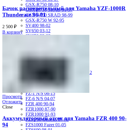
GSX-R750 08-10
Бачок расширительный для Yamaha YZF-1000R
GSX-R750 SRAD 96-97
Thunderace 96-01
GSX-R750 SRAD 98-99
GSX-R750 W 92-95
SV400 98-02
2 500
₽
SV650 03-12
В корзину
SV650 99-02
TL 1000 S
TL1000R 98-02
VS400 Intruder 94-96
VS750 Intruder 85-91
VZ400 Desperado Winder 99-00
VZ800 Intruder M800 05-11
VZR1800 Boulevard M109R 06-12
Yamaha
FJ1200 91-93
FJR1300 06-12
FZ-1 N/S 06-15
Просмотр
FZ-6 N/S 04-07
Отложить
FZR 400 90-94
Close
FZR1000 87-90
FZR1000 91-93
Аккумуляторный отсек для Yamaha FZR 400 90-
FZR750 Genesis 87-90
94
FZS1000 Fazer 01-05
FZS600 98-01