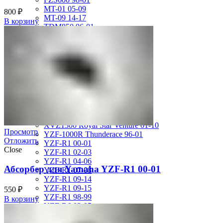
MT-01 05-09
800
₽
MT-09 14-17
В корзину
TDM850 96-01
TRX850 95-00
VMX12 V-max 88-07
XJ600S Diversion 92-04
XJR1200 94-98
XJR400 97-06
XV1700 Road Star 04-09
XV1900 Raider 08-17
XV400 Virago 87-94
XV750 Virago 85-87
XVS400 Drag Star 96-99
XVZ1300 Royal Star Venture 01-10
Просмотр
YZF-1000R Thunderace 96-01
Отложить
YZF-R1 00-01
Close
YZF-R1 02-03
YZF-R1 04-06
Абсорбер для Yamaha YZF-R1 00-01
YZF-R1 07-08
YZF-R1 09-14
YZF-R1 09-15
550
₽
YZF-R1 98-99
В корзину
YZF-R6 03-05
YZF-R6 06-07