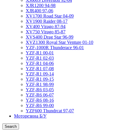
XJ600S Diversion 92-04
XJR1200 94-98
XJR400 97-06
XV1700 Road Star 04-09
XV1900 Raider 08-17
XV400 Virago 87-94
XV750 Virago 85-87
XVS400 Drag Star 96-99
XVZ1300 Royal Star Venture 01-10
YZF-1000R Thunderace 96-01
YZF-R1 00-01
YZF-R1 02-03
YZF-R1 04-06
YZF-R1 07-08
YZF-R1 09-14
YZF-R1 09-15
YZF-R1 98-99
YZF-R6 03-05
YZF-R6 06-07
YZF-R6 08-16
YZF-R6 99-00
YZF600 Thundrcat 97-07
Моторезина Б/У
Search