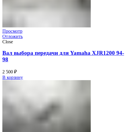
Просмотр
Отложить
Close
Вал выбора передачи для Yamaha XJR1200 94-
98
2 500
₽
В корзину