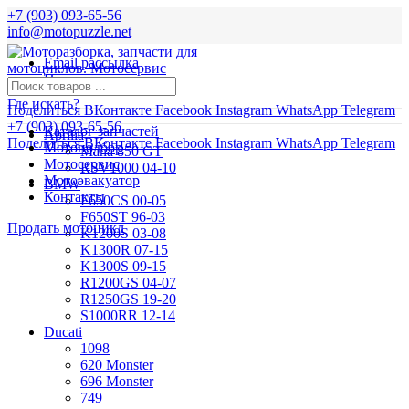
+7 (903) 093-65-56
info@motopuzzle.net
Email рассылка
Новости
Где искать?
Поделиться ВКонтакте
Facebook
Instagram
WhatsApp
Telegram
+7 (903) 093-65-56
Каталог запчастей
Aprilia
Поделиться ВКонтакте
Facebook
Instagram
WhatsApp
Telegram
Мотоподбор
Mana 850 GT
Мотосервис
RSV1000 04-10
Мотоэвакуатор
BMW
Контакты
F650CS 00-05
F650ST 96-03
Продать мотоцикл
K1200S 03-08
K1300R 07-15
K1300S 09-15
R1200GS 04-07
R1250GS 19-20
S1000RR 12-14
Ducati
1098
620 Monster
696 Monster
749