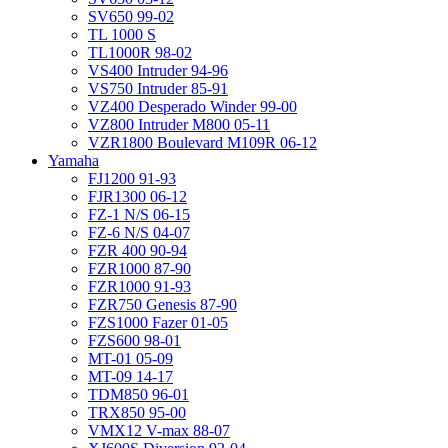
SV650 99-02
TL 1000 S
TL1000R 98-02
VS400 Intruder 94-96
VS750 Intruder 85-91
VZ400 Desperado Winder 99-00
VZ800 Intruder M800 05-11
VZR1800 Boulevard M109R 06-12
Yamaha
FJ1200 91-93
FJR1300 06-12
FZ-1 N/S 06-15
FZ-6 N/S 04-07
FZR 400 90-94
FZR1000 87-90
FZR1000 91-93
FZR750 Genesis 87-90
FZS1000 Fazer 01-05
FZS600 98-01
MT-01 05-09
MT-09 14-17
TDM850 96-01
TRX850 95-00
VMX12 V-max 88-07