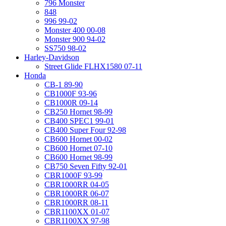
796 Monster
848
996 99-02
Monster 400 00-08
Monster 900 94-02
SS750 98-02
Harley-Davidson
Street Glide FLHX1580 07-11
Honda
CB-1 89-90
CB1000F 93-96
CB1000R 09-14
CB250 Hornet 98-99
CB400 SPEC1 99-01
CB400 Super Four 92-98
CB600 Hornet 00-02
CB600 Hornet 07-10
CB600 Hornet 98-99
CB750 Seven Fifty 92-01
CBR1000F 93-99
CBR1000RR 04-05
CBR1000RR 06-07
CBR1000RR 08-11
CBR1100XX 01-07
CBR1100XX 97-98