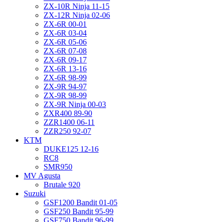
ZX-10R Ninja 11-15
ZX-12R Ninja 02-06
ZX-6R 00-01
ZX-6R 03-04
ZX-6R 05-06
ZX-6R 07-08
ZX-6R 09-17
ZX-6R 13-16
ZX-6R 98-99
ZX-9R 94-97
ZX-9R 98-99
ZX-9R Ninja 00-03
ZXR400 89-90
ZZR1400 06-11
ZZR250 92-07
KTM
DUKE125 12-16
RC8
SMR950
MV Agusta
Brutale 920
Suzuki
GSF1200 Bandit 01-05
GSF250 Bandit 95-99
GSF750 Bandit 96-99