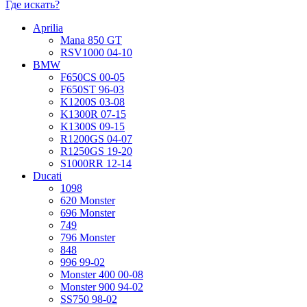
Где искать?
Aprilia
Mana 850 GT
RSV1000 04-10
BMW
F650CS 00-05
F650ST 96-03
K1200S 03-08
K1300R 07-15
K1300S 09-15
R1200GS 04-07
R1250GS 19-20
S1000RR 12-14
Ducati
1098
620 Monster
696 Monster
749
796 Monster
848
996 99-02
Monster 400 00-08
Monster 900 94-02
SS750 98-02