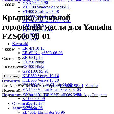
VRX400 95-96
1 000
₽
VT1100 Shadow Aero 98-02
VT400 Shadow 97-08
Крышка заливной
VT600C Shadow 01-08
VT750 Shadow A.C.E. 97-01
горловины масла для Yamaha
VTR1000F 97-06
VTX1800S 01-06
FZS600 98-01
X-4 97-03
X4 97-99
Kawasaki
ER-4N 10-13
1 000
₽
ER-6F Ninja650R 06-08
ER-6F12-16
Состояние хорошее.
EX250 Ninja
EX300 Ninja
1 в наличии
GPZ1100 95-98
KLE650 Versys 10-14
В корзину
KLE650 Versys 15-20
Отложить
VN1500 Vulcan Classic 96-99
Part N:
c0c7c76d30bd
Категории:
FZS600 98-01
,
Yamaha
VN1500 Vulcan Mean Streak 02-03
Поделиться
VN1600 Vulcan Mean Streak 04-08
Поделиться ВКонтакте
Twitter
Email
OK
WhatsApp
Telegram
Z-1000 07-09
Z-250 13-17
Оплата и доставка
Z-750 04-06
Задать вопрос
ZL400D Eliminator 95-96