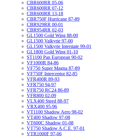
CBR600RR 05-06
CBR600RR 07-12
CBR600RR 13-18
CBR750F Hurricane 87-89
CBR929RR 00-01
CBR954RR 02-03
GL1500 Gold Wing 88-00
GL1500 Valkyrie 97-00
GL1500 Valkyrie Interstate 99-01
GL1800 Gold Wing 01-10
ST1100 Pan European 90-02
VF1000R 84-86
VF750 Super Magna 87-89
VF750F Interceptor 82-85
VFR400R 89-93
VFR750 94-97
VFR750 RC24 86-89
VFR800 02-09
VLX400 Steed 88-97
VRX400 95-96
VT1100 Shadow Aero 98-02
VT400 Shadow 97-08
VT600C Shadow 01-08
VT750 Shadow A.C.E. 97-01
VTR1000F 97-06