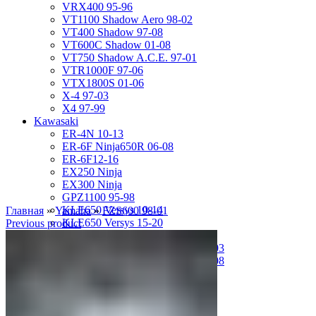
VRX400 95-96
VT1100 Shadow Aero 98-02
VT400 Shadow 97-08
VT600C Shadow 01-08
VT750 Shadow A.C.E. 97-01
VTR1000F 97-06
VTX1800S 01-06
X-4 97-03
X4 97-99
Kawasaki
ER-4N 10-13
ER-6F Ninja650R 06-08
ER-6F12-16
EX250 Ninja
EX300 Ninja
GPZ1100 95-98
KLE650 Versys 10-14
Главная
»
Yamaha
»
FZS600 98-01
KLE650 Versys 15-20
Previous product
VN1500 Vulcan Classic 96-99
VN1500 Vulcan Mean Streak 02-03
VN1600 Vulcan Mean Streak 04-08
Z-1000 07-09
Z-250 13-17
Z-750 04-06
ZL400D Eliminator 95-96