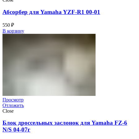
Абсорбер для Yamaha YZF-R1 00-01
550
₽
В корзину
Просмотр
Отложить
Close
Блок дроссельных заслонок для Yamaha FZ-6
N/S 04-07г