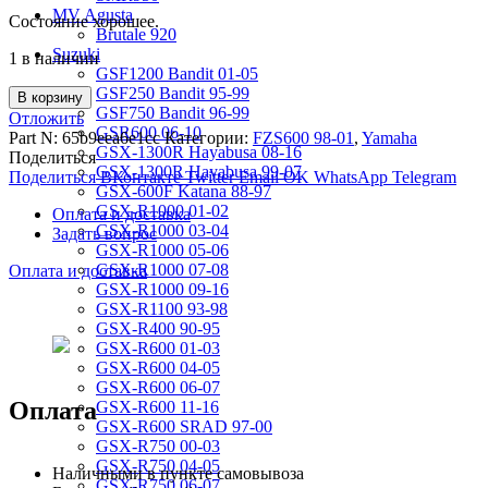
MV Agusta
Состояние хорошее.
Brutale 920
Suzuki
1 в наличии
GSF1200 Bandit 01-05
GSF250 Bandit 95-99
В корзину
GSF750 Bandit 96-99
Отложить
GSR600 06-10
Part N:
65b9eea6e1cc
Категории:
FZS600 98-01
,
Yamaha
GSX-1300R Hayabusa 08-16
Поделиться
GSX-1300R Hayabusa 99-07
Поделиться ВКонтакте
Twitter
Email
OK
WhatsApp
Telegram
GSX-600F Katana 88-97
GSX-R1000 01-02
Оплата и доставка
GSX-R1000 03-04
Задать вопрос
GSX-R1000 05-06
GSX-R1000 07-08
Оплата и доставка
GSX-R1000 09-16
GSX-R1100 93-98
GSX-R400 90-95
GSX-R600 01-03
GSX-R600 04-05
GSX-R600 06-07
Оплата
GSX-R600 11-16
GSX-R600 SRAD 97-00
GSX-R750 00-03
GSX-R750 04-05
Наличными в пункте самовывоза
GSX-R750 06-07