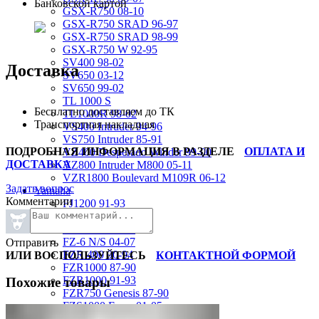
Банковской картой
GSX-R750 08-10
GSX-R750 SRAD 96-97
GSX-R750 SRAD 98-99
GSX-R750 W 92-95
SV400 98-02
Доставка
SV650 03-12
SV650 99-02
TL 1000 S
Бесплатно доставляем до ТК
TL1000R 98-02
Транспортная накладная
VS400 Intruder 94-96
VS750 Intruder 85-91
ПОДРОБНАЯ ИНФОРМАЦИЯ В РАЗДЕЛЕ
ОПЛАТА И
VZ400 Desperado Winder 99-00
ДОСТАВКА
VZ800 Intruder M800 05-11
VZR1800 Boulevard M109R 06-12
Задать вопрос
Yamaha
Комментарии
FJ1200 91-93
FJR1300 06-12
FZ-1 N/S 06-15
FZ-6 N/S 04-07
Отправить
FZR 400 90-94
ИЛИ ВОСПОЛЬЗУЙТЕСЬ
КОНТАКТНОЙ ФОРМОЙ
FZR1000 87-90
FZR1000 91-93
Похожие товары
FZR750 Genesis 87-90
FZS1000 Fazer 01-05
FZS600 98-01