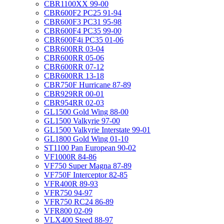
CBR1100XX 99-00
CBR600F2 PC25 91-94
CBR600F3 PC31 95-98
CBR600F4 PC35 99-00
CBR600F4i PC35 01-06
CBR600RR 03-04
CBR600RR 05-06
CBR600RR 07-12
CBR600RR 13-18
CBR750F Hurricane 87-89
CBR929RR 00-01
CBR954RR 02-03
GL1500 Gold Wing 88-00
GL1500 Valkyrie 97-00
GL1500 Valkyrie Interstate 99-01
GL1800 Gold Wing 01-10
ST1100 Pan European 90-02
VF1000R 84-86
VF750 Super Magna 87-89
VF750F Interceptor 82-85
VFR400R 89-93
VFR750 94-97
VFR750 RC24 86-89
VFR800 02-09
VLX400 Steed 88-97