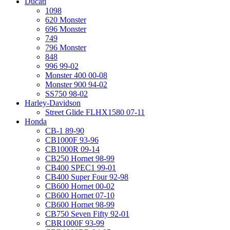
Ducati
1098
620 Monster
696 Monster
749
796 Monster
848
996 99-02
Monster 400 00-08
Monster 900 94-02
SS750 98-02
Harley-Davidson
Street Glide FLHX1580 07-11
Honda
CB-1 89-90
CB1000F 93-96
CB1000R 09-14
CB250 Hornet 98-99
CB400 SPEC1 99-01
CB400 Super Four 92-98
CB600 Hornet 00-02
CB600 Hornet 07-10
CB600 Hornet 98-99
CB750 Seven Fifty 92-01
CBR1000F 93-99