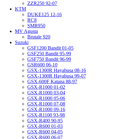
ZZR250 92-07
KTM
DUKE125 12-16
RC8
SMR950
MV Agusta
Brutale 920
Suzuki
GSF1200 Bandit 01-05
GSF250 Bandit 95-99
GSF750 Bandit 96-99
GSR600 06-10
GSX-1300R Hayabusa 08-16
GSX-1300R Hayabusa 99-07
GSX-600F Katana 88-97
GSX-R1000 01-02
GSX-R1000 03-04
GSX-R1000 05-06
GSX-R1000 07-08
GSX-R1000 09-16
GSX-R1100 93-98
GSX-R400 90-95
GSX-R600 01-03
GSX-R600 04-05
GSX-R600 06-07