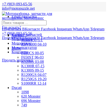
+7 (903) 093-65-56
info@motopuzzle.net
Email рассылка
Новости
Где искать?
Поделиться ВКонтакте
Facebook
Instagram
WhatsApp
Telegram
+7 (903) 093-65-56
Каталог запчастей
Aprilia
Поделиться ВКонтакте
Facebook
Instagram
WhatsApp
Telegram
Мотоподбор
Mana 850 GT
Мотосервис
RSV1000 04-10
Мотоэвакуатор
BMW
Контакты
F650CS 00-05
F650ST 96-03
Продать мотоцикл
K1200S 03-08
K1300R 07-15
K1300S 09-15
R1200GS 04-07
R1250GS 19-20
S1000RR 12-14
Ducati
1098
620 Monster
696 Monster
749