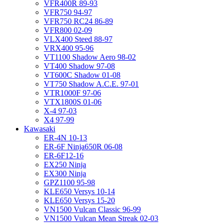
VFR400R 89-93
VFR750 94-97
VFR750 RC24 86-89
VFR800 02-09
VLX400 Steed 88-97
VRX400 95-96
VT1100 Shadow Aero 98-02
VT400 Shadow 97-08
VT600C Shadow 01-08
VT750 Shadow A.C.E. 97-01
VTR1000F 97-06
VTX1800S 01-06
X-4 97-03
X4 97-99
Kawasaki
ER-4N 10-13
ER-6F Ninja650R 06-08
ER-6F12-16
EX250 Ninja
EX300 Ninja
GPZ1100 95-98
KLE650 Versys 10-14
KLE650 Versys 15-20
VN1500 Vulcan Classic 96-99
VN1500 Vulcan Mean Streak 02-03