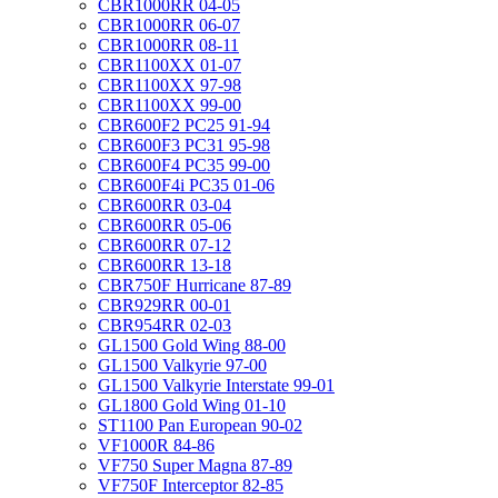
CBR1000RR 04-05
CBR1000RR 06-07
CBR1000RR 08-11
CBR1100XX 01-07
CBR1100XX 97-98
CBR1100XX 99-00
CBR600F2 PC25 91-94
CBR600F3 PC31 95-98
CBR600F4 PC35 99-00
CBR600F4i PC35 01-06
CBR600RR 03-04
CBR600RR 05-06
CBR600RR 07-12
CBR600RR 13-18
CBR750F Hurricane 87-89
CBR929RR 00-01
CBR954RR 02-03
GL1500 Gold Wing 88-00
GL1500 Valkyrie 97-00
GL1500 Valkyrie Interstate 99-01
GL1800 Gold Wing 01-10
ST1100 Pan European 90-02
VF1000R 84-86
VF750 Super Magna 87-89
VF750F Interceptor 82-85