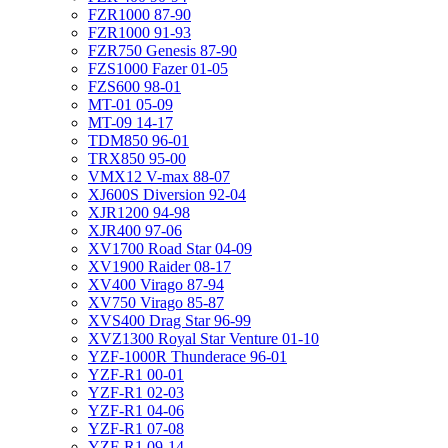
FZR1000 87-90
FZR1000 91-93
FZR750 Genesis 87-90
FZS1000 Fazer 01-05
FZS600 98-01
MT-01 05-09
MT-09 14-17
TDM850 96-01
TRX850 95-00
VMX12 V-max 88-07
XJ600S Diversion 92-04
XJR1200 94-98
XJR400 97-06
XV1700 Road Star 04-09
XV1900 Raider 08-17
XV400 Virago 87-94
XV750 Virago 85-87
XVS400 Drag Star 96-99
XVZ1300 Royal Star Venture 01-10
YZF-1000R Thunderace 96-01
YZF-R1 00-01
YZF-R1 02-03
YZF-R1 04-06
YZF-R1 07-08
YZF-R1 09-14