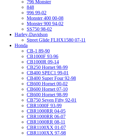
796 Monster
848
996 99-02
Monster 400 00-08
Monster 900 94-02
SS750 98-02
Harley-Davidson
Street Glide FLHX1580 07-11
Honda
CB-1 89-90
CB1000F 93-96
CB1000R 09-14
CB250 Hornet 98-99
CB400 SPEC1 99-01
CB400 Super Four 92-98
CB600 Hornet 00-02
CB600 Hornet 07-10
CB600 Hornet 98-99
CB750 Seven Fifty 92-01
CBR1000F 93-99
CBR1000RR 04-05
CBR1000RR 06-07
CBR1000RR 08-11
CBR1100XX 01-07
CBR1100XX 97-98