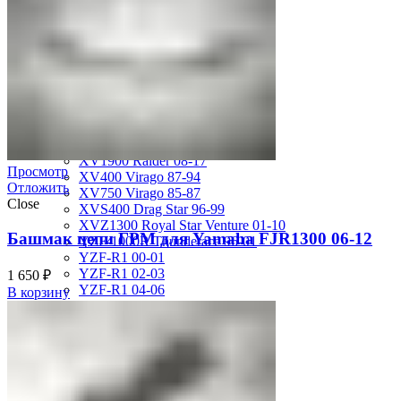
MT-01 05-09
MT-09 14-17
TDM850 96-01
TRX850 95-00
VMX12 V-max 88-07
XJ600S Diversion 92-04
XJR1200 94-98
XJR400 97-06
XV1700 Road Star 04-09
XV1900 Raider 08-17
Просмотр
XV400 Virago 87-94
Отложить
XV750 Virago 85-87
Close
XVS400 Drag Star 96-99
XVZ1300 Royal Star Venture 01-10
Башмак цепи ГРМ для Yamaha FJR1300 06-12
YZF-1000R Thunderace 96-01
YZF-R1 00-01
YZF-R1 02-03
1 650
₽
YZF-R1 04-06
В корзину
YZF-R1 07-08
YZF-R1 09-14
YZF-R1 09-15
YZF-R1 98-99
YZF-R6 03-05
YZF-R6 06-07