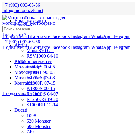
+7 (903) 093-65-56
info@motopuzzle.net
Email рассылка
Новости
Где искать?
Поделиться ВКонтакте
Facebook
Instagram
WhatsApp
Telegram
+7 (903) 093-65-56
Aprilia
Поделиться ВКонтакте
Facebook
Instagram
WhatsApp
Telegram
Mana 850 GT
RSV1000 04-10
BMW
Каталог запчастей
Мотоподбор
F650CS 00-05
Мотосервис
F650ST 96-03
Мотоэвакуатор
K1200S 03-08
Контакты
K1300R 07-15
K1300S 09-15
Продать мотоцикл
R1200GS 04-07
R1250GS 19-20
S1000RR 12-14
Ducati
1098
620 Monster
696 Monster
749