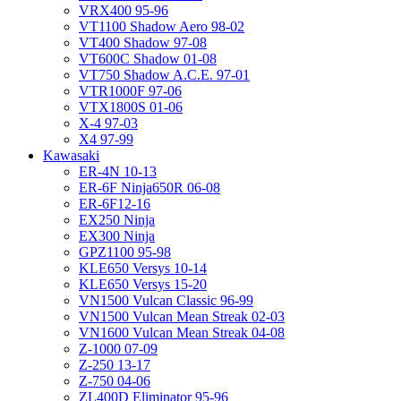
VRX400 95-96
VT1100 Shadow Aero 98-02
VT400 Shadow 97-08
VT600C Shadow 01-08
VT750 Shadow A.C.E. 97-01
VTR1000F 97-06
VTX1800S 01-06
X-4 97-03
X4 97-99
Kawasaki
ER-4N 10-13
ER-6F Ninja650R 06-08
ER-6F12-16
EX250 Ninja
EX300 Ninja
GPZ1100 95-98
KLE650 Versys 10-14
KLE650 Versys 15-20
VN1500 Vulcan Classic 96-99
VN1500 Vulcan Mean Streak 02-03
VN1600 Vulcan Mean Streak 04-08
Z-1000 07-09
Z-250 13-17
Z-750 04-06
ZL400D Eliminator 95-96