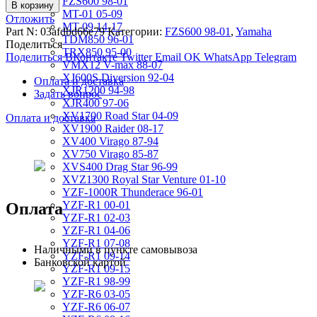
FZS600 98-01
В корзину
MT-01 05-09
Отложить
MT-09 14-17
Part N:
03afdbd66e79
Категории:
FZS600 98-01
,
Yamaha
TDM850 96-01
Поделиться
TRX850 95-00
Поделиться ВКонтакте
Twitter
Email
OK
WhatsApp
Telegram
VMX12 V-max 88-07
XJ600S Diversion 92-04
Оплата и доставка
XJR1200 94-98
Задать вопрос
XJR400 97-06
XV1700 Road Star 04-09
Оплата и доставка
XV1900 Raider 08-17
XV400 Virago 87-94
XV750 Virago 85-87
XVS400 Drag Star 96-99
XVZ1300 Royal Star Venture 01-10
YZF-1000R Thunderace 96-01
YZF-R1 00-01
Оплата
YZF-R1 02-03
YZF-R1 04-06
YZF-R1 07-08
Наличными в пункте самовывоза
YZF-R1 09-14
Банковской картой
YZF-R1 09-15
YZF-R1 98-99
YZF-R6 03-05
YZF-R6 06-07