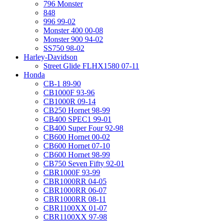
796 Monster
848
996 99-02
Monster 400 00-08
Monster 900 94-02
SS750 98-02
Harley-Davidson
Street Glide FLHX1580 07-11
Honda
CB-1 89-90
CB1000F 93-96
CB1000R 09-14
CB250 Hornet 98-99
CB400 SPEC1 99-01
CB400 Super Four 92-98
CB600 Hornet 00-02
CB600 Hornet 07-10
CB600 Hornet 98-99
CB750 Seven Fifty 92-01
CBR1000F 93-99
CBR1000RR 04-05
CBR1000RR 06-07
CBR1000RR 08-11
CBR1100XX 01-07
CBR1100XX 97-98