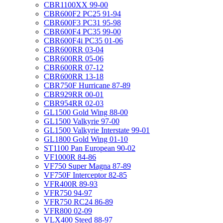
CBR1100XX 99-00
CBR600F2 PC25 91-94
CBR600F3 PC31 95-98
CBR600F4 PC35 99-00
CBR600F4i PC35 01-06
CBR600RR 03-04
CBR600RR 05-06
CBR600RR 07-12
CBR600RR 13-18
CBR750F Hurricane 87-89
CBR929RR 00-01
CBR954RR 02-03
GL1500 Gold Wing 88-00
GL1500 Valkyrie 97-00
GL1500 Valkyrie Interstate 99-01
GL1800 Gold Wing 01-10
ST1100 Pan European 90-02
VF1000R 84-86
VF750 Super Magna 87-89
VF750F Interceptor 82-85
VFR400R 89-93
VFR750 94-97
VFR750 RC24 86-89
VFR800 02-09
VLX400 Steed 88-97