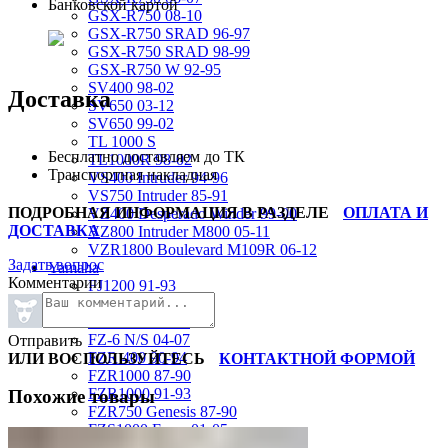
Банковской картой
GSX-R750 08-10
GSX-R750 SRAD 96-97
GSX-R750 SRAD 98-99
GSX-R750 W 92-95
SV400 98-02
Доставка
SV650 03-12
SV650 99-02
TL 1000 S
Бесплатно доставляем до ТК
TL1000R 98-02
Транспортная накладная
VS400 Intruder 94-96
VS750 Intruder 85-91
ПОДРОБНАЯ ИНФОРМАЦИЯ В РАЗДЕЛЕ
ОПЛАТА И
VZ400 Desperado Winder 99-00
ДОСТАВКА
VZ800 Intruder M800 05-11
VZR1800 Boulevard M109R 06-12
Задать вопрос
Yamaha
Комментарии
FJ1200 91-93
FJR1300 06-12
FZ-1 N/S 06-15
FZ-6 N/S 04-07
Отправить
FZR 400 90-94
ИЛИ ВОСПОЛЬЗУЙТЕСЬ
КОНТАКТНОЙ ФОРМОЙ
FZR1000 87-90
FZR1000 91-93
Похожие товары
FZR750 Genesis 87-90
FZS1000 Fazer 01-05
FZS600 98-01