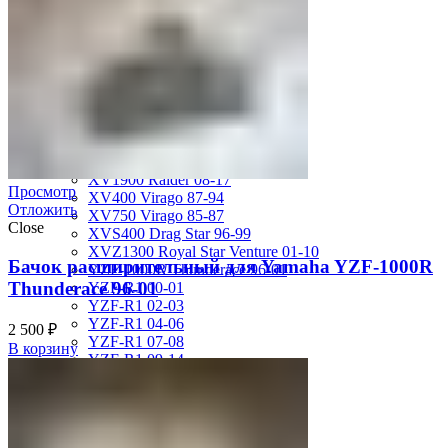
MT-01 05-09
MT-09 14-17
TDM850 96-01
TRX850 95-00
VMX12 V-max 88-07
XJ600S Diversion 92-04
XJR1200 94-98
XJR400 97-06
XV1700 Road Star 04-09
XV1900 Raider 08-17
Просмотр
XV400 Virago 87-94
Отложить
XV750 Virago 85-87
Close
XVS400 Drag Star 96-99
XVZ1300 Royal Star Venture 01-10
Бачок расширительный для Yamaha YZF-1000R
YZF-1000R Thunderace 96-01
Thunderace 96-01
YZF-R1 00-01
YZF-R1 02-03
YZF-R1 04-06
2 500
₽
YZF-R1 07-08
В корзину
YZF-R1 09-14
YZF-R1 09-15
YZF-R1 98-99
YZF-R6 03-05
YZF-R6 06-07