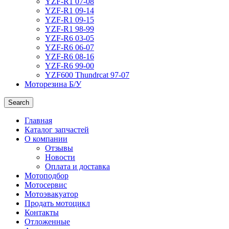
YZF-R1 07-08
YZF-R1 09-14
YZF-R1 09-15
YZF-R1 98-99
YZF-R6 03-05
YZF-R6 06-07
YZF-R6 08-16
YZF-R6 99-00
YZF600 Thundrcat 97-07
Моторезина Б/У
Search
Главная
Каталог запчастей
О компании
Отзывы
Новости
Оплата и доставка
Мотоподбор
Мотосервис
Мотоэвакуатор
Продать мотоцикл
Контакты
Отложенные