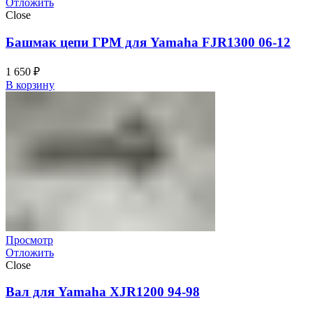
Отложить
Close
Башмак цепи ГРМ для Yamaha FJR1300 06-12
1 650
₽
В корзину
Просмотр
Отложить
Close
Вал для Yamaha XJR1200 94-98