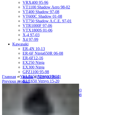
VRX400 95-96
VT1100 Shadow Aero 98-02
VT400 Shadow 97-08
VT600C Shadow 01-08
VT750 Shadow A.C.E. 97-01
VTR1000F 97-06
VTX1800S 01-06
X-4 97-03
X4 97-99
Kawasaki
ER-4N 10-13
ER-6F Ninja650R 06-08
ER-6F12-16
EX250 Ninja
EX300 Ninja
GPZ1100 95-98
KLE650 Versys 10-14
Главная
»
Yamaha
»
FZS600 98-01
KLE650 Versys 15-20
Previous product
VN1500 Vulcan Classic 96-99
VN1500 Vulcan Mean Streak 02-03
VN1600 Vulcan Mean Streak 04-08
Z-1000 07-09
Z-250 13-17
Z-750 04-06
ZL400D Eliminator 95-96