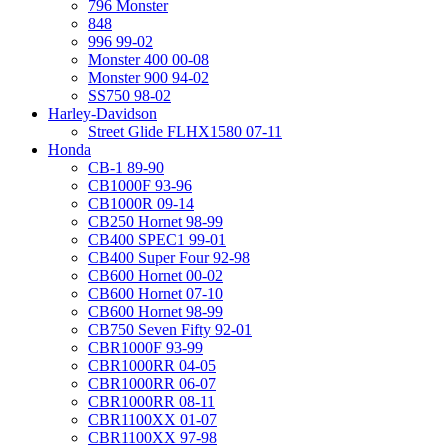
796 Monster
848
996 99-02
Monster 400 00-08
Monster 900 94-02
SS750 98-02
Harley-Davidson
Street Glide FLHX1580 07-11
Honda
CB-1 89-90
CB1000F 93-96
CB1000R 09-14
CB250 Hornet 98-99
CB400 SPEC1 99-01
CB400 Super Four 92-98
CB600 Hornet 00-02
CB600 Hornet 07-10
CB600 Hornet 98-99
CB750 Seven Fifty 92-01
CBR1000F 93-99
CBR1000RR 04-05
CBR1000RR 06-07
CBR1000RR 08-11
CBR1100XX 01-07
CBR1100XX 97-98