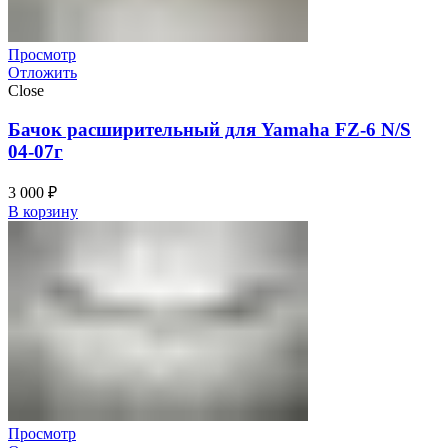
Просмотр
Отложить
Close
Бачок расширительный для Yamaha FZ-6 N/S
04-07г
3 000
₽
В корзину
Просмотр