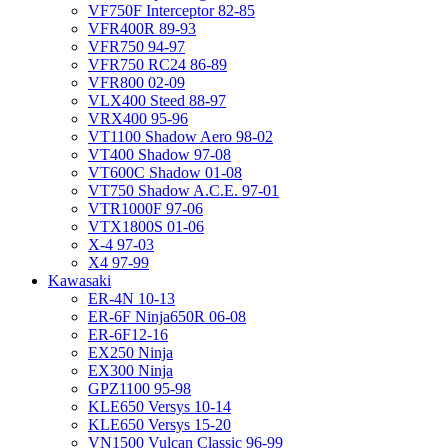
VF750F Interceptor 82-85
VFR400R 89-93
VFR750 94-97
VFR750 RC24 86-89
VFR800 02-09
VLX400 Steed 88-97
VRX400 95-96
VT1100 Shadow Aero 98-02
VT400 Shadow 97-08
VT600C Shadow 01-08
VT750 Shadow A.C.E. 97-01
VTR1000F 97-06
VTX1800S 01-06
X-4 97-03
X4 97-99
Kawasaki
ER-4N 10-13
ER-6F Ninja650R 06-08
ER-6F12-16
EX250 Ninja
EX300 Ninja
GPZ1100 95-98
KLE650 Versys 10-14
KLE650 Versys 15-20
VN1500 Vulcan Classic 96-99