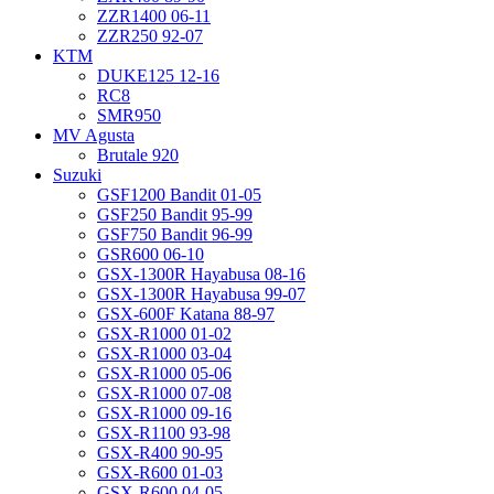
ZZR1400 06-11
ZZR250 92-07
KTM
DUKE125 12-16
RC8
SMR950
MV Agusta
Brutale 920
Suzuki
GSF1200 Bandit 01-05
GSF250 Bandit 95-99
GSF750 Bandit 96-99
GSR600 06-10
GSX-1300R Hayabusa 08-16
GSX-1300R Hayabusa 99-07
GSX-600F Katana 88-97
GSX-R1000 01-02
GSX-R1000 03-04
GSX-R1000 05-06
GSX-R1000 07-08
GSX-R1000 09-16
GSX-R1100 93-98
GSX-R400 90-95
GSX-R600 01-03
GSX-R600 04-05