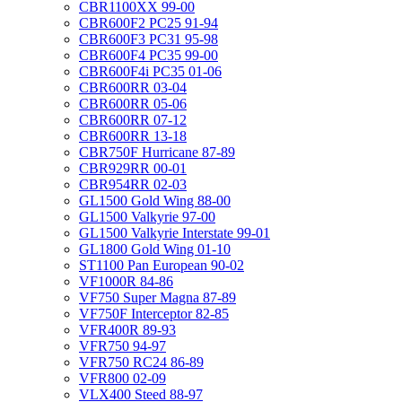
CBR1100XX 99-00
CBR600F2 PC25 91-94
CBR600F3 PC31 95-98
CBR600F4 PC35 99-00
CBR600F4i PC35 01-06
CBR600RR 03-04
CBR600RR 05-06
CBR600RR 07-12
CBR600RR 13-18
CBR750F Hurricane 87-89
CBR929RR 00-01
CBR954RR 02-03
GL1500 Gold Wing 88-00
GL1500 Valkyrie 97-00
GL1500 Valkyrie Interstate 99-01
GL1800 Gold Wing 01-10
ST1100 Pan European 90-02
VF1000R 84-86
VF750 Super Magna 87-89
VF750F Interceptor 82-85
VFR400R 89-93
VFR750 94-97
VFR750 RC24 86-89
VFR800 02-09
VLX400 Steed 88-97