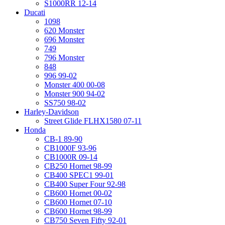
S1000RR 12-14
Ducati
1098
620 Monster
696 Monster
749
796 Monster
848
996 99-02
Monster 400 00-08
Monster 900 94-02
SS750 98-02
Harley-Davidson
Street Glide FLHX1580 07-11
Honda
CB-1 89-90
CB1000F 93-96
CB1000R 09-14
CB250 Hornet 98-99
CB400 SPEC1 99-01
CB400 Super Four 92-98
CB600 Hornet 00-02
CB600 Hornet 07-10
CB600 Hornet 98-99
CB750 Seven Fifty 92-01