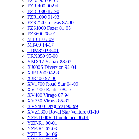
FZ-6 N/S 04-07
FZR 400 90-94
FZR1000 87-90
FZR1000 91-93
FZR750 Genesis 87-90
FZS1000 Fazer 01-05
FZS600 98-01
MT-01 05-09
MT-09 14-17
TDM850 96-01
TRX850 95-00
VMX12 V-max 88-07
XJ600S Diversion 92-04
XJR1200 94-98
XJR400 97-06
XV1700 Road Star 04-09
XV1900 Raider 08-17
XV400 Virago 87-94
XV750 Virago 85-87
XVS400 Drag Star 96-99
XVZ1300 Royal Star Venture 01-10
YZF-1000R Thunderace 96-01
YZF-R1 00-01
YZF-R1 02-03
YZF-R1 04-06