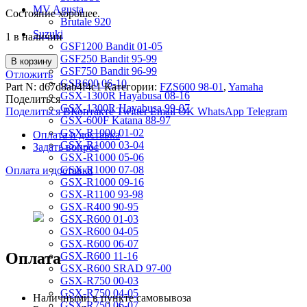
MV Agusta
Состояние хорошее.
Brutale 920
Suzuki
1 в наличии
GSF1200 Bandit 01-05
GSF250 Bandit 95-99
В корзину
GSF750 Bandit 96-99
Отложить
GSR600 06-10
Part N:
d67d8ab4f4c1
Категории:
FZS600 98-01
,
Yamaha
GSX-1300R Hayabusa 08-16
Поделиться
GSX-1300R Hayabusa 99-07
Поделиться ВКонтакте
Twitter
Email
OK
WhatsApp
Telegram
GSX-600F Katana 88-97
GSX-R1000 01-02
Оплата и доставка
GSX-R1000 03-04
Задать вопрос
GSX-R1000 05-06
GSX-R1000 07-08
Оплата и доставка
GSX-R1000 09-16
GSX-R1100 93-98
GSX-R400 90-95
GSX-R600 01-03
GSX-R600 04-05
GSX-R600 06-07
Оплата
GSX-R600 11-16
GSX-R600 SRAD 97-00
GSX-R750 00-03
GSX-R750 04-05
Наличными в пункте самовывоза
GSX-R750 06-07