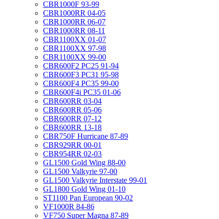
CBR1000F 93-99
CBR1000RR 04-05
CBR1000RR 06-07
CBR1000RR 08-11
CBR1100XX 01-07
CBR1100XX 97-98
CBR1100XX 99-00
CBR600F2 PC25 91-94
CBR600F3 PC31 95-98
CBR600F4 PC35 99-00
CBR600F4i PC35 01-06
CBR600RR 03-04
CBR600RR 05-06
CBR600RR 07-12
CBR600RR 13-18
CBR750F Hurricane 87-89
CBR929RR 00-01
CBR954RR 02-03
GL1500 Gold Wing 88-00
GL1500 Valkyrie 97-00
GL1500 Valkyrie Interstate 99-01
GL1800 Gold Wing 01-10
ST1100 Pan European 90-02
VF1000R 84-86
VF750 Super Magna 87-89