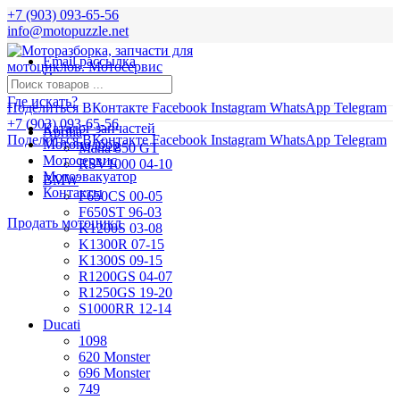
+7 (903) 093-65-56
info@motopuzzle.net
Email рассылка
Новости
Где искать?
Поделиться ВКонтакте
Facebook
Instagram
WhatsApp
Telegram
+7 (903) 093-65-56
Каталог запчастей
Aprilia
Поделиться ВКонтакте
Facebook
Instagram
WhatsApp
Telegram
Мотоподбор
Mana 850 GT
Мотосервис
RSV1000 04-10
Мотоэвакуатор
BMW
Контакты
F650CS 00-05
F650ST 96-03
Продать мотоцикл
K1200S 03-08
K1300R 07-15
K1300S 09-15
R1200GS 04-07
R1250GS 19-20
S1000RR 12-14
Ducati
1098
620 Monster
696 Monster
749