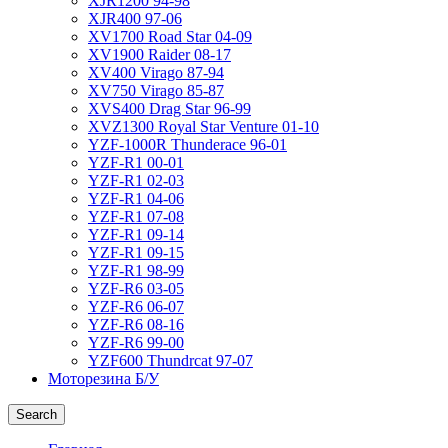
XJR1200 94-98
XJR400 97-06
XV1700 Road Star 04-09
XV1900 Raider 08-17
XV400 Virago 87-94
XV750 Virago 85-87
XVS400 Drag Star 96-99
XVZ1300 Royal Star Venture 01-10
YZF-1000R Thunderace 96-01
YZF-R1 00-01
YZF-R1 02-03
YZF-R1 04-06
YZF-R1 07-08
YZF-R1 09-14
YZF-R1 09-15
YZF-R1 98-99
YZF-R6 03-05
YZF-R6 06-07
YZF-R6 08-16
YZF-R6 99-00
YZF600 Thundrcat 97-07
Моторезина Б/У
Search