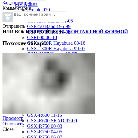
Задать вопрос
MV Agusta
Комментарии
Brutale 920
Suzuki
GSF1200 Bandit 01-05
Отправить
GSF250 Bandit 95-99
ИЛИ ВОСПОЛЬЗУЙТЕСЬ
КОНТАКТНОЙ ФОРМОЙ
GSF750 Bandit 96-99
GSR600 06-10
Похожие товары
GSX-1300R Hayabusa 08-16
GSX-1300R Hayabusa 99-07
GSX-600F Katana 88-97
GSX-R1000 01-02
GSX-R1000 03-04
GSX-R1000 05-06
GSX-R1000 07-08
GSX-R1000 09-16
GSX-R1100 93-98
GSX-R400 90-95
GSX-R600 01-03
GSX-R600 04-05
GSX-R600 06-07
GSX-R600 11-16
Просмотр
GSX-R600 SRAD 97-00
Отложить
GSX-R750 00-03
Close
GSX-R750 04-05
GSX-R750 06-07