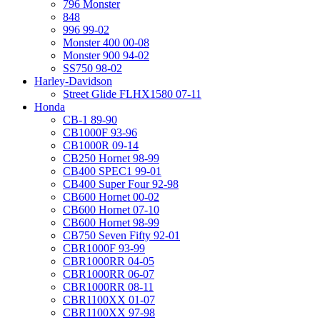
796 Monster
848
996 99-02
Monster 400 00-08
Monster 900 94-02
SS750 98-02
Harley-Davidson
Street Glide FLHX1580 07-11
Honda
CB-1 89-90
CB1000F 93-96
CB1000R 09-14
CB250 Hornet 98-99
CB400 SPEC1 99-01
CB400 Super Four 92-98
CB600 Hornet 00-02
CB600 Hornet 07-10
CB600 Hornet 98-99
CB750 Seven Fifty 92-01
CBR1000F 93-99
CBR1000RR 04-05
CBR1000RR 06-07
CBR1000RR 08-11
CBR1100XX 01-07
CBR1100XX 97-98