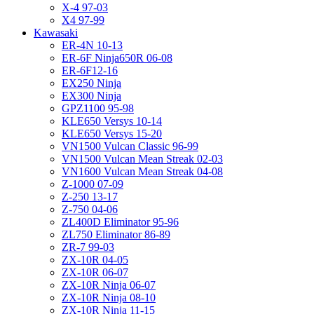
X-4 97-03
X4 97-99
Kawasaki
ER-4N 10-13
ER-6F Ninja650R 06-08
ER-6F12-16
EX250 Ninja
EX300 Ninja
GPZ1100 95-98
KLE650 Versys 10-14
KLE650 Versys 15-20
VN1500 Vulcan Classic 96-99
VN1500 Vulcan Mean Streak 02-03
VN1600 Vulcan Mean Streak 04-08
Z-1000 07-09
Z-250 13-17
Z-750 04-06
ZL400D Eliminator 95-96
ZL750 Eliminator 86-89
ZR-7 99-03
ZX-10R 04-05
ZX-10R 06-07
ZX-10R Ninja 06-07
ZX-10R Ninja 08-10
ZX-10R Ninja 11-15