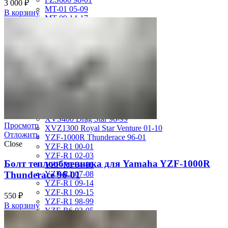
3 000
₽
MT-01 05-09
В корзину
MT-09 14-17
TDM850 96-01
TRX850 95-00
VMX12 V-max 88-07
XJ600S Diversion 92-04
XJR1200 94-98
XJR400 97-06
XV1700 Road Star 04-09
XV1900 Raider 08-17
XV400 Virago 87-94
XV750 Virago 85-87
XVS400 Drag Star 96-99
Просмотр
XVZ1300 Royal Star Venture 01-10
Отложить
YZF-1000R Thunderace 96-01
Close
YZF-R1 00-01
YZF-R1 02-03
Болт теплообменника для Yamaha YZF-1000R
YZF-R1 04-06
Thunderace 96-01
YZF-R1 07-08
YZF-R1 09-14
YZF-R1 09-15
550
₽
YZF-R1 98-99
В корзину
YZF-R6 03-05
YZF-R6 06-07