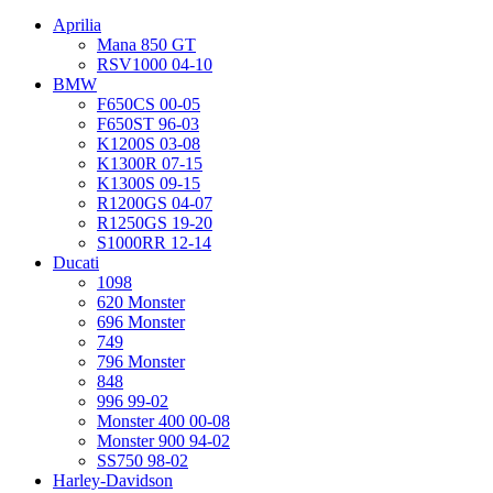
Aprilia
Mana 850 GT
RSV1000 04-10
BMW
F650CS 00-05
F650ST 96-03
K1200S 03-08
K1300R 07-15
K1300S 09-15
R1200GS 04-07
R1250GS 19-20
S1000RR 12-14
Ducati
1098
620 Monster
696 Monster
749
796 Monster
848
996 99-02
Monster 400 00-08
Monster 900 94-02
SS750 98-02
Harley-Davidson