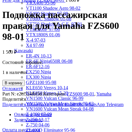
Реле для Yamaha FZS600 98-01
1 000
₽
VRX400 95-96
VT1100 Shadow Aero 98-02
Подножка пассажирская
VT400 Shadow 97-08
VT600C Shadow 01-08
правая для Yamaha FZS600
VT750 Shadow A.C.E. 97-01
VTR1000F 97-06
98-01
VTX1800S 01-06
X-4 97-03
X4 97-99
Kawasaki
1 500
₽
ER-4N 10-13
ER-6F Ninja650R 06-08
Состояние хорошее.
ER-6F12-16
EX250 Ninja
1 в наличии
EX300 Ninja
GPZ1100 95-98
В корзину
KLE650 Versys 10-14
Отложить
KLE650 Versys 15-20
Part N:
e2ef524fbf3d
Категории:
FZS600 98-01
,
Yamaha
VN1500 Vulcan Classic 96-99
Поделиться
VN1500 Vulcan Mean Streak 02-03
Поделиться ВКонтакте
Twitter
Email
OK
WhatsApp
Telegram
VN1600 Vulcan Mean Streak 04-08
Z-1000 07-09
Оплата и доставка
Z-250 13-17
Задать вопрос
Z-750 04-06
Оплата и доставка
ZL400D Eliminator 95-96