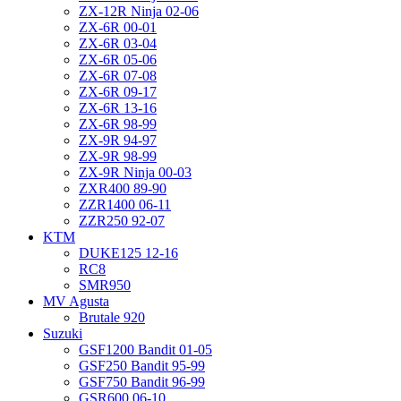
ZX-12R Ninja 02-06
ZX-6R 00-01
ZX-6R 03-04
ZX-6R 05-06
ZX-6R 07-08
ZX-6R 09-17
ZX-6R 13-16
ZX-6R 98-99
ZX-9R 94-97
ZX-9R 98-99
ZX-9R Ninja 00-03
ZXR400 89-90
ZZR1400 06-11
ZZR250 92-07
KTM
DUKE125 12-16
RC8
SMR950
MV Agusta
Brutale 920
Suzuki
GSF1200 Bandit 01-05
GSF250 Bandit 95-99
GSF750 Bandit 96-99
GSR600 06-10