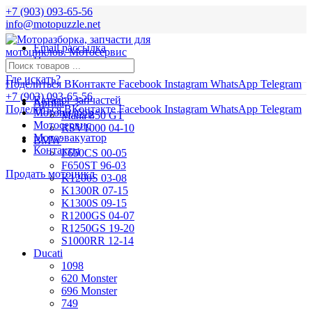
+7 (903) 093-65-56
info@motopuzzle.net
Email рассылка
Новости
Где искать?
Поделиться ВКонтакте
Facebook
Instagram
WhatsApp
Telegram
+7 (903) 093-65-56
Каталог запчастей
Aprilia
Поделиться ВКонтакте
Facebook
Instagram
WhatsApp
Telegram
Мотоподбор
Mana 850 GT
Мотосервис
RSV1000 04-10
Мотоэвакуатор
BMW
Контакты
F650CS 00-05
F650ST 96-03
Продать мотоцикл
K1200S 03-08
K1300R 07-15
K1300S 09-15
R1200GS 04-07
R1250GS 19-20
S1000RR 12-14
Ducati
1098
620 Monster
696 Monster
749