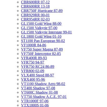
CBR600RR 07-12
CBR600RR 13-18
CBR750F Hurricane 87-89
CBR929RR 00-01
CBR954RR 02-03
GL1500 Gold Wing 88-00
GL1500 Valkyrie 97-00
GL1500 Valkyrie Interstate 99-01
GL1800 Gold Wing 01-10
ST1100 Pan European 90-02
VF1000R 84-86
VF750 Super Magna 87-89
VF750F Interceptor 82-85
VFR400R 89-93
VFR750 94-97
VFR750 RC24 86-89
VFR800 02-09
VLX400 Steed 88-97
VRX400 95-96
VT1100 Shadow Aero 98-02
VT400 Shadow 97-08
VT600C Shadow 01-08
VT750 Shadow A.C.E. 97-01
VTR1000F 97-06
VTX1800S 01-06