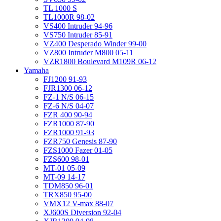
TL 1000 S
TL1000R 98-02
VS400 Intruder 94-96
VS750 Intruder 85-91
VZ400 Desperado Winder 99-00
VZ800 Intruder M800 05-11
VZR1800 Boulevard M109R 06-12
Yamaha
FJ1200 91-93
FJR1300 06-12
FZ-1 N/S 06-15
FZ-6 N/S 04-07
FZR 400 90-94
FZR1000 87-90
FZR1000 91-93
FZR750 Genesis 87-90
FZS1000 Fazer 01-05
FZS600 98-01
MT-01 05-09
MT-09 14-17
TDM850 96-01
TRX850 95-00
VMX12 V-max 88-07
XJ600S Diversion 92-04