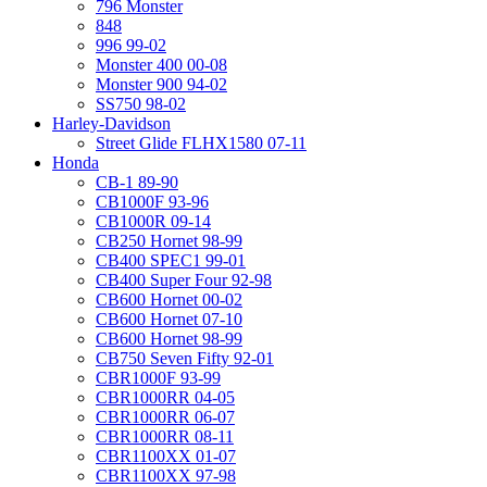
796 Monster
848
996 99-02
Monster 400 00-08
Monster 900 94-02
SS750 98-02
Harley-Davidson
Street Glide FLHX1580 07-11
Honda
CB-1 89-90
CB1000F 93-96
CB1000R 09-14
CB250 Hornet 98-99
CB400 SPEC1 99-01
CB400 Super Four 92-98
CB600 Hornet 00-02
CB600 Hornet 07-10
CB600 Hornet 98-99
CB750 Seven Fifty 92-01
CBR1000F 93-99
CBR1000RR 04-05
CBR1000RR 06-07
CBR1000RR 08-11
CBR1100XX 01-07
CBR1100XX 97-98