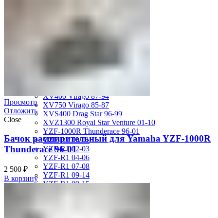
MT-01 05-09
MT-09 14-17
TDM850 96-01
TRX850 95-00
VMX12 V-max 88-07
XJ600S Diversion 92-04
XJR1200 94-98
XJR400 97-06
XV1700 Road Star 04-09
XV1900 Raider 08-17
XV400 Virago 87-94
Просмотр
XV750 Virago 85-87
Отложить
XVS400 Drag Star 96-99
Close
XVZ1300 Royal Star Venture 01-10
YZF-1000R Thunderace 96-01
Бачок расширительный для Yamaha YZF-1000R
YZF-R1 00-01
Thunderace 96-01
YZF-R1 02-03
YZF-R1 04-06
YZF-R1 07-08
2 500
₽
YZF-R1 09-14
В корзину
YZF-R1 09-15
YZF-R1 98-99
YZF-R6 03-05
YZF-R6 06-07