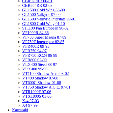
CBR929RR 00-01
CBR954RR 02-03
GL1500 Gold Wing 88-00
GL1500 Valkyrie 97-00
GL1500 Valkyrie Interstate 99-01
GL1800 Gold Wing 01-10
ST1100 Pan European 90-02
VF1000R 84-86
VF750 Super Magna 87-89
VF750F Interceptor 82-85
VFR400R 89-93
VFR750 94-97
VFR750 RC24 86-89
VFR800 02-09
VLX400 Steed 88-97
VRX400 95-96
VT1100 Shadow Aero 98-02
VT400 Shadow 97-08
VT600C Shadow 01-08
VT750 Shadow A.C.E. 97-01
VTR1000F 97-06
VTX1800S 01-06
X-4 97-03
X4 97-99
Kawasaki