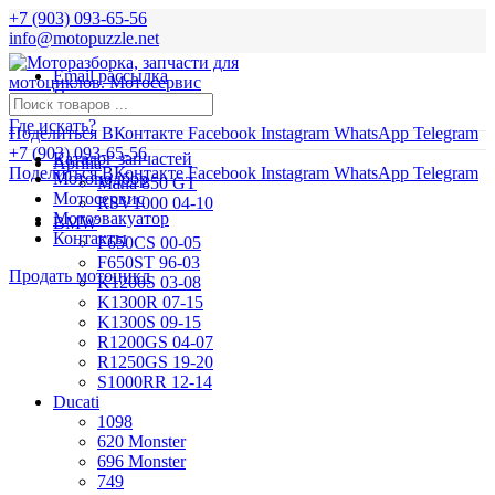
+7 (903) 093-65-56
info@motopuzzle.net
Email рассылка
Новости
Где искать?
Поделиться ВКонтакте
Facebook
Instagram
WhatsApp
Telegram
+7 (903) 093-65-56
Каталог запчастей
Aprilia
Поделиться ВКонтакте
Facebook
Instagram
WhatsApp
Telegram
Мотоподбор
Mana 850 GT
Мотосервис
RSV1000 04-10
Мотоэвакуатор
BMW
Контакты
F650CS 00-05
F650ST 96-03
Продать мотоцикл
K1200S 03-08
K1300R 07-15
K1300S 09-15
R1200GS 04-07
R1250GS 19-20
S1000RR 12-14
Ducati
1098
620 Monster
696 Monster
749