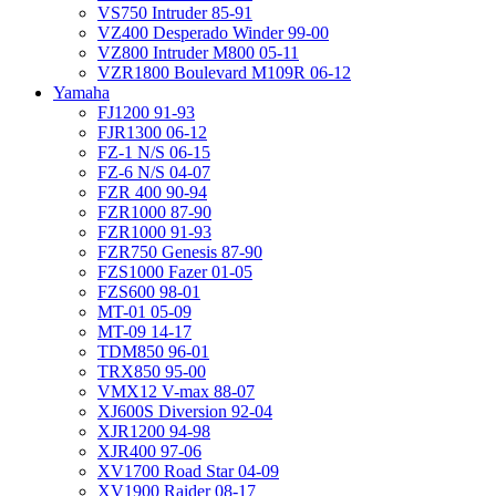
VS750 Intruder 85-91
VZ400 Desperado Winder 99-00
VZ800 Intruder M800 05-11
VZR1800 Boulevard M109R 06-12
Yamaha
FJ1200 91-93
FJR1300 06-12
FZ-1 N/S 06-15
FZ-6 N/S 04-07
FZR 400 90-94
FZR1000 87-90
FZR1000 91-93
FZR750 Genesis 87-90
FZS1000 Fazer 01-05
FZS600 98-01
MT-01 05-09
MT-09 14-17
TDM850 96-01
TRX850 95-00
VMX12 V-max 88-07
XJ600S Diversion 92-04
XJR1200 94-98
XJR400 97-06
XV1700 Road Star 04-09
XV1900 Raider 08-17