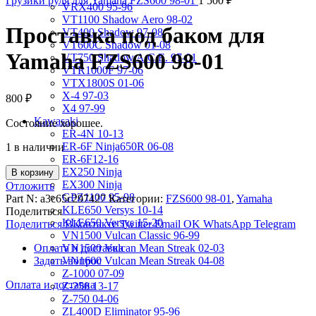
Грузики руля для Yamaha FZS600 98-01
1 500
₽
VRX400 95-96
VT1100 Shadow Aero 98-02
Проставка под баком для
VT400 Shadow 97-08
VT600C Shadow 01-08
Yamaha FZS600 98-01
VT750 Shadow A.C.E. 97-01
VTR1000F 97-06
VTX1800S 01-06
X-4 97-03
800
₽
X4 97-99
Kawasaki
Состояние хорошее.
ER-4N 10-13
ER-6F Ninja650R 06-08
1 в наличии
ER-6F12-16
EX250 Ninja
В корзину
EX300 Ninja
Отложить
GPZ1100 95-98
Part N:
a3c65c297427
Категории:
FZS600 98-01
,
Yamaha
KLE650 Versys 10-14
Поделиться
KLE650 Versys 15-20
Поделиться ВКонтакте
Twitter
Email
OK
WhatsApp
Telegram
VN1500 Vulcan Classic 96-99
Оплата и доставка
VN1500 Vulcan Mean Streak 02-03
Задать вопрос
VN1600 Vulcan Mean Streak 04-08
Z-1000 07-09
Оплата и доставка
Z-250 13-17
Z-750 04-06
ZL400D Eliminator 95-96