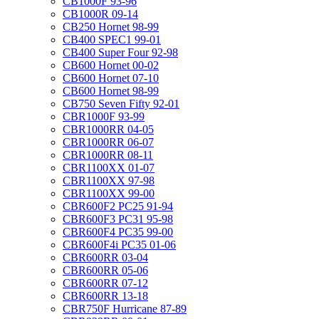
CB1000F 93-96
CB1000R 09-14
CB250 Hornet 98-99
CB400 SPEC1 99-01
CB400 Super Four 92-98
CB600 Hornet 00-02
CB600 Hornet 07-10
CB600 Hornet 98-99
CB750 Seven Fifty 92-01
CBR1000F 93-99
CBR1000RR 04-05
CBR1000RR 06-07
CBR1000RR 08-11
CBR1100XX 01-07
CBR1100XX 97-98
CBR1100XX 99-00
CBR600F2 PC25 91-94
CBR600F3 PC31 95-98
CBR600F4 PC35 99-00
CBR600F4i PC35 01-06
CBR600RR 03-04
CBR600RR 05-06
CBR600RR 07-12
CBR600RR 13-18
CBR750F Hurricane 87-89