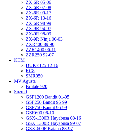
ZX-6R 05-06
ZX-6R 07-08
ZX-6R 09-17
ZX-6R 13-16
ZX-6R 98-99
ZX-9R 94-97
ZX-9R 98-99
ZX-9R Ninja 00-03
ZXR400 89-90
ZZR1400 06-11
ZZR250 92-07
KTM
DUKE125 12-16
RC8
SMR950
MV Agusta
Brutale 920
Suzuki
GSF1200 Bandit 01-05
GSF250 Bandit 95-99
GSF750 Bandit 96-99
GSR600 06-10
GSX-1300R Hayabusa 08-16
GSX-1300R Hayabusa 99-07
GSX-600F Katana 88-97