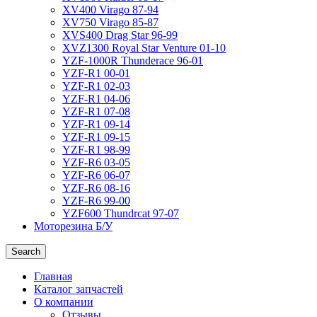
XV400 Virago 87-94
XV750 Virago 85-87
XVS400 Drag Star 96-99
XVZ1300 Royal Star Venture 01-10
YZF-1000R Thunderace 96-01
YZF-R1 00-01
YZF-R1 02-03
YZF-R1 04-06
YZF-R1 07-08
YZF-R1 09-14
YZF-R1 09-15
YZF-R1 98-99
YZF-R6 03-05
YZF-R6 06-07
YZF-R6 08-16
YZF-R6 99-00
YZF600 Thundrcat 97-07
Моторезина Б/У
Search
Главная
Каталог запчастей
О компании
Отзывы